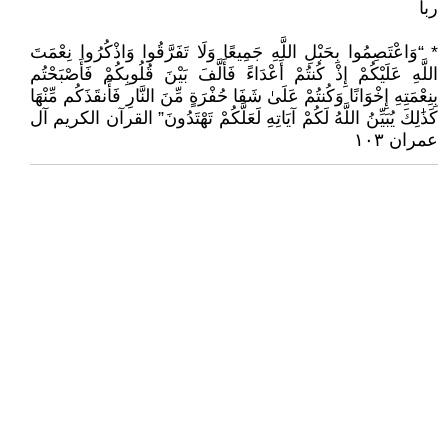
ربا
* “وَاعْتَصِمُوا بِحَبْلِ اللَّهِ جَمِيعًا وَلَا تَفَرَّقُوا وَاذْكُرُوا نِعْمَتَ
اللَّهِ عَلَيْكُمْ إِذْ كُنتُمْ أَعْدَاءً فَأَلَّفَ بَيْنَ قُلُوبِكُمْ فَأَصْبَحْتُم
بِنِعْمَتِهِ إِخْوَانًا وَكُنتُمْ عَلَىٰ شَفَا حُفْرَةٍ مِّنَ النَّارِ فَأَنقَذَكُم مِّنْهَا
كَذَٰلِكَ يُبَيِّنُ اللَّهُ لَكُمْ آيَاتِهِ لَعَلَّكُمْ تَهْتَدُونَ” القرآن الكريم آل
عمران ١٠٣