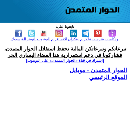
تابعونا على:
بودكاست
بنترست
تيلكرام
لينكدإن
الانستغرام
اليوتيوب
التويتر
الفيسبوك
تبرعاتكم وتبرعاتكن المالية تحفظ استقلال الحوار المتمدن،
فشاركونا في دعم استمرارية هذا الفضاء اليساري الحر
[اشترك في قناة ‫«الحوار المتمدن» على اليوتيوب]
الحوار المتمدن - موبايل
الموقع الرئيسي