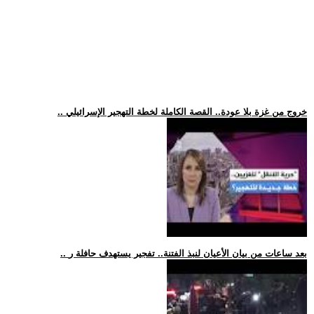
.. خروج من غزة بلا عودة.. القصة الكاملة لخطة التهجير الإسرائيلي
.. بعد ساعات من بيان الأعيان لنبذ الفتنة.. تفجير يستهدف حافلة ر