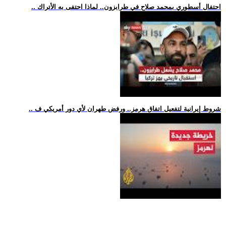
.. احتفال أسطوري بمحمد صلاح في طرابزون.. لماذا احتفى به الأتراك
.. شروط إيرانية لتفعيل اتفاق هرمز.. ورفض طهران لأي دور أمريكي ف