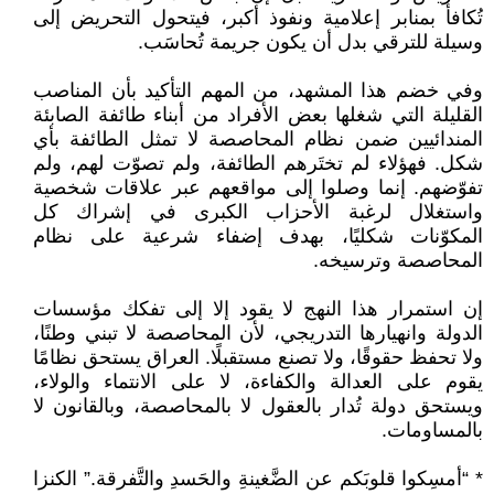
تُكافأ بمنابر إعلامية ونفوذ أكبر، فيتحول التحريض إلى
وسيلة للترقي بدل أن يكون جريمة تُحاسَب.
وفي خضم هذا المشهد، من المهم التأكيد بأن المناصب
القليلة التي شغلها بعض الأفراد من أبناء طائفة الصابئة
المندائيين ضمن نظام المحاصصة لا تمثل الطائفة بأي
شكل. فهؤلاء لم تختَرهم الطائفة، ولم تصوّت لهم، ولم
تفوّضهم. إنما وصلوا إلى مواقعهم عبر علاقات شخصية
واستغلال لرغبة الأحزاب الكبرى في إشراك كل
المكوّنات شكليًا، بهدف إضفاء شرعية على نظام
المحاصصة وترسيخه.
إن استمرار هذا النهج لا يقود إلا إلى تفكك مؤسسات
الدولة وانهيارها التدريجي، لأن المحاصصة لا تبني وطنًا،
ولا تحفظ حقوقًا، ولا تصنع مستقبلًا. العراق يستحق نظامًا
يقوم على العدالة والكفاءة، لا على الانتماء والولاء،
ويستحق دولة تُدار بالعقول لا بالمحاصصة، وبالقانون لا
بالمساومات.
* “أمسِكوا قلوبَكم عن الضَّغينةِ والحَسدِ والتَّفرقة.” الكنزا