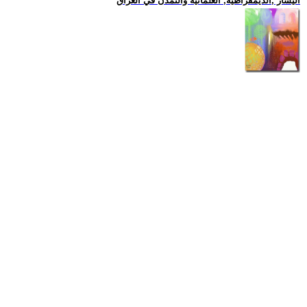
اليسار ,الديمقراطية, العلمانية والتمدن في العراق