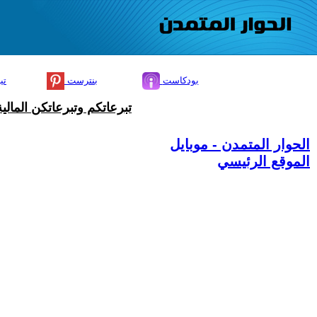
بودكاست
بنترست
تي
تبرعاتكم وتبرعاتكن المال
الحوار المتمدن - موبايل
الموقع الرئيسي