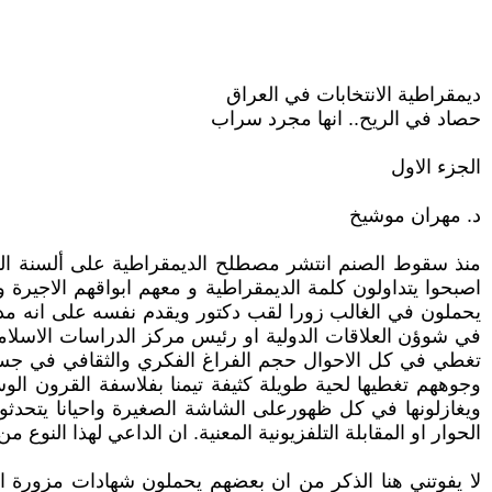
ديمقراطية الانتخابات في العراق
حصاد في الريح.. انها مجرد سراب
الجزء الاول
د. مهران موشيخ
منذ سقوط الصنم انتشر مصطلح الديمقراطية على ألسنة السيا
اصبحوا يتداولون كلمة الديمقراطية و معهم ابواقهم الاجيرة
يحملون في الغالب زورا لقب دكتور ويقدم نفسه على انه مدي
في شوؤن العلاقات الدولية او رئيس مركز الدراسات الاسلا
تغطي في كل الاحوال حجم الفراغ الفكري والثقافي في جسدهم
وجوههم تغطيها لحية طويلة كثيفة تيمنا بفلاسفة القرون ال
ويغازلونها في كل ظهورعلى الشاشة الصغيرة واحيانا يتحدثو
الحوار او المقابلة التلفزيونية المعنية. ان الداعي لهذا 
لا يفوتني هنا الذكر من ان بعضهم يحملون شهادات مزورة اك