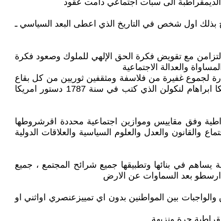
 الديمقراطبة الى سبات اجتماعي دامت عقود
اطون عن الديمقراطية وطورها واصبح بذلك اول شخص في التاريخ الذي اعطى البعد السياسي ـ
التزامن مع تقويض فكرة الحق الإلهي للملوك وصعود فكرة
ساواة والعدالة الاجتماعية
ارة لجموع غفيرة من فلاسفة ومثقفين ثوريين من كل بقاع
العالم على امتداد ثلاثة قرون الاخيرة ساهمت في اثراء و"استكمال" معاني مصطلح الديمقراطية، بمن فيهم مؤسس امريكا ابراهام لنكولن الذي كتب في سنة 1787 دستور امريكا
ات الدولة الديمقراطية وفق مقاييس وموازين اجتماعية محددة اقرشروطها
اع والقانون والعدل والعلوم السياسية والعلاقات الدولية
 يساهم في بنائها وتطبيقها جميع شرائح المجتمع ، جميع
ية ارسطو بعد السماوات عن الارض
والواجبات بين المواطنين بدون اي تمييزعنصري اواثني او
مقراطية حرة ونزيهة