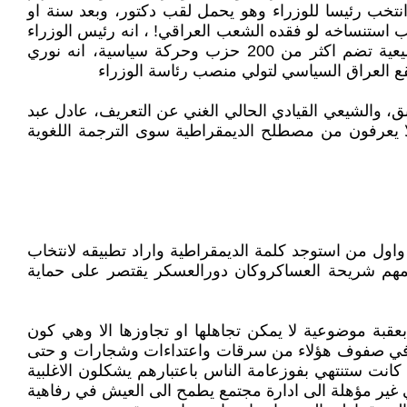
نتخب رئيسا للوزراء وهو يحمل لقب دكتور، وبعد سنة او
 استنساخه لو فقده الشعب العراقي! ، انه رئيس الوزراء
لدورتين تشريعيين متتاليين ورئيس حزب الدعوة ورئيس الكتلة النيابية المسماة بدولة القانون، انه رئيس كتلة برلمانية شيعية تضم اكثر من 200 حزب وحركة سياسية، انه نوري
ع العراق السياسي لتولي منصب رئاسة الوزراء
ق، والشيعي القيادي الحالي الغني عن التعريف، عادل عبد
دمون انفسهم منذ 20 عاما كمنظري الديمقراطية وهم لا يعرفون من مصطلح الديمقراطية سوى الترجمة اللغوية
ول من استوجد كلمة الديمقراطية واراد تطبيقه لانتخاب
تدعمهم شريحة العساكروكان دورالعسكر يقتصر على حماية
عقبة موضوعية لا يمكن تجاهلها او تجاوزها الا وهي كون
اعية في صفوف هؤلاء من سرقات واعتداءات وشجارات و حتى
 كانت ستنتهي بفوزعامة الناس باعتبارهم يشكلون الاغلبية
ي غير مؤهلة الى ادارة مجتمع يطمح الى العيش في رفاهية