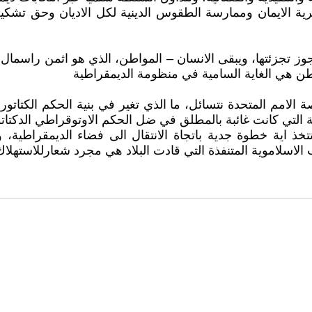
وحرية الايمان وممارسة الطقوس الدينية لكل الاديان وحق تشك
وز تجزئتها، ويبقى الانسان – المواطن، الذي هو اثمن راسمال 
طن هي الغاية السامية في منظومة الديمقراطية
نصة الامم المتحدة نتسائل، ما الذي تغير في بنية الحكم الك
لتي كانت غائبة بالمطلق في ضل الحكم الاوتوقراطي الدكتات
 اية خطوة جدية باتجاة الانتقال الى فضاء الديمقراطية، ول
ب الاسلاموية المتنفذة التي قادت البلاد هي مجرد شعارللاسته