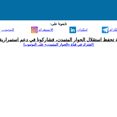
تابعونا على:
لكرام
لينكدإن
الانستغرام
اليوتيوب
ية تحفظ استقلال الحوار المتمدن، فشاركونا في دعم استمرارية 
[اشترك في قناة ‫«الحوار المتمدن» على اليوتيوب]