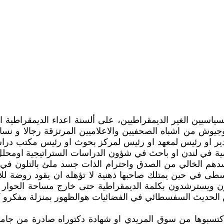
سيين الغير الديمقراطيين، على ألسنة اعداء الديمقراطية ال
 وجيوش من اشباه الصحفيين والاعلاميين المرتزقة رجالا و ن
ر او رئيس لمعهد او رئيس لمركز بحوث او رئيس مكتب دراسات
مية في لندن او باحث في شؤون الدراسات الستراتيجية اومح
 الخالي من الصدق واحترام الذات جسد ملئ بالتلون في انتم
وسطى في حين يمتلك صاحبها ذهنية لا تؤهله ان يقود روضة لل
ن ويسترشدون بكلمة الديمقراطية حتى خارج مساحة الحوار الت
النوع من الحديث السفسطائي في الفضائيات هوالظهور بمنزلة م
تسبوها من سوق المريدي او شهادة دكتوراه صادرة من جامعات 