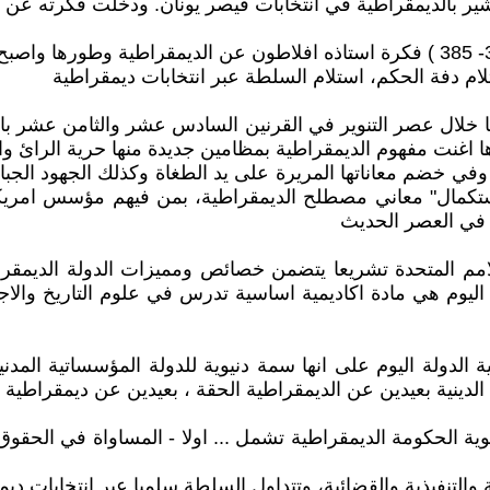
تبشير بالديمقراطية في انتخابات قيصر يونان. ودخلت فكرته عن
بعد وفاة افلاطون تبني تلميذه الفيلسوف اليوناني ارسطو(325- 385 ) فكرة استاذه افل
تلام دفة الحكم، استلام السلطة عبر انتخابات ديمقراطية
با خلال عصر التنوير في القرنين السادس عشر والثامن عشر ب
غنت مفهوم الديمقراطية بمظامين جديدة منها حرية الرائ والم
في خضم معاناتها المريرة على يد الطغاة وكذلك الجهود الجب
لمية الثانية عام 1945اصدرت منظمة الامم المتحدة تشريعا يتضمن خصائص ومميز
ليوم هي مادة اكاديمية اساسية تدرس في علوم التاريخ والاجتم
ولة اليوم على انها سمة دنيوية للدولة المؤسساتية المدنية
س الدينية بعيدين عن الديمقراطية الحقة ، بعيدين عن ديمقراط
ة الحكومة الديمقراطية تشمل ... اولا - المساواة في الحقوق 
والتنفيذية والقضائية، وتتداول السلطة سلميا عبر انتخابات دي