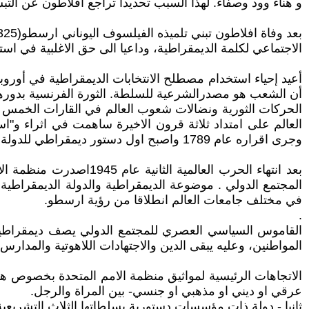
و هناء وود وصفاء. لهذا السبب تحديدا تراجع افلاطون عن ال
الاجتماعي لكلمة الديمقراطية، وداعيا الى حق الاغلبية في اس
أعيد إحياء استخدام مصطلح الانتخابات الديمقراطية في أورو
أن الشعب هو مصدرالشرعية للسلطة. الثورة الفرنسية بدورها ا
الحركات الثورية ونضالات شعوب العالم في القارات الخمس و
وجرى اقراره عام 1789 واصبح اول دستور ديمقراطي للدولة في العصر الحديث
بعد انتهاء الحرب العا
المجتمع الدولي . موضوعة الديمقراطية والدولة الديمقراطية ا
في مختلف جامعات العالم انطلاقا من رؤية ارسطو.
.
القاموس السياسي العصري للمجتمع الدولي يصف ديمقراطية الد
المواطنين، وعليه يبقى الدين والاجتهادات اللاهوتية والمدار
الاتجاهات الرئيسية لمواثيق منظمة الامم المتحدة بخصوص هوي
عرقي او ديني او مذهبي او جنسي- بين المراة والرجل.
ثانيا - دولة ذات مؤسسات دستورية بسلطاتها الثلاث التشريعية 