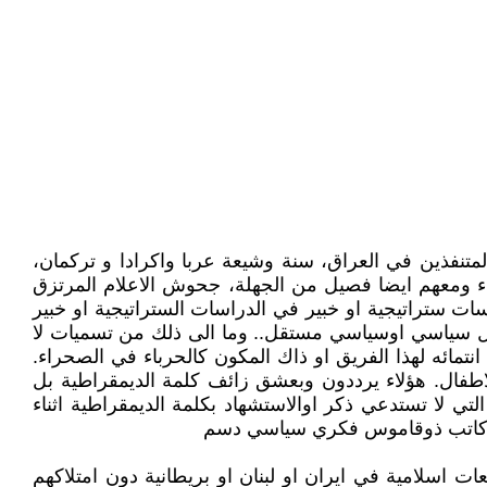
متنفذين في العراق، سنة وشيعة عربا واكرادا و تركمان،
ساء ومعهم ايضا فصيل من الجهلة، جحوش الاعلام المرتزق
 ستراتيجية او خبير في الدراسات الستراتيجية او خبير
لل سياسي اوسياسي مستقل.. وما الى ذلك من تسميات لا
ائه لهذا الفريق او ذاك المكون كالحرباء في الصحراء.
اطفال. هؤلاء يرددون وبعشق زائف كلمة الديمقراطية بل
ي لا تستدعي ذكر اوالاستشهاد بكلمة الديمقراطية اثناء
فكرو كاتب ذوقاموس فكري سياسي دسم
اسلامية في ايران او لبنان او بريطانية دون امتلاكهم