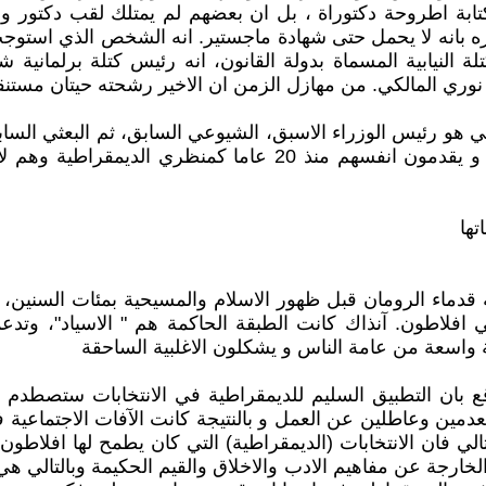
ابة اطروحة دكتوراة ، بل ان بعضهم لم يمتلك لقب دكتور وا
ه بانه لا يحمل حتى شهادة ماجستير. انه الشخص الذي استوجب
نوري المالكي. من مهازل الزمن ان الاخير رشحته حيتان مستنق
 هو رئيس الوزراء الاسبق، الشيوعي السابق، ثم البعثي الساب
المهدي- عادل زوية. هؤلاء جميعا واتباعهم يتغنون ويتسبحون و يق
ها
ماء الرومان قبل ظهور الاسلام والمسيحية بمئات السنين، وا
ني افلاطون. آنذاك كانت الطبقة الحاكمة هم " الاسياد"، و
ة واسعة من عامة الناس و يشكلون الاغلبية الساحقة
ع بان التطبيق السليم للديمقراطية في الانتخابات ستصطدم ب
و معدمين وعاطلين عن العمل و بالنتيجة كانت الآفات الاجتم
الي فان الانتخابات (الديمقراطية) التي كان يطمح لها افلاطون
لخارجة عن مفاهيم الادب والاخلاق والقيم الحكيمة وبالتالي ه