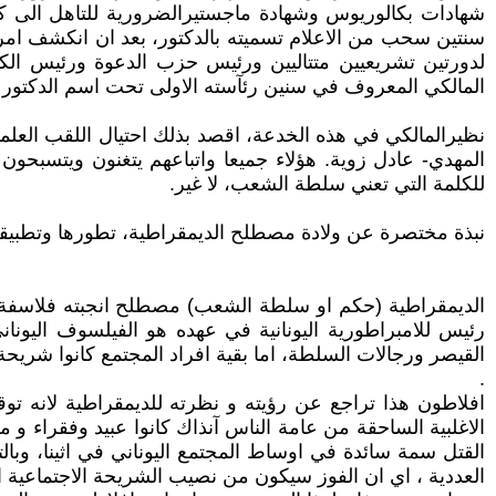
شهادات بكالوريوس وشهادة ماجستيرالضرورية للتاهل الى كت
سنتين سحب من الاعلام تسميته بالدكتور، بعد ان انكشف امر
المالكي المعروف في سنين رئآسته الاولى تحت اسم الدكتور 
نظيرالمالكي في هذه الخدعة، اقصد بذلك احتيال اللقب العلمي
للكلمة التي تعني سلطة الشعب، لا غير.
نبذة مختصرة عن ولادة مصطلح الديمقراطية، تطورها وتطبيقات
الديمقراطية (حكم او سلطة الشعب) مصطلح انجبته فلاسفة قد
رئيس للامبراطورية اليونانية في عهده هو الفيلسوف اليونا
القيصر ورجالات السلطة، اما بقية افراد المجتمع كانوا شريح
.
افلاطون هذا تراجع عن رؤيته و نظرته للديمقراطية لانه توق
الاغلبية الساحقة من عامة الناس آنذاك كانوا عبيد وفقراء 
القتل سمة سائدة في اوساط المجتمع اليوناني في اثينا، وبالت
العددية ، اي ان الفوز سيكون من نصيب الشريحة الاجتماعية ا