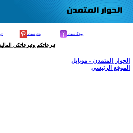
بودكاست
بنترست
تي
تبرعاتكم وتبرعاتكن المال
الحوار المتمدن - موبايل
الموقع الرئيسي