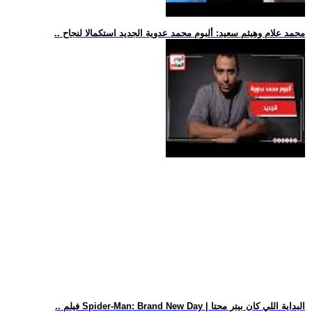
.. محمد علام وهيثم سعيد: ألبوم محمد عدوية الجديد استكمالا لنجاح
.. فيلم Spider-Man: Brand New Day | البداية اللي كان بيتر محتا