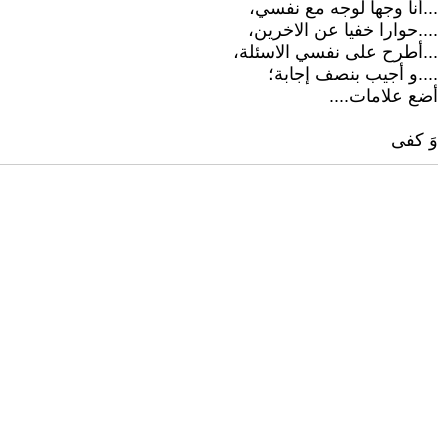
...أنا وجها لوجه مع نفسي،
....حوارا خفيا عن الاخرين،
...أطرح على نفسي الاسئلة،
....و أجيب بنصف إجابة؛
أضع علامات....
وَ كفى