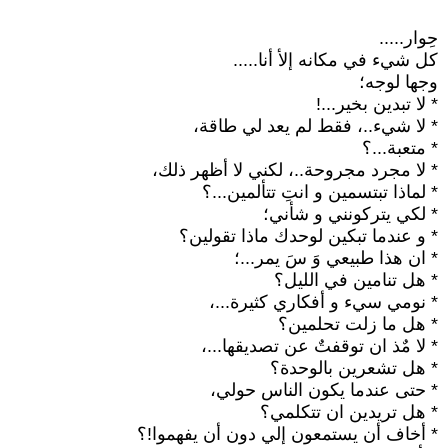
حِوار.....
كل شيء في مكانه إلأ أنا.....
وجها لوجه؛
* لا تبدين بخير...!
* لا شيء..، فقط لم يعد لي طاقة،
* متعبة...؟
* لا مجرد مجروحة..، لكني لا أظهر ذلك،
* لماذا تبتسمين و انتِ تتألمين...؟
* لكي يتركونني و شأني؛
* و عندما تبكين لوحدك ماذا تقولين؟
* ان هذا طبيعي وَ سَ يمر...؛
* هل تنامين في الليل؟
* نومي سيء و أفكاري كثيرة...،
* هل ما زلت تحلمين؟
* لا مٌذ ان توقفتٌ عن تصديقها...،
* هل تشعرين بالوحدة؟
* حتى عندما يكون الناس حولي،
* هل تريدين ان تتكلمي؟
* أخاف أن يستمعون إلي دون أن يفهموا!؟