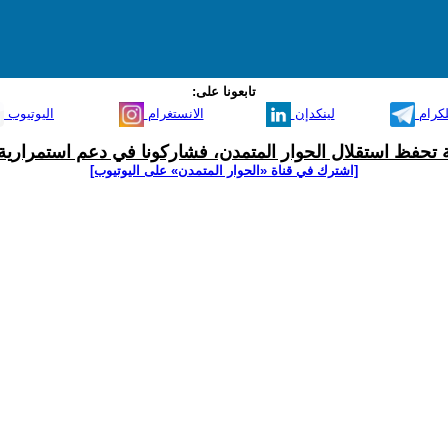
تابعونا على:
لكرام
لينكدإن
الانستغرام
اليوتيوب
ية تحفظ استقلال الحوار المتمدن، فشاركونا في دعم استمرارية 
[اشترك في قناة ‫«الحوار المتمدن» على اليوتيوب]