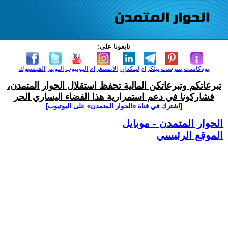
تابعونا على:
بودكاست
بنترست
تيلكرام
لينكدإن
الانستغرام
اليوتيوب
التويتر
الفيسبوك
تبرعاتكم وتبرعاتكن المالية تحفظ استقلال الحوار المتمدن،
فشاركونا في دعم استمرارية هذا الفضاء اليساري الحر
[اشترك في قناة ‫«الحوار المتمدن» على اليوتيوب]
الحوار المتمدن - موبايل
الموقع الرئيسي