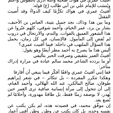
أفنيتُ عمري في هواك ضحية والله أدرى بالنفوس وأعلمُ
ويُنسَب للإمام علي بن أبي طالب (ع) قوله:
أفنيتُ عمري في هواك تكرُّمًا كيف الدواءُ وقد أُصيبَ
المَقتلُ
وما بين هذا وذاك، نجد جميل بثينة، العباس بن الأحنف،
بشار بن برد، عمر الخيام، وأحمد شوقي، كلهم عبّروا عن
هذا الشعور العميق بالفوات، والندم، والارتحال في دروب
لم تُفضِ إلى المأمول. فالإنسان، في كل زمان، يحمل
هذا السؤال الملتهب في داخله: فيما أفنيت عمري؟
أليس هذا ما يصرخ به أحمد مطر أيضًا وهو يقول:
أفنيتُ العمر بتثقيفي وصرفت الحبر بتأليفي
أو ما يردده الشاعر محمد سالم عبادة في مرارة إدراك
متأخر:
قفا إنني أفنيتُ عمري واقفًا أفكّر فيما ينبغي أن أُقارفا
وهكذا تتكرر المفردة – بل تتكاثر – في شعر إبراهيم
طوقان، صالح المالكي، عبد الله الهلالي، وأحمد الغنام،
إلى أن تتحول إلى مرآة إنسانية صافية ترى العمر حين
يُهدر، لا بوصفه زمنًا فقط، بل طاقةً مهدورة، وأحلامًا لم
تُصغ بعد.
إن موفّق محمد، في قصيدته هذه، لم يكن يكتب عن
نفسه وحده، بل كان يكتب عن وطن. وطنٍ أفنى أعمار