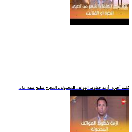
.. كلمة أخيرة -أزمة خطوط الهواتف المحمولة.. المخرج سامح سند: ما