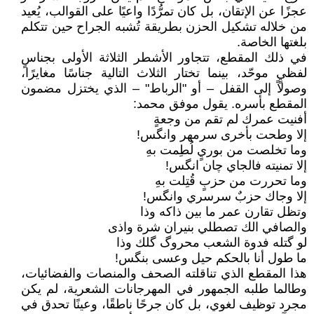
عجزًا عن الإتقان، بل كان تمرُّدًا واعيًا على القوالب، يُعيد
من خلاله تشكيل الحزن بطريقة تُشبه الجراح حين تتكلم
بلغتها الخاصة.
في ذلك المقطع، تتجاور الأشطر الثلاثة الأولى بجناسٍ
لفظيٍ موحّد، بينما تختار الثلاث التالية جناسًا مغايرًا،
وصولاً إلى القفل – أو "الرباط" – الذي يختزل مضمون
المقطع بأسره. يقول موفق محمد:
أفنيت عمرك لم تقم من وجعةٍ
إلا وطحت بأخرى سرمهر وانگس!
وما تخلصت من بوريٍ لُطِمت بهِ
إلا تمنيته فالجاي چان انگس!
وما تحررت من حزبٍ قُتِلت بهِ
إلا وجاك حزبٌ سرسري وانگس!
وتظل تقارن عمر ما بين ذاكه وذا
والصافي الك تصطلي بنيران شرة واذى
لو گتله فدوة الشعب محروگ گلك وذا
ما طول أنا بالحكم حيل وعسى بنگس!
هذا المقطع الذي تناقلته الصحف والمنصات والفضائيات،
وطالما طلبه الجمهور في المهرجانات الشعرية، لم يكن
مجرد توظيف لغوي، بل كان جرحًا ناطقًا، وعينًا تحدق في