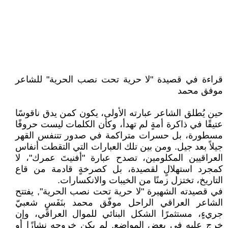
قراءة في قصيدة "لا حرية تحت نصب الحرية" للشاعر
موفق محمد
حين يُطلق الشاعر عبارته الأولى، يكون كمن يدق ناقوسًا
عتيقًا في ذاكرة أمةٍ لم تهدأ، وكأن الكلمات ليست حروفًا
مسطورة، بل حسرات متراكمة في صدور تتنفس القهر
جيلاً بعد جيل. ومن بين تلك العبارات التي التقطت أنفاس
العراقيين المكلومين، تصدح عبارة "أفنيتَ عمرك"، لا
كمجرد استهلالٍ لقصيدة، بل كصرخةٍ قادمة من قاع
التاريخ، تختزل زمنًا من الخيبات والانكسارات.
في قصيدته الشهيرة "لا حرية تحت نصب الحرية", يفتتح
الشاعر العراقي الراحل موفّق محمد بنَفَسٍ شعبيّ
جريءٍ، مستثمرًا الشكل البنائي للموال العراقي، وإن
خرج عليه في بعض المواضع. لم يكن خروجه نشازًا أو