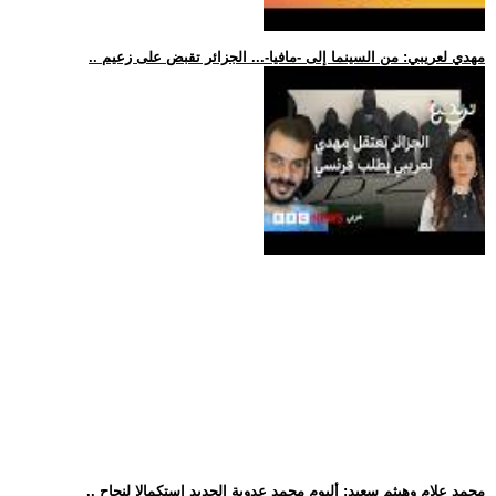
.. مهدي لعريبي: من السينما إلى -مافيا-... الجزائر تقبض على زعيم
.. محمد علام وهيثم سعيد: ألبوم محمد عدوية الجديد استكمالا لنجاح