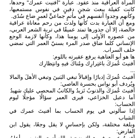
المرآة العراقية منذ عقود. عبارة "أفنيت عمرك" وحدها،
كانت كفيلة ببعث شجنٍ دفينٍ في نفوس مستمعيها،
وكأنهم وجدوا أنفسهم في مأتمٍ جماعيٍّ لعمرٍ ضاع سُدًى.
ومع أن العبارة بدت كأنها ولدت من رحم معاناة عراقية
خالصة، إلا أن جذورها تمتد عميقًا في تربة الشعر العربي،
من عصوره الأولى إلى يومنا هذا، وكأنها لازمة الوجع
الإنساني كلما ضاق صدر المرء بسنيّ العمر التي تمضي
خلف السراب.
ها هو أبو العتاهية يرفع عقيرته باللوم:
أفنيتَ عُمرَكَ باغتِرارِك ومُناكَ فيهِ وانتِظارِك
...
أفنيتَ عُمرَكَ إدبارًا وإقبالاً تبغي البَنينَ وتبغي الأهلَ والمالا
ويُردف أبو نواس بحسرة العاصي:
أفنيتَ عُمرَكَ والذنوبُ تَزيدُ والكاتبُ المحصي عليك شهيدُ
أما دعبل الخزاعي، فيرى العمر سؤالًا مؤجلًا ليوم
الحساب:
إذا سألوني في يوم الحساب بما أفنيتَ عمرك في
الشباب
وبلغة مختلفة، ولكن بإحساسٍ لا يقل وجعًا، يقول ابن
الفارض: