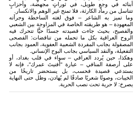
أبنائه في وجعٍ طويل، في ثوراتٍ مجهضة، وأحزابٍ
تتناسل من رماد الكارثة، فلا تمنح غير الوهم والانكسار.
وما تميز به الشاعر – فوق لغته الساخطة وجرأته
المعهودة – هو طريقته الخاصة في المزاوجة بين الشعبي
والفصيح، بحيث جاءت قصيدته جسدًا حيًّا تتحرك فيه
الروح العراقية بكل ما تحمله من تناقضات: الفصحى
المصقولة بجانب المفردة الشعبية العفوية، العمود بجانب
التفعيلة، والنقد السياسي بجانب البوح الإنساني.
وهكذا، حين يُردد العراقي – سواء في قلب بغداد، أو
على أرصفة المنافي – عبارة "أفنيتَ عمرك"، فإنه لا
يستدعي قصيدة فحسب، بل يستحضر تاريخًا من
الخيبات، وصوتًا شعريًا صادقًا لم يُهادن، وظل حتى النهاية
يصرخ: لا حرية تحت نصب الحرية.