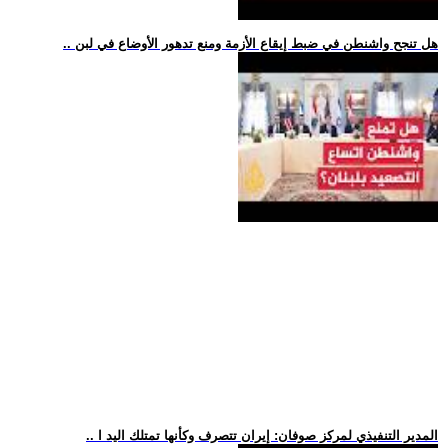
.. هل تنجح واشنطن في ضبط إيقاع الأزمة ومنع تدهور الأوضاع في لبن
.. المدير التنفيذي لمركز صوفان: إيران تتصرف وكأنها تمتلك اليد ا