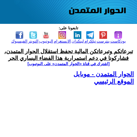
تابعونا على:
بودكاست
بنترست
تيلكرام
لينكدإن
الانستغرام
اليوتيوب
التويتر
الفيسبوك
تبرعاتكم وتبرعاتكن المالية تحفظ استقلال الحوار المتمدن،
فشاركونا في دعم استمرارية هذا الفضاء اليساري الحر
[اشترك في قناة ‫«الحوار المتمدن» على اليوتيوب]
الحوار المتمدن - موبايل
الموقع الرئيسي