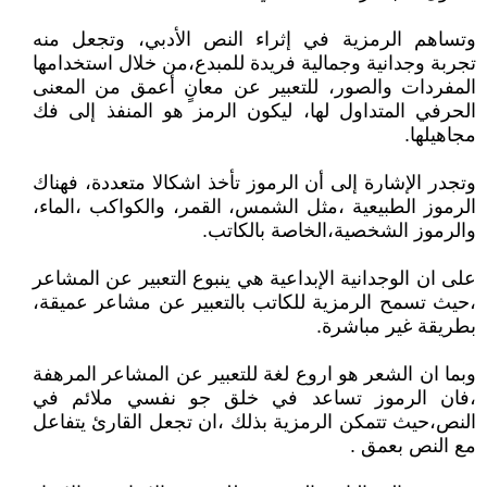
وتساهم الرمزية في إثراء النص الأدبي، وتجعل منه
تجربة وجدانية وجمالية فريدة للمبدع،من خلال استخدامها
المفردات والصور، للتعبير عن معانٍ أعمق من المعنى
الحرفي المتداول لها، ليكون الرمز هو المنفذ إلى فك
مجاهيلها.
وتجدر الإشارة إلى أن الرموز تأخذ اشكالا متعددة، فهناك
الرموز الطبيعية ،مثل الشمس، القمر، والكواكب ،الماء،
والرموز الشخصية،الخاصة بالكاتب.
على ان الوجدانية الإبداعية هي ينبوع التعبير عن المشاعر
،حيث تسمح الرمزية للكاتب بالتعبير عن مشاعر عميقة،
بطريقة غير مباشرة.
وبما ان الشعر هو اروع لغة للتعبير عن المشاعر المرهفة
،فان الرموز تساعد في خلق جو نفسي ملائم في
النص،حيث تتمكن الرمزية بذلك ،ان تجعل القارئ يتفاعل
مع النص بعمق .