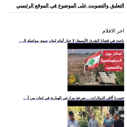
التعليق والتصويت على الموضوع في الموقع الرئيسي
اخر الافلام
.. باحث في قضايا الشرق الأوسط: لا خيار أمام لبنان سوى مواصلة ال
.. -خسرنا آلاف الدولارات-... صرخة مزارعي الهبارية في لبنان من آ