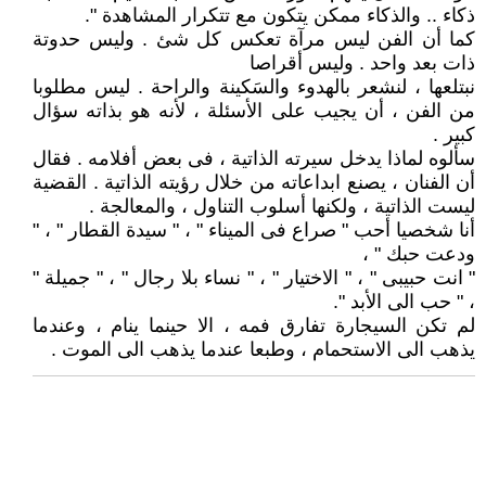
ذكاء .. والذكاء ممكن يتكون مع تتكرار المشاهدة ".
كما أن الفن ليس مرآة تعكس كل شئ . وليس حدوتة
ذات بعد واحد . وليس أقراصا
نبتلعها ، لنشعر بالهدوء والسَكينة والراحة . ليس مطلوبا
من الفن ، أن يجيب على الأسئلة ، لأنه هو بذاته سؤال
كبير .
سألوه لماذا يدخل سيرته الذاتية ، فى بعض أفلامه . فقال
أن الفنان ، يصنع ابداعاته من خلال رؤيته الذاتية . القضية
ليست الذاتية ، ولكنها أسلوب التناول ، والمعالجة .
أنا شخصيا أحب " صراع فى الميناء " ، " سيدة القطار " ، "
ودعت حبك " ،
" انت حبيبى " ، " الاختيار " ، " نساء بلا رجال " ، " جميلة "
، " حب الى الأبد ".
لم تكن السيجارة تفارق فمه ، الا حينما ينام ، وعندما
يذهب الى الاستحمام ، وطبعا عندما يذهب الى الموت .