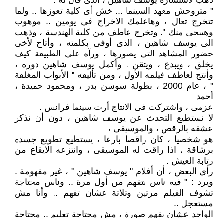
ذهب لاستشارة يوسف شاهين ، الذى قال له :
" متروحش معهد السينما ... خش أى كلية تعوزها .. ولما
تتخرج تعال ، وهاعلمك الاخراج فى يومين .. موهوب
وهييجى منك ". وتخرج عاطف من كلية الهندسة ، وذهب
الى يوسف شاهين ، الذى أوفى بكلمته ، وأتاح لأخى
حضور المشاهد التى يصورها ، ورآه على الطبيعة كيف
يخلق ، ويبدع ، ويتقن . وأكمل يوسف شاهين دوره ،
وأنتج لعاطف فيلمه الأول ، ومن تأليفه " الأبواب المغلقة
" ، عام 2000 ، بطولة سوسن بدر ، ومحمود حميدة ،
أحمد
عزمى ، واشتركت فى الانتاج أرت سينما فرانس .
لا نستطيع التحدث عن يوسف شاهين ، دون أن نذكر
عشقه بالرقص ، والموسيقى ،
هو شخصيا ، كان راقصا بارعا ، يستطيع تطويع جسده
برشاقة ، اذا راقت له الموسيقى ، وانتزعه الايقاع من
رتابة العيش .
رأى البعض ، أن أفلام " يوسف شاهين " ، غير مفهومة .
ويرد : " فيه ناس بتفهم من أول مرة .. وناس محتاجة
تشوف الفيلم مرتين وتلاتة عشان تفهم .. وأنا مش
مستعجل ..
الواحد عشان يفهم صورة ، مش محتاجة تعليم .. محتاجة