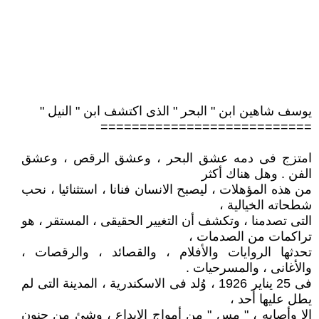
يوسف شاهين ابن " البحر " الذى اكتشف ابن " النيل "
===========================
امتزج فى دمه عشق البحر ، وعشق الرقص ، وعشق
الفن . وهل هناك أكثر
من هذه المؤهلات ، ليصبح الانسان فنانا ، استثنائيا ، نحب
شطحاته الخيالية ،
التى تصدمنا ، وتكشف أن التغيير الحقيقى ، المستقر ، هو
تراكمات من الصدمات ،
تحدثها الروايات والأفلام ، والقصائد ، والرقصات ،
والأغانى ، والمسرحيات .
فى 25 يناير 1926 ، وُلد فى الاسكندرية ، المدينة التى لم
يطل عليها أحد ،
الا وأصابه ، " مس " من أمواج الابداع ، وشئ من جنون