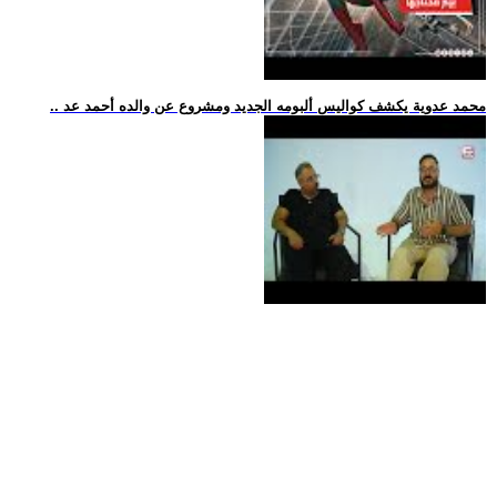
.. محمد عدوية يكشف كواليس ألبومه الجديد ومشروع عن والده أحمد عد