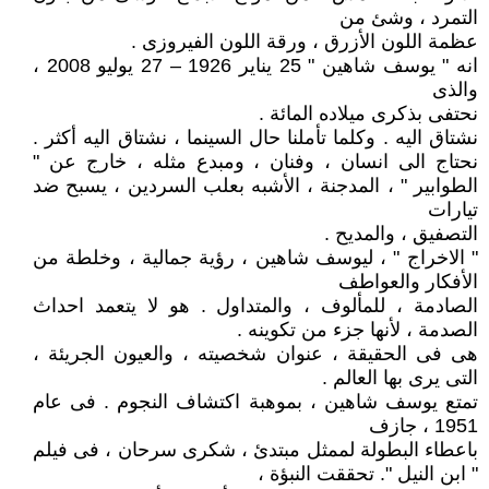
التمرد ، وشئ من
عظمة اللون الأزرق ، ورقة اللون الفيروزى .
انه " يوسف شاهين " 25 يناير 1926 – 27 يوليو 2008 ،
والذى
نحتفى بذكرى ميلاده المائة .
نشتاق اليه . وكلما تأملنا حال السينما ، نشتاق اليه أكثر .
نحتاج الى انسان ، وفنان ، ومبدع مثله ، خارج عن "
الطوابير " ، المدجنة ، الأشبه بعلب السردين ، يسبح ضد
تيارات
التصفيق ، والمديح .
" الاخراج " ، ليوسف شاهين ، رؤية جمالية ، وخلطة من
الأفكار والعواطف
الصادمة ، للمألوف ، والمتداول . هو لا يتعمد احداث
الصدمة ، لأنها جزء من تكوينه .
هى فى الحقيقة ، عنوان شخصيته ، والعيون الجريئة ،
التى يرى بها العالم .
تمتع يوسف شاهين ، بموهبة اكتشاف النجوم . فى عام
1951 ، جازف
باعطاء البطولة لممثل مبتدئ ، شكرى سرحان ، فى فيلم
" ابن النيل ". تحققت النبؤة ،