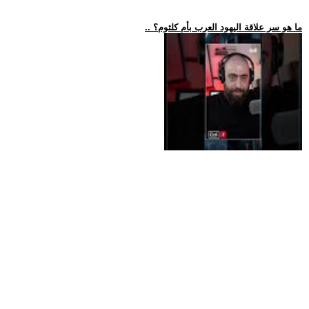
.. ما هو سر علاقة اليهود العرب بأم كلثوم؟