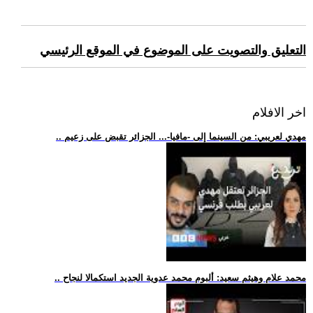
التعليق والتصويت على الموضوع في الموقع الرئيسي
اخر الافلام
.. مهدي لعريبي: من السينما إلى -مافيا-... الجزائر تقبض على زعيم
.. محمد علام وهيثم سعيد: ألبوم محمد عدوية الجديد استكمالا لنجاح