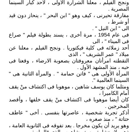
ونجح الفيلم ، معلنا الشرارة الأولى ، لأحد كبار السينما
المصرية .
مفارقة تحيرنى ، كيف وهو " ابن البحر " ، ينحاز دون قيد
أو شرط ،
الى " ابن النيل " .
فى عام 1954 ، مرة أخرى ، يسند بطولة فيلم " صراع
فى الميناء " ، الى
أحد زملائه فى كلية فيكتوريا . ونجح الفيلم ، معلنا عن
ميلاد " عمر الشريف " ، الذى
التقطته امرأتان معروفتان بصعوبة الارضاء ، وقعتا فى
حبه ، منذ المشهد الأول .
المرأة الأولى هى " فاتن حمامة " . والمرأة الثانية هى "
السينما العالمية ".
ومثلما كان يوسف شاهين ، موهوبا فى اكتشاف منْ يقف
أمام الكاميرا ،
كان أيضا موهوبا فى اكتشاف منْ يقف خلفها ، وأقصد
المخرجين .
أذكر تجربة شخصية ، عاصرتها بنفسى . أخى " عاطف
حتاتة " ، منذ صغره ،
وهو يريد أن يكون مخرجا . بعد تفوقه فى الثانوية العامة ،