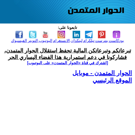
تابعونا على:
بودكاست
بنترست
تيلكرام
لينكدإن
الانستغرام
اليوتيوب
التويتر
الفيسبوك
تبرعاتكم وتبرعاتكن المالية تحفظ استقلال الحوار المتمدن،
فشاركونا في دعم استمرارية هذا الفضاء اليساري الحر
[اشترك في قناة ‫«الحوار المتمدن» على اليوتيوب]
الحوار المتمدن - موبايل
الموقع الرئيسي