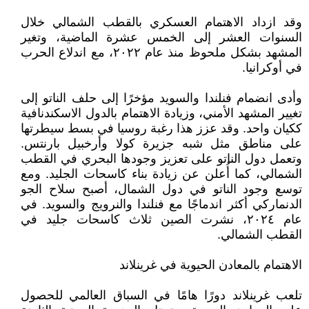
وقد ازداد الاهتمام العسكري بالقطب الشمالي خلال
السنوات العشر إلى الخمس عشرة الماضية، وتغير
‏المشهد بشكل ملحوظ منذ عام ٢٠٢٢، مع اندلاع الحرب
في أوكرانيا‎.‎
وأدى انضمام فنلندا والسويد مؤخرًا إلى حلف الناتو إلى
تغيير المشهد الأمني، وزيادة الاهتمام بالدول ‏الاسكندنافية
ككيان واحد. وقد عزز هذا رغبة روسيا في بسط سيطرتها
على مناطق مثل شبه جزيرة كولا ‏وأرخبيل بارنتس.
وتعمل دول الناتو على تعزيز وجودها البحري في القطب
الشمالي، كما أُعلن عن زيادة بناء ‏كاسحات الجليد. ومع
توسع وجود الناتو في دول الشمال، أصبح سلاح الجو
الدنماركي أكثر اندماجًا مع فنلندا ‏والنرويج والسويد. في
عام ٢٠٢٤، نشرت الصين ثلاث كاسحات جليد في
القطب الشمالي‏‎.‎
الاهتمام بالمعادن الحيوية في غرينلاند
تلعب غرينلاند دورًا هامًا في السباق العالمي للحصول