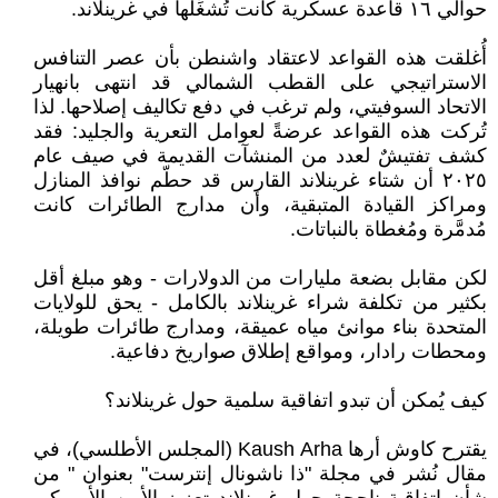
حوالي ١٦ قاعدة عسكرية كانت تُشغِّلها في ‏غرينلاند‎.‎
أُغلقت هذه القواعد لاعتقاد واشنطن بأن عصر التنافس
الاستراتيجي على القطب الشمالي قد انتهى ‏بانهيار
الاتحاد السوفيتي، ولم ترغب في دفع تكاليف إصلاحها. لذا
تُركت هذه القواعد عرضةً لعوامل التعرية ‏والجليد: فقد
كشف تفتيشٌ لعدد من المنشآت القديمة في صيف عام
٢٠٢٥ أن شتاء غرينلاند القارس قد حطّم ‏نوافذ المنازل
ومراكز القيادة المتبقية، وأن مدارج الطائرات كانت
مُدمَّرة ومُغطاة بالنباتات‎.‎
لكن مقابل بضعة مليارات من الدولارات - وهو مبلغ أقل
بكثير من تكلفة شراء غرينلاند بالكامل - ‏يحق للولايات
المتحدة بناء موانئ مياه عميقة، ومدارج طائرات طويلة،
ومحطات رادار، ومواقع إطلاق ‏صواريخ دفاعية‎.‎
كيف يُمكن أن تبدو اتفاقية سلمية حول غرينلاند؟
يقترح كاوش أرها ‏Kaush Arha‏ (المجلس الأطلسي)، في
مقال نُشر في مجلة "ذا ناشونال إنترست" ‏بعنوان " من