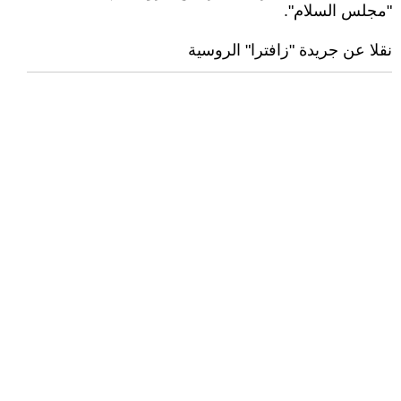
"مجلس السلام".‏
نقلا عن جريدة "زافترا" الروسية