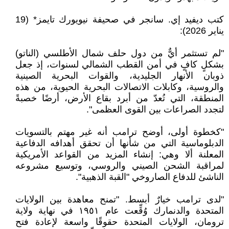
كتب ديفيد إي. سانجر في صحيفة نيويورك تايمز* (19
يناير 2026):‏
‎"‎لم تستثمر أيٌّ من دول حلف شمال الأطلسي (الناتو)
بشكلٍ كافٍ في أمن القطب الشمالي لسنوات، إذ ‏جعل
ذوبان الأنهار الجليدية، والقوات البحرية الصينية
والروسية، وكابلات الاتصالات البحرية الحيوية، من ‏هذه
المنطقة، التي تُعدّ من أبرد بقاع الأرض، أرضًا خصبةً
لتجدد الصراعات بين القوى العظمى‎."‎
‎"‎كخطوة أولى، أوضح ترامب أنه غير مهتم بالتسويات
الدبلوماسية التي من شأنها أن تحقق أهدافه ‏الدفاعية
المعلنة ألا وهي: إنشاء المزيد من القواعد الأمريكية
لمراقبة الشحن الصيني والروسي، وتوسيع ‏مشروعه
الناشئ للدفاع الصاروخي "القبة الذهبية".‏
‎"‎لدى ترامب خيارٌ أبسط. "تمنح معاهدة بين الولايات
المتحدة والدنمارك وُقِّعت عام ١٩٥١ في نهاية ‏ولاية
ترومان، الولايات المتحدة حقوقًا واسعة لإعادة فتح