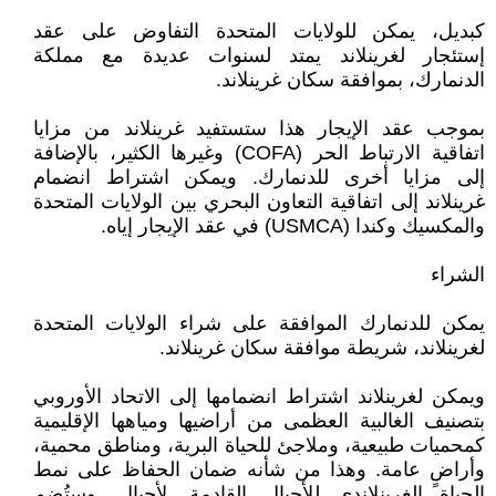
كبديل، يمكن للولايات المتحدة التفاوض على عقد
إستئجار لغرينلاند يمتد لسنوات عديدة مع مملكة
‏الدنمارك، بموافقة سكان غرينلاند‎.‎
بموجب عقد الإيجار هذا ستستفيد غرينلاند من مزايا
اتفاقية الارتباط الحر‎ (COFA) ‎وغيرها الكثير، ‏بالإضافة
إلى مزايا أخرى للدنمارك. ويمكن اشتراط انضمام
غرينلاند إلى اتفاقية التعاون البحري بين الولايات ‏المتحدة
والمكسيك وكندا‏‎ (USMCA) ‎في عقد الإيجار إياه‏‎.‎
الشراء
يمكن للدنمارك الموافقة على شراء الولايات المتحدة
لغرينلاند، شريطة موافقة سكان غرينلاند‎.‎
ويمكن لغرينلاند اشتراط انضمامها إلى الاتحاد الأوروبي
بتصنيف الغالبية العظمى من أراضيها ‏ومياهها الإقليمية
كمحميات طبيعية، وملاجئ للحياة البرية، ومناطق محمية،
وأراضٍ عامة. وهذا من شأنه ‏ضمان الحفاظ على نمط
الحياة الغرينلاندي للأجيال القادمة‎.‎‏ لأجيال. وستُضم