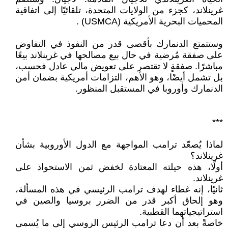
غرينلاند، كجزء من الولايات ‏المتحدة، تلقائيًا إلى اتفاقية
المحميات البحرية الأمريكية‎ (USMCA) ‎‏.‏‎ ‎
وستتمتع الدنمارك بأقصى قدر من النفوذ في التفاوض
على صفقة مُرضية في حال بيع مصالحها في ‏غرينلاند بيعًا
مباشرًا. صفقةٍ لا تقتصر على تعويض مالي عادل فحسب،
بل تشمل أيضًا، وهو الأهم، التزامات ‏أمريكية بضمان أمن
الدنمارك وأوروبا في المستقبل المنظور‎.‎
‎***‎
لماذا يُصعّد ترامب المواجهة مع الدول الأوروبية بشأن
غرينلاند؟
أولًا، هذه حيلته المعتادة لخفض ثمن الاستحواذ على
غرينلاند‎.‎
ثانيًا، إنه غطاء لهدف ترامب الرئيسي في هذه المسألة،
وهو إلحاق أكبر قدر من الضرر بروسيا ‏والصين في
استراتيجياتهما القطبية‎.‎
خاصةً بعد أن دعا ترامب الرئيس الروسي إلى ما يُسمى