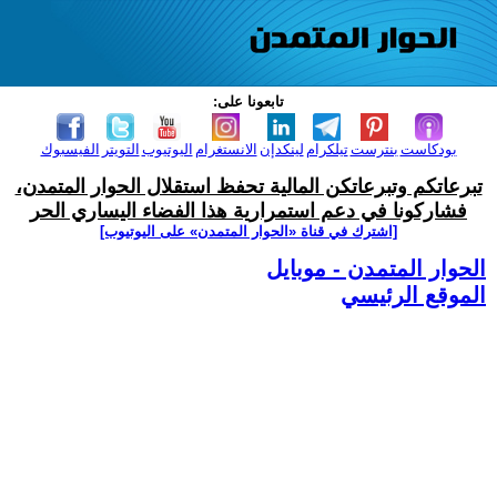
تابعونا على:
بودكاست
بنترست
تيلكرام
لينكدإن
الانستغرام
اليوتيوب
التويتر
الفيسبوك
تبرعاتكم وتبرعاتكن المالية تحفظ استقلال الحوار المتمدن،
فشاركونا في دعم استمرارية هذا الفضاء اليساري الحر
[اشترك في قناة ‫«الحوار المتمدن» على اليوتيوب]
الحوار المتمدن - موبايل
الموقع الرئيسي