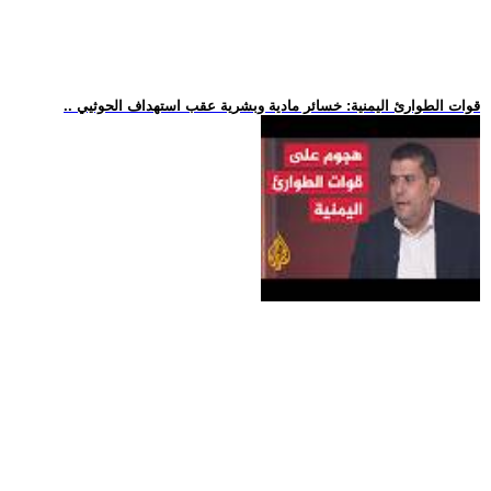
.. قوات الطوارئ اليمنية: خسائر مادية وبشرية عقب استهداف الحوثيي