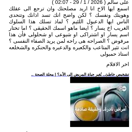
على سالم ( 2026 / 1 / 29 - 02:07 )
اسمع ايها الاخ انا اريد مصلحتك وان ترجع الى عقلك
وهويتك ونفسك ؟ لكن واضح انك تسد اذانك وتتحدى
الناس ايها الدعبول اللئيم ؟ لماذ تسلك هذا السلوك
الغريب اخ يسار ؟ ايضا ماهو اسمك الحقيقى ؟ اما تختار
اسم يسار او اشتراكى او شيوعى او شحلولى فأن هذا
مرفوض ؟ الصراحه هى راحه لمن يريد الصفاء النفسى ؟
انت تثير المتاعب والكعبره والدعبره والحنكره والشخلعه
استاذ حمبولى
اخر الافلام
.. تشخيص خاطئ.. يُغير حياة المريض إلى الأبد؟ | مجلة الصحة