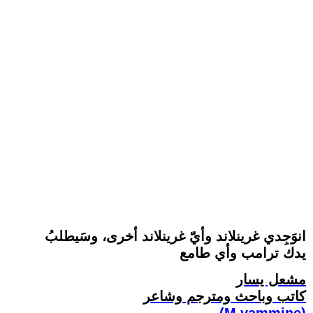
انوَجِدي غرينلاند وأيّ غرينلاند أخرى، وسَيطلبُ
يدك ترامب وأي ‏طامع
مشعل يسار
كاتب وباحث ومترجم وشاعر
(M.yammine)