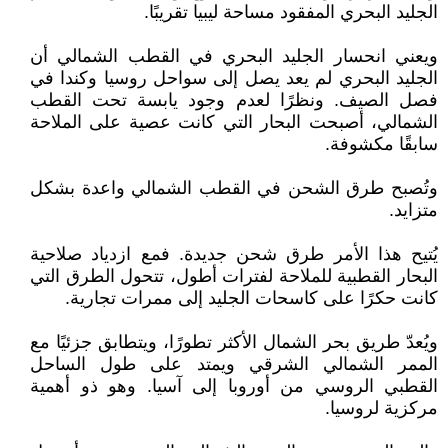
الجليد البحري المفقود مساحة ليبيا ‏تقريبًا‎.‎
ويعني انحسار الجليد البحري في القطب الشمالي أن
الجليد البحري لم يعد يصل إلى سواحل روسيا ‏وكندا في
فصل الصيف. ونظرًا لعدم وجود يابسة تحت القطب
الشمالي، أصبحت البحار التي كانت عصية على ‏الملاحة
سابقًا مكشوفة‎.‎
وتُصبح طرق الشحن في القطب الشمالي واعدة بشكل
متزايد‎.‎
يُتيح هذا الأمر طرق شحن جديدة. فمع ازدياد صلاحية
البحار القطبية للملاحة لفترات أطول، تتحول ‏الطرق التي
كانت حكرًا على كاسحات الجليد إلى ممرات تجارية‎.‎
ويُعدّ طريق بحر الشمال الأكثر تطورًا، ويتطابق جزئيًا مع
الممر الشمالي الشرقي ويمتد على طول ‏الساحل
القطبي الروسي من أوروبا إلى آسيا. وهو ذو أهمية
مركزية لروسيا‎.‎