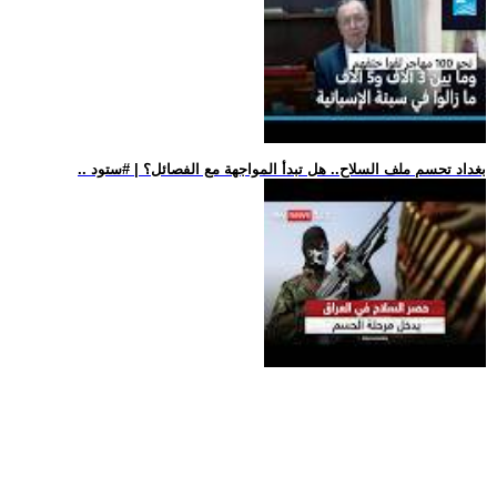
.. بغداد تحسم ملف السلاح.. هل تبدأ المواجهة مع الفصائل؟ | #ستود