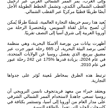
وإلى الغرب، يمر الممر الشمالي الغربي عبر أرخبيل
القطب الشمالي الكندي، وتشمل الخطط الطويلة ‏الأجل
أيضًا طريقًا قطبيًا مركزيًا عبر القطب الشمالي‎.‎
يُعيد هذا رسم خريطة التجارة العالمية، مُنشئًا طرقًا يُمكن
أن تُصبح بدائل لقناة السويس، ومُختصرةً ‏الرحلة من
أوروبا الغربية إلى شرق آسيا إلى النصف تقريبًا‎.‎
أظهرت بيانات من بورصة ألاسكا البحرية، وهي منظمة
تُعنى برصد البيئة البحرية، أن 665 رحلة ‏عبور جرت عبر
مضيق بيرينغ، الذي يفصل روسيا عن الولايات المتحدة،
في عام 2024، بزيادة قدرها ‏‏175% عن 242 رحلة عبور
في عام 2010‏‎.‎
ترتبط هذه الطرق بمخاطر مُعينة تُؤثر على جدواها
التجارية‎.‎
ويعتقد خبراء من معهد فريدتجوف نانسن النرويجي أن
روسيا تسعى جاهدةً لاستخدام الممر الشمالي ‏الشرقي
على مدار العام من أوروبا إلى آسيا، وتستثمر بكثافة في
كاسحات الجليد التي تعمل بالطاقة النووية. ‏