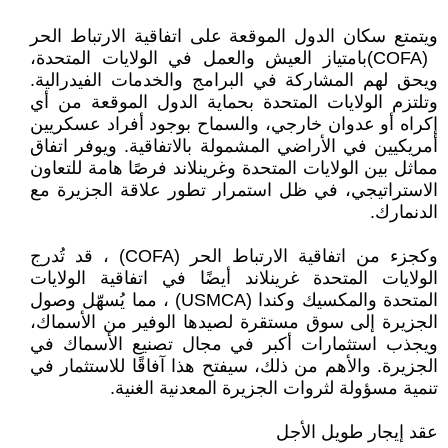
(COFA) ‎بامتياز العيش والعمل في الولايات ‏المتحدة،
ويحق لهم المشاركة في البرامج والخدمات الفيدرالية.
وتلتزم الولايات المتحدة بحماية الدول الموقعة ‏من أي
إكراه أو عدوان خارجي، والسماح بوجود أفراد عسكريين
أمريكيين في الأراضي المشمولة بالاتفاقية. ‏ويوفر اتفاق
مماثل بين الولايات المتحدة وغرينلاند فرصًا هامة للتعاون
الاستراتيجي، في ظل استمرار تطور ‏علاقة الجزيرة مع
الدنمارك‎.‎
وكجزء من اتفاقية الارتباط الحر ‏‎ (COFA)‎، قد تُدرج
الولايات المتحدة غرينلاند أيضًا في اتفاقية ‏الولايات
المتحدة والمكسيك وكندا ‏‎ (USMCA)‎، مما يُسهّل وصول
الجزيرة إلى سوق مستقرة لصيدها الوفير ‏من الأسماك،
ويجذب استثمارات أكبر في مجال تصنيع الأسماك في
الجزيرة. والأهم من ذلك، سيفتح هذا آفاقًا ‏للاستثمار في
تنمية مسؤولة لثروات الجزيرة المعدنية الغنية‎.‎
عقد إيجار طويل الأجل