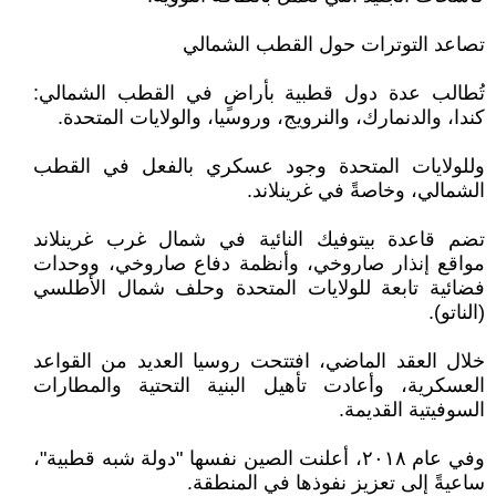
تصاعد التوترات حول القطب الشمالي
تُطالب عدة دول قطبية بأراضٍ في القطب الشمالي:
كندا، والدنمارك، والنرويج، وروسيا، والولايات ‏المتحدة‎.‎
وللولايات المتحدة وجود عسكري بالفعل في القطب
الشمالي، وخاصةً في غرينلاند‎.‎
تضم قاعدة بيتوفيك النائية في شمال غرب غرينلاند
مواقع إنذار صاروخي، وأنظمة دفاع صاروخي، ‏ووحدات
فضائية تابعة للولايات المتحدة وحلف شمال الأطلسي
(الناتو).‏
خلال العقد الماضي، افتتحت روسيا العديد من القواعد
العسكرية، وأعادت تأهيل البنية التحتية ‏والمطارات
السوفيتية القديمة‎.‎
وفي عام ٢٠١٨، أعلنت الصين نفسها "دولة شبه قطبية"،
ساعيةً إلى تعزيز نفوذها في المنطقة‎.‎