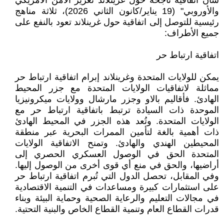
شأن اتفاقية ناجحة حول غرينلاند تعزيز الأمن الأمريكي
والأوروبي" (19 يناير/كانون الثاني ‏‏2026)، ثلاثة مناهج
رئيسية للتوصل إلى اتفاقية حول غرينلاند تعود بالنفع على
جميع الأطراف‏‎:‎
اتفاقية ارتباط حر
يمكن للولايات المتحدة وغرينلاند إبرام اتفاقية ارتباط حر
مماثلة لاتفاقيات الولايات المتحدة مع جزر ‏المحيط
الهادئ. فأقاليم بالاو وجزر مارشال وولايات ميكرونيزيا
الموحدة ذات السيادة ترتبط باتفاقية ارتباط ‏حر مع
الولايات المتحدة. وتُعد هذه الجزر في المحيط الهادئ
ذات أهمية بالغة لتأمين الممرات البحرية عبر ‏منطقة
المحيطين الهندي والهادئ. وتمنح الاتفاقية الولايات
المتحدة الحق في الوصول العسكري الحصري إلى
‏أراضيها، والحق في منع أي قوى أخرى من الوصول إليها.
وفي المقابل، تحصل الدول التي تُبرم اتفاقية ‏ارتباط حر
على استثمارات كبيرة ومساعدات في التنمية الاقتصادية
في مجالات التعليم والرعاية الصحية ‏وحماية البيئة وبناء
قدرات القطاع العام وتنمية القطاع الخاص والبنية التحتية‎.‎