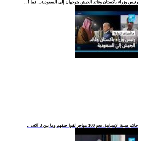
.. رئيس وزراء باكستان وقائد الجيش يتوجهان إلى السعودية... فما أ
.. حاكم سبتة الإسبانية: نحو 100 مهاجر لقوا حتفهم وما بين 3 آلاف