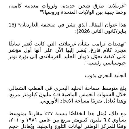
‎"‎غرينلاند: طرق شحن جديدة، وثروات معدنية كامنة،
وخط جبهة بين الولايات المتحدة وروسيا؟‎"‎
هذا عنوان المقال الذي نشر في صحيفة الغارديان* (15
يناير/كانون الثاني 2026):‏
‎"‎تهديدات ترامب بشأن غرينلاند، التي كانت تُعتبر سابقًا
مجرد كلام فارغ، يُنظر إليها الآن على أنها ‏أول مؤشر
على كيفية تحوّل ذوبان الجليد الغرينلاندي إلى بؤرة توتر
جيوسياسي رئيسية‎."‎
الجليد البحري يذوب‏
بلغ متوسط مساحة الجليد البحري في القطب الشمالي
خلال السنوات الخمس الماضية 4.6 مليون ‏كيلومتر مربع.
وهذا يُعادل تقريبًا مساحة الاتحاد الأوروبي‎.‎
مع ذلك، يُمثل هذا انخفاضًا بنسبة ٢٧٪ مقارنةً بمتوسط
يساوي ٦.٤ مليون كيلومتر مربع بين عامي ‏‏١٩٨١ و٢٠١٠،
وفقًا للمركز الوطني لبيانات الثلوج والجليد. ويُعادل حجم