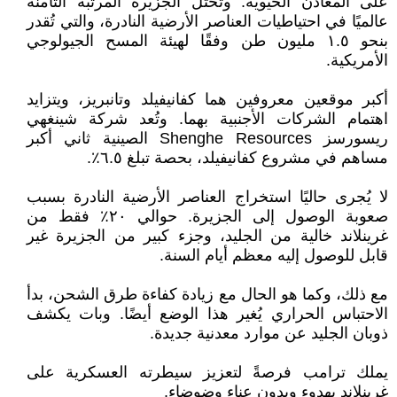
على المعادن الحيوية. وتحتل الجزيرة المرتبة ‏الثامنة
عالميًا في احتياطيات العناصر الأرضية النادرة، والتي تُقدر
بنحو ١.٥ مليون طن وفقًا لهيئة المسح ‏الجيولوجي
الأمريكية‎.‎
أكبر موقعين معروفين هما كفانيفيلد وتانبريز، ويتزايد
اهتمام الشركات الأجنبية بهما. وتُعد شركة ‏شينغهي
ريسورسز ‏Shenghe Resources‏ الصينية ثاني أكبر
مساهم في مشروع كفانيفيلد، بحصة تبلغ ٦.٥٪‏‎.‎
لا يُجرى حاليًا استخراج العناصر الأرضية النادرة بسبب
صعوبة الوصول إلى الجزيرة. حوالي ٢٠٪ ‏فقط من
غرينلاند خالية من الجليد، وجزء كبير من الجزيرة غير
قابل للوصول إليه معظم أيام السنة‎.‎
مع ذلك، وكما هو الحال مع زيادة كفاءة طرق الشحن، بدأ
الاحتباس الحراري يُغير هذا الوضع أيضًا‎.‎‏ ‏وبات يكشف
ذوبان الجليد عن موارد معدنية جديدة‎.‎
يملك ترامب فرصةً لتعزيز سيطرته العسكرية على
غرينلاند بهدوء وبدون عناء وضوضاء‏‎.‎