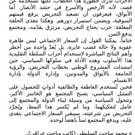
الأحزاب تدرك خطورة هذا الخطاب، لكنها تستخدمه عن
قصد، لأنه الأرخص والأسرع في حشد الأنصار. أما
الأبواق، فيعرفون أن تصعيد التحريض يرفع قيمتهم
السوقية، ويضمن استمرار دورهم. وهكذا تتغذى الحلقة
المغلقة: حزب يحتاج التحريض، مرتزق يقدّمه، ومجتمع
يدفع الثمن.
ختاماً، يمكننا القول إن السعار الاجتماعي ليس ظاهرة
عفوية ولا حالة غضب عابرة، بل يُعدّ واحدة من أخطر
وأهم النتائج المباشرة لاستخدام أحزاب السلطة التقليدية
هذا الأسلوب وهذه الأداة في سلوكها السياسي، حين
استبدلت المشروع الوطني بخطاب التحريض، والرؤية
الجامعة بالأبواق والمدونين، وإدارة الدولة بإدارة
الانقسام.
فحين تُستخدم العاطفة والطائفية أدواتٍ للحصول على
التمثيل السياسي، يصبح المجتمع هو الخاسر الأكبر،
وتتحول السياسة من وسيلة لبناء الدولة والمجتمع إلى
عامل لتفكيكهما. وما لم يُكسر هذا النمط، ويُجرَّد
التحريض من شرعيته، سيبقى السعار الاجتماعي يتغذى
عليه، ويدفع المجتمع ثمناً باهضاً لوحده.
» محمد ساجت السليطي (كاتب وباحث عراقي)..