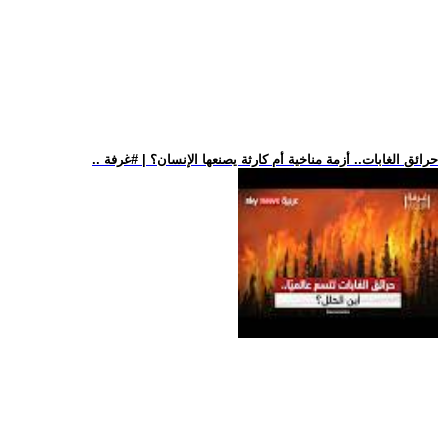
.. حرائق الغابات.. أزمة مناخية أم كارثة يصنعها الإنسان؟ | #غرفة