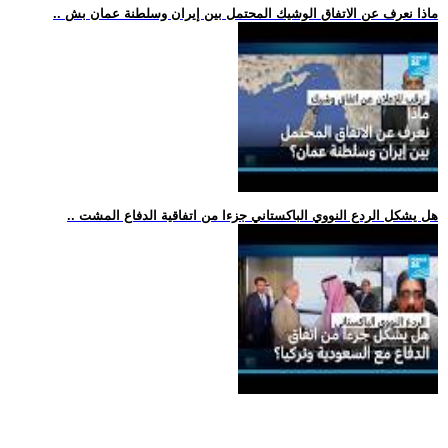
.. ماذا نعرف عن الاتفاق الوشيك المحتمل بين إيران وسلطنة عمان بش
.. هل يشكل الردع النووي الباكستاني جزءا من اتفاقية الدفاع المشت