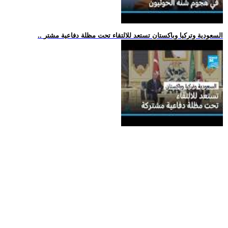
.. السعودية وتركيا وباكستان تستعد للالتقاء تحت مظلة دفاعية مشتر