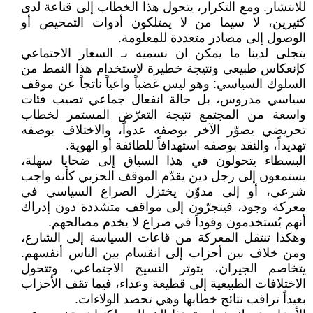
للانتشار. ومع التكرار، يتحول هذا الخطاب إلى قناعة لدى
كثيرين، لا سيما من لا يمتلكون أدوات التمحيص أو
الوصول إلى مصادر متعددة للمعلومة.
يتجلى لدينا ما يمكن ان نسميه بـ السعار الاجتماعي
كإنعكاس طبيعي ونتيجة خطيرة لاستخدام هذا النمط من
السلوك السياسي: وهو ليس غضباً واعياً ناتجاً عن موقف
سياسي مدروس، بل حالة انفعال جماعي تصيب فئات
واسعة من المجتمع نتيجة التعرّض المستمر لخطاب
تحريضي يصوّر الآخر بوصفه عدواً، والاختلاف بوصفه
تهديداً، والنقد بوصفه استهدافاً للطائفة أو الهوية.
البسطاء يتحولون في هذا السياق إلى ضحايا سهلة،
يستمعون إلى رجل دين يقدّم الموقف الحزبي كأنه واجب
شرعي، أو إلى مدوّن يختزل الصراع السياسي في
معركة وجود، فينجرّون إلى مواقف متشددة دون إدراك
أنهم يُستخدمون وقوداً في صراع لا يخدم مصالحهم.
وهكذا تنتقل المعركة من قاعات السياسة إلى الشارع،
ومن خلاف بين أحزاب إلى انقسام بين الناس أنفسهم.
يتخاصم الجيران، يتوتر النسيج الاجتماعي، وتتحول
الاختلافات الطبيعية إلى قطيعة وعداء، فيما تقف الأحزاب
بعيداً تراقب نتائج خطابها وهي تحصد الولاءات.