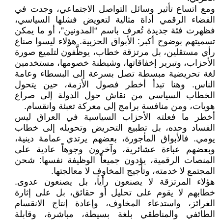
ومع اتساع تأثير وسائل التواصل الاجتماعي، وجدت في
الفضاء الرقمي أداة مثالية لتعويض فشلها السياسي،
فظهرت فئة جديدة تُعرف باسم “المدونين”، أو ما يمكن
تسميتهم بوضوح أكبر: الأبواق الحزبية. هؤلاء ليسوا صناع
رأي مستقلين، بل مرتزقة خطاب، يوظَّفون لتلميع صورة
الأحزاب، وتبرير إخفاقاتها، وشيطنة خصومها، مستخدمين
لغة تحريضية مبسطة تصل بسرعة إلى البسطاء وعامة
الناس. وهنا تبدأ أخطر فصول الأزمة، حين يتحول
الخطاب السياسي من نقاش حول الدولة إلى صراع
هويات، ومن منافسة برامج إلى معركة تعبئة وانقسام.
أخطر ما فعلته الأحزاب السياسية في العراق ليس
الفساد وحده، بل تطبيع التحريض وتحويله إلى خطاب
يومي. فالأبواق المأجورة، بعضهم يرتدي عمامة دينية،
وبعضهم عباءة عشائرية، وآخرون وجوهاً عادية على
المنصات الرقمية، يؤدون جميعاً الوظيفة نفسها: شحن
المجتمع لا خدمته، وتأجيج المخاوف لا معالجتها.
هؤلاء المرتزقة لا يصنعون رأياً، بل يصنعون عدوى.
خطابهم لا يقوم على تحليل أو حقائق، بل على إثارة
الغرائز، واستدعاء المخاوف، وإعادة إنتاج الانقسام
الطائفي والمناطقي بلغة بسيطة، مباشرة، وقابلة