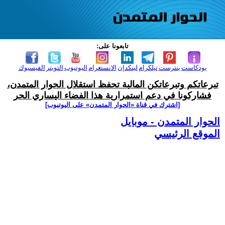
تابعونا على:
بودكاست
بنترست
تيلكرام
لينكدإن
الانستغرام
اليوتيوب
التويتر
الفيسبوك
تبرعاتكم وتبرعاتكن المالية تحفظ استقلال الحوار المتمدن،
فشاركونا في دعم استمرارية هذا الفضاء اليساري الحر
[اشترك في قناة ‫«الحوار المتمدن» على اليوتيوب]
الحوار المتمدن - موبايل
الموقع الرئيسي