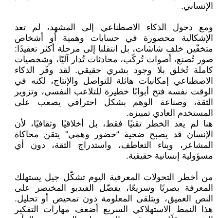
الإنساني.
ومع دخول الذكاء الاصطناعي إلى المشهد، لم تعد
الإشكالية محصورة في حسابات وهمية أو أشخاص
متخفّين خلف شاشات، بل انتقلنا إلى مرحلة أكثر تعقيدًا:
صور تُصنع، أصوات تُركّب، محادثات تُدار آليًا، وشخصيات
كاملة تُخلق بلا وجود بشري حقيقي. لقد وفّر الذكاء
الاصطناعي إمكانيات هائلة للتواصل والإنتاج، لكنه في
الوقت نفسه فتح أبوابًا خطيرة للتلاعب النفسي، وتزوير
الثقة، وصناعة الوهم بشكل احترافي يصعب على
المستخدم العادي تمييزه.
هنا لم يعد الخطر تقنيًا فقط، بل أخلاقيًا وثقافيًا، لأن
الإنسان قد يصبح ضحية “حضور وهمي” يتقن محاكاة
المشاعر، وبناء التعاطف، واستدراج الثقة، دون أي
مسؤولية إنسانية حقيقية.
من أخطر التحولات المعرفية اليوم تشكّل جيل يستهلك
المعرفة بصريًا وسريعًا، يفضّل الفيديو المختصر على
النص العميق، ويتلقى المعلومة دون تمحيص أو تحليل.
هذا النمط الاستهلاكي السريع أضعف مهارات التفكير