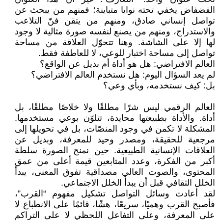
الفضفاض يخفي تحته نوايا متباينة؛ فمنهم من يبحث عن
تواصل إنساني صادق، ومنهم من يتقن فنّ التلاعب
والاستدراج، ومنهم من يصنع لنفسه صورة مثالية لا وجود
لها إلا على الشاشة. وهنا تتحوّل العلاقة من مساحة
تواصل إلى مساحة اختبار للوعي، لا للعاطفة فقط.
العالم الافتراضي: هل هو أداة أم بديل عن الواقع؟
لم يعد السؤال اليوم: هل نستخدم العالم الافتراضي؟
بل: كيف نستخدمه، وبأي وعي؟
العالم الرقمي ليس شرًا مطلقًا ولا خلاصًا مطلقًا، بل
أداة. والأداة بطبيعتها محايدة، تتلوّن بوعي مستخدمها.
المشكلة لا تكمن في وجود المنصّات، بل في تحويلها إلى
مرجعية للحقيقة، ومصدر وحيد للمعرفة، وبديل عن
العلاقات الإنسانية الطبيعية. حين نمنح الصورة سلطة
أكبر من الفكرة، وعدد المتابعين قيمة أعلى من عمق
المحتوى، والصوت العالي مصداقية تفوق المعنى، يبدأ
الخلل الثقافي قبل أن يبدأ الخلل الاجتماعي.
لقد أعادت وسائل التواصل تشكيل مفهوم “القرب”،
فأصبح القرب وهميًا، سريعًا، هشًا، قائمًا على الانطباع لا
على المعرفة، وعلى التفاعل اللحظي لا على التراكم