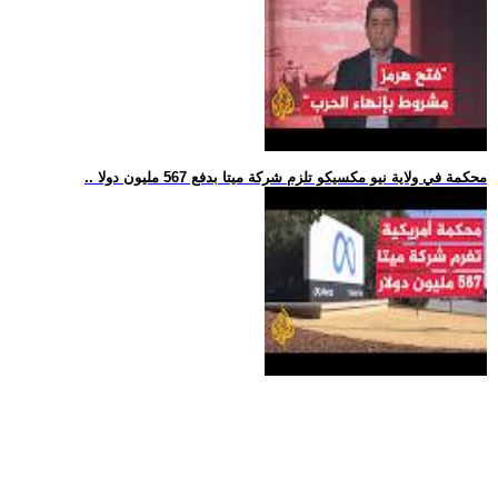
.. محكمة في ولاية نيو مكسيكو تلزم شركة ميتا بدفع 567 مليون دولا