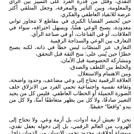
النقدي، وقلّل من قدرة الفرد على التمييز بين الرأي
والمعلومة، وبين التأثير والمعرفة، وجعل المتلقي أكثر
عرضة للانقياد العاطفي والفكري.
حين تُختصر القضايا الكبرى في مقاطع لا تتجاوز ثواني
معدودة، يصبح الوعي هشًا، ويسهل اختراقه، سواء في
العلاقات، أو في القناعات، أو في صناعة الرأي.
التعارف بين الوعي والسذاجة الرقمية
التعارف عبر المنصّات ليس خطأ في ذاته، لكنه يصبح
خطرًا حين يُبنى على: منح الثقة قبل التحقق،
ومشاركة الخصوصية قبل الأمان،
والخلط بين اللطف والصدق،
وبين الاهتمام والاستغلال.
العلاقة الرقمية تحتاج إلى وعي مضاعف، وحدود واضحة،
وثقافة نفسية واجتماعية تحمي الفرد من الانزلاق خلف
الصورة الجميلة أو الخطاب العاطفي. فليس كل من يجيد
التعبير صادقًا، ولا كل من يظهر متعاطفًا آمنًا، ولا كل من
يبدو “واقعيًا” حقيقيًا.
نحن لا نعيش أزمة أدوات، بل أزمة وعي. ولا نحتاج إلى
الهروب من العالم الرقمي، بل إلى دخوله بعقل نقدي،
وبوصلة أخلاقية، وحدود تحمي الإنسان من الذوبان داخل