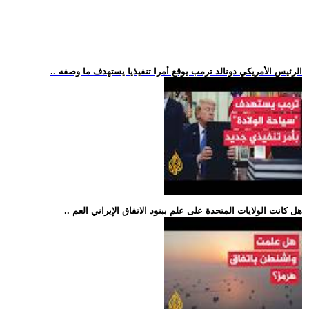
.. الرئيس الأمريكي دونالد ترمب يوقع أمرا تنفيذيا يستهدف ما وصفه
.. هل كانت الولايات المتحدة على علم ببنود الاتفاق الإيراني العم