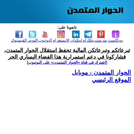
تابعونا على:
بودكاست
بنترست
تيلكرام
لينكدإن
الانستغرام
اليوتيوب
التويتر
الفيسبوك
تبرعاتكم وتبرعاتكن المالية تحفظ استقلال الحوار المتمدن،
فشاركونا في دعم استمرارية هذا الفضاء اليساري الحر
[اشترك في قناة ‫«الحوار المتمدن» على اليوتيوب]
الحوار المتمدن - موبايل
الموقع الرئيسي