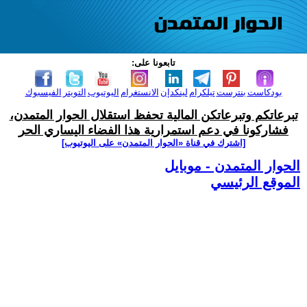
تابعونا على:
بودكاست
بنترست
تيلكرام
لينكدإن
الانستغرام
اليوتيوب
التويتر
الفيسبوك
تبرعاتكم وتبرعاتكن المالية تحفظ استقلال الحوار المتمدن،
فشاركونا في دعم استمرارية هذا الفضاء اليساري الحر
[اشترك في قناة ‫«الحوار المتمدن» على اليوتيوب]
الحوار المتمدن - موبايل
الموقع الرئيسي