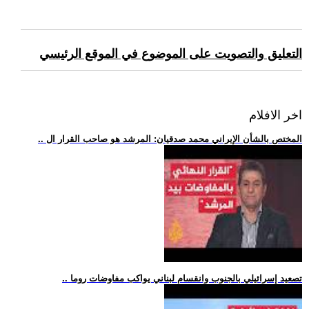
التعليق والتصويت على الموضوع في الموقع الرئيسي
اخر الافلام
.. المختص بالشأن الإيراني محمد صدقيان: المرشد هو صاحب القرار ال
.. تصعيد إسرائيلي بالجنوب وانقسام لبناني يواكب مفاوضات روما