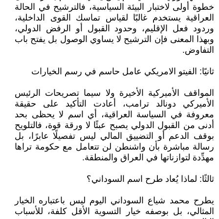
خطوة أولى لاختبار البيئة السياسية، فالترشيح في الحالة
العراقية يستخدم غالبًا لقياس تماسك القوى الداخلية،
وردود فعل الإقليم، وحدود القبول أو الرفض الدولي،
وبهذا المعنى فإن الترشيح لا يساوي الوصول بل يفتح باب
التفاوض.
ثانيًا: الفيتو الامريكي عامل حاسم في رسم الخيارات
المواقف الأميركية الأخيرة ولا سيما تصريحات الرئيس
الأميركي دونالد ترامب، أعادت التأكيد على حقيقة
معروفة في السياسة العراقية، أي اسم لا يحظى بحد
أدنى من القبول الدولي يصبح عبئًا لا ورقة قوة، فالتلويح
بوقف الدعم أو التضييق المالي ليس تفصيلًا عابرًا، بل
رسالة مباشرة بأن واشنطن لن تتعامل مع حكومة تراها
مهدِّدة لتوازناتها في العراق والمنطقة.
ثالثًا: لماذا يُعاد طرح اسم السوداني؟
يطرح محمد شياع السوداني اليوم ليس باعتباره الخيار
المثالي، بل بوصفه خيار التسوية الأقل كلفة، للأسباب