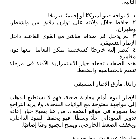
التالية:
١. لا يواجه فيتو أميركيًا أو إقليميًا صريحًا.
٢. حافظ خلال ولايته على توازن دقيق بين واشنطن
وطهران.
٣. لم يدخل في صدام مباشر مع القوى الفاعلة داخل
الإطار التنسيقي.
٤. يُنظر إليه خارجيًا كشخصية يمكن التعامل معها دون
مغامرة.
هذه الصفات تجعله خيار الاستمرارية الآمنة في مرحلة
تتسم بالحساسية والضغط.
رابعًا: مأزق الإطار التنسيقي
الإطار اليوم أمام معادلة صعبة، فهو لا يستطيع الذهاب
إلى مواجهة مفتوحة مع الولايات المتحدة، ولا يريد التراجع
بما يظهره في موقع الضعف، من هنا يصبح خيار إعادة
تدوير السوداني حلًا وسطًا، فهو يحفظ النفوذ الداخلي،
ويخفف الضغط الخارجي، ويمنح الجميع وقتًا إضافيًا.
خامسًا: عودة بشروط جديدة