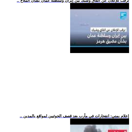
.. ترقب للإعلان عن اتفاق وشيك بين إيران وسلطنة عمان بشأن الملاح
.. إعلام يمني: انفجارات في مأرب بعد قصف الحوثيين لمواقع بالمدين