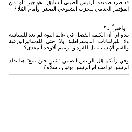
قد طرد صديقه الرئيس الصيني السابق " هو جين تاو" من
المؤتمر الختامي للحزب الشيوعي الصيني وأمام المُلا؟
* وأخيراً ...؟
يبدو لي أن الكلمة الفصل في عالم اليوم لم تعد للسياسة
ولا للبرلمانات الديمقراطية ولا حتى للدساتيرالورقية
والقيم ألإنسانية بل للقوة وللزعيم ألاوحد ألمفدى؟
وفي رأيكم هَل الرئيس الصيني "شين جين بينغ" هنا يقلد
الرئيس ترامب أم الرئيس بوتين ، سلاّم؟