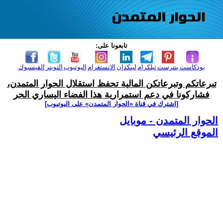
تابعونا على:
بودكاست
بنترست
تيلكرام
لينكدإن
الانستغرام
اليوتيوب
التويتر
الفيسبوك
تبرعاتكم وتبرعاتكن المالية تحفظ استقلال الحوار المتمدن،
فشاركونا في دعم استمرارية هذا الفضاء اليساري الحر
[اشترك في قناة ‫«الحوار المتمدن» على اليوتيوب]
الحوار المتمدن - موبايل
الموقع الرئيسي