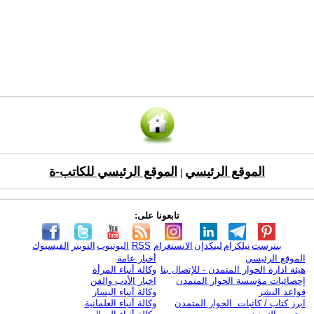
الموقع الرئيسي
الموقع الرئيسي للكاتب-ة
|
تابعونا على:
بنترست
تيلكرام
لينكدإن
الانستغرام
RSS
اليوتيوب
التويتر
الفيسبوك
الموقع الرئيسي
أخبار عامة
هيئة ادارة الحوار المتمدن - للإتصال بنا
وكالة أنباء المرأة
إحصائيات مؤسسة الحوار المتمدن
اخبار الأدب والفن
قواعد النشر
وكالة أنباء اليسار
ابرز كتاب / كاتبات الحوار المتمدن
وكالة أنباء العلمانية