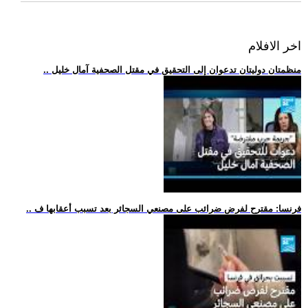
اخر الافلام
.. منظمتان دوليتان تدعوان إلى التحقيق في مقتل الصحفية آمال خليل
.. فرنسا: مقترح لفرض ضرائب على مصنعي السجائر بعد تسبب أعقابها ف