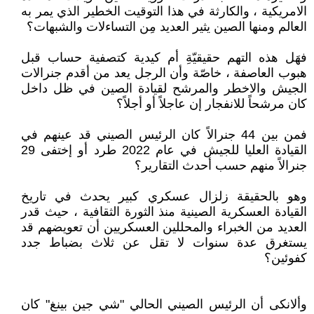
الامريكية ، والكارثة في هذا التوقيت الخطير الذي يمر به
العالم ومنها الصين يثير العديد مِن التساءلات والشبهات؟
فهَل هذه التهم حقيقيّةِ أم كيدية كتصفية حساب قبل
هبوب العاصفة ، خاصّة وأن الرجل يعد من أقدم جنرالات
الجيش والاخطر والمرشح لقيادة الصين في ظل داخل
كان مرشحاً للانفجار إن عاجلاً أو أجلاً؟
فمن بين 44 جنرالاً كان الرئيس الصيني قد عينهم في
القيادة العليا للجيش في عام 2022 طرد أو إختفى 29
جنرالاً منهم حسب أحدث التقارير؟
وهو بالحقيقة زلزال عسكري كبير يحدث في تاريخ
القيادة العسكرية الصينية منذ الثورة الثقافية ، حيث قدر
العديد من الخبراء والمحللين العسكريين أن تعويضهم قد
يستغرق عدة سنوات لا تقل عن ثلاث بضباط جدد
كفوئين؟
وألانكى أن الرئيس الصيني الحالي "شي جين بينغ" كان