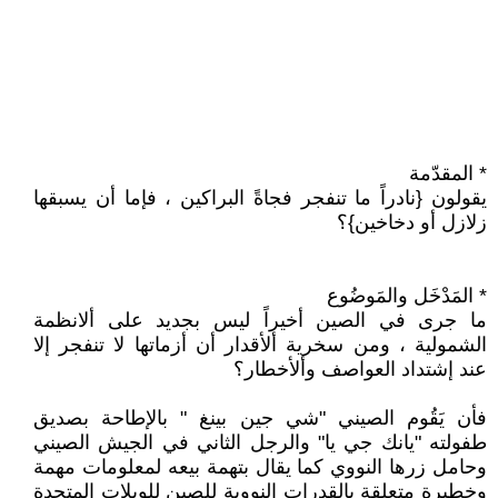
* المقدّمة
يقولون {نادراً ما تنفجر فجاةً البراكين ، فإما أن يسبقها
زلازل أو دخاخين}؟
* المَدْخَل والمَوضُوع
ما جرى في الصين أخيراً ليس بجديد على ألانظمة
الشمولية ، ومن سخرية ألأقدار أن أزماتها لا تنفجر إلا
عند إشتداد العواصف وألأخطار؟
فأن يَقُوم الصيني "شي جين بينغ " بالإطاحة بصديق
طفولته "يانك جي يا" والرجل الثاني في الجيش الصيني
وحامل زرها النووي كما يقال بتهمة بيعه لمعلومات مهمة
وخطيرة متعلقة بالقدرات النووية للصين للويلات المتحدة