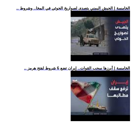
.. الخامسة | الجيش اليمني يتصدى لصواريخ الحوثي في المخا.. وشروط
.. الخامسة | أبرزها سحب القوات.. إيران تضع 6 شروط لفتح هرمز