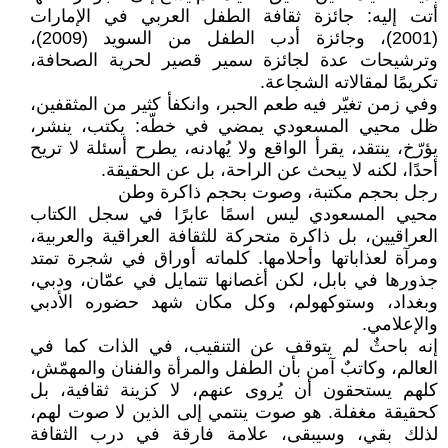
أتت إليه: جائزة ثقافة الطفل العربي في الإمارات
(2001)، وجائزة أدب الطفل من السويد (2009)،
وترشيحات عدة لجائزة سمير قصير لحرية الصحافة،
تكريمًا لمقالاته الشجاعة.
وفي زمن تغيّر فيه طعم الحبر، وانكفأ كثير من المثقفين،
ظل محيي المسعودي يمضي في خطّه: يكتب، ينشر،
يؤرّخ، ينتقد، يقرأ الواقع ولا يُهادنه، يطرح أسئلة لا تريح
أحدًا، لكنه لا يبحث عن الراحة، بل عن الحقيقة.
رجل بحجم مكتبة، وصوت بحجم ذاكرة وطن
محيي المسعودي ليس اسمًا عابرًا في سجل الكتاب
العراقيين، بل ذاكرة متحركة للثقافة العراقية والعربية،
ومرآة لعذاباتها وأحلامها. كلماته أوراق في شجرة تمتد
جذورها في بابل، لكن أغصانها تتمايل في عمّان، ودبي،
وبغداد، وستوكهولم، وكل مكان شهد حضوره الأدبي
والإعلامي.
إنه باحثٌ لم يتوقف عن التنقيب، في الذات كما في
العالم، وكاتبٌ آمن بأن الطفل والمرأة والفنان والمهمّش،
كلهم يستحقون أن يُروى عنهم، لا كزينة ثقافية، بل
كحقيقة مغفلة. هو صوت ينتمي إلى الذين لا صوت لهم،
لذلك بقي، وسيبقى، علامة فارقة في درب الثقافة