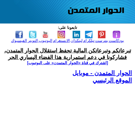
تابعونا على:
بودكاست
بنترست
تيلكرام
لينكدإن
الانستغرام
اليوتيوب
التويتر
الفيسبوك
تبرعاتكم وتبرعاتكن المالية تحفظ استقلال الحوار المتمدن،
فشاركونا في دعم استمرارية هذا الفضاء اليساري الحر
[اشترك في قناة ‫«الحوار المتمدن» على اليوتيوب]
الحوار المتمدن - موبايل
الموقع الرئيسي