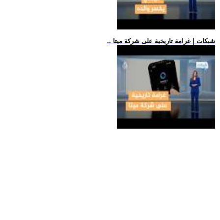
.. شبكات | غرامة تاريخية على شركة ميتا