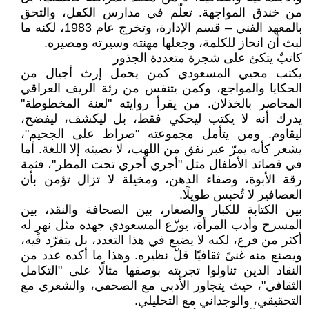
من خندق المواجهة. تعلّم في مدارس الكفل، والتحق
بالمعهد الفني – قسم الإدارة، وتخرج عام 1983، لكنه ما
لبث أن انحاز للكلمة، وجعلها مهنته وسيرته ومصيره.
كاتبٌ يتكئ على شجرة متعددة الجذور
يكتب محيي المسعودي كمن يحمل إرث أجيال من
الحكايا والمواجع، وكمن يتنفس من رئة الريف العراقي
المحاصر بالخذلان. من يقرأ روايته "لعنة المخطوطة"
يدرك أنه لا يكتب ليحكي فقط، بل ليكشف، ليفضح،
ليقاوم. ومن يتأمل مجموعته "صراط على الجحيم"،
يشعر كأنه يمرّ عبر نفق من اللهب، لا تضيئه إلا اللغة. أما
في قصائد الأطفال مثل "أجري أجري تحت المطر"، فثمة
رقة الأبوة، وصفاء الذهن، ومخيلة لا تزال تؤمن بأن
العصافير لا تُحبس طويلًا.
بين الكتابة للكبار والصغار، بين الصحافة والنقد، بين
المسرح وأدب المرأة، يوزّع المسعودي جهده مثل نهرٍ له
أكثر من فرع، لكنه لا يضيع في هذا التعدد، بل يتفرّد فيه،
ويصنع منه غنىً ثقافيًا قلّ نظيره. وهذا ما أكده عدد من
النقاد الذين تناولوا تجربته بوصفها مثالًا على "التكامل
الثقافي"، حيث يتجاور الأدبي مع الصحفي، والشعري مع
التحقيقي، والوجداني مع التحليلي.