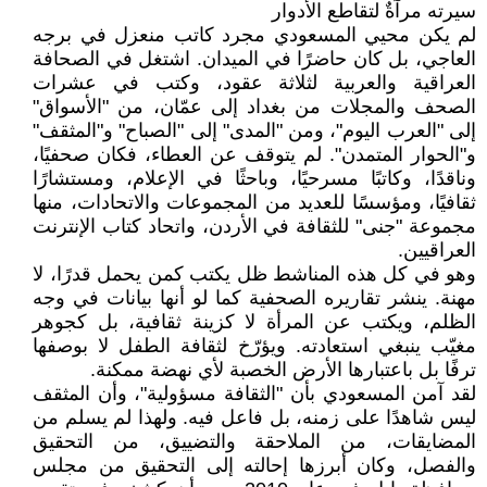
سيرته مرآةٌ لتقاطع الأدوار
لم يكن محيي المسعودي مجرد كاتب منعزل في برجه
العاجي، بل كان حاضرًا في الميدان. اشتغل في الصحافة
العراقية والعربية لثلاثة عقود، وكتب في عشرات
الصحف والمجلات من بغداد إلى عمّان، من "الأسواق"
إلى "العرب اليوم"، ومن "المدى" إلى "الصباح" و"المثقف"
و"الحوار المتمدن". لم يتوقف عن العطاء، فكان صحفيًا،
وناقدًا، وكاتبًا مسرحيًا، وباحثًا في الإعلام، ومستشارًا
ثقافيًا، ومؤسسًا للعديد من المجموعات والاتحادات، منها
مجموعة "جنى" للثقافة في الأردن، واتحاد كتاب الإنترنت
العراقيين.
وهو في كل هذه المناشط ظل يكتب كمن يحمل قدرًا، لا
مهنة. ينشر تقاريره الصحفية كما لو أنها بيانات في وجه
الظلم، ويكتب عن المرأة لا كزينة ثقافية، بل كجوهر
مغيّب ينبغي استعادته. ويؤرّخ لثقافة الطفل لا بوصفها
ترفًا بل باعتبارها الأرض الخصبة لأي نهضة ممكنة.
لقد آمن المسعودي بأن "الثقافة مسؤولية"، وأن المثقف
ليس شاهدًا على زمنه، بل فاعل فيه. ولهذا لم يسلم من
المضايقات، من الملاحقة والتضييق، من التحقيق
والفصل، وكان أبرزها إحالته إلى التحقيق من مجلس