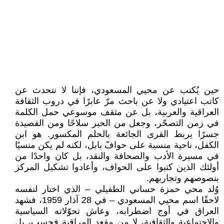
حين يُكتب عن محيي المسعودي، فإننا لا نتحدث عن
كاتب اعتيادي ولا عن باحث مرّ عابرًا في دروب الثقافة
العراقية والعربية، بل عن مثقف موسوعي حمل الكلمة
في زمن التصحّر، وجعل من الحبر سلاحًا ومن القصيدة
جسرًا يربط القرى الجائعة بالحلم المكسور. هو ابن
الكفل، ناحية منسية على حوافّ بابل، لكنه لم يكن منسيًا
في مسيرة الأدب والصحافة والنقد، بل كان واحدًا من
أولئك الذين كتبوا على الحواف، وأعادوا تشكيل المركز
بنصوصهم وتجاربهم.
وُلد محي حمزة حساني الطفيلي – الذي اختار لنفسه
لاحقًا اسم محيي المسعودي – في 28 آذار 1959، فشهد
العراق في أوج اضطرابه، وعاش تحوّلاته السياسية
والاجتماعية والثقافية، لا من مقعد المراقبة فحسب، بل