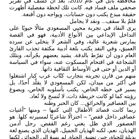
محافظة بابل في عام 2010، بعد أن كشف في تقرير
صحفي ملف فساد فيه. كانت تلك لحظة مفصلية أظهرت
حقيقة مبدع يكتب دون حسابات، ويواجه دون أقنعة.
قلمٌ بلا سقف... ونقد لا يجامل
يرى النقاد في تجربة محيي المسعودي مثالًا حيويًا على
التداخل الإبداعي بين الأنواع الأدبية، فهو في القصة
يمارس شعرية عالية، وفي الشعر لا يتخلى عن سرده
العميق، وفي النقد يكتب بلغة أدبية مكثفة تجذب القارئ
العام دون أن تفرّط بالدقة. يشيد بعضهم بجُرأته، وبتلك
الشجاعة في اقتحام المسكوت عنه، سواء في السياسة
أو الدين أو حتى في الأوساط الثقافية ذاتها.
منهم من قارن تجربته بتجارب كتّاب عرب كبار اشتغلوا
في أكثر من ميدان، لكن المسعودي لا يقلّد أحدًا، بل
يسير في خطه الخاص، يكتب بأسلوبه الخاص، ويصوغ
رؤيته كما لو كانت خريطة ذات، لا تُنسخ ولا تُعاد.
بين العصافير والحرائق... كان الحبر وطنه
ربما كانت قصائد الأطفال التي كتبها – ومنها "أغنيات
عصافير داخل قفص" – اختزالًا شاعريًا لمسيرته كلها. هو
العصفور الذي ظل يغني رغم القفص. رجل أدمن
الهذيان، نعم، لكنه الهذيان الجميل، الهذيان الذي يصنع لغة
بديلة للحياة، حين تضيق الحياة. لم يسعَ إلى الجوائز، لكنها