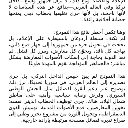
الإعلام والقضاء. ومع ذلك، لا يزال جمهور واسع—داخل
تركيا وفي العالم العربي—يدافع عن هذه السياسات لا
لأنها ناجحة، بل لأنها جرى تغليفها بخطاب ديني يمنحها
حصانة أخلاقية زائفة.
وهنا تكمن أخطر نتائج هذا النموذج:
لم تكتفِ سلطة أردوغان بالسيطرة على الإعلام، بل
نجحت في تحويل جزء من جمهورها إلى جهاز قمع ذاتي،
يهاجم كل ناقد، ويخوّن كل معارض، ويبرر كل فشل. لم
تعد الدولة بحاجة إلى إسكات الأصوات المعارضة بشكل
مباشر؛ فالجماهير المؤدلجة تقوم بالمهمة طوعًا.
هذا النموذج لم يبقَ حبيس الداخل التركي، بل جرى
تصديره إلى العالم العربي. في سوريا تحديدًا، برز ذلك
بوضوح عبر دعم أنقرة لفصائل مثل الجيش الوطني
السوري، وفرض وصاية سياسية وأمنية على مناطق
شمال البلاد. هناك، جرى توظيف الخطاب الديني نفسه:
تخوين المعارضين، قمع الأصوات المدنية، تهميش القوى
الديمقراطية، وتحويل الثورة من مشروع تحرر وطني إلى
صراع تديره فصائل مسلحة مرتبطة بإرادة خارجية.