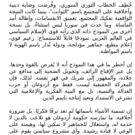
خُطِف الخطاب الثوري السوري، وفُرضت وصاية دينية
وأخلاقية على المجتمع باسم “الثوابت”، بينما كانت النتيجة
الواقعية تفكيك المجتمع، تعميق الانقسامات، وإطالة أمد
المأساة. وما حدث في سوريا ليس استثناءً، بل نسخة
أخرى من النموذج ذاته الذي رأته قوى الإسلام السياسي
في العالم العربي نموذجًا قابلاً للاستنساخ: زعيم قوي،
إعلام مطيع، جماهير مؤدلجة، ودولة تُدار باسم الهوية لا
باسم المواطنة.
إن أخطر ما في هذا النموذج أنه لا يُفرض بالقوة وحدها،
بل عبر الإقناع الزائف، وتحويل الضحية إلى مدافع عن
جلاده، والمقهور إلى شريك في قهر نفسه. لذلك، فإن
المعركة الحقيقية ليست فقط مع أردوغان أو حزب
العدالة والتنمية، بل مع البنية الفكرية والإعلامية التي
تشرعن الاستبداد وتعيد إنتاجه باسم الدين.
إن تسمية الأشياء بأسمائها لم تعد ترفًا فكريًا، بل ضرورة
أخلاقية. ما تمارسه حكومة أردوغان هو تلاعب بالدين لا
خدمة له، واستغلال للجماهير لا تمكين لها، وهيمنة على
الوعي لا قيادة رشيدة. وأي مشروع سياسي يقوم على