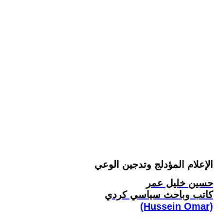
الإعلام المؤدلج وتدجين الوعي
حسين خليل عمر
كاتب وباحث سياسي كردي
(Hussein Omar)