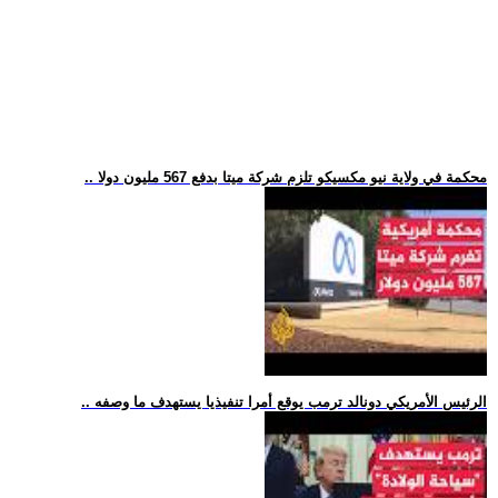
.. محكمة في ولاية نيو مكسيكو تلزم شركة ميتا بدفع 567 مليون دولا
.. الرئيس الأمريكي دونالد ترمب يوقع أمرا تنفيذيا يستهدف ما وصفه