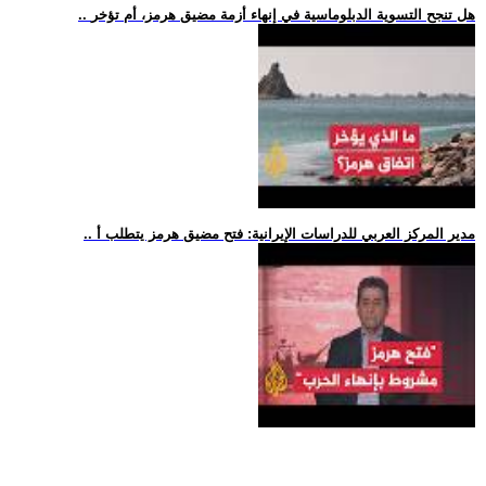
.. هل تنجح التسوية الدبلوماسية في إنهاء أزمة مضيق هرمز، أم تؤخر
.. مدير المركز العربي للدراسات الإيرانية: فتح مضيق هرمز يتطلب أ