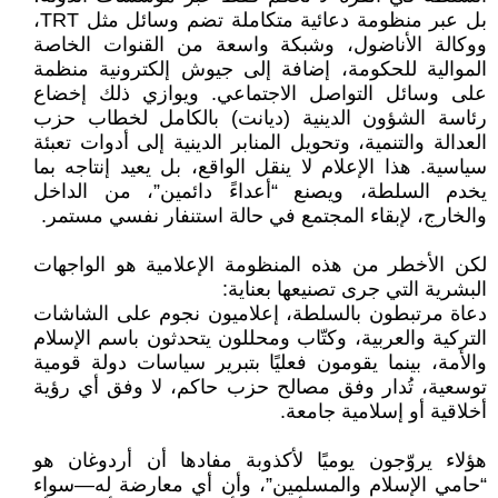
بل عبر منظومة دعائية متكاملة تضم وسائل مثل TRT،
ووكالة الأناضول، وشبكة واسعة من القنوات الخاصة
الموالية للحكومة، إضافة إلى جيوش إلكترونية منظمة
على وسائل التواصل الاجتماعي. ويوازي ذلك إخضاع
رئاسة الشؤون الدينية (ديانت) بالكامل لخطاب حزب
العدالة والتنمية، وتحويل المنابر الدينية إلى أدوات تعبئة
سياسية. هذا الإعلام لا ينقل الواقع، بل يعيد إنتاجه بما
يخدم السلطة، ويصنع “أعداءً دائمين”، من الداخل
والخارج، لإبقاء المجتمع في حالة استنفار نفسي مستمر.
لكن الأخطر من هذه المنظومة الإعلامية هو الواجهات
البشرية التي جرى تصنيعها بعناية:
دعاة مرتبطون بالسلطة، إعلاميون نجوم على الشاشات
التركية والعربية، وكتّاب ومحللون يتحدثون باسم الإسلام
والأمة، بينما يقومون فعليًا بتبرير سياسات دولة قومية
توسعية، تُدار وفق مصالح حزب حاكم، لا وفق أي رؤية
أخلاقية أو إسلامية جامعة.
هؤلاء يروّجون يوميًا لأكذوبة مفادها أن أردوغان هو
“حامي الإسلام والمسلمين”، وأن أي معارضة له—سواء