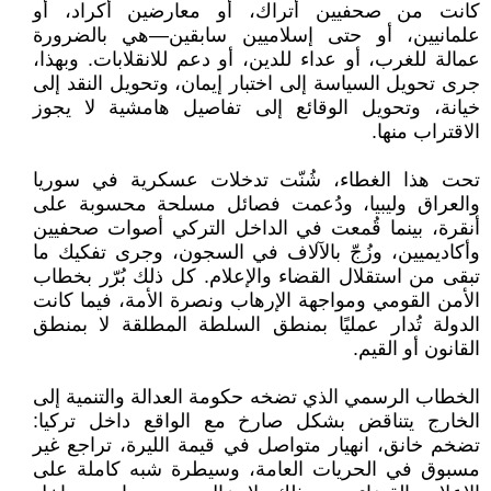
كانت من صحفيين أتراك، أو معارضين أكراد، أو
علمانيين، أو حتى إسلاميين سابقين—هي بالضرورة
عمالة للغرب، أو عداء للدين، أو دعم للانقلابات. وبهذا،
جرى تحويل السياسة إلى اختبار إيمان، وتحويل النقد إلى
خيانة، وتحويل الوقائع إلى تفاصيل هامشية لا يجوز
الاقتراب منها.
تحت هذا الغطاء، شُنّت تدخلات عسكرية في سوريا
والعراق وليبيا، ودُعمت فصائل مسلحة محسوبة على
أنقرة، بينما قُمعت في الداخل التركي أصوات صحفيين
وأكاديميين، وزُجّ بالآلاف في السجون، وجرى تفكيك ما
تبقى من استقلال القضاء والإعلام. كل ذلك بُرّر بخطاب
الأمن القومي ومواجهة الإرهاب ونصرة الأمة، فيما كانت
الدولة تُدار عمليًا بمنطق السلطة المطلقة لا بمنطق
القانون أو القيم.
الخطاب الرسمي الذي تضخه حكومة العدالة والتنمية إلى
الخارج يتناقض بشكل صارخ مع الواقع داخل تركيا:
تضخم خانق، انهيار متواصل في قيمة الليرة، تراجع غير
مسبوق في الحريات العامة، وسيطرة شبه كاملة على