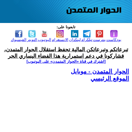
تابعونا على:
بودكاست
بنترست
تيلكرام
لينكدإن
الانستغرام
اليوتيوب
التويتر
الفيسبوك
تبرعاتكم وتبرعاتكن المالية تحفظ استقلال الحوار المتمدن،
فشاركونا في دعم استمرارية هذا الفضاء اليساري الحر
[اشترك في قناة ‫«الحوار المتمدن» على اليوتيوب]
الحوار المتمدن - موبايل
الموقع الرئيسي