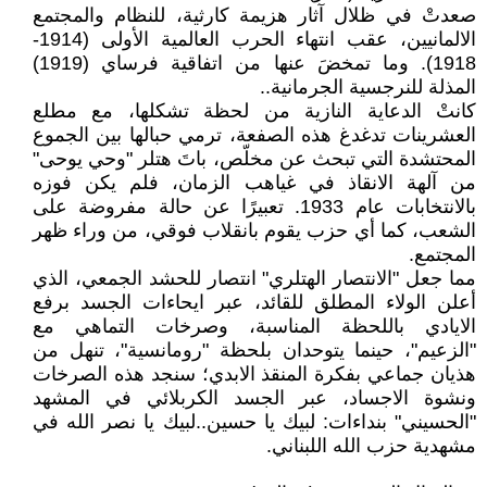
صعدتْ في ظلال آثار هزيمة كارثية، للنظام والمجتمع
الالمانيين، عقب انتهاء الحرب العالمية الأولى (1914-
1918). وما تمخضَ عنها من اتفاقية فرساي (1919)
المذلة للنرجسية الجرمانية..
كانتْ الدعاية النازية من لحظة تشكلها، مع مطلع
العشرينات تدغدغ هذه الصفعة، ترمي حبالها بين الجموع
المحتشدة التي تبحث عن مخلّص، باتَ هتلر "وحي يوحى"
من آلهة الانقاذ في غياهب الزمان، فلم يكن فوزه
بالانتخابات عام 1933. تعبيرًا عن حالة مفروضة على
الشعب، كما أي حزب يقوم بانقلاب فوقي، من وراء ظهر
المجتمع.
مما جعل "الانتصار الهتلري" انتصار للحشد الجمعي، الذي
أعلن الولاء المطلق للقائد، عبر ايحاءات الجسد برفع
الايادي باللحظة المناسبة، وصرخات التماهي مع
"الزعيم"، حينما يتوحدان بلحظة "رومانسية"، تنهل من
هذيان جماعي بفكرة المنقذ الابدي؛ سنجد هذه الصرخات
ونشوة الاجساد، عبر الجسد الكربلائي في المشهد
"الحسيني" بنداءات: لبيك يا حسين..لبيك يا نصر الله في
مشهدية حزب الله اللبناني.