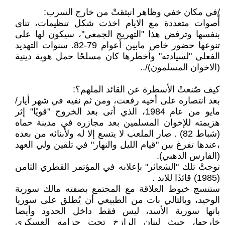
/في مكان خفي وظاهر انبثقتْ من خارج السرب:
أًصوات متعددة مع الايام اخذت شكل تنظيمات، تناى
بنفسها وترفض هذا "التهريج الجمعي"، سيكون لها على
تنوعها حضور خاص مابين أعوام 79-82. سنوات التهديد
الفعلي "لسيادته" وأخطرها كان مسلحًا حمل هوية دينية
(الاخوان المسلمون)/..
كيف صُنعتْ الأسطرة عن القائد الملهم؟:
بعد انتصاره على أخيه رفعت، ومن ثم نفيه في شهر أيار/
مايو من عام 1984، الذي أتى بعد الخروج "قويًا" إثر
هزيمته للإخوان المسلمين بعد مجازره في مدينة حماه
(شباط 82) . صار الملعب لا يتسع إلا له ولأبنائه من بعده
،عندها تفرغ بين "قيام الليل والنهار" في تلقين ولي العهد
(الفارس الذهبي).
توجتْ تلك "الشعائر" بإعلانه في المؤتمر القطري الثامن
(1985) قائدًا للابد .
ستنسج خيوط العلاقة مع المجتمع بصفته مالك سورية
الوحيد، وبالتالي بات من الطبيعي أن يُطلق على سوريا
بانها سورية الأسد، ليس فقط داخل الحدود وأيضا
خارجها، حيث لبنان الرازخ تحت حزامه العسكري