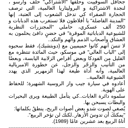
جحافل السوفييت وحلفها "الاشتراكي" حلف وارسو ،
لنجدة الاشتراكية و البروليتاريا العالمية، التي ترصف
الحجارة الصفراء كي تدخل الشعوب إلى العتبة، إنها
"المدينة الفاضلة" يا أفلاطون فلا تستغرب هذه الدبابات و
250 ألف عسكري، حاملي "المجنزرات النظرية
للشيوعية الدباباتية الموقرة" في حضنٍ دافئ يحلمون به
العشاق وأصحاب الذمم والهم والنكد..
لا تنسَ أنهم كانوا حميميين مع (دوبتشيك)، فقط سحبوه
إلى "الباب العالي" في موسكو، حيث المائدة تنتظره مع
القليل من الفودكا وبعض أقراص الزلابية اليابسة، وبعضًا
من التأنيب والزجّر والزجل، عن خطورة الامبريالية
العالمية، وأنه أداة طيعة لهذا الزمهرير الذي يهدد
الشيوعية العالمية..
أعادوه في سيارة جيب واز الروسية الشهيرة؛ للحفاظ
على الهوية.
سلموه دائرة الغابات..كي يتأمل الطبيعة ويرى البحيرات
والبطات يسبحن بها.
يُصغي لصوت شدو بعض أصوات الريح، ينطقُ بكلماتها:
"يمكنكَ أن تدوسَ الأزهار..لكنك لن تؤخر الربيع".
أتاهُ الربيع بعد عشرين عامًا (1989).
—-----------------------------------------------------------------