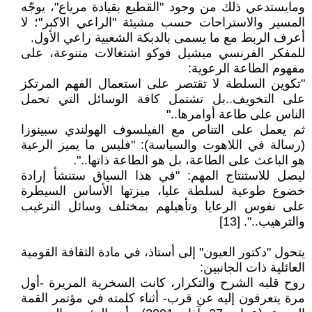
ومايستدعي ذلك من وجود "القطيع بقيادة مرياع"، يوجّه
المسير والاستراحات حسب مشيئة "الراعي الاكبر"؛ لا
أعرف الربط مع ما يسمى بالدبكة الشعبية راعي الأول.
للمفكر الفرنسي ميشيل فوكو اشتغالات متنوعة، على
مفهوم الطاعة الرعوية:
"تكوين السلطة لا تقتصر على استعمال الفهم المرتكز
على التخويف..بل تشتمل كافة الوسائل التي تحمل
الناس على طاعة أوامرها.."
ثم يعمل على التناص مع الفيلسوف الهولندي سبينوزا
(رسالة في اللاهوت والسياسة): "فليس ما يميز الرعية
هو الباعث على الطاعة، بل هو الطاعة ذاتها..".
ليصل للاستنتاج المهم: "في هذا السياق ستنشأ إرادة
خضوع طوعية لسلطة عليا، ميزتها الأساس السيطرة
على نفوس الرعايا وتأهيلهم بمختلف وسائل الترغيب
والترهيب..". [13]
يتحول "دكتور العيون" إلى أستاذ، في مادة الثقافة القومية
العائلية ذات الجانبين:
روح قلبه الشرح والتكرار، كانت السخرية المريرة -أول
مرة يتعرفون إليه عن قرب- أثناء كلمته في مؤتمر القمة