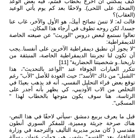
كيف يمكنني أن أخرجَ بخطاب قسَم، فيه بعض الوعد
(الضحك على اللحى). ولاحقًا بعد كم يوم يأتي الوعيد
(العقاب)؟
قالت له: لا تنسَ نصائح أبيكَ، هو الأول والآخر، غاب عنا
جسدا، لكن روحه تطوف في أرجاء هذا المكان..
تعالوا نستمع لبعض دروس "الوريث" عن صيغته الخاصة
للديمقراطية:
"لا يجوز أن نطبق ديمقراطية الآخرين على أنفسنا..يجب
أن تكون لنا تجربتنا الديمقراطية الخاصة، المنبثقة من
تاريخنا..و شخصيتنا الحضارية" [11]
تتكرر العبارات الجوفاء عند "الواعد بالتحديث"، هذا
"الشبل" من ذاك "الأسد"؛ حيث العودة للأصل "الأب" رغم
توقع بعض قراء التحليل النفسي، أنه قد يذهب بعيدًا في
التخلص من الاب الأوديبي، كي يظهر بأنه أجدر على
الرئاسة، هنا سوف يكون متوجها بالخطاب لهذا "
المسجّى".
قبل ما يعرف بربيع دمشق -سيأتي لاحقًا في هذا النص-
هناك صرخة جريئة ومميزة، للمفكر السوري أنطون
مقدسي ( كان مدير مديرية التأليف والترجمة في وزارة
الثقافة)، بعد "القسم" بشهر، هي حملت عنوان رسالة