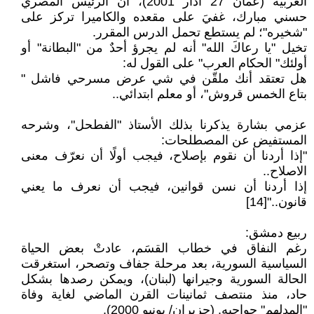
العربية (عمان 27 آذار 2001)، أن الرئيس المصري
حسني مبارك، غفيَ على مقعده والكاميرا تركز على
"شخيره"؛ لم يستطع تحمل الدرس المقرر.
تخيل "يا رعاكَ الله" أنه لم يجرؤ أحدٌ من "البطانة" أو
أولئك" الحكام العرب" على القول له:
هل تعتقد أنك ملقّن في شي عرض مسرحي فاشل "
بتاع الخمس قروش"، أو معلم ابتدائي..
عزمي بشارة يذكرنا بذلك الأستاذ "الفطحل"، وشرحه
المستفيض عن المصطلحات:
"إذا أردنا أن نقوم بإصلاح، فيجب أولًا أن نعرّف معنى
الاصلاح..
إذا أردنا أن نسن قوانين، فيجب أن نعرف ما يعني
قانون.."[14]
ربيع دمشق:
رغم النفاق في خطاب القسَم، عادتْ بعض الحياة
السياسية السورية، بعد مرحلة جفاف وتصحر، استغرقت
الحالة السورية وجيرانها (لبنان)، ويمكن رصدها بشكل
حاد، منذ منتصف ثمانينات القرن الماضي لغاية وفاة
"المدلهم" حواجبه. (حزيران/ يونيو 2000).