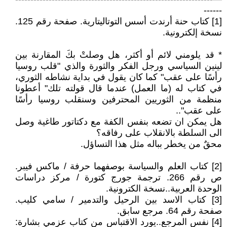
------
[1] كتاب حنة أرندت أسس التوتاليتارية. صفحة رقم 125.
نسخة إلكترونية.
* قد يلومني لائم أو أكثر، هل وصلتْ بكَ المقارنة بين
لينين السياسي ورجل الفكر والثورة والذي "قلب روسيا
رأسًا على عقب" كما كان يقول في بداية نشاطه الثوري،
في كتاب له (ما العمل) عندما قال قولته تلك" أعطونا
منظمة من الثوريين المحترفين وسنقلب روسيا رأسًا
على عقب"..
هل يمكن ان تضعه بنفس الكفة مع دكتاتور طاغية وصل
الى السلطة بالانقلاب على رفاقه؟
محقٌ من يخطر بباله مثل هذا التساؤل.
[2] كتاب العلم والسياسة بوصفهما حرفة / ماكس فيبر.
ص رقم 266. ترجمة جورج كتورة / مركز دراسات
الوحدة العربية..نسخة الكترونية.
[3] كتاب الاسد بين الرحيل والتدمير / سامي كليب.
صفحة رقم 64. مرجع سابق.
[4] نفس المرجع..يورد الاقتباس من كتاب عزمي بشارة: