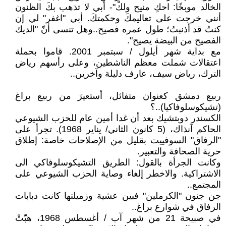
الخالد موبخًا: احكِ منيح ولكْ"- أبي لا تذهب بكَ الظنون
أنني خرجت على تعاليمكَ وحكمتكَ. أبي "اغفر" لي إن
كنتُ قد أذنبتُ؛ طول عمره فصيح..وهل تنسى أنّ "الديك
الفصيح من البيضة يصيح".
مع بداية شهر أيلول / سبتمبر 2001. قاموا بحملة
اعتقالات شملت معظم الناشطين، وعلى رأسهم رياض
الترك، رياض سيف، عارف دليلة وآخرين..
ربيع دمشق كعنوان متفائل، أستعيرَ من ربيع براغ
(تشيكوسلوفاكيا)..؟
الكسندر دوبتشيك بعد أن غدا أمين عام للحزب الشيوعي
الحاكم آنذاك، (5 كانون الثاني/ يناير 1968). تجرأ على
"الرفاق" السوفييت بقليل من الإصلاحات خاصة: إطلاق
حرية الصحافة والتعبير.
وكانت الجرأة بالقول: الطريق التشيكوسلوفاكي الى
الاشتراكية. والاخطر إلغاء وصاية الحزب الشيوعي على
المجتمع..
جن جنون "الكرملين" فبين عشية وزميلتها كانت دبابات
الرفاق في شوارع براغ..
في صبيحة 21 من شهر آب / أغسطس 1968، هبّتْ