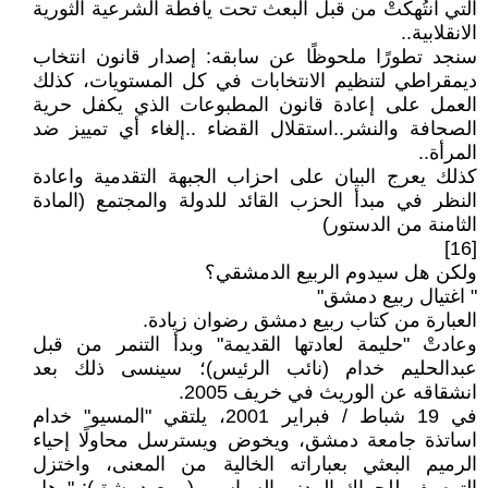
التي انتُهكتْ من قبل البعث تحت يافطة الشرعية الثورية
الانقلابية..
سنجد تطورًا ملحوظًا عن سابقه: إصدار قانون انتخاب
ديمقراطي لتنظيم الانتخابات في كل المستويات، كذلك
العمل على إعادة قانون المطبوعات الذي يكفل حرية
الصحافة والنشر..استقلال القضاء ..إلغاء أي تمييز ضد
المرأة..
كذلك يعرج البيان على احزاب الجبهة التقدمية واعادة
النظر في مبدأ الحزب القائد للدولة والمجتمع (المادة
الثامنة من الدستور)
[16]
ولكن هل سيدوم الربيع الدمشقي؟
" اغتيال ربيع دمشق"
العبارة من كتاب ربيع دمشق رضوان زيادة.
وعادتْ "حليمة لعادتها القديمة" وبدأ التنمر من قبل
عبدالحليم خدام (نائب الرئيس)؛ سينسى ذلك بعد
انشقاقه عن الوريث في خريف 2005.
في 19 شباط / فبراير 2001، يلتقي "المسيو" خدام
اساتذة جامعة دمشق، ويخوض ويسترسل محاولًا إحياء
الرميم البعثي بعباراته الخالية من المعنى، واختزل