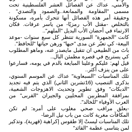
والأمني، عداك عن الفصائل العشر الفلسطينية تحت
مسمى "المقاومة والممانعة..والصمود والتصدي" .
وحقيقة أمر هذه الفصائل أنها تتحرك بأمره، مسكونة
بالتخلص -مقتل الأب رمزيًا- من ياسر عرفات. فكان
الارتماء في أحضان الأب البديل "الملهم"..
كانت "الجمهرة" السورية تنتظر كل سبع سنوات -موعد
البيعة- كي تعبّر عن مدى "حبها" ورهن حياتها "للحافظ".
باتَ من الطبيعي ان تتقبل مايصدر عنه، وماهو المطلوب
كي يستريح في قصره مطمئن البال..
قيل لهم: عليكم وعلينا المبايعة بالدم في يومه، فسارعوا
على من ينزف أكثر..
تلك المناسبات "السبعاوية" عداك عن الموسم السنوي،
بذكرى التنصيب (16تشرين الثاني) الذي يتم فيه تجديد
"الدبكات" وفق تطوير وتحديث الاهزوجات الشعبية،
بمرافقة المطربين المحليين والجيران "القربى" من
العرب الأوفياء "للخالد".
-يعلق مراقب صحي مغلوب على أمره: لم تكن
المكافآت مغرية كانت من باب نيل الرضا-
تلك المناسبات ليستْ إلا طقوس إكراهية (قهرية)، وتذكير
لمن يتناسى عظمة "القائد"