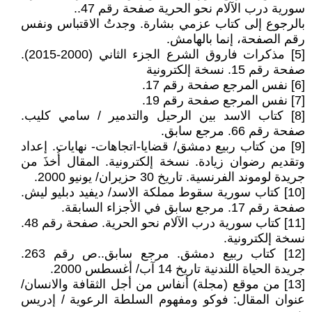
سورية درب الآلام نحو الحرية صفحة رقم 47..
بالرجوع إلى كتاب عزمي بشارة. وجدتُ الاقتباس ونفس
رقم الصفحة، إنما بالهامش.
[5] مذكرات فاروق الشرع الجزء الثاني (2000-2015).
صفحة رقم 15. نسخة إلكترونية
[6] نفس المرجع صفحة رقم 17.
[7] نفس المرجع صفحة رقم 19.
[8] كتاب الاسد بين الرحيل والتدمير / سامي كليب.
صفحة رقم 66. مرجع سابق.
[9] من كتاب ربيع دمشق/ قضايا-اتجاهات- نهايات. إعداد
وتقديم رضوان زيادة. نسخة إلكترونية. المقال أُخذَ من
جريدة لوموند الفرنسية. تاريخ 30 حزيران/ يونيو 2000.
[10] كتاب سورية سقوط مملكة الاسد/ ديفيد دبليو ليش.
صفحة رقم 17. مرجع سابق في الأجزاء السابقة.
[11] كتاب سورية درب الآلام نحو الحرية. صفحة رقم 48.
نسخة إلكترونية.
[12] كتاب ربيع دمشق. مرجع سابق..ص رقم 263.
جريدة الحياة اللندنية تاريخ 14 آب/ أغسطس 2000.
[13] من موقع (مجلة) أنفاس من أجل الثقافة والانسان/
عنوان المقال: فوكو ومفهوم السلطة الرعوية / إدريس