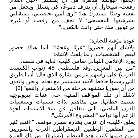
اجعلوا عيونكم ساهرة من أن يتلصص -خيي الغدّار
رفعت- سيحاول أن يذرف دموعًا، كي يتسلل ويجعل من
نفسه وصيًا. يستدركُ هنا: "أرى أمي تحتضنني، تستقبلني
بشرشفها البنفسجي: لا تخف من رفعت أو غيره.
مرعوبين منك حتى وانتَ بالكفن.."
عودة مؤقتة للجنازة:
ولاشك أنهم حضروا "عربًا وعجمًا". أنما هناك حضور
لبعض الشخصيات، ربما يلفتُ الانتباه:
يورد الإعلامي اللبناني سامي كليب؛ لغاية في نفسه..
"من بين المعزين..وفد فلسطيني 48 (نواب الكنيست
العرب) على رأسهم عزمي بشارة الذي قال: أن الطريق
التي رسمها حافظ الاسد ستستمر مع نجله، ونحن واثقون
من أن سوريا ستشهد مرحلة من الاستقرار والنمو" [3]
لاشكَ أن تلك المواقف المبنية، على عتبات ايديولوجية
تستمد خطابها، من مفاهيم بذات ستينيات وسبعينيات
القرن الماضي، التي تتغافل عن بنية الاستبداد، لجهة
الزعم أنها تواجه "المشروع الأمريكي".
يعلق -كليب- ان عزمي بشارة سيبرر موقفه: " اقتنع كثير
من المثقفين الوطنيين الديمقراطين العرب والسوريين
ومن ضمنها كاتب هذه السطور (بشارة)، في تلك الفترة