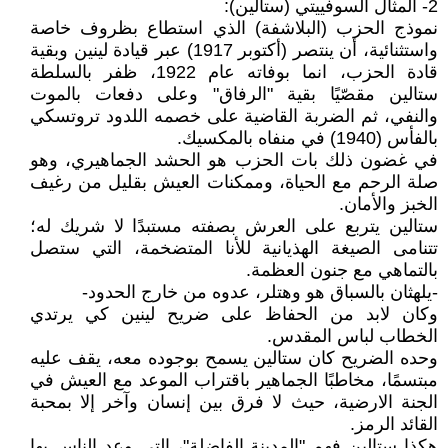
2- المثال السوفييتي (ستالين):
نموذج الحزب (البلاشفة) الذي استطاع بظروف خاصة
واستثنائية، أن ينتصر (أكتوبر 1917) عبر قيادة لينين وبقية
قادة الحزب، انما بوفاته عام 1922، ظفر بالسلطة
ستالين مقصّيًا بقية "الرفاق" وعلى دفعات بالموت
والنفي، ثم الضربة القاضية على خصمه اللدود تروتسكي
بالفأس (1940) في منفاه بالمكسيك.
في غضون ذلك بات الحزب هو الحشد الجماهيري، وهو
صلة الرحم مع الحياة، وممكنات العيش بقليل من رغيف
الخبز والأمان.
ستالين يتربع على العرش بصفته مستبدًا لا شريك له؛
تتنامى الصيغة الهذيانية للأنا المتضخمة، التي ستصل
بالتماهي مع جنون العظمة.
-يلهثان بالسباق هو وهتلر، عدوه من خارج الحدود-
وكان لابد من الحفاظ على ضريح لينين كي يرتدي
الخطاب لباس المقدس.
وحده الضريح كان ستالين يسمح بوجوده معه، يقف عليه
مبتسمًا، مخاطبًا الجماهير باقتراب الموعد مع العيش في
الجنة الارضية، حيث لا فرق بين إنسان وآخر إلا بمحبة
القائد الرمز.
هكذا ستالين فهم "المدينة الفاضلة"، التي وعد الناس بها