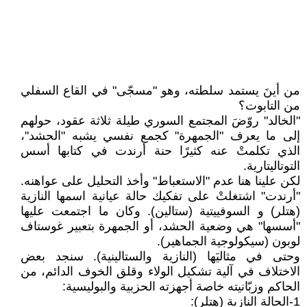
من أينَ يستمد سلطته، وهو "مسجّى" في القاع السفلي
من التابوت؟
"الخالد" روّضَ المجتمع السوري طيلة ثلاثة عقود، حولهم
إلى ما يعرف "الجمهرة" كجمع نفسي يشبه "الحشد"،
الذي تكلمتْ عنه كثيرًا حنة أرندت في كتابها أسس
التوتاليتارية.
لكن علينا هنا عدم "الاستعباط" وأخذ التحليل على عواهنه.
"أرندت" اشتغلتْ على تفكيك حالة عيانية اسمها النازية
(هتلر) و السوفييتية (ستالين). وكان ما اجتمعت عليها
"أسسها" هي وضعية الحشد، أو الجمهرة بتعبير غوستاف
لوبون (سيكولوجية الجماهير).
وحتى في مثاليَها (النازية والستالينية). سنجد بعض
الاختلاف في آلية تشكيل الولاء وقلق الخوف الدائم، من
الحاكم وزبّانيته خاصة أجهزته الحزبية والبوليسية:
1-الحالة النازية (هتلر):