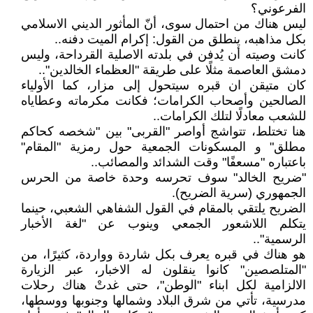
الفرعوني؟
ليس هناك من احتمال سوى، أنّ المأثور الديني الاسلامي
بكل مذاهبه، ينطلق من القول: إكرام الميت دفنه..
كانت وصيته أن يُدفن في بلدته الاصلية القرداحة، وليس
دمشق العاصمة مثلًا على طريقة "العظماء الخالدين"..
كان متيقن ان قبره سيتحول إلى مزار، كما الأولياء
الصالحين وأصحاب الكرامات؛ فكانت مكرماته وعطاياه
للشعب معادلًا لتلك الكرامات..
هنا تختلط، تتواشج أواصر "القربى" بين "شخصه كحاكم
مطلق" و المسكونات الجمعية حول رمزية "المقام"
باعتباره "مسعفًا" وقت الشدائد والمصائب..
"ضريح الخالد" سوف تحرسه وحدة خاصة من الحرس
الجمهوري (سرية الضريح).
الضريح يلتقي بالمقام في القول الشفاهي الشعبي، حينما
يتكلم اللاشعور الجمعي وينوب عن "لغة الأخبار
الرسمية"..
هو هناك في قبره يعرف بكل شاردة وواردة، كثيرًا، من
"المتلصصين" كانوا ينقلون له الاخبار، عبر الزيارة
الالزامية لكل ابناء "الوطن"، حتى غدتْ هناك رحلات
مدرسية، تأتي من شرق البلاد وشمالها وجنوبها ووسطها،