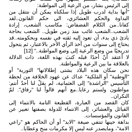
إلى الرئيس بشار، من الرعية إلى المواطنة:
"أنها بداية لدرب طويل إذا سلكناه يمكن أن ننتقل من
البداوة والحكم العشائري، الى حكم القانون..لقد
كفانا..من الكلام الفضفاض: مكاسب الشعب، إرادة
الشعب..الشعب غائب منذ زمن طويل.. الشعب بحاجة
بادئ ذي بدء، أن تعود إليه ثقته في نفسه وبحكومته..قد
يحتاج إلى سنوات من أخذ الرأي الآخر بالاعتبار، ثم يتحول
تدريجيًا من وضع الرعية إلى وضع المواطنة.." [12]
لا أعتقد أنّ أحدًا قبله كتبَ بهذه اللغة، ذات الدلالة
بالعلاقة ما بين الرعية والمواطنة.
نحن سكان هذه البلاد بشتى إطلالاتها" الثورية" أو
"الوطنية" أو المَلكية" عداك عن عهود الخلافة من لحظة
التأسيس "الراشدة" إلى العثمانية، لم يقلْ لنا أحدٌ أنتم:
مواطنون ولستم رعايا..مع أنهم قالوأ لنا "رفاق". لمّ
النكران..
كان القصد من العبارة، القطيعة التامة بالانتماء إلى
القبائل والعشائر، إلى الانتماء للدولة بصفتها تعبير عن
القانون والمؤسسات.
بداهة حينها تنتفي صيغة "الابد" أو أن الحاكم هو "راعي
الامة"، ومايصدر عنه ليس إلا مكرمات منح وعطايا..