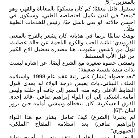
بالمعزين.."[5]
سيقول قائل معقبًا: كم كان مسكونًا بالمعاناة والقهر، وهو
"مبعد" في لندن يكمل اختصاصه الطبي، وسيكون في
احسن حالاته، لو بقي باسل حيًا، رئيس للخدمات الطبية
مثلًا..
نوهتُ سابقًا لربما في هذيانه كان يشعر بالفرح بالمعنى
الفرويدي: ثنائية الحب والكره الناجمة عن حالة عصابية،
تنهلُ من لاشعور مكبوت، هنا مصدره تفضيل الاخ الكبير
من قبل الأب المتسلط.
ونمشي خطوة صغيرة مع الشرع أيضًا، عن إشارة ليست
بذات شدة نفسية ضعيفة:
"بعد حصوله (بشار) على رتبة عقيد عام 1998، واستلامه
الملف اللبناني..باتَ يقيس درجة الولاء له بمدى قبول
الضابط الاعلى رتبة منه، السير إلى جانبه أو خلفه وليس
أمامه..اشتكى إلي أن اللواء إبراهيم صافي -قائد إحدى
الفرق العسكرية- كان يتخطاه ويمشي أمامه حين يزور
لبنان.."[6].
لم يخبرنا (الشرع) كيفَ تعامل بشار مع هذا اللواء
(إبراهيم صافي) بعد استلامه المفتاح "الملكي-
الجمهوري".
بالمعنى الرسمي أبقاه لم ينتقم منه، بل أصبح بنهاية