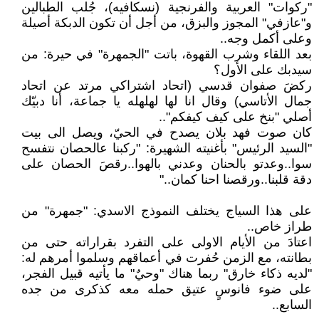
"ركوات" العربية والفرنجية (نسكافيه)، جُلب الطبالين
و"عازفي" المجوز والبزق، من أجل أن تكون الدبكة أصيلة
وعلى أكمل وجه..
بعد اللقاء وشرب القهوة، باتت "الجمهرة" في حيرة: من
سيدبك على الأول؟
ركضَ صفوان قدسي (اتحاد اشتراكي مرتد عن اتحاد
جمال الأتاسي) وقال انا لها لهلهله يا جماعة، أنا دبيّك
أصلي "بنخ على كيف كيفكم"..
كان صوت فهد بلان يصدح في الحيّ، ويصل الى بيت
"السيد الرئيس" بأغنيته الشهيرة: "ركبنا عالحصان نتفسح
سوا..وعدتو بالحنان وعدني بالهوا..رقصَ الحصان على
دقة قلبنا..ورقصنا احنا كمان.."
على هذا السياج يختلف النموذج الاسدي: "جمهرة" من
طراز خاص..
اعتادَ من الأيام الاولى على التفرد بقراراته حتى من
بطانته، مع الزمن حُفرت في أعماقهم وسلموا أمرهم له:
"لديه ذكاء خارق" ربما هناك "وحيٌ" ما يأتيه قبيل الفجر،
على ضوء فانوسٍ عتيق حمله معه كذكرى من جده
السابع..