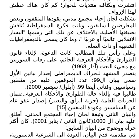
انتشرت وبكثافة منتديات للحوار؛ كم كان هناك عطش
لهذا الإرواء..
تشكلت لجان إحياء مجتمع مدني، يقودها المثقفون وبعض
المعارضين السابقين، وباتت فكرة الديمقراطية تُناقش
بصيغتها الأصلية، بالاختلاف عن تلك التي رسمها "اليسار
الانقلابي عالميًا أو عربيًا "، وما كان يسمى بالديمقراطيات
الشعبية أو ذات الصلة.
وعلى رأس تلك المطالب كانت الدعوة، لإلغاء قانون
الطوارئ والأحكام العرفية الجاثم، على رقاب السوريين
مع مجيء البعث (آذار 1963).
يتصدر المشهد للحراك الديمقراطي إصدار بيانين الأول
سمي ببيان ال99؛ عدد الموقعين عليه من مثقفين
وسياسيين وفناني أيضا 99. (أيلول/ سبتمبر 2000).
طالبوا فيه بإلغاء حالة الطوارئ والأحكام العرفية..ضمان
الحريات العامة (حرية الرأي والتعبير)..إصدار عفو عام
عن السياسيين وعودة المنفيين.[15]
والبيان الثاني وثيقة لجان إحياء المجتمع المدني. أطلق
عليه بيان ال 1000(كانون الثاني / يناير 2001). كان أكثر
جرأة ووضوح من البيان السابق:
في مقدمته قدم البيان، العودة الى الشرعية الدستورية،