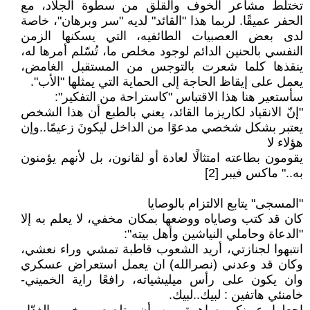
تختلط مشاعر الخوف والقلق من سطوة الجلاد، مع
الحفر عميقًا. لربما هذا "القائد" لديه "سر وبرهان"، خاصة
لدى بعض العصبيات الطائفيه، التي يسكنها الزمن
النفسي بالحنين الدائم لوجود مخلص ما، تُسّلم أمرها له،
ينقذها كلما شعرت بالتوجس من المستقبل الغامض،
يعمل على إيقاظ الحاجة إلى الحماية التي يمثلها "الأب".
سأستعير هنا هذا الاقتباس "كاستراحة من التفكير":
"إنّ الانقياد لكاريزما القائد، يعني بالطبع أن هذا الشخص
يعتبر بشكل شخصي مدعوًا من الداخل ليكونَ زعيمًا..وإن
هؤلاء لا
يقومون بطاعته امتثالًا لعادة أو لقانون، بل لأنهم يؤمنون
به.." ماكس فيبر [2]
"المسجى" يتابع الالتزام بالوصايا
كان قد كتب وصاياه ووضعها بمكان مخفي، لا يعلم به إلا
"الدعاة وحاملي النياشين وأهل بيته":
انتبهوا لجنازتي، أريد الشعوب قاطبة تمشي وراء نعشي،
وكان قد وعدني (نصرالله) ان يعمل استعراض عسكري
وان يكون على رأس ميليشياته، رافعًا راية الخميني-
خامنئي هاتفين : لبيك..لبيك.