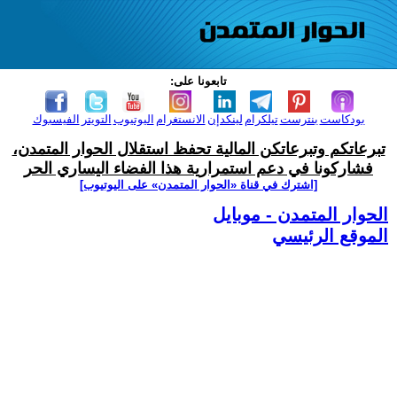
تابعونا على:
بودكاست
بنترست
تيلكرام
لينكدإن
الانستغرام
اليوتيوب
التويتر
الفيسبوك
تبرعاتكم وتبرعاتكن المالية تحفظ استقلال الحوار المتمدن،
فشاركونا في دعم استمرارية هذا الفضاء اليساري الحر
[اشترك في قناة ‫«الحوار المتمدن» على اليوتيوب]
الحوار المتمدن - موبايل
الموقع الرئيسي