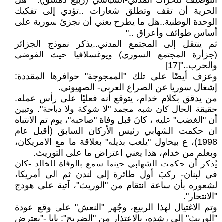
التوصيف للحراك المدني-السياسي (ربيع دمشق): " هل
الحرية أن تقف وتطلق شعارات ..تؤدي إلى تفكيك
الوحدة الوطنية..هل ما يطرح يعني أن نجزئ سورية على
أساس طوائف وأعراق .."
ثم ينتقل إلى المجتمع المدني..يذكر نموذج الجزائر
(جزأرة المجتمع السوري) ويوغسلافيا حيث الفوضى
والحرب.."[17]
وعزف أيضًا على تلك "الممجوجة" حوافرها المقددة:
إشغال سوريا عن الصراع العربي- الصهيوني.
من يدقق بكلام خدام، يتوقع أنه فعليًا على رأس عمله.
حقيقة الحال كان شبه مجمد "لا شوكة ولا دباحة". وتبين
أن "الغضب" عليه ، كانَ قبل وفاة "صاحبه"، يوم تم الانتباه
ان حكمت الشهابي رئيس الأركان السابق (أقيل عام
1998)، ع بيحاول "يلعب بذيله" بعلاقة ما مع الامريكان،
وبعلم من خدام، هذا يعني اعتراض ما على التوريث.
يُذكر أن حكمت الشهابي حينما سمع بالوفاة للخالد -كان
في لبنان- ركبَ أول طائرة إلى لندن ثم الى أمريكا،
لشعوره بأن ساعة انتقام من "الوريث"، آتية على هودج
"الانتحار".
وتم الاغتيال لهذا الربيع، وجُهز "النعش" على وقع عودة
"الوريث" إلى رشده، بالاعتذار من "الضريح": بابا -"يعترض