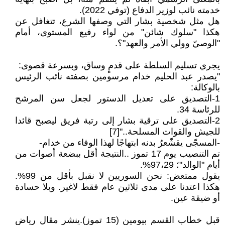
خدمته نائب لوزير الدفاع (توفي 2022).
هل مثل شخصية بشار التي وصفها الشرع، تتغافل عن
هكذا "سلوك شائن" من لواء رفيع المستوى، أمام
"الوصيّ وولي الأمر والعهد"؟.
يجري تسليم السلطة على قدمٍ وساق، وبسرعة قصوى:
"يصدر عبد الحليم خدام مرسومين بصفته نائب الرئيس
بالوكالة:
1-التصديق على تعديل الدستور لجعل سن المرشح
للرئاسة 34.
2-التصديق على ترقية بشار إلى رتبة فريق ليصبح قائدا
للجيش والقوات المسلحة.."[7]
-المسجّى يقشّعرُ بدنه ابتهاجًا لهذا الوفاء من خدام-
تم التنصيب يوم 17 تموز ..النتيجة أقل ببضعة أصوات من
أيام "الوالد"؛ 97،29%.
يقول ممتعض: نحن السوريين لا نقبل بأقل من 99%.
هكذا اعتدنا على مدى ثلاثين عام فقط لاغير. وبلا حسادة
أو ضيقة عين.
قبل خطاب القسم بيومين (15 تموز).ينشر مقال رياض