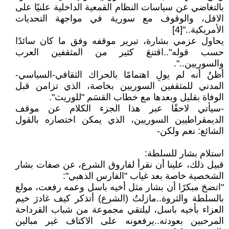
بالتغاضي عن سياسات النظام القمعية الداخلية علنيًا على
الاقل، والوقوف مع سورية في مواجهة التحديات
الأمريكية.."[4]
يحاول عزمي بشارة، تبرير موقفه وفق ما كان سائدًا
حسب قوله"..اقتنعَ كثير من المثقفين العرب
والسوريين..".
أظنُ أنه لم يولِ اهتمامًا بالحراك الثقافي-السياسي-
المدني للمثقفين السوريين بخاصة، الذي تزامن قبل
الوفاة بقليل وبعدها مع خطاب القسَم "للوريث".
-سيأتي لاحقًا عبر هذا الجزء الكلام عن موقف
الديمقراطيين السوريين، الذي يمكن اختصاره بالقول
الشائع: نعم ولكن-
استلام بشار للسلطة:
قبيل ذلك، علينا أن نقرأ لفاروق الشرع، عن صفات بشار
الشخصية خاصة بعد غياب "الفارس الذهبي":
"اتضحَ مبكرًا أن بشار مثل أخيه باسل وعمه رفعت، مولع
بالسلطة والثروة..مازلتُ (الشرع) أتذكر كيف غادرَ خيم
العزاء بأخيه باسل، ليلتقي مجموعة من شباب القرداحة
المرحبين بعودته..يرفعونه على الاكتاف غير مبالين