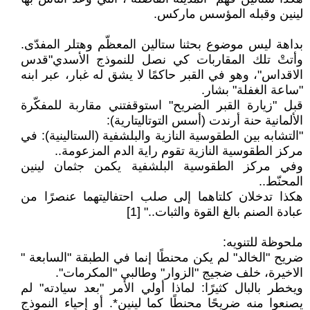
لينين وقبله المؤسس ماركس.
بداهة ليس موضوع بحثنا ستالين المعظّم وهتلر المفدّى.
وأتتْ تلك المقاربات كي نصل للنموذج الأسدي"قدس
الاقداس"، وهو في القبر حاكمًا لا يشق له غبار، عبر ابنه
"ساعة الغفلة" بشار.
قبل "زيارة القبر الضريح" استوقفتني مقاربة للمفكّرة
الألمانية حنة أرندت (أسس التوتاليتارية):
"التشابه بين الطقوسية النازية والبلشفية (الستالينية): في
مركز الطقوسية النازية تقوم راية الدم المزعومة..
وفي مركز الطقوسية البلشفية يكمن جثمان لينين
المحنّط..
هكذا تدخلان كلتاهما إلى صلب احتفاليتهما عنصرًا من
عبادة الصنم بالغ القوة والثبات.." [1]
ملحوظة للتنويه:
ضريح "الخالد" لم يكن محنطًا إنما في الطبقة "السابعة "
الاخيرة، خلف ضجيج "الزوار" وطالبي "المكرمات".
ويخطر بالبال كثيرًا: لماذا أولي الأمر "بعد سيادته" لم
يصنعوا منه ضريحًا محنطًا كما لينين*. أو إحياء النموذج