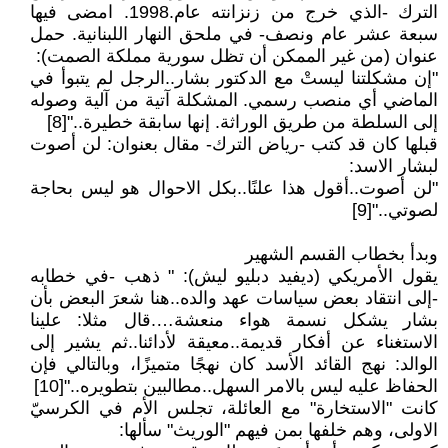
الترك -الذي خرج من زنزانته عام.1998. امضى فيها
سبعة عشر عام ونصف- في ملحق النهار اللبنانية. حمل
عنوان (من غير الممكن أن تظل سورية مملكة الصمت):
"إن مشكلتنا ليستْ مع الدكتور بشار..الرجل لم يتبوأ في
الماضي أي منصب رسمي. المشكلة آتية من آلية وصوله
إلى السلطة من طريق الوراثة. إنها سابقة خطيرة.."[8]
قبلها كان قد كتب -رياض الترك- مقال بعنوان: لن أصوت
لبشار الاسد:
"لن أصوت..أقول هذا علنًا..بكل الاحوال هو ليس بحاجة
لصوتي.."[9]
وبدأ بخطاب القسم الشهير
يقول الأمريكي (ديفيد دبليو ليش): " ذهب -في خطابه
-إلى انتقاد بعض سياسات عهد والده..هنا شعرَ البعض بأن
بشار يشكل نسمة هواء منعشة….قال مثلا: علينا
الاستغناء عن أفكار قديمة..معيقة لأدائنا..ثم يشير إلى
الوالد: نهج القائد الأسد كان نهجًا متميزًا، وبالتالي فإن
الحفاظ عليه ليس بالامر السهل..مطالبين بتطويره.."[10]
كانت "الاستخارة" مع العائلة، تجلس الأم في الكرسيّ
الاولى، وهم خلفها بمن فيهم "الوريث" سألها: