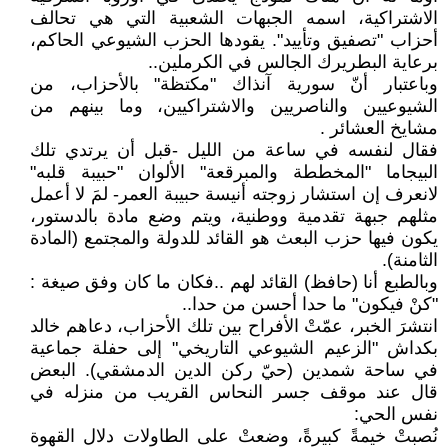
الاشتراكية، اسمه الجبهات الشعبية التي هي تحالف
أحزاب "تصفيق وتأييد". يقودها الحزب الشيوعي الحاكم،
برعاية البطريرك الجالس في الكرملين..
وباعتبار أنّ سورية آنذاك "مكتظة" بالأحزاب، من
الشيوعيين والناصريين والاشتراكيين، وما بينهم من
مشايخ العشائر .
فقال لنفسه في ساعة من الليل -قبل أن يرتدي تلك
البيجاما "المخططة والمبرقعة" الألوان "حبيبة قلبه"
لانعرف إن استشار زوجته أنيسة حبيبة العمر- لمَ لا أعمل
مثلهم جبهة تقدمية ووطنية، ويتم وضع مادة بالدستور،
يكون فيها حزب البعث هو القائد للدولة والمجتمع (المادة
الثامنة).
وبالطبع أنا (حافظ) القائد لهم ..فكان ما كان وفق صيغة :
"كنْ فيكون" ما حدا أحسن من حدا..
انتشرَ الخبر، عمّتْ الأفراح بين تلك الأحزاب، دعاهم خالد
بكداش "الزعيم الشيوعي التاريخي" إلى حفلة جماعية
في ساحة شمدين (حيّ ركن الدين الدمشقي). البعض
قال عند موقف جسر النحاس القريب من منزله في
نفس الحي:
نُصبتْ خيمةً كبيرةً، وضعتْ على الطاولات دلال القهوة