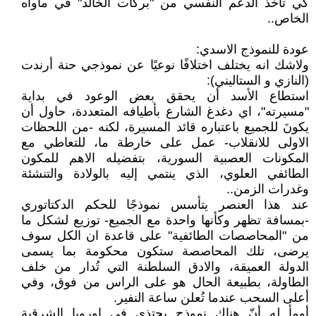
كي تأخذ الدعم النفسي من "بركات الخالد" في مأواه
الخاص..
عودة للنموذج الاسدي:
ولاشك انه يختلف اختلافًا نوعيًا عن نموذجي حنة أرندت
(النازي و الستاليني):
استطاع الأسد أن يحقق بعض الوعود في بداية
"مسيرته"، اي دغدغ الشارع بأطيافه المتعددة، حاول أن
يكونَ للجميع باعتباره قائد المسيرة، لكنه -من اللحظات
الاولى للانقلاب- عمل على خارطة ما، للتعاطي مع
المكونات العصبية السورية، بتفضيله الاهم للمكون
الطائفي العلوي، الذي ينتمي إليه بالولادة والتنشئة
وغدرات الزمن..
عند هذا العنصر يتأسس نموذجًا للحكم الدكتاتوري
-بمسافة تظهر وكأنها واحدة مع الجميع- توزيع لشكل ما
من "المحاصصات الطائفية" على قاعدة ان الكل سوف
يرضى، تلك المحاصصة ستكون محكومة بما يسمى
الدولة العميقة، والادق السلطنة التي تُدار من خلف
الطاولة، بطبيعة الحال هو على الراس من فوق، وفي
أعلى السحب عندما تُعلن ساعة النفير.
أومأ له أنّ هناك نموذج يحتذى في اوروبا الشرقية