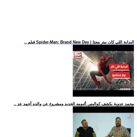
.. فيلم Spider-Man: Brand New Day | البداية اللي كان بيتر محتا
.. محمد عدوية يكشف كواليس ألبومه الجديد ومشروع عن والده أحمد عد