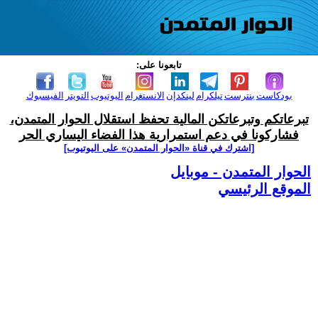
تابعونا على:
بودكاست
بنترست
تيلكرام
لينكدإن
الانستغرام
اليوتيوب
التويتر
الفيسبوك
تبرعاتكم وتبرعاتكن المالية تحفظ استقلال الحوار المتمدن،
فشاركونا في دعم استمرارية هذا الفضاء اليساري الحر
[اشترك في قناة ‫«الحوار المتمدن» على اليوتيوب]
الحوار المتمدن - موبايل
الموقع الرئيسي