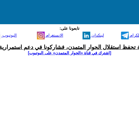
تابعونا على:
لكرام
لينكدإن
الانستغرام
اليوتيوب
ية تحفظ استقلال الحوار المتمدن، فشاركونا في دعم استمرارية 
[اشترك في قناة ‫«الحوار المتمدن» على اليوتيوب]