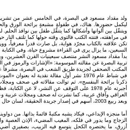
ليكمل حضورها. هناك، في طفولةٍ مشبعةٍ برائحة الورق والحب
ويتنقّل بين ألوانها وأشكالها كما يتنقّل طفل بين نوافذ الحلم. 
في مراهقته، فتنته الكتب فالتوى وقته حولها كما تلتف النار ح
تكن علاقته بالكتاب مجرّد هواية، بل صارت قدراً معرفياً، و
السبعين، ما يزال يرى في القراءة مشروع حياة، وفي الكتابة خ
تربية البصرة عن مقالته الموسومة: «الإشارات والرموز في ال
المكتب الصحفي لجريدة طريق الشعب في البصرة، مشرفاً ع
في شباط عام 1976 نشر أول مقالة نقدية له 
ذكرنا برائحة البنفسج». ثم توالت مقالاته في صحف ومجلات
العراقي وآفاق عربية، كما نشرت له صحف ومجلات عربية وعالمي
وبعد ربيع 2003، أسهم في إصدار جريدة الحقيقة، لسان حال اللجنة المحلية للحزب الشيوعي في البصرة، مواصلاً في الوقت نفسه عمله في طريق الشعب.
أما منجزه الإبداعي، فيكاد يشبه مكتبةً قائمةً بذاتها. من دواوين
الزجاج وما يدور في فلكه، المغيب المضيء، الإذن العصية وا
أزرق، ما يختصره الكحل يتوسع فيه الزبيب، بصفيري أضيء 