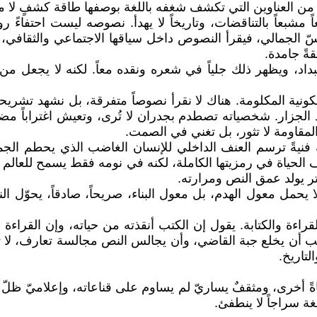
 من العناوين التي تكشف شغفه باللغة بوصفها طاقة كشفٍ لا مجر
شبعاً بالتناقضات، وتاريخاً لا يهدأ. نصوصه ليست احتفاءً رو
سّ الجمالي، فيقرأ النصوص داخل سياقها الاجتماعي والثقافي، 
قةً جامدة.
ستبداد، ويظهر ذلك جلياً في شعره ونقده معاً. لكنه لا يجعل م
كونية المكلومة. هناك لا نقرأ نصوصاً متفرقة، بل نشهد تشريح
د الجزار. شخصياته تصطدم بجدران لا تُرى، وتعيش اغتراباً م
لمقاومة لا تثور، بل تغني في الصمت.
 فنيةً ترسم العنف الداخلي للإنسان الغاضب الذي يحطم الجم
لحياة في رمزيتها الكاملة، لكنه في نومه فقط يسمح للعالم أ
تر يولد عمق النص ومرارته.
ياً لا يحمل معول الهدم، بل معول البناء، صريحاً، صادقاً، يحو
والكتابة. يقول إن الكتب أنقذته من حياته، وإن القراءة ليس
يجب أن يخلع جبة القاضي، وأن يجالس النص مجالسة تعارف، لا 
لتاريخ.
 أخرى، ومثقفٌ يساريّ لم يساوم على قناعاته، وإعلاميّ ظلّ وفي
غة سراجاً لا ينطفئ.