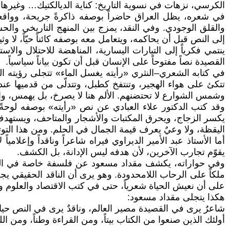
الكرسي، نزهات في نسوية التاريخ: كناية الديالكتيك… وغيرها
في شعره، يظل العراق حاضراً بوصفه ذاكرةً جريحة، وواقعاً م
والقلق الوجودي. وفي النقد، يمزج بين المنهج التاريخي والح
إلى النص قبل أن يحاكمه، ويتعامل معه بوصفه كائناً حيّاً، لا وثي
ينتمي فكرياً إلى التيارات اليسارية، المناهضة للاحتلال والا
القصيدة نصاً مفتوحاً على الإنسان قبل أن تكون بياناً سياسياً.
في كتابه الشعري–النثري «رأيته يغسل الماء» تتجلى رؤيته ال
تتكئ على هواء الهجير، وتنتفخ كطبل، وتتدلّى من قدميها عن
وشمس الشوارع لا تحتضنهم. الألم هنا لا يصرخ، بل يهمس، وا
وقد كتب الدكتور علاء العبادي عن نص «رأيته» بوصفه لوحةً
يكسر الزجاج، ويحرق المكتبات والأشجار والمتاحف، ويستهدف ا
اليقظة، ولا وعيٌ يعرف قيمة الجمال في الحلم. ومن هذا التو
أما الأستاذ عبد الأمير الديراوي فيراه شاعراً وناقداً وإعلام
يقوّم تجارب الآخرين، لأن هدفه ليس الإدانة، بل الكشف.
وفي حواراته، يكشف مقداد مسعود عن فلسفة خاصة في القراءة 
ملكاً على الرحاب اللامحدودة. وهو يرى أن الناقد الحقيقي 
على أن نعيش الحياة شعرياً، حتى في كتب الاقتصاد والعلوم وا
هكذا يتجلى مقداد مسعود:
شاعرٌ يرى في القصيدة مصير العالم، وناقدٌ يرى في النص حياةً
أولئك الذين صنعوا من الكتاب بيتاً، ومن القراءة وطناً، ومن الل