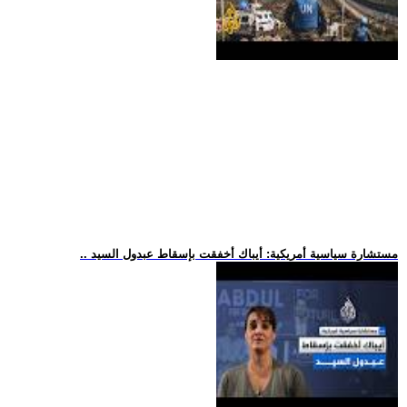
.. مستشارة سياسية أمريكية: أيباك أخفقت بإسقاط عبدول السيد