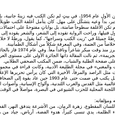
ولد مقداد مسعود في البصرة، في الخامس عشر من تشرين الأول عام 1954، في ب
ر، بدأ وعيه يتشكّل على مهل. كان يتأمل أغلفة الكتب طويلاً
لم تكن الأغلفة سطوحاً صامتة، بل بواباتٍ مفتوحةً على احتمالات ل
ول فتيلها، وراحت الرواية تقوده إلى الشعر، والشعر يقوده إلى 
ورطةً جميلةً في “زيت الكتب وسراجها”، كما يقول، ورطةً لا خ
لاصاً من العتمة، وفي المعرفة شكلاً من أشكال الطمأنينة.
بدأ مقداد مسعود النشر منت
جريمة»، ثم نالت المقالة ذاتها الجائزة الأولى على مستوى ال
لى صفحة الطلبة والشباب، ضمن المكتب الصحفي الطلابي.
بعنوان «الموت والمغني» في مجلة الطليعة الأدبية، وكانت قراءة ف
 مثل الراصد والمرفأ، الأخيرة التي كان يرأس تحريرها الإ
أجبرته عام 1978 على التوقف عن النشر، لا عن الكتابة
ة مثل القدس والعرب اللندنية، وألواح الإسبانية، وأصوات الي
ه ومؤلفاته:
للسان المقطوع، زهرة الرمان، من الأشرعة يتدفق النهر، الق
الظلمة، يدي تنسى كثيراً، هدوء الفضة، أرباض، جياد من ر