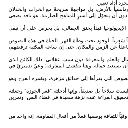
د أداة تعبير.
مانسياً بالأرض، بل مواجهةً صريحةً مع الخراب والخذلان
دون أن يتحوّل إلى أسيرٍ للمناهج الصارمة. هو ناقد يصغي
ن الإيديولوجيا قيداً يخنق الجمالي، بل يحرص على أن تبقى
اً شعرياً للوجود تحت وطأة القهر. الحياة في هذه النصوص
ضاعفاً عن الزمن والمكان، حتى إن ساعة المكتبة ترفضهم،
ال والعلم والمعرفة دون سبب عقلاني. ذلك الكائن الذي
ن يستعيد جماله. وهنا تتكشف المفارقة: وعيٌ تدميريّ في
ّل النصوص التي يقرأها إلى حدائق مزهرة، ويغمره الفرح وهو
ت سلاحاً بل صديقاً، وإنها أدخلته “قعر الجوزة” وجعلته
تحقيق. القراءة عنده نزهة سعيدة في فضاء النص، وتمرين
ّاً للثقافة بوصفها فعلاً من أفعال المقاومة. إنه واحد من