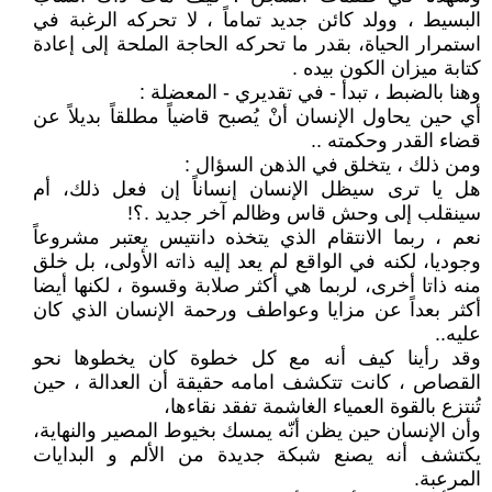
البسيط ، وولد كائن جديد تماماً ، لا تحركه الرغبة في
استمرار الحياة، بقدر ما تحركه الحاجة الملحة إلى إعادة
كتابة ميزان الكون بيده .
وهنا بالضبط ، تبدأ - في تقديري - المعضلة :
أي حين يحاول الإنسان أنْ يُصبح قاضياً مطلقاً بديلاً عن
قضاء القدر وحكمته ..
ومن ذلك ، يتخلق في الذهن السؤال :
هل يا ترى سيظل الإنسان إنساناً إن فعل ذلك، أم
سينقلب إلى وحش قاس وظالم آخر جديد .؟!
نعم ، ربما الانتقام الذي يتخذه دانتيس يعتبر مشروعاً
وجوديا، لكنه في الواقع لم يعد إليه ذاته الأولى، بل خلق
منه ذاتا أخرى، لربما هي أكثر صلابة وقسوة ، لكنها أيضا
أكثر بعداً عن مزايا وعواطف ورحمة الإنسان الذي كان
عليه..
وقد رأينا كيف أنه مع كل خطوة كان يخطوها نحو
القصاص ، كانت تتكشف امامه حقيقة أن العدالة ، حين
تُنتزع بالقوة العمياء الغاشمة تفقد نقاءها،
وأن الإنسان حين يظن أنّه يمسك بخيوط المصير والنهاية،
يكتشف أنه يصنع شبكة جديدة من الألم و البدايات
المرعبة.