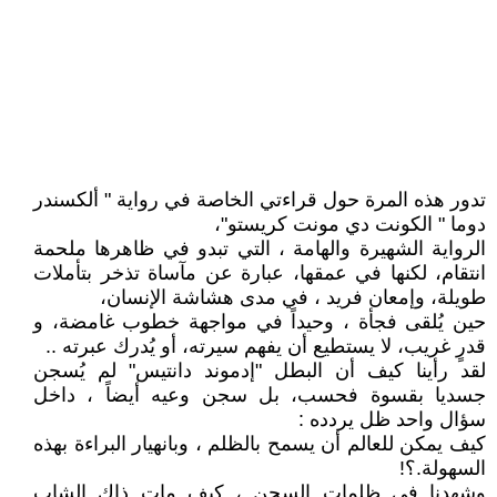
تدور هذه المرة حول قراءتي الخاصة في رواية " ألكسندر
دوما " الكونت دي مونت كريستو"،
الرواية الشهيرة والهامة ، التي تبدو في ظاهرها ملحمة
انتقام، لكنها في عمقها، عبارة عن مآساة تذخر بتأملات
طويلة، وإمعان فريد ، في مدى هشاشة الإنسان،
حين يُلقى فجأة ، وحيداً في مواجهة خطوب غامضة، و
قدرٍ غريب، لا يستطيع أن يفهم سيرته، أو يُدرك عبرته ..
لقد رأينا كيف أن البطل "إدموند دانتيس" لم يُسجن
جسديا بقسوة فحسب، بل سجن وعيه أيضاً ، داخل
سؤال واحد ظل يردده :
كيف يمكن للعالم أن يسمح بالظلم ، وبانهيار البراءة بهذه
السهولة.؟!
وشهدنا في ظلمات السجن ، كيف مات ذاك الشاب