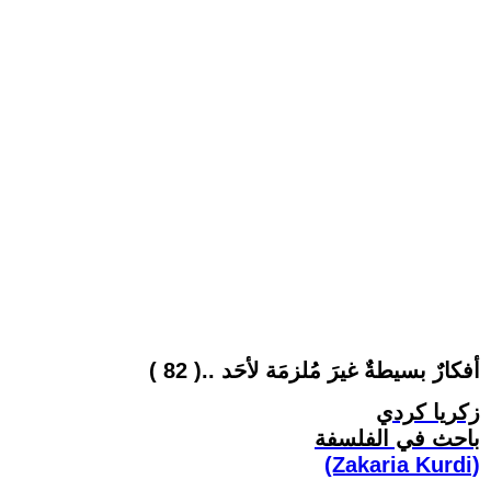
أفكارٌ بسيطةٌ غيرَ مُلزمَة لأحَد ..( 82 )
زكريا كردي
باحث في الفلسفة
(Zakaria Kurdi)