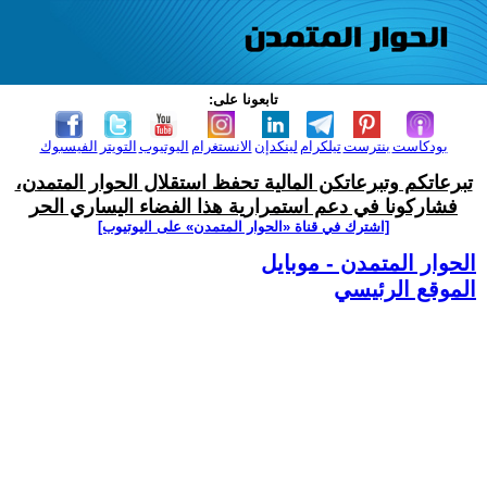
تابعونا على:
بودكاست
بنترست
تيلكرام
لينكدإن
الانستغرام
اليوتيوب
التويتر
الفيسبوك
تبرعاتكم وتبرعاتكن المالية تحفظ استقلال الحوار المتمدن،
فشاركونا في دعم استمرارية هذا الفضاء اليساري الحر
[اشترك في قناة ‫«الحوار المتمدن» على اليوتيوب]
الحوار المتمدن - موبايل
الموقع الرئيسي