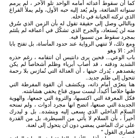
كما أن سقوط أعدائه أمامه الواحد تلو الآخر ، لم يرمم
سنواته الضائعة، ولم يُعد إليه حبه الأول، ولم يملأ الفراغ
الذي تركته الخيانة في داخله.
وبالتالي وصل إلى حقيقة تقول له بأن الزمن الذي سُرق
منه لن يُستعاد، والجرح الذي تشكّل في أعماقه لم يلتئم
بمجرد سقوط من تسببوا فيه.
ومع ذلك، لا تنتهي الرواية عند حدود المأساة، بل تفتح بابا
آخر : الا وهو
باب الوعي... فحين يرى دانتيس أن انتقامه ، رغم حذره
الشديد ودقته ، قد أصاب أبرياء وظلم أشخاصاً لم يكن
يقصدهم ، يُدرك حينها ، أن العدالة التي تُمارَس بلا رحمة
تتحول إلى ظلم جديد..
هنا يتعرّى أمام ذاته، ويكتشف أن القوة المفرطة التي
ظنها خلاصاً أكيداً، ليست سوى قناع يخفي هشاشته.
فكل المعرفة التي اكتسبها، والثروة التي جمعها، والهوية
الجديدة التي صنعها، اتضح انها مجرد أدوات ، ولم تمنحه
السلام الداخلي الذي يسعى إليه وينشده.. بل و ليدرك
أخيراً ، بأن السلام لا يأتي من السيطرة، بل من القدرة
على ترك الماضي يمضي دون أن يتحول إلى لعنة.
قصارى القول "