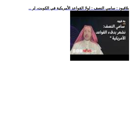
.. بلاقيود : سامي النصف : لولا القواعد الأمريكية في الكويت، لر