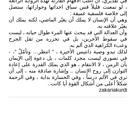
في تقديري، ان أغلب الأفهام القارئة لهذه الرواية الرائعة
، لو تمعنت قليلاً قس سياق احداثها وحواراتها، ستصل
إلى خلاصة فلسفية عميقة :
وهي أن الإنسان لا يملك أن يغيّر الماضي، لكنه يملك أن
يغيّر علاقته به.
وأن العدالة التي قد يبحث عنها المرء طوال حياته ، ليست
في سقوط الآخرين، بل في تحرره من ثقل الجرح
وعبء الكراهية الذي ألم به.
لذلك تبدو وصية دانتيس الأخيرة ، " انتظر… وتأمّلْ "، -
في تصوري ليست مجرد كلمات ، بل دعوة إلى الإيمان
بأن الزمن ، لا الانتقام ، هو الذي يملك القدرة على إعادة
التوازن إلى روح الانسان .. وإشارة صادقة منه ، إلى أن
نرى في الألم درساً ، وفي الخسارة بداية ، وفي الرحمة
شكلاً أعلى من أشكال القوة أيا كانت..
zakariakurdi