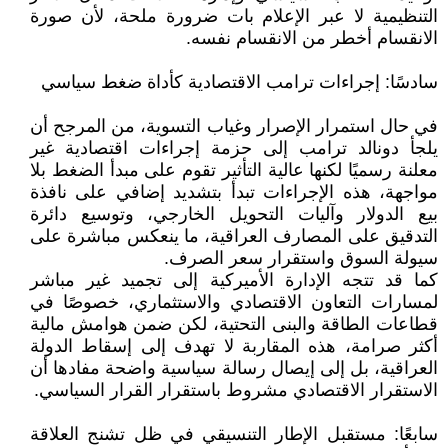
التنظيمية لا عبر الإعلام بات ضرورة ملحة، لأن صورة
الانقسام أخطر من الانقسام نفسه.
سادسًا: إجراءات ترامب الاقتصادية كأداة ضغط سياسي
في حال استمرار الإصرار وغياب التسوية، من المرجح أن
يلجأ دونالد ترامب إلى حزمة إجراءات اقتصادية غير
معلنة رسميًا لكنها عالية التأثير تقوم على مبدأ الضغط بلا
مواجهة، هذه الإجراءات تبدأ بتشديد إضافي على نافذة
بيع الدولار وآليات التحويل الخارجي، وتوسيع دائرة
التدقيق على المصارف العراقية، ما ينعكس مباشرة على
سيولة السوق واستقرار سعر الصرف.
كما قد تتجه الإدارة الأميركية إلى تجميد غير مباشر
لمسارات التعاون الاقتصادي والاستثماري، خصوصًا في
قطاعات الطاقة والبنى التحتية، لكن ضمن هوامش مالية
أكثر صرامة، هذه المقاربة لا تهدف إلى إسقاط الدولة
العراقية، بل إلى إيصال رسالة سياسية واضحة مفادها أن
الاستقرار الاقتصادي مشروط باستقرار القرار السياسي.
سابعًا: مستقبل الإطار التنسيقي في ظل تشنج العلاقة