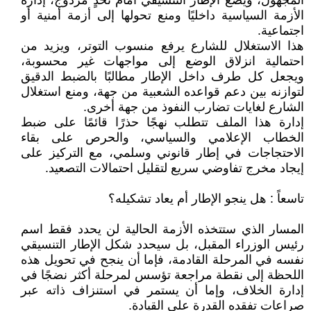
المجهول، ويضع الإطار التنسيقي أمام تحدٍ مزدوج، إدارة
الأزمة السياسية داخليًا ومنع تحولها إلى أزمة أمنية أو
اجتماعية.
هذا الاستغلال للشارع يرفع منسوب التوتر، ويزيد من
احتمالية انزلاق الوضع إلى مواجهات غير محسوبة،
ويجعل كل طرف داخل الإطار مطالبًا بالضبط الدقيق
لتوازنه بين دعم قواعده الشعبية من جهة، ومنع استغلال
الشارع لغايات تضارب النفوذ من جهة أخرى.
إدارة هذا الملف تتطلب نهجًا حذرًا قائمًا على ضبط
الخطاب الإعلامي والسياسي، والحرص على بقاء
الاحتجاجات في إطار قانوني وسلمي، مع التركيز على
إيجاد مخرج تفاوضي سريع لتقليل احتمالات التصعيد.
تاسعاً : هل ينجو الإطار أم يعاد تشكيله؟
المسار الذي ستتخذه الأزمة الحالية لن يحدد فقط اسم
رئيس الوزراء المقبل، بل سيحدد شكل الإطار التنسيقي
نفسه في المرحلة القادمة، فإما أن ينجح في تحويل هذه
اللحظة إلى نقطة مراجعة تؤسس لمرحلة أكثر نضجًا في
إدارة الخلاف، وإما أن يستمر في استنزاف ذاته عبر
صراعات تفقده القدرة على القيادة.