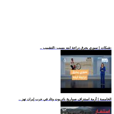
.. شبكات | سوري يحرق دراجة ابنه بسبب -التشبيب-
.. الخامسة | أزمة استنزاف صواريخ باتريوت وثاد في حرب إيران تهز