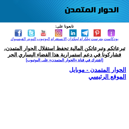
تابعونا على:
بودكاست
بنترست
تيلكرام
لينكدإن
الانستغرام
اليوتيوب
التويتر
الفيسبوك
تبرعاتكم وتبرعاتكن المالية تحفظ استقلال الحوار المتمدن،
فشاركونا في دعم استمرارية هذا الفضاء اليساري الحر
[اشترك في قناة ‫«الحوار المتمدن» على اليوتيوب]
الحوار المتمدن - موبايل
الموقع الرئيسي