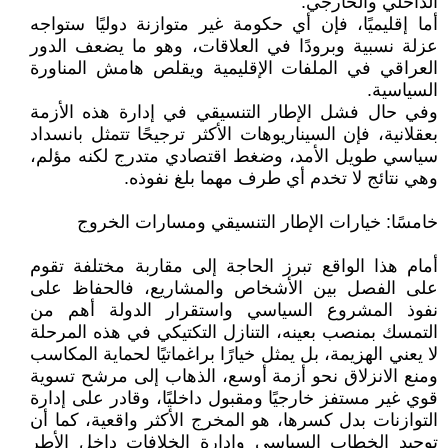
الداخلي والخارجي.
أما إقليميًا، فإن أي حكومة غير متوازنة دوليًا ستواجه
عزلة نسبية وبرودًا في العلاقات، وهو ما يضعف الدور
العراقي في الملفات الإقليمية ويقلص هامش المناورة
السياسية.
وفي حال فشل الإطار التنسيقي في إدارة هذه الأزمة
بعقلانية، فإن السيناريوهات الأكثر ترجيحًا تتمثل بانسداد
سياسي طويل الأمد، وضغط اقتصادي متدرج لكنه مؤلم،
وهي نتائج لا تخدم أي طرف مهما بلغ نفوذه.
خامسًا: خيارات الإطار التنسيقي ومسارات الخروج
أمام هذا الواقع تبرز الحاجة إلى مقاربة مختلفة تقوم
على الفصل بين الأشخاص والمشاريع، فالحفاظ على
نفوذ المشروع السياسي واستقرار الدولة أهم من
التمسك بمنصب بعينه، التنازل التكتيكي في هذه المرحلة
لا يعني الهزيمة، بل يمثل خيارًا براغماتيًا لحماية المكاسب
ومنع الانزلاق نحو أزمة أوسع، الذهاب إلى مرشح تسوية
قوي غير مستفز خارجيًا ومقبول داخليًا، وقادر على إدارة
التوازنات بدل كسرها، هو المخرج الأكثر واقعية، كما أن
توحيد الخطاب السياسي وإدارة الخلافات داخل الأطر