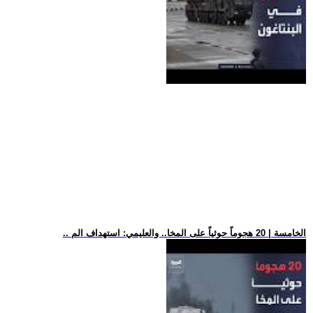
.. الخامسة | 20 هجوماً حوثياً على المخا.. والعليمي: استهداف الم