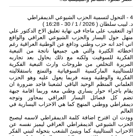
4 - التحول لتسمية الحزب الشيوعي الديمقراطي
د. لبيب سلطان ( 2026 / 1 / 30 - 16:28 )
اود التعقيب على ماجاء في نهاية تعليق الاخ الدكتور علي
منهل حول اليسار والحزب الشيوعي العراقي والواقع
اني اجد انه حزب وطني ودافع عن الوطنية العراقية رغم
اخطائه الكثيرة والتي هي جميعها ناتجة من التبعية
الفكرية للسوفيت ولكنه مع ذلك يحاول بعد تجاربه
المريرة التخلص من طروحات وارث التبعية الفكرية
للستالينية الماركسية السوفياتية والتمتع باستقلاليته
الفكرية والوطنية ومنه فربما يعول عليه وهو الحزب
العلماني المنظم الوحيد الباقي لشعبنا فاجد ضرورة ان
يقام باجراء حوار يساري وطني معه وربما اقامة جبهة
تضم كل فصائل اليسار العراقي بمحاور وتوجه
ديمقراطي ووطني المنهج كما هي الاحزاب اليسارية في
العالم
وودت ان اقترح اضافة كلمة الديمقراطي لاسمه ليصبح
الحزب الشيوعي الديمقراطي العراقي ليميز نفسه عن
الاحزاب الستالينية كما وينبئ الشعب بتحوله لتبني الفكر