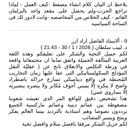
يلاحظ ان البيان كلام انشاء مصفط -كيف العمل - لماذا
تراجع الحزب-ولم يحصل على مقعد واحد بالبرلمان
القائم - كيف الخلاص من المحاصصه -وانت لادور لك فى
الساحة السياسيه
9 - ألاستاذ الفاضل ازاد ازر
د. لبيب سلطان ( 2026 / 1 / 30 - 21:43 )
لكم جميل التحية والشكر على تعليقكم وهذه اللغة
العربية المتألقة الجميلة واتفق تماما ان مجتمعاتنا واقعة
في ورطة التكلس والانغلاق ناتج عن ( عقليّة النقل
المؤدلج السكولستاتيكي التى عفا عليها زمان التجاريب
المُحبطة في واقع ديناميكي تسارع حراكه باضطراد
واضح لا ينكره إلّا يميني أجوف مُكابر ولا يبصره ببصيرتِه
إلّا يساروي عمي)
هذا تشخيص دقيق للواقع المر الذي تعيشه شعوبنا
مضغوطة بين عمائم دينية وعمائم ماركسية الجميع
يرددون نصوصا وهم استاذية بالترديد بينما العالم يفكر
وينتج ويسير المصائب
لكم جزيل الشكر مرفقا بافضل سلام وافضل تحية