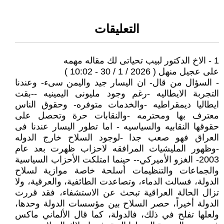
التعليقات
1 - الاخ الدكتور لبيب تحياتى لك مقاله مهمه
على عجيل منهل ( 2026 / 1 / 30 - 10:02 )
- السؤال من قال- ان اليسار جيد واليمن سىء- وعندنا
التجربة الايطاليه -رغم وجود مليونى اليمينيه --بقت
ايطاليا ديمقراطيه -والخدمات متوفره- وحقوق الناس
معترف بها ومحترمه -والنقابات حرة وتحصل على
حقوقها النقابيه والسياسيه - اما تطور اليسار عندنا فى
العراق فهو صعب جدا -لوجود السلاح خارج الدوله
-وظهور المليشيات المرافقه لاحزاب ظهرت بعد عام
2003- الغزو الأميركي-- حينما امتلكت الأحزاب السياسية
والجماعات والتنظيمات أسلحة خاصة موازية لسلاح
الدولة، فسالت الدماء، وتصاعدت الطائفية، والعرقية، ولا
تزال الحالة العراقية تبحث عن الاستشفاء، فقد قررت
الدولة أخيراً، حصر السلاح بين مؤسسات الدولة وحدها،
ولعلها تفلح في ذلك، فالدولة، كما قال الألماني ماكس