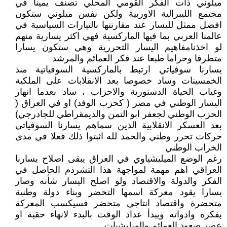
ميلوني ذات الفكر القومي المحلي تصنف يمينا في
مجتمع الليبرالية الاوربية ولكن نفس ميلوني ستكون
افضل ممثل لليسار عند مقارنتها بالتيارات السياسية في
عالمنا العربي بما فيها الماركسية فهي اكثر يسارية منهم
لو اخذنامفاهيم اليسار التحررية وهي ستكون يسارا
متطرفا وحراما طبعا عند فكر العمائم والمرشد
يسارنا سوفياتي ارتبط بالماركسية السوفياتية منذ
الخمسينات وساد خصوصا بعد الانقلابات على الملكية
وغياب الحياة الدستورية والاحزاب ، ساد بعدما انهار
اليسار الوطني في مصر ( كحزب الوفد) او في العراق (
الحزب الوطني لجعفر ابو التمن والديمقراطي للجادرجي)
بعد العسكر الانقلابية الذين سماهم يسارنا السوفياتي
حركات تحرر وطني والحمد لله اثبتوا ذلك فعلا في مدى
الخراب الوطني
رغم الوضع الميليشياوي في العراق يبقى اصلاح يسارنا
العراقي اهم مهمة لمواجهة هذا التشرذم الحاصل في
الفكر والدولة والاقتصاد ولو اصلح اليسار شأنه وصار
يسارا يقود معركة اسمها التحضر وبناء دولة وطنية
متحضرة واقتصاد انتاجي متحضر فسيكسب المعركة
بفكره وادواته ويبدأ عداد الوقت بالبدء لانهاء حقبة او
عصر صعود العمائم والميليشيات..