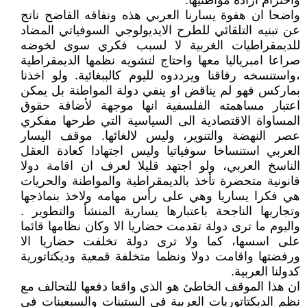
واحترام ارادة مواطنيها.
واضحا ان هفوة يسارنا العربي هذه ونفاقه الفاضح ناتج
عن تبنيه التلقائي للطرح الايديولوجي السوفياتي المضاد
للديمقراطيات الغربية لا لسبب فكري سوى لخوضه
صراعا امبرياليا معها واحتاج لتشويه نظمها الديمقراطية
،واستنسخه رفاقنا ويرددوه لليوم كالببغائية. ولو اخذنا
بماركس فهو لم يناقض او ينفي دولة المواطنة بل يمكن
اعتبار مساهمته الفلسفية انها موجهة لأضافة حقوق
المساواة الاقتصادية الى السياسية التي طرحها مفكري
عصر النهضة والتنوير، وليس لالغائها. موقف اليسار
العربي استنساخا سوفياتيا وليس اجتهادا كعادة العقل
الناسخ العربي، ولو اجتهد قليلا لعرف ان اقامة دولا
قانونية متحضرة تأخذ بالديمقراطية والمواطنة والحريات
هي فكرا يساريا وهي على رأس مهامه ولاخذ بنماذجها
وتجاربها الناجحة باعتبارها يسارية المنشأ والتطوير .
واليوم ما ترى دولة تقدمت حضاريا الا وكان نظامها قائما
على اسسها، كما ولا ترى دولة تخلفت حضاريا الا
ورفضتها واقامت دولا ونظما متخلفة قمعية وديكتاتورية
كدولنا العربية.
ان هذا الموقف الخاطئ هو الذي واقعا دفعها للتحالف مع
نظم الديكتاتوريات العربية في الستينات والسبعينات في