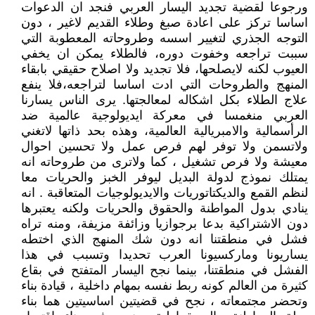
ورجوعا لقضية تجديد اليسار العربي فنجد ان الدعوات
اساسا تركز على اعادة صبغ وطلاء القديم لاغير ، دون
التوجه الجذري لتغيير اسسه وطروحاته المعطوبة التي
سببت تراجعه وخفوت دوره، فالطلاء يمكن ان يخفي
العيوب لكنه لايصلحها، فلا تجديد ولا اصلاح حقيقي بابقاء
المنهج والطروحات التي ادت اساسا لتراجعه،فلا ينفع
علاج الطلاء بكل اشكاله لمعالجتها. يرى الناس يسارنا
العربي منغمسا في معركة ايديولوجية عالمية ضد
الرأسمالية والامبريالية العالمية، وهذه بحد ذاتها لاتغني
ولاتسمن ولا توفر لهم فرص عمل ولا تحسين احوال
معيشة ولا فرص تشغيل ، كما ولاترى من طروحاته انه
يمتلك نموذج لدولة البديل ليوفر الخبز والحريات معا
لنظم القمع والديكتاتوريات والايديولوجيات المتعاقبة . انه
ينادي بدول المواطنة والحقوق والحريات ولكنه يعتبرها
دون الاشتراكية بدعا برجوازيا وزائفة مزيفة، ومنه تراه
فشل في منطقتنا انه دون شك المنهج الذي اختطه
يساريونا وماركسيونا العرب تحديدا وتسبب في هذا
الفشل في منطقتنا، بينما نجح اليسار المتفتح في بقاع
كثيرة من العالم كونه ربط نفسه بمهام داخلية ، قيادة بناء
وتحضر مجتمعاته ، نجح في قضيتين اساسيتين هما بناء