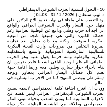
10 - التحول لتسمية الحزب الشيوعي الديمقراطي
د. لبيب سلطان ( 2026 / 1 / 31 - 04:03 )
اود التعقيب على ماجاء في نهاية تعليق الاخ الدكتور علي
منهل حول اليسار والحزب الشيوعي العراقي والواقع
اني اجد انه حزب وطني ودافع عن الوطنية العراقية رغم
اخطائه الكثيرة والتي هي جميعها ناتجة من التبعية
الفكرية للسوفيت ولكنه مع ذلك يحاول بعد تجاربه
المريرة التخلص من طروحات وارث التبعية الفكرية
للستالينية الماركسية السوفياتية والتمتع باستقلاليته
الفكرية والوطنية ومنه فربما يعول عليه وهو الحزب
العلماني المنظم الوحيد الباقي لشعبنا فاجد ضرورة ان
يقام باجراء حوار يساري وطني معه وربما اقامة جبهة
تضم كل فصائل اليسار العراقي بمحاور وتوجه
ديمقراطي ووطني المنهج كما هي الاحزاب اليسارية في
العالم
وودت ان اقترح اضافة كلمة الديمقراطي لاسمه ليصبح
الحزب الشيوعي الديمقراطي العراقي ليميز نفسه عن
الاحزاب الستالينية كما وينبئ الشعب بتحوله لتبني الفكر
الديمقراطي وطلاقه مع البلشفية المناوئة لفكر دولة