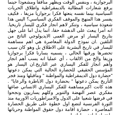
البرجوازية ، وبنفس الوقت ويظهر منافقا ومشعوذا حينما
يرفع شعارات المطالبة بالديمقراطية واطلاق الحريات
السياسية بينما نفسه ينعتها فكرا برجوازيا مزيفا ، فكيف
يفسر هذا المنهج والموقف الفكري السياسي؟ اليس هذا
شعوذة سياسية ، وتنكر لاهم انجاز فكري لليسار تاريخيا.
انه امرا يبعث على الدهشة حقا، انما يدل اما على جهل
بتاريخ اليسار او مرض العمى الايديولوجي الناتج من
التلقين .ان نموذج الدولة المعاصرة هي اهم مساهمة
لليسار في تاريخ البشرية على الاطلاق بل وهو كان سبب
تحضرها ورقيها الحالي ، يسميه يسارنا فكرا برجوازيا
وزيفا والخ من الالقاب ، أي عمليا انه يسب أهم انجاز
وأهم انجاز للفكر اليساري عبر التاريخ.ان اليسار هو
المؤسس الحقيقي للحضارة الحالية التي يمكن دعوتها
"حضارة دول الديمقراطية والمواطنة " وماقبلها ومنذ فجر
التأريخ يمكن دعوتها " بحضارة دول الاباطرة والرعايا" .
هذه كانت اكبرمساهمة للفكر اليساري الانساني صاغها
مفكري عصر النهضة والتنوير وكلهم يساريون ونجحوا
في فرضها شعبيا على الدول والامبراطوريات الاوربية منذ
الثورة الفرنسية لتضع اول خطوة على طريق الحضارة
المعاصرة ، حضارة اقامة دول حقوق المواطنة وحرياتها