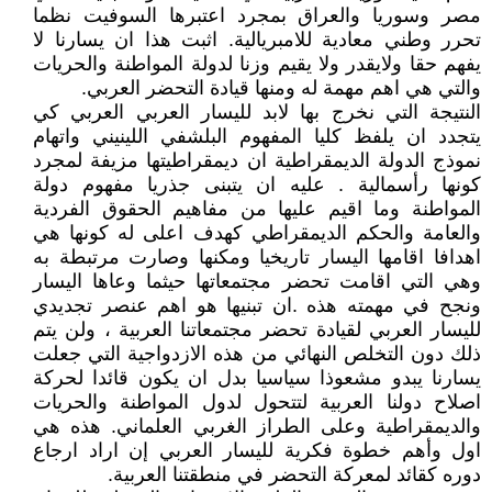
مصر وسوريا والعراق بمجرد اعتبرها السوفيت نظما
تحرر وطني معادية للامبريالية. اثبت هذا ان يسارنا لا
يفهم حقا ولايقدر ولا يقيم وزنا لدولة المواطنة والحريات
والتي هي اهم مهمة له ومنها قيادة التحضر العربي.
النتيجة التي نخرج بها لابد لليسار العربي العربي كي
يتجدد ان يلفظ كليا المفهوم البلشفي اللينيني واتهام
نموذج الدولة الديمقراطية ان ديمقراطيتها مزيفة لمجرد
كونها رأسمالية . عليه ان يتبنى جذريا مفهوم دولة
المواطنة وما اقيم عليها من مفاهيم الحقوق الفردية
والعامة والحكم الديمقراطي كهدف اعلى له كونها هي
اهدافا اقامها اليسار تاريخيا ومكنها وصارت مرتبطة به
وهي التي اقامت تحضر مجتمعاتها حيثما وعاها اليسار
ونجح في مهمته هذه .ان تبنيها هو اهم عنصر تجديدي
لليسار العربي لقيادة تحضر مجتمعاتنا العربية ، ولن يتم
ذلك دون التخلص النهائي من هذه الازدواجية التي جعلت
يسارنا يبدو مشعوذا سياسيا بدل ان يكون قائدا لحركة
اصلاح دولنا العربية لتتحول لدول المواطنة والحريات
والديمقراطية وعلى الطراز الغربي العلماني. هذه هي
اول وأهم خطوة فكرية لليسار العربي إن اراد ارجاع
دوره كقائد لمعركة التحضر في منطقتنا العربية.