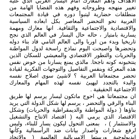
الاهداف وأهم المعارك امام اليسار العربي الذي عليه
تغيير منهجه وطروحاته وفهم هذه القضايا الهامة من
منطلقات حضارية ليتبوأ دوره في قيادة المجتمعات
العربية نحو التحضر المعاصر بكل ابعاده السياسية
والاقتصادية والاجتماعية والثقافية. انها معارك ومهمة
يسارية بامتياز ، حاله حال اليسار في العالم الذي نجح
تاريخيا وبدء من اوربا والى العالم النامي قاد بناء دوله
وتحضرها واصبحت اليوم نماذج راسخة لدول المواطنة
والحريات والتطور الاقتصادي والمعيشي للسكان الذين
ينتخبونه كونه ناجحا. مالذي يمنع يسارنا من خوض نفس
هذه المعركة وبنفس التفاصيل والتوجهات الفكرية لقيادة
تحضر مجتمعاتنا العربية ؟ لاشيئ سوى اصلاح نفسه
والبدء بالتجدد ليهيئ نفسه لهذه المهام والمعارك
الاجتماعية الحقيقية .
ان مجتمعاتنا هي احوج ماتكون ليسار يرسم لها طريق
البناء والرقي والتحضر ، يرسم لها شكل الدولة التي يريد
بناؤها ( دولة المواطنة والديمقراطية والحريات) وشكل
الاقتصاد الذي يرمي اليه ( اقتصاد الانتاج والتشغيل
والاستثمار ) ، ‏ بمعنى التحول ليكون يسار للبناء، وليس
لرفع شعارات واصدار بيانات ضد الرأسمالية وكأنها
ايديولوجية وربيبتها الامبريالية العالمية ( والاتحاد