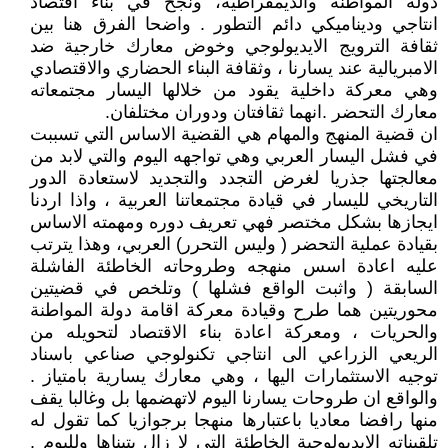
دولة المواطنة والديمقراطية، ونجح في بناء اقتصاد
انتاجي وديناميكي دائم التطور . واضحا الفرق هنا بين
ثقافة الترويج الايديولوجي وخوض معارك خارجية ضد
الامبريالية عند يسارنا ، وثقافة البناء الحضاري والاقتصادي
وهي معركة داخلية يقود من خلالها اليسار مجتمعاته
معارك التحضر .انهما ثقافتان ودوران مختلفان.
ان قضية المنهج والمهام هي القضية الاساس التي تسببت
في فشل اليسار العربي وهي تواجهه اليوم والتي لابد من
معالجتها جذريا لغرض التجدد والتجديد لاستعادة الدور
التاريخي لليسار في قيادة مجتمعاتنا العربية ، واذا اردنا
ايجازها بشكل مختصر فهي تعريف دوره ومهمته الاساس
بقيادة عملية التحضر ( وليس التحرر) العربي، وهذا يترتب
عليه اعادة اسس منهجه وطروحاته الخاطئة الفاشلة
السابقة ( واثبت الواقع فشلها ) وتلخص في قضيتين
محوريتين هما طرح وقيادة معركة اقامة دولة المواطنة
والحريات ، ومعركة اعادة بناء الاقتصاد لتحويله من
الريعي الزراعي الى انتاجي تكنولوجي صناعي باسناد
توجيه الاستثمارات اليها ، وهي معارك يسارية بامتياز .
والواقع ان طروحات يسارنا اليوم لاتهضمها بل وغالبا يقف
منها رافضا معاديا باعتبارها منهجا برجوازيا كما تقول له
تلقيناته الايديولوجية الخاطئة التي لا زال يتبناها ولليوم .