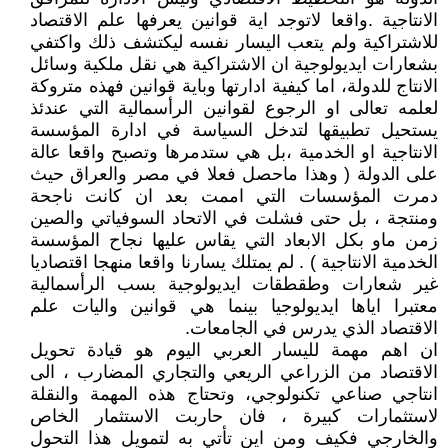
الانتاجية .واقعا لاتوجد اية قوانين يعرفها علم الاقتصاد
للاشتراكية ولم يتعب اليسار نفسه ليكتشف ذلك واكتفي
بشعارات ايديولوجية ان الاشتراكية هي نقل ملكية وسائل
الانتاج للدولة، اما كيفية ادارتها وباية قوانين فهذه متروكة
لعلمه تعالى او الرجوع لقوانين الرأسمالية التي عندئذ
يستحيل تطبيقها لتدخل السياسة في ادارة المؤسسة
الانتاجية او الخدمية ،بل هي ستدمرها وتصبح واقعا عالة
على الدولة ( وهذا ماحصل فعلا في مصر والعراق حيث
دمرت المؤسسات التي اممت بعد ان كانت ناجحة
ومنتجة ، بل حتى فشلت في الاتحاد السوفياتي والصين
زمن ماو بكل الابعاد التي يقاس عليها نجاح المؤسسة
الخدمية الانتاجية ) . لم يمتلك يسارنا واقعا منهجا اقتصاديا
غير شعارات وطقطقات ايديولوجية بسب الرأسمالية
معتبرا اياها ايديولوجيا بينما هي قوانين واليات علم
الاقتصاد الذي يدرس في الجامعات.
ان اهم مهمة لليسار العربي اليوم هو قيادة تحويل
الاقتصاد من الزراعي الريعي والتجاري المضارب ، الى
انتاجي صناعي تكنولوجي، وتحتاج هذه المهمة والنقلة
لاستثمارات كبيرة ، فان حاربت الاستثمار الخاص
والخارجي فكيف ومن اين تأتي به لتمويل هذا التحول