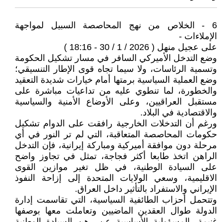
6 - الخلاص من نهج المحاصصة السبيل لمواجهة
الإملاءات -
على عجيل منهل ( 2026 / 1 / 30 - 18:16 )
وضع التدخل الأميركي السافر في مسار تشكيل الحكومة
وتسمية الرئاسات، ولا سيما تجاه قوى الإطار التنسيقي؛
وضع العملية السياسية برمتها أمام خيارات شديدة التعقيد
والخطورة، لما تنطوي عليه من تداعيات مباشرة على
مستقبل العراقيين، وعلى الأوضاع الأمنية والسياسية
والاقتصادية في البلاد.
ورغم أن التدخلات الخارجية رافقت على الدوام تشكيل
حكومات المحاصصة المتعاقبة، التي لم تر النور في أي
مرحلة دون موافقة أميركية ومباركة إيرانية، فإن التدخل
الراهن اتخذ طابعا أكثر فجاجة، تمثل في تجاوز واضح
على السيادة الوطنية، في ظل تغير موازين القوى
الاقليمية، وسعي الولايات المتحدة إلى إزاحة النفوذ
الإيراني والاستفراد بالتأثير داخل العراق.
وتتحمل أحزاب الطائفية السياسية، التي تقاسمت إدارة
الدولة طوال العقدين الماضيين وتعاملت معها بوصفها
غنيمة، المسؤولية الأساسية عن رهن السيادة الوطنية