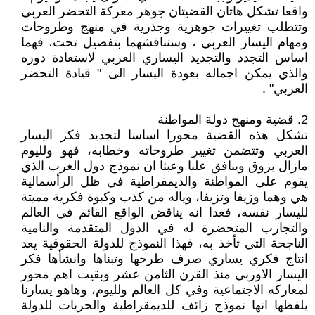
واقعا تشكل هاتان القضيتان جوهر معركة التحضر العربي
وتتطلب تغييرات جوهرية وجذرية في منهج وطروحات
ومهام اليسار العربي ، وسنناقشهما بتفصيل تحت، فهما
اساس التجدد والتجديد اليساري العربي لاستعادة دوره
والذي يمكن اجماله بعودة اليسار الى " قيادة التحضر
العربي" .
2. قضية ومنهج دولة المواطنة
تشكل هذه القضية محورا اساسا لتجديد فكر اليسار
العربي وتتضمن تغيير طروحاته وخطابه، فهو ولليوم
مازال يزوق وينافق علنا وعبثا ان نموذج دول الغرب الذي
يقوم على المواطنة والديمقراطية في ظل الرأسمالية
هي وهما وزيفا وتزيفا، وياله من كذب وكبوة فكرية مميتة
لليسار نفسه، فعدا انه يناقض الواقع القائم في العالم
والتجارب المتحضرة له في الدول المتقدمة والنامية
الناجحة التي تأخذ به، فهذا النموذج للدولة الحقوقية يعد
انتاج فكري يساري صرف طرحها وتبناها وانشأها فكر
اليسار الاوربي منذ القرن الثامن عشر وبقيت اهم محور
لمعاركه الاجتماعية وفي كل العالم ولليوم، وهاهو يسارنا
يلفظها انها نموذج زائف للديمقراطية والحريات للدولة