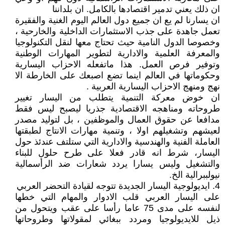
ان ذلك يعني تدمير اقتصادها بالكامل. ان بلداننا
ان يسارنا لم يع ان جميع دول العالم اليوم الغنية والفقيرة
تعمل جاهدة على جذب الاستثمارات الداخلية والخارحية ،
وخصوصا الدول النامية حيث تحتاج معها لنقل التكنولوجيا
والمعرفة العلمية والادارية لتطوير المهارات الوطنية
وتوفير فرص العمل. هذا ماتفعله الاحزاب اليسارية
وحكوماتها في العالم اينما تضع اصبعك على الخارطة الا
نهج ومنهج الاحزاب اليسارية العربية .
ان خوض معركة التنمية يتطلب من اليسار تغيير
طروحاته ومناهجه الاقتصادية جذريا ليصبح ليس فقط
مدافعا عن حقوق العمال والموظفين ، بل لتوليد مصدر
لعيشهم وتشغيلهم اولا ، وتنمية مهارات الانتاج لطبقتها
العاملة الفنية والهندسية والادارية التي ستلتف عندئذ حول
اليسار، شرط انه قادر فعلا على طرح حلول للبناء
والتشغيل وليس يسارا يردد شعارات ضد الرأسمالية
نيولببرالية الخ.
4. ايديولوجية اليسار الجديدة تتوجه لقيادة التحضر العربي
على اليسار العربي قلب الادوار والمهام التي خطها
لنفسه على مدى 75 عاما رأسا على عقب ويتحول من
ذيل للايديولوجيا ومردد ببغائي لمقولاتها وطروحاتها