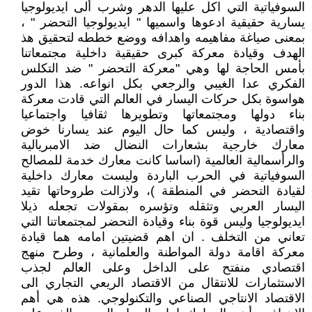
السوفياتية التي اكل عليها الدهر وشرب ألى ايديولوجيا
يسارية حقيقية ادعوها واسميها " ايديولوجيا التحضر " ،
بمعنى صياغة مفاهيمه واهدافه ووضع خططه لتحقيق هذ
الهدف وقيادة معركة كبرى حقيقية داخلية مجتمعاتنا
بأمس الحاجة لها وهي "معركة التحضر " ضد التكلس
الفكري عدا الغيبي والرجعي بكل انواعه. هذا الدور
هواسوة بكل حركات اليسار في العالم التي قادت معركة
بناء دولها ومجتمعاتها وتطويرها ثقافيا واجتماعيا
واقتصادية ، وليس كما حال اليوم عند يسارنا خوض
معارك خارجية بشعارات النضال ضد الامبريالية
والرأسمالية العالمية (اساسا كانت معارك خدمة للمصالح
السوفياتية في الحرب الباردة وليست معارك داخلية
لقيادة التحضر في المنطقة )، ولازالت طروحاتها تقيد
اليسار العربي وتثقله وتؤسره بمقولات تجعله ذيلا
ايديولوجيا وليس قوة بناء وقيادة التحضر لمجتمعاتنا التي
تعاني من التخلف . ان اهم قضيتين امامه هما قيادة
معركة اقامة دولة المواطنة والعلمانية ، وطرح منهج
اقتصادي منفتح على الداخل وعلى العالم لجذب
الاستثمارات للانتقال من الاقتصاد الريعي التجاري الى
الاقتصاد الانتاجي الصناعي والتكنولوجي. هذه هي أهم