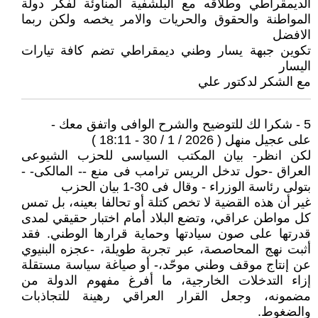
الديمقراطي وطلاقه مع البلشفية المناوئة لفكر دولة
المواطنة والحقوق والحريات والامر يخصه ولكن ربما
الافضل
تكوين جبهة يسار وطني ديمقراطي تضم كافة تيارات
اليسار
مع الشكر لدكتور علي
5 - شكرا لك للتوضيح والشرح الوافى واتفق معك -
على عجيل منهل ( 2026 / 1 / 30 - 18:11 )
لكن انظر- بيان المكتب السياسى للحزب الشيوعى
العراق -حول تدخل الريس ترامب فى منع -- المالكى- -
بتولى رئاسة الوزراء - وقال فى 30-1 بيان الحزب
غير أن هذه القضية لا تخص كتلة أو تحالفا بعينه، بل تمس
كل مواطن عراقي، وتضع البلاد أمام اختبار حقيقي لمدى
قدرتها على صون سيادتها وحماية قرارها الوطني. فقد
أثبت نهج المحاصصة، عبر تجربة طويلة، -عجزه البنيوي
عن إنتاج موقف وطني موحّد،- أو صياغة سياسة مستقلة
إزاء التدخلات الخارجية، ما أفرغ مفهوم الدولة من
مضمونه، وجعل القرار العراقي رهينة للتجاذبات
والضغوط.