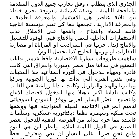
الجذري الذي يتطلب ، وفق تجارب جميع الدول المتقدمة
والناجحة النامية ، وصفة كيميائية معروفة تجمع خلطة
بين ثلاثة عناصر هي الاستثمار والمعرفة العلمية ،
والمعرفة الادارية ، تجمعها معا كي تقيم مؤسسة انتاجية
قابلة للحياة والنجاح ، واهمها على الاطلاق جذب
الاستثمارات الداخلية للعمل والانتاج فهي الوقود للتشغيل
والانتاج (بدل خزنها في السراديب او المراباة او مضاربة
العقارات او تهريبها للخارج كما يحصل اليوم) .
ساهمت طروحات يسارنا الاقتصادية واقعا بتدمير بدايات
التصنيع في بلداننا مثل مصر وسوريا والعراق التي كانت
قادرة ومهيأة للدخول في الثورة الصناعية منذ الستينات
وهي نفس الفترة التي بدأت بها كوريا الجنوبية وتركيا
وماليزيا والهند والبرازيل وكانت بلدانا زراعية في الغالب
وكانت بلداننا اكثر تأهيلا منها للدخول لاقتصاد الانتاج
والتصنيع . نضّر اليسار العربي ووفق النموذج السوفياتي
لتأميم المرافق الانتاجية القليلة المتواجدة فيها ووضعها
تحت ملكية وسيطرة نظما ديكتاتورية عسكرية وسلطات
فاسدة مما حرم بلداننا من الفرصة الذهبية للدخول لعصر
التصنيع في الدول النامية اعلاه، وانظر اين هي اليوم
واين نحن صرنا. على اليسار ان يعي ويعترف بخطأ