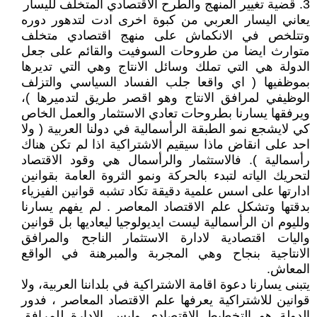
3. قضية ‏تغيير المنهج والطرح الاقتصادي المتخلف لليسار
يعاني اليسار العربي من كبوة اخرى ادت لتدهور دوره
وتتلخص في الانكماش على منهج اقتصادي متخلف
متوارث ايضا من طروحات السوفيت والقائم على جعل
الدولة هي التي تملك وسائل الانتاج وهي التي تديرها
بموظفيها ( اي واقعا جلب الفساد السياسي والتزلف
الوظيفي لمرافق الانتاج وهو اقصر طريق لتدميرها )،
ويرفقها يسارنا بطروحات تعادي الاستثمار والعمل الخاص
كي لايشجع نمو الطبقة الرأسمالية في دولنا العربية ( ولا
احد على انقاض ماذا سيقيم الاشتراكية اذا لم تكن هناك
رأسمالية ). فالاستثمار والرأسمال هي وقود الاقتصاد
لتحريك الياته لتبدء بالحركة ونمو الثروة العامة بقوانين
ادارتها على اسس علمية دقيقة تكاد تشبه قوانين الفيزياء
بدقتها وتشكل علم الاقتصاد المعاصر . لم يفهم يسارنا
ولليوم ان الرأسمالية ليست ايديولوجيا ليعاديها بل قوانين
واليات اقتصادية لادارة الاستثمار الناجح والمرافق
الانتاجية بنجاح وهي المجربة والمبرهنة في الواقع
المعاش.
يتبنى يسارنا دعوة اقامة الاشتراكية في بلداننا العربية، ولا
قوانين للاشتراكية يعرفها علم الاقتصاد المعاصر ، فدور
الدولة هو التخطيط الاقتصادي وليس الادارة للمرافق