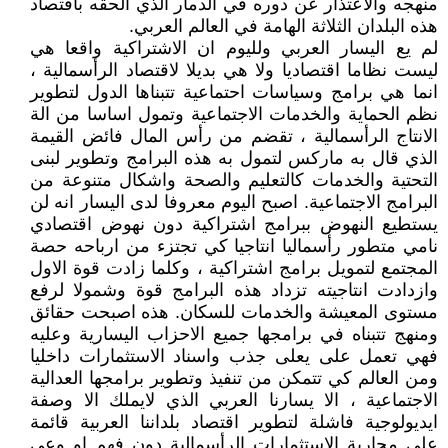
منهجه والاعتذار عن دوره في الدمار الذي الحقه باقتصاد
هذه البلدان الثلاثة الهامة في العالم العربي.
لم يع اليسار العربي ولليوم ان الاشتراكية واقعا هي
ليست نظاما اقتصاديا ولا هي بديلا لاقتصاد الرأسمالية ،
انما هي برامج وسياسات احتماعية تتبناها الدول لتطوير
نظم الحماية والخدمات الاجتماعية وتمول اساسا من الة
الانتاج الرأسمالية ، تقضم من رأس المال فائض القيمة
الذي قال به ماركس لتمول به هذه البرامج وتطوير لبنى
التحتية والخدمات كالتعليم والصحة واشكال متنوعة من
البرامج الاجتماعية. اصبح اليوم معروفا لدى اليسار انه لن
يستطيع النهوض ببرامج اشتراكية دون نهوض اقتصادي
نامي متطور رأسماليا انتاجيا كي تجتزء من ارباحه حصة
المجتمع لتمويل برامج اشتراكية ، وكلما زادت قوة الاول
وازدادت انتاجيته تزداد هذه البرامج قوة وشمولا لرفع
مستوى المعيشة والخدمات للسكان. هذه اصبحت حقائق
ومنهج تتبناه في برامجها جميع الاحزاب اليسارية وعليه
فهي تعمل على يعلى جذب واسناد الاستثمارات داخليا
ومن العالم كي تتمكن من تنفيذ وتطوير برامجها العدالية
الاجتماعية ، الا يسارنا العربي الذي لايملك الا وصفة
ايديولوجية فاشلة لتطوير اقتصاد بلداننا العربية قائمة
على محاربة الاستثمارات الرأسمالية دون فهم او وعي