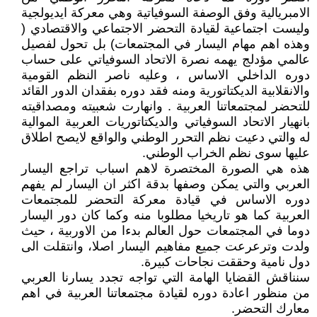
الامبريالية وفق الوصفة السوفياتية وهي معركة ايديولجية
وليست اجتماعية لقيادة التحضر الاجتماعي والاقتصادي (
وهذه اهم مهام اليسار في المجتمعات) بل تحول لفصيل
عالمي مؤدلج يهمه نصرة الاتحاد السوفياتي على حساب
دوره الداخلي الاساس ، وعليه ناصر النظم القومية
والانقلابية الديكتاتورية ومنه فقد دوره بفقدان الدور القائد
للتحضر لمجتمعاتنا العربية . وانهارت شعبيته ومصداقيته
بانهيار الاتحاد السوفياتي والديكتاتوريات العربية الموالية
له والتي دعيت نظم التحرر الوطني والواقع لايصح اطلاق
عليها سوى نظم الخراب الوطني.
هذه هي الصورة المختصرة لاهم اسباب تراجع اليسار
العربي والتي يمكن وصفها بدقة اكثر ان اليسار لم يفهم
دوره الاساس في قيادة معركة التحضر للمجتمعات
العربية كما هو تاريخيا مطلوبا منه وكما كان دور اليسار
دوما في المجتمعات حول العالم بدءا من الاوربية ، حيث
ولدت وترعرعت جميع مفاهيم اليسار اصلا، وانتقلت الى
دول نامية وحققت نجاحات كبيرة.
سنناقش القضايا الهامة التي تواجه تجدد يسارنا العربي
من منظور اعادة دوره لقيادة مجتمعاتنا العربية في اهم
معارك التحضر.