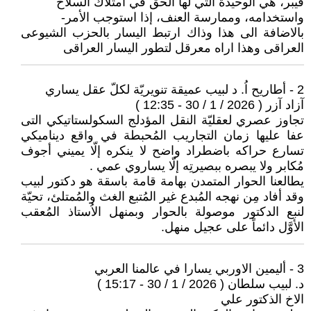
فيبر، هي الوحيدة التي لها الحق في امتلاك السلاح
واستخدامه، وممارسة العنف، إذا استوجب الأمر-
بالاضافة الى هذا وذاك ارتبط اليسار بالحزب الشيوعى
العراقى وهذا اراه معرقل لتطور اليسار العراقى
2 - أطاريح اُ. د لبيب عميقة تنويريّة لكلّ عقل يساري
آزاد آزر ( 2026 / 1 / 30 - 12:35 )
تجاوز عصري لعقليّة النقل المؤدلج السكولستاتيكي التى
عفا عليها زمان التجاريب المُحبطة في واقع ديناميكي
تسارع حراكه باضطراد واضح لا ينكره إلّا يميني أجوف
مُكابر ولا يبصره ببصيرتِه إلّا يساروي عمي .
يطالعنا الحوار المتمدن بهامة قامة باسقة هو دكتور لبيب
وقد أفاد مِن نهجه المُبدع غير المُتبع الغث والمُمتلئ، تحيّة
لنبع الدكتور موصولة بالحوار وبمنهل الاُستاذ المُعقب
الأوَّل دائماً على عجيل منهل.
3 - أليمين الاوربي يسارا في عالمنا العربي
د. لبيب سلطان ( 2026 / 1 / 30 - 15:17 )
الاخ الذكتور علي