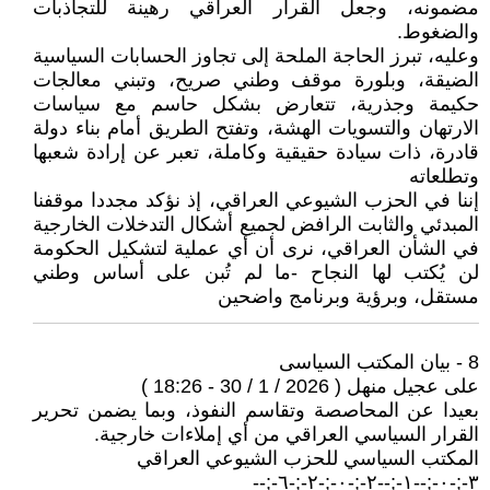
مضمونه، وجعل القرار العراقي رهينة للتجاذبات
والضغوط.
وعليه، تبرز الحاجة الملحة إلى تجاوز الحسابات السياسية
الضيقة، وبلورة موقف وطني صريح، وتبني معالجات
حكيمة وجذرية، تتعارض بشكل حاسم مع سياسات
الارتهان والتسويات الهشة، وتفتح الطريق أمام بناء دولة
قادرة، ذات سيادة حقيقية وكاملة، تعبر عن إرادة شعبها
وتطلعاته
إننا في الحزب الشيوعي العراقي، إذ نؤكد مجددا موقفنا
المبدئي والثابت الرافض لجميع أشكال التدخلات الخارجية
في الشأن العراقي، نرى أن أي عملية لتشكيل الحكومة
لن يُكتب لها النجاح -ما لم تُبن على أساس وطني
مستقل، وبرؤية وبرنامج واضحين
8 - بيان المكتب السياسى
على عجيل منهل ( 2026 / 1 / 30 - 18:26 )
بعيدا عن المحاصصة وتقاسم النفوذ، وبما يضمن تحرير
القرار السياسي العراقي من أي إملاءات خارجية.
المكتب السياسي للحزب الشيوعي العراقي
٣-;-٠-;--١-;--٢-;-٠-;-٢-;-٦-;--