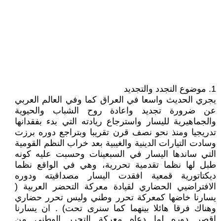
1. موضوع التجدد والتجديد
يجري الحديث واسعا في العراق كما وفي العالم العربي
عن ضرورة تجديد واعادة روح الشباب والحيوية
والجماهيرية لليسار واسترجاع ريادته التي بدء بفقدانها
تدريجيا ومنذ نحو نصف قرن تقريبا وبتراجع دوره برزت
وسادت التيارات الدينية والغيبية بعد خراب النظم القومية
التي ساندها اليسار في السبعينات وحسبت عليه كونه
طبل لها نظما تقدمية تحررية، وهي في الواقع نظما
ديكتاتورية قمعية افقدت اليسار مصداقيته ودوره
الافتراضيي الحضاري لقيادة معركة التحضر العربية (
يسارنا خاضها كمعركة تحرر وطني وليس تحرر حضاري
وهناك فرقا هائلا بينهما كما سنرى تحت) . ان يسارنا
اقصر دوره لما دعاه معركة التحرر الوطني من