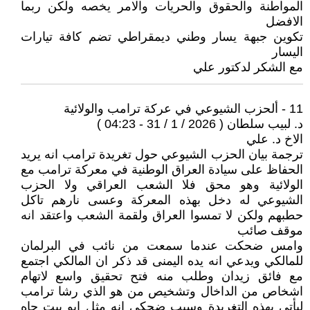
المواطنة والحقوق والحريات والامر يخصه ولكن ربما
الافضل
تكوين جبهة يسار وطني ديمقراطي تضم كافة تيارات
اليسار
مع الشكر لدكتور علي
11 - ألحزب الشيوعي في عركة ترامب والولائية
د. لبيب سلطان ( 2026 / 1 / 31 - 04:23 )
الاخ د. علي
ترجمة بيان الحزب الشيوعي حول تغريدة ترامب انه يريد
الحفاظ على سيادة العراق الوطنية في معركة ترامب مع
الولائية وهو محق فلا الشعب العراقي ولا الحزب
الشيوعي له دخل بهذه المعركة وعسى نارهم تاكل
حطبهم ولكن لا تمسوا العراق ولقمة الشعب واعتقد انه
موقف صائب
وامس ضحكت عندما سمعت من نائب في البرلمان
للمالكي ويدعي انه يده اليمنى قد ذكر ان المالكي اجتمع
مع فائق زيدان وطلب منه فتح تحقيق واسع لاتهام
اشخاص من الداخال وتشخيص من هو الذي رشا ترامب
ليأتي بهذه التغريدة وسبب ضحكي انه مثل ابو بيت جاه