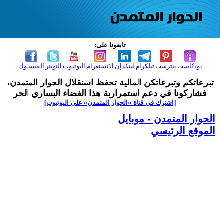
تابعونا على:
بودكاست
بنترست
تيلكرام
لينكدإن
الانستغرام
اليوتيوب
التويتر
الفيسبوك
تبرعاتكم وتبرعاتكن المالية تحفظ استقلال الحوار المتمدن،
فشاركونا في دعم استمرارية هذا الفضاء اليساري الحر
[اشترك في قناة ‫«الحوار المتمدن» على اليوتيوب]
الحوار المتمدن - موبايل
الموقع الرئيسي