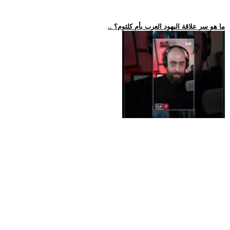
.. ما هو سر علاقة اليهود العرب بأم كلثوم؟