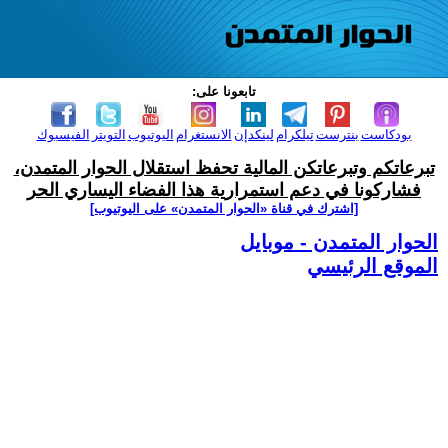
تابعونا على:
بودكاست
بنترست
تيلكرام
لينكدإن
الانستغرام
اليوتيوب
التويتر
الفيسبوك
تبرعاتكم وتبرعاتكن المالية تحفظ استقلال الحوار المتمدن،
فشاركونا في دعم استمرارية هذا الفضاء اليساري الحر
[اشترك في قناة ‫«الحوار المتمدن» على اليوتيوب]
الحوار المتمدن - موبايل
الموقع الرئيسي