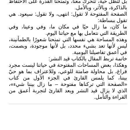
بل لتظل حية، تتحرك معنا، وتمنحنا القدرة على الاحتفاظ
بالذاكرة، وبالأثر، وبالأمل.
الصفحة المفتوحة لا تقول: انتهى، ولا تقول: سيعود. هي
تقول ببساطة:
ما كان، ما زال حيًا في مكان ما، وفي وعينا، وفي
الطريقة التي نتعامل بها مع حياتنا اليوم.
وهذه المساحة هي نفسها التي تمنحنا شعورًا بالطمأنينة،
ليس لأنها تعد بشيء محدد، بل لأنها موجودة، وبصمت،
في أعمق تفاصيلنا اليومية.
خاتمة تربط المقال بالكتاب قيد النشر:
وهكذا، بعض المساحات المفتوحة في حياتنا ليست مجرد
فراغ، بل محاولة صامتة للوعي، وللاعتراف بما هو حيّ
بيننا، كما يلمس القارئ في الجزء الأول من كتاب
«الصفحة التي تركناها مفتوحة – ما زال بيننا شيء»،
الذي لا يزال قيد النشر ويعد القارئ لتجربة أعمق من
القراءة والتأمل.