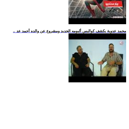
.. محمد عدوية يكشف كواليس ألبومه الجديد ومشروع عن والده أحمد عد