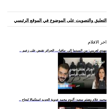
التعليق والتصويت على الموضوع في الموقع الرئيسي
اخر الافلام
.. مهدي لعريبي: من السينما إلى -مافيا-... الجزائر تقبض على زعيم
.. محمد علام وهيثم سعيد: ألبوم محمد عدوية الجديد استكمالا لنجاح