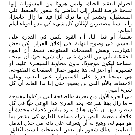
احترام لتعقيد الحياة، وليس هروبًا من المسؤولية. إنها
تمنحنا فرصة للنظر إلى الماضي بلا شعور بالضغط على
المستقبل، ونشعر أن ما ترك أثرًا فينا ما زال حاضرًا،
وأننا لسنا مضطرين لإغلاق كل شيء كي نبدو أقوياء أمام
العالم.
تعلّمنا، أو قيل لنا، أن القوة تكمن في القدرة على
الحسم، في وضوح النهاية، في إعلان القرار. لكن بعض
التجارب، وبعض الصفحات المفتوحة، تعلمنا أن القوة
الحقيقية تأتي من القدرة على ترك شيء حيّ، أن نمنحه
مساحة ليكون موجودًا، بدون محاولة السيطرة عليه، أو
تفسيره، أو اختزاله. هنا يظهر جمال الصفحات المفتوحة:
هي تمنحنا قدرة على الاستمرار، على التعلم، وعلى
الاحتفاظ بالأثر الذي لن يضيع، حتى إذا بدا العالم أن كل
شيء انتهى.
في الجزء الأول من تجربة «الصفحة التي تركناها مفتوحة
– ما زال بيننا شيء»، يجد القارئ هذا الوعي حيًّا في كل
سطر، دون أن يكون هناك سرد مباشر لأحداث محددة أو
علاقات معينة. النص يترك مساحة للقارئ كي يشعر بما
هو مهم له، ويتيح له أن يتعرف على ذاته من خلال التأمل
الصامت. هناك شعور بأن بعض الصفحات ليست لتُغلق،