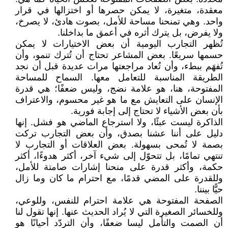
معقدة، متغيرة، لا يمكن حصرها أو اختزالها في قرار
واحد. وهي تمنحنا مساحة للأمل، بصوت هادئ، لا يصرخ،
ولا يفرض، بل يترك أثره في أعمق ما بداخلنا.
تُظهر التجارب اليومية أن بعض الاختيارات لا يمكن
حسمها سريعًا. بعض المشاعر تحتاج أن تُترك تنمو، وأن
تُفهَم ببطء، وأن تُعاد مراجعتها مرات عديدة قبل أن نجد
الطريقة المناسبة للتعامل معها. السماح للمساحة
المفتوحة، هنا، هو علامة نضج، وليس ضعفًا؛ هي قدرة
الإنسان على التعايش مع ما هو غير محسوم، والاعتراف
بأن بعض الأشياء لا تحتاج إلى إجابة فورية.
الذاكرة ليست عبئًا، ولا استرجاع الماضي هو فشل. إنها
دليل على أننا عشنا بصدق، وأن بعض التجارب تركت
بصمة لا تُمحى بسهولة. بعض العلاقات أو التجارب لا
تنتهي تمامًا، بل تتحوّل إلى شيء آخر، أكثر هدوءًا، أكثر
حكمة، وأكثر قدرة على منحنا إشارات صامتة للأمل،
وللقدرة على المضي قدمًا، مع احترام ما كان وما زال
حيًّا بيننا.
الصفحة المفتوحة هي علامة احترام للنفس، وللوعي،
وللخسائر الصغيرة التي لا يُراد الحديث عنها. إنها تقول لنا
أن الصمت والتأمل ليسا ضعفًا، وأن التردّد أحيانًا هو