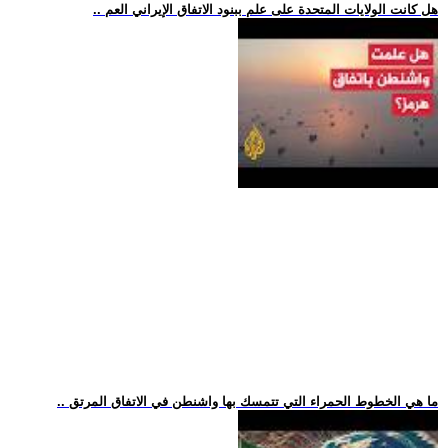
.. هل كانت الولايات المتحدة على علم ببنود الاتفاق الإيراني العم
.. ما هي الخطوط الحمراء التي تتمسك بها واشنطن في الاتفاق المرتق