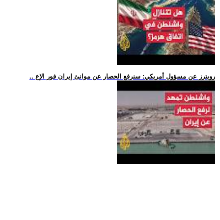
.. رويترز عن مسؤول أمريكي: سنرفع الحصار عن موانئ إيران فور الإع