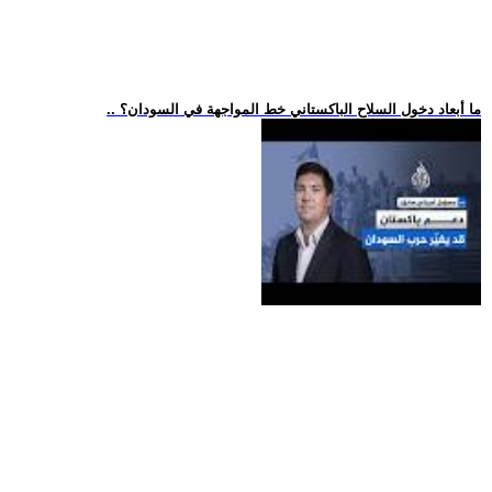
.. ما أبعاد دخول السلاح الباكستاني خط المواجهة في السودان؟