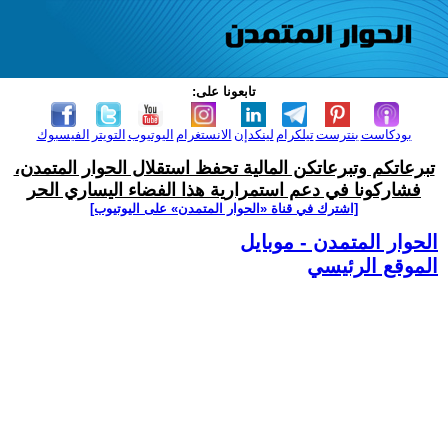
تابعونا على:
بودكاست
بنترست
تيلكرام
لينكدإن
الانستغرام
اليوتيوب
التويتر
الفيسبوك
تبرعاتكم وتبرعاتكن المالية تحفظ استقلال الحوار المتمدن،
فشاركونا في دعم استمرارية هذا الفضاء اليساري الحر
[اشترك في قناة ‫«الحوار المتمدن» على اليوتيوب]
الحوار المتمدن - موبايل
الموقع الرئيسي