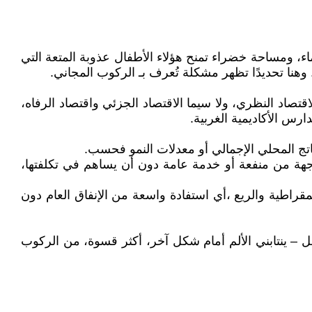
ء، ومساحة خضراء تمنح هؤلاء الأطفال عذوبة المتعة التي
. وهنا تحديدًا تظهر مشكلة تُعرف بـ الركوب المجاني.
ستي لمادة اقتصاديات الرفاه، وإلى محاضرة أستاذي القدير ديفيد وينش (David Winch)، أستاذ الاقتصاد النظري، ولا سيما الاقتصاد الجزئي واقتصاد الرفاه،
اتج المحلي الإجمالي أو معدلات النمو فحسب.
بوصفها سلوكًا اقتصاديًا ينتفع فيه فرد أو جهة من منفعة أو خدمة عامة دون أن يساهم في تكلفتها،
يمقراطية والريع ،أي استفادة واسعة من الإنفاق العام دون
ل – ينتابني الألم أمام شكل آخر، أكثر قسوة، من الركوب