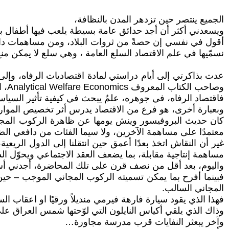
الجميع ينتصر حين تزدهر المدن بالنظافة،
ويسعدني أكثر أن أجد حدائق عامة بسيطة يلعب فيها أطفال بل
أقول في نفسي إن حصةً من ثروات البلاد، ومن مساهمات دافعي
نسمّيها في علم الاقتصاد السلع العامة ، وهي سلع لا يمكن منع 
وصاحب الكتاب المعروف Analytical Welfare Economics، الذي ظل مرجعًا أساسيًا في مقررات الاقتصاد المتقدمة في المدارس الأكاديمية الغربية.
فاقتصاد الرفاه، في جوهره، علمٌ يبحث في كيفية تأثير السياسا
وبعبارة أخرى، هو فرع من الاقتصاد يدرس أثر تخصيص الموارد 
معتمدًا على مساهمة الآخرين، ولا سيما الفئات من دافعي الض
غير أن النقاش اتخذ بعدًا أعمق حين انتقلنا إلى الدول الريع
مساهمة إنتاجية مقابلة، بما يضعف العقد الاجتماعي ويحوّل الدو
واليوم، بعد أقل من نصف قرن على تلك المحاضرة، أجدني أست
فبينما أفرح بما يمكن تسميته الركوب المجاني الموجب – حين
المجاني السالب.
فهذا الذي يقود سيارة فارهة فيرمي منديلاً ورقيًا او اعقاب ا
وذاك الذي يلقي أكياس النايلون التي لوّحتها شمس العراق على
وآخر يبعثر النفايات قرب مدرسة مجاورة…