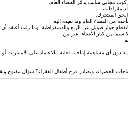
ركوب مجاني سالب يدمّر الفضاء العام.
لديمقراطية،
ة الحق المشترك.
خذه من الفضاء العام وما نعيده إليه.
ستاذي ديفيد وينش في شباط/فبراير من عام 2002، فانقطع حوار طويل عن الريع والديمقر
سيما من كبار الأغنياء، عبر من
م
دون أي مساهمة إنتاجية فعلية، بالاعتماد على الامتيازات أو ال
احات الخضراء، ويصادر فرح أطفال الفقراء؟.سؤال مفتوح ونقا