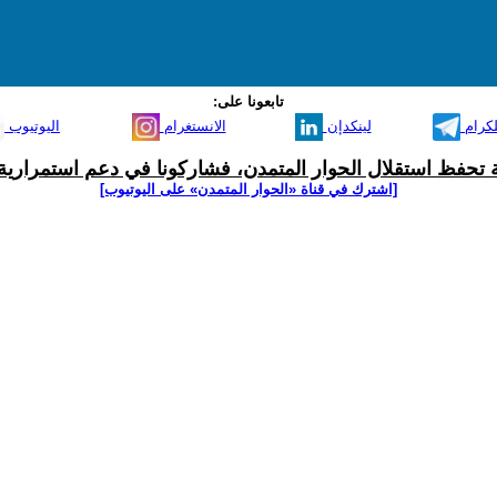
تابعونا على:
لكرام
لينكدإن
الانستغرام
اليوتيوب
ية تحفظ استقلال الحوار المتمدن، فشاركونا في دعم استمرارية 
[اشترك في قناة ‫«الحوار المتمدن» على اليوتيوب]