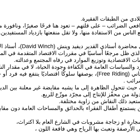
ادي من الطبقات الفقيرة.
 الضرائب – على قلتهم – تعود هنا فرحًا صغيرًا، ونافورة ما
الناس من الاستفادة منها، ولا تقل منفعتها بازدياد المستفيدين
عدت بذاكرتي إلى أيام درا
ت الاقتصادية وتوزيع الموارد في رفاه المجتمع وعدالته.
والسياسات العامة في الكفاءة وجودة الحياة، لا في مقدار الن
كان حديث البروفيسور وينش يومها عن ظاهرة الركوب المجاني (Free Riding)، 
رائب .
ية، حيث تتحول الظاهرة إلى ما يشبه مقايضة غير معلنة بين الد
لة من محفّز للإنتاج إلى مجرّد موزّع للريع.
عيد ذلك النقاش من زاوية مختلفة.
 يستمتع أطفال الفقراء بالحدائق والمساحات العامة دون مقاب
لسجارة او زجاجة مشروبات في الشارع العام بلا اكتراث،
 الأرصفة وتعبث بها الرياح وهي فاقعة اللون ،