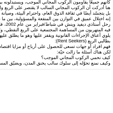
كأنهم جميعًا يقاومون الركوب المجاني الموجب، ويستبدلونه ب
هنا أدركت أن الركوب المجاني السالب لا يقتصر على الريع وا
بل يتجسّد أيضًا في ثقافة الذوق العام، واحترام البيئة، وصيان
إنه اختلال عميق في التوازن بين المنفعة والمسؤولية، بين ما نأ
رحل أ
فيه المتهربون من المساهمة المجتمعية على الريع النفطي، ولا 
يلوي أعناق الإجراءات القانونية ويقفز عليها وهو ما يطلق عليه
بطالبي الريع (Rent Seekers):
فهم افراد أو جهات تسعى للحصول على أرباح أو مزايا اقتصادية 
لكن هناك أسئلة ما زالت حيّة:
كيف نحمي الركوب المجاني الموجب؟
وكيف نمنع تحوّله إلى سلوك سالب يخنق المدن، ويضيّق المس