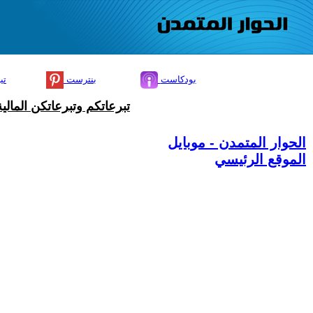
بودكاست
بنترست
تي
تبرعاتكم وتبرعاتكن المال
الحوار المتمدن - موبايل
الموقع الرئيسي