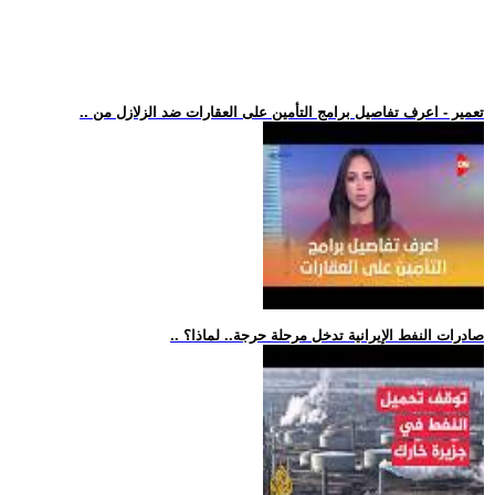
.. تعمير - اعرف تفاصيل برامج التأمين على العقارات ضد الزلازل من
.. صادرات النفط الإيرانية تدخل مرحلة حرجة.. لماذا؟