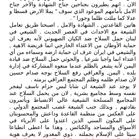
الان . انهم يطيرون بجناحين جناح الشهادة والأخر جناح
الامل بأمامهم الموعود الذي سوف " يملا الارض قسطا و
عدلا كما ملئت ظلما وجورا " .
هاتين القاعدتين , الشهادة والامل , اصبحتا طريق تعامل
الشيعة مع الاحداث في العصر الحديث . الشيعي في
لبنان حمل السلاح ضد الكيان الصهيوني لأنه يعرف ان
حماية الأوطان من الاعتداء الخارجي انما فريضة الاهية ,
والشيعي في ايران عرف ان حماية ارضه وسماءه من أي
اعتداء انما واجبا شرعيا , والحوثي حمل السلاح ضد قيادة
اليمن لأنه يشعر بالظلم عندما منعوه المشاركة في إدارة
بلده , اليمن, والعراقي رفع السلاح بوجه صدام حسين
لأن صدام ظلمه وظلم المجتمع العراقي برمته .
لا يوجد عند الشيعة ان شابا لبس حزام ناسف ليفجر
نفسه وسط مجاميع بشرية , لان من يحمل السلاح عند
المجاميع المسلحة الشيعية عالي الانضباط ويأتمرون
بقادتهم , وبذلك جنب الشيعة غضب المجتمع الدولي .
على العكس من منظمة القاعدة وداعش والمحسوبتان
على المكون السني الذين اعتدوا على الأبرياء في
الأسواق والمساجد والكنائس , وهذا ما اعطى انطباعا
سيئا على الإسلام بجملته . ذوي المغدور لا يعرف هوية