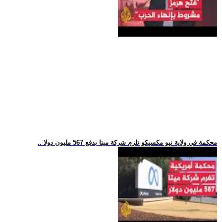
.. محكمة في ولاية نيو مكسيكو تلزم شركة ميتا بدفع 567 مليون دولا