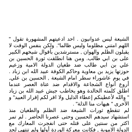
الشيعة ليس عدوانيون . احد ادعيتهم المشهورة تقول "
اللهم امتني مظلوما وليس ظالما". ولكن بنفس الوقت لا
يقبلون الظلم والهوان , مسترشدين بأقوال شيخهم الكبير
على بن ابي طالب. ومن هنا انطلقت ثورة الحسين بن
علي بن ابي طالب ضد طغيان الدولة الامية وزعيم
حوزتها يزيد بن معاوية وحاكم الكوفة عبيد الله ابن زباد .
في يوم عاشوراء سطر امام الشيعة , الحسين بن علي,
أروع أنواع الشجاعة والاقدام ضد عتاة العصر عندما
اطلق كلمته الخالدة وهو يخاطب جيش عبيد الله بن زياد
" والله لأعطينكم إعطاء الذليل ولا اقر لكم إقرار العبيد" و
الأخرى " هيهات منا الذلة" .
لم تنقطع ثورات الشيعة ضد الظلم والطغيان منذ
استشهاد سيدهم الحسين وحتى عصرنا الحاضر . لم تمر
اكثر من سنتين على قتله حتى انفجرت المعارك مع
الدولة الاموية , فكانت معركة الوردة أولها ولم تنتهي لحد