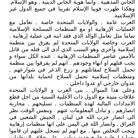
الجاني المذهبية , وانما هوية الجاني الدينية , وهو الإسلام.
وهكذا ظهرت فوبيا الإسلام تقريبا في جميع الدول غير
الإسلامية.
الغرب عامة , والولايات المتحدة خاصة , تعامل مع
العمليات الإرهابية او مع المنظمات المسلحة الإسلامية
تماما مثل تعامل الوالد الذي فقد ابنه في عملية إرهابية .
الغرب وخاصة الولايات المتحدة لم يفرق بين منظمة
إسلامية وأخرى وهو السبب الذي أدى الى قتله من قاتل
بالأمس عناصر المنظمات الإرهابية . عنده الكل سواء و
يجب قتلهم او انهاء وجودهم . انهم لم يفرقوا بين منظمة
تحمل السلاح لمقاتلتهم و زرع الذعر في شوارعهم ,
ومنظمات إسلامية تحمل السلاح لحماية بلدانها من
عدوان خارجي او عدوا داخلي .
وعلى هذا المنوال , بنى الغرب و الولايات المتحدة
علاقات متينة مع الدول ذات الأغلبية السنية من اجل قطع
الامدادات المالية لهذه المنظمات , تسليحهم , محاربة
انصارهم , و تبادل المعلومات عنهم . وبنفس الوقت نظر
الى انصار حزب الله في لبنان , الجيش الشعبي في
العراق , وانصار الله في اليمن على انها منظمات إرهابية
ويجب التخلص منها , مع انهم لم تسجل عليهم ان قاموا
بعملية إرهابية خارج حدود دولهم . على خلاف المنظمات