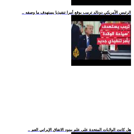
.. الرئيس الأمريكي دونالد ترمب يوقع أمرا تنفيذيا يستهدف ما وصفه
.. هل كانت الولايات المتحدة على علم ببنود الاتفاق الإيراني العم