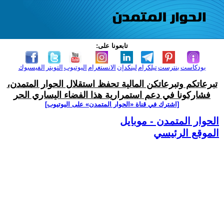
تابعونا على:
بودكاست
بنترست
تيلكرام
لينكدإن
الانستغرام
اليوتيوب
التويتر
الفيسبوك
تبرعاتكم وتبرعاتكن المالية تحفظ استقلال الحوار المتمدن،
فشاركونا في دعم استمرارية هذا الفضاء اليساري الحر
[اشترك في قناة ‫«الحوار المتمدن» على اليوتيوب]
الحوار المتمدن - موبايل
الموقع الرئيسي