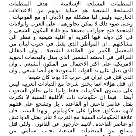
المنظمات المسلحة الإسلامية . هدف المنظمات
المسلحة الشيعية هو حماية دولهم من الاعتداءات
الخارجية وليس لها مشكلة مع الأديان او مع القوميات .
وعلى ضوء ذلك لا يمكن تجاوزهم . على الغرب والولايات
المتحدة فتح حوارات معمقة مع قادة المكون الشيعي و
في كل دولة فيها أكثرية او اقلية شيعية و تنظر الى
مشاكلهم . ان المواطن الذي يقتل في جنوب لبنان من
المحتمل الكبير من الطائفة الشيعية , وان المقاتل
العراقي في الحشد الشعبي الذي يقتل بالهجمات الجوية
الامريكية على اكثر الاحتمال من المكون الشيعي , وان
الذي يقتل على يد القوات السعودية هو أيضا شيعي , وان
الذي قتل في ايران في حرب 12 يوما كان شيعيا .
ان قتل هؤلاء انما يخلق شرخا مع القيادات الغربية ليس
على مستوى الحكومات فقط وانما على نطاق الشعوب
أيضا , فيما ان حكومات ذات الأغلبية السنية لا تكترث
بقتل عناصر داعش او القاعدة , بل وتشجع على قتلهم
لانهم يشكلون خطرا على حكوماتهم . ولهذا السبب فان
علاقة الحكومات السنية مع الغرب لا تتأثر بقتل الدواعش
او عناصر القاعدة , لانهم خارجون عن القانون , ولكن قتل
مسلح من المنظمات الشيعية يجلب سنامي من