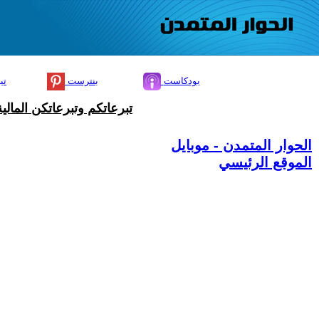
بودكاست
بنترست
تي
تبرعاتكم وتبرعاتكن المال
الحوار المتمدن - موبايل
الموقع الرئيسي