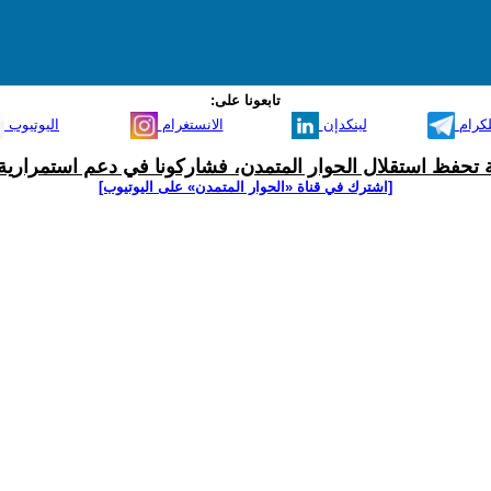
تابعونا على:
لكرام
لينكدإن
الانستغرام
اليوتيوب
ية تحفظ استقلال الحوار المتمدن، فشاركونا في دعم استمرارية 
[اشترك في قناة ‫«الحوار المتمدن» على اليوتيوب]