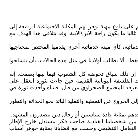
لى بلوغ مهنة توفر لهم المكانة الاجتماعية الرفيعة إلى
با ما يكون راحة الابن/الابنة. وقد يتلاقى هذا الهدف مع
ماتية، كأي مهنة خدماتية أخرى يقدمها المختص لمحتاجيها
قط.. ألا نطالب أولادنا في مثل هذه الحالات، بأن يتسلحوا
 إن ذلك سباق تخوضه كل الشعوب فيما بينها بصمت. إنه
 الفلسفة اليونانية القديمة حين جاءت بثورة العقل على
 يعرفه المجتمع الصحراوي من قبل، فتبناه وأحدث ثورة في
الخروج عن النمطية والتقليد البائد نحو الحداثة والتطور
هم بمثابة قادة سياسيين أو رجال دين يتصدرون المشهد..
مِن شخصياتنا القيادية صاحب فكر مستقل خارج الإطار
ر التعامل التنظيمي وحسب مع قضايانا بمثابة جوهر أسباب