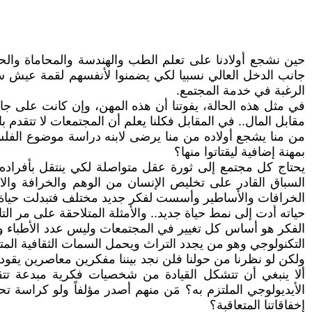
حين نشجع أولادنا على تعلم الطب والهندسة والمحاماة والحصو
جانب الدخل العالي نسبيا لكي يضمنوا لأنفسهم لقمة عيش سائغة
الرغبة في خدمة المجتمع.
في مثل هذه الحالة، يفوتنا أن هذه المهن، وإن كانت على جان
مقابل المال.. في المقابل فكلنا يعلم أن المجتمعات لا تتقدم با
من منا يشجع أولاده من منا يرضى لابنه دراسة موضوع الفلسفة 
بمهنة إضافية ليقتاتوا منها؟
يحتاج كل مجتمع إلى ثورة عقل متواصلة لكي ينتقل بأفراد
السباق القادر على تخليص الإنسان من الوهم والخرافة والان
الخرافات والأساطير وأسست لفكر جديد مختلف فتبدلت حياة الم
حياته أدت إلى نمط حياة جديد.. والأمثلة المتلاحقة على مر التار
الفكر هو أساس كل تغيير في المجتمعات وليس عدد الأطباء وال
التكنولوجي وهو من يجدد التراث ويحمل السمات الثقافية المت
ولكن لو نظرنا من حولنا فلن نجد بيننا مفكرين معاصرين يق
ألا ينبغي أن تتشكل القيادة من شخصيات فكرية مبدعة تتق
الأيديولوجي الملتزم به؟ مَن منهم أصدر مؤلفاً ولو كراسة 
إخفاقاتنا المتعاقبة؟