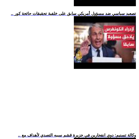
.. تصعيد سياسي ضد مسؤول أمريكي سابق على خلفية تحقيقات جائحة كور
.. وكالة تسنيم: دوي انفجارين في جزيرة قشم سببه التصدي لأهداف مع