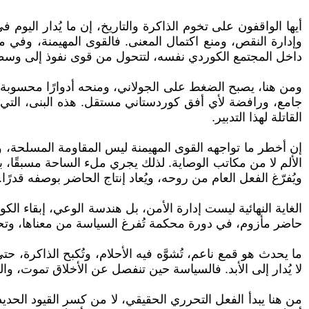
أيها الواقفون على تخوم الذاكرة والتاريخ، إن ما يُدار الي
وإدارة النقص، ومنع اكتمال المعنى. فالقوى المهيمنة، وفي م
داخل المجتمع الكوردي نفسه، لتتحول من قوى نفوذ إلى وس
ومن هنا، يصبح الضغط على الجولاني، ومنحه أدوارًا محسوبة
جامع، ورافضة لأي أفق كوردستاني مستقل. هذه البنى، التي لا
القاتلة لهذا التدبير.
إن أخطر ما تواجهه القوى المهيمنة ليس المقاومة المسلحة، ول
الألم لا من مكاتب الوصاية. لذلك يجري ملء الساحة مسبقًا، 
ويُفرّغ الفعل العام من روحه، ويُعاد إنتاج الحاضر بوصفه قدرًا.
الغاية النهائية ليست إدارة الأمن، بل هندسة الوعي، إبقاء الكو
حاضر مأزوم، في دورة محكمة تُفرغ السياسة من معناها، وتحوّل 
ما يحدث هو قمع ناعم، تُشوَّه فيه الأحلام، وتُكبح الذاكرة
لا يُدار إلى الأبد. فالسياسة حين تنفصل عن الأخلاق تموت، وال
من هنا يبدأ الفعل التحرري الحقيقي، لا من كسر القيود الحد