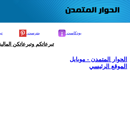
بودكاست
بنترست
تي
تبرعاتكم وتبرعاتكن المال
الحوار المتمدن - موبايل
الموقع الرئيسي