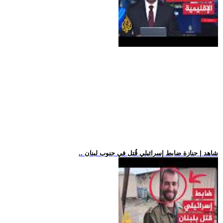
.. شاهد | جنازة ضابط إسرائيلي قُتل في جنوب لبنان