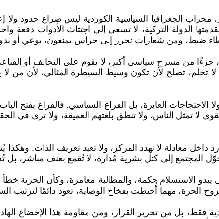
وم في محراب الجغرافيا السياسية الكوردية ليس صراع حدود ولا
قدمتها الدولة التركية، لا تسعى إلى اجتثاث الأدوات دفعة وا
طاء ضبط، ومن شعارات تحرر إلى حراس يمنعون، بوعي أو بدو
، جزءًا من مسرح سياسي أكبر، لا يقوم على التحالف أو القن
 تحلم، تصلح لأن تكون وسيط السيطرة المثالي، لأن من لا يحل
ا الاحتجاجات العابرة، بل الفراغ السياسي. فالفراغ يفتح الب
بقوى لا تمثل الناس، ولا تنطق بلغتهم العميقة، ولا ترى في ا
رد داخل معادلة لا تهدد المركز، ولا تعيد تعريف الذات. وهكذا يُ
المجتمع إلى كتل بشرية مُدارة، لا تُقمع بعنف مباشر، بل تُحت
، حتى يبدو الاستسلام حكمة، والمطالبة مغامرة، وكأن الحرية 
روح الحرة، مهما أُحيطت بفخاخ الوصاية، تعود دائمًا لترتيب ال
يدية فقط، بل من تحرير القرار، ومن مقاومة هذا الإخضاع الها