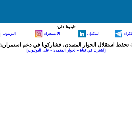
تابعونا على:
لكرام
لينكدإن
الانستغرام
اليوتيوب
ية تحفظ استقلال الحوار المتمدن، فشاركونا في دعم استمرارية 
[اشترك في قناة ‫«الحوار المتمدن» على اليوتيوب]