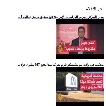
اخر الافلام
.. مدير المركز العربي للدراسات الإيرانية: فتح مضيق هرمز يتطلب أ
.. محكمة في ولاية نيو مكسيكو تلزم شركة ميتا بدفع 567 مليون دولا