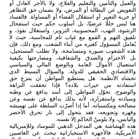
والعمل والتأمين والتعليم والعلاج، ولا بالأجر العادل أو
التعويض عن البطالة أو المرض، ولا بضمان حق التظاهر
أو حرية التعبير أو استقلال القضاء أو المساواة. فالفساد
هنا ليس خللًا عرضيًا، بل أسلوب حكم حيث استفحال
الرشوة، النهب، المحسوبية، التزوير، واستغلال نفوذ، و
تلفيق التهم و القمع مع غياب تام للمحاسبة، حيث لا
يُعامل المسؤول كغيره من أبناء الشعب. ومع ذلك، فإن
هذه الشعوب صبورة ومتسامحة، ولا تطلب المستحيل،
بل الاحترام والصدق والشفافية، ومصارحتها بكيفية
استعمال الأموال العامة وبالوضع المالي والسياسي
والاقتصادي الحقيقي للدولة. والسؤال البسيط الذي
تخشاه الأنظمة: هل يستطيع المواطن أن ينتزع حق
استفادته من خيرات بلاده؟ فإذا تحققت النزاهة
والوضوح، تحوّل المواطن إلى أسد يدافع عن وطنه
وسيادته واستقراره، لأنه بذلك يدافع عن نفسه وعن
مصالحه ومكتسباته. أما إذا أصرّت السلطة على تهميشه
وقهره وتجويعه، فقد يتحول إلى نار تحرق الأخضر
واليابس، ولا يلومنّ الحاكم إلا نفسه.
هذه الهشاشة هي المدخل الذهبي للموساد وللإمبريالية
الأمريكية. فالأجهزة الاستخباراتية تبحث عن الغاضبين