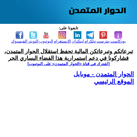
تابعونا على:
بودكاست
بنترست
تيلكرام
لينكدإن
الانستغرام
اليوتيوب
التويتر
الفيسبوك
تبرعاتكم وتبرعاتكن المالية تحفظ استقلال الحوار المتمدن،
فشاركونا في دعم استمرارية هذا الفضاء اليساري الحر
[اشترك في قناة ‫«الحوار المتمدن» على اليوتيوب]
الحوار المتمدن - موبايل
الموقع الرئيسي