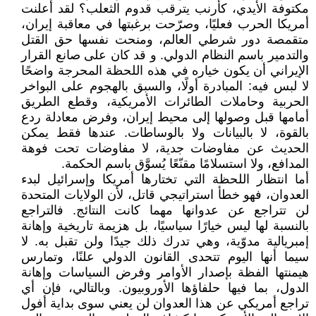
مكتوفة الأيدي، كأرنب يترقب قدوم الثعلب؟ لقد أعلنت
أمريكا الحرب فعليًا، وصرّحت برغبتها في معاقبة إيران،
متقمصة دور شرطي العالم، ومنحت نفسها حق القتل
والتدمير باسم النظام الدولي. و قد كان على صانع القرار
الإيراني أن يكون خياره في هذه اللحظة المحرجة واضحًا
لا لبس فيه: المبادرة أولًا، والسبق بالهجوم على البواخر
الحربية وحاملات الطائرات الأمريكية، وقطع الطريق
أمامها قبل وصولها إلى محيط إيران، وفرض معادلة ردع
بالقوة، لا بالبيانات ولا بالوساطات. عندها فقط يمكن
الحديث عن مفاوضات جدية، لا مفاوضات تحت فوهة
المدافع، ولا استسلامًا مقنّعًا يُسوَّق باسم الحكمة.
أما انتظار اللحظة التي تختارها أمريكا وإسرائيل لبدء
العدوان، فهو خطأ استراتيجي قاتل، لأن الولايات المتحدة
لن تتراجع عن عدوانها مهما كانت النتائج. فالتراجع
بالنسبة لها ليس خيارًا سياسيًا، بل هزيمة تاريخية وإهانة
إمبريالية مدوّية، وهي تدرك ذلك جيدًا ولن تقبل به. لا
سيما أنها اليوم تتحدى القانون الدولي علنًا، وتمارس
هيمنتها الفظة بإصدار الأوامر وفرض السياسات وإهانة
الدول، بما فيها حلفاؤها الأوروبيون. وبالتالي، فإن أي
تراجع أمريكي عن هذا العدوان لن يعني سوى بداية أفول