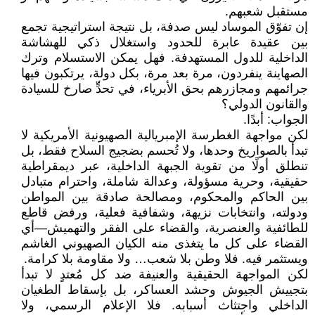
مستقبل شعبهم.
إن تفوّق الموساد ليس صدفة، بل نتيجة استراتيجية تجمع
بين عقيدة عابرة للحدود واستغلال ذكي للهشاشة
الداخلية للدول المستهدفة. فهل يمكن الاستسلام وترك
الصهاينة ينفردون، مرة بعد مرة، بكل دولة، يرتكبون فيها
جرائمهم ومجازرهم بحق الأبرياء، في تحدٍّ صارخ للسيادة
والقانون الدولي؟
الجواب: أبدًا.
لكن مواجهة الغطرسة الإمبريالية الصهيونية الأمريكية لا
تبدأ بالصواريخ وحدها، ولا تُحسم بضجيج السلاح فقط، بل
تنطلق أولًا من تقوية الجبهة الداخلية، عبر ديمقراطية
حقيقية، وحرية مسؤولة، وعدالة شاملة، واحترام متبادل
بين الحاكم والمحكوم، ومصالحة صادقة بين المواطن
ودولته، وانتخابات نزيهة، وشفافية فعلية، ورفض قاطع
للطائفية والعنصرية، والقضاء على الفقر والتهميش—أي
القضاء على كل ما يتغذى منه الكيان الصهيوني الغاشم
ويستثمر فيه. فلا وطن بلا شعب… ولا مقاومة بلا كرامة.
لكن المواجهة الحقيقية والعنيفة ضد كل مُعتدٍ لا تبدأ
بتجييش الجيوش وحشد العساكر، بل بإسقاط الطغيان
الداخلي واجتثاث أسبابه. فلا الإعلام الرسمي، ولا