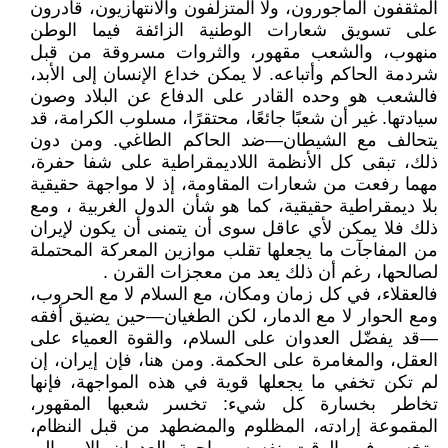
المثقفون المأجورون، ولا المتزلفون والانتهازيون، قادرون
على تسويق شعارات الوطنية الزائفة فيما الوطن
منهوب، والشعب مقهور، والثروات مسروقة من قبل
شردمة الحاكم وأتباعه. لا يمكن خداع الإنسان إلى الأبد،
فالشعب هو وحده القادر على الدفاع عن البلاد وصون
سيادتها. غير أن شعبًا جائعًا، محتقرًا، مسلوب الكرامة، قد
يتحالف مع الشيطان—ضد الحاكم الطاغي. ومن دون
ذلك، تبقى كل الأنظمة اللاديمقراطية على شفا حفرة،
مهما رفعت من شعارات المقاومة، إذ لا مواجهة حقيقية
بلا ديمقراطية حقيقية، كما هو شأن الدول الغربية ، ومع
ذلك فلا يمكن لأي عاقل سوى أن يتمنى أن يكون لإيران
من المفاجآت ما يجعلها تقلب موازين المعركة المحتملة
لصالحها، رغم أن ذلك يعد من معجزات القرن .
فالعقلاء، في كل زمان ومكان، مع السلام لا مع الحروب،
ومع الحوار لا مع الدمار، لكن الطغيان—حين يضيق أفقه
—قد يفضّل العدوان على السلام، والقوة العمياء على
العقل، والمغامرة على الحكمة. ومن هنا، فإن إيران، إن
لم تكن تخفي ما يجعلها قوية في هذه المواجهة، فإنها
تخاطر بخسارة كل شيء: تخسر شعبها المقهور،
المقموعة إرادته، المظلوم والمضطهد من قبل النظام،