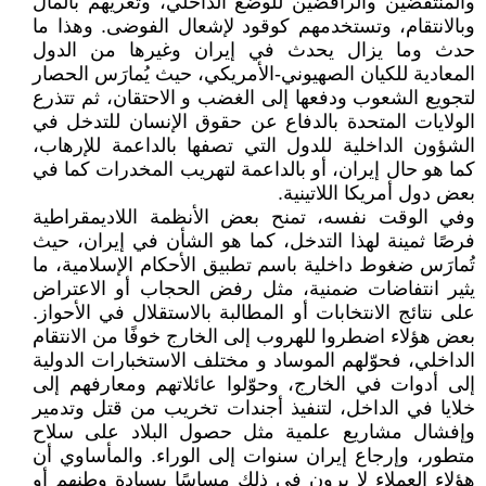
والمنتفضين والرافضين للوضع الداخلي، وتُغريهم بالمال
وبالانتقام، وتستخدمهم كوقود لإشعال الفوضى. وهذا ما
حدث وما يزال يحدث في إيران وغيرها من الدول
المعادية للكيان الصهيوني-الأمريكي، حيث يُمارَس الحصار
لتجويع الشعوب ودفعها إلى الغضب و الاحتقان، ثم تتذرع
الولايات المتحدة بالدفاع عن حقوق الإنسان للتدخل في
الشؤون الداخلية للدول التي تصفها بالداعمة للإرهاب،
كما هو حال إيران، أو بالداعمة لتهريب المخدرات كما في
بعض دول أمريكا اللاتينية.
وفي الوقت نفسه، تمنح بعض الأنظمة اللاديمقراطية
فرصًا ثمينة لهذا التدخل، كما هو الشأن في إيران، حيث
تُمارَس ضغوط داخلية باسم تطبيق الأحكام الإسلامية، ما
يثير انتفاضات ضمنية، مثل رفض الحجاب أو الاعتراض
على نتائج الانتخابات أو المطالبة بالاستقلال في الأحواز.
بعض هؤلاء اضطروا للهروب إلى الخارج خوفًا من الانتقام
الداخلي، فحوّلهم الموساد و مختلف الاستخبارات الدولية
إلى أدوات في الخارج، وحوّلوا عائلاتهم ومعارفهم إلى
خلايا في الداخل، لتنفيذ أجندات تخريب من قتل وتدمير
وإفشال مشاريع علمية مثل حصول البلاد على سلاح
متطور، وإرجاع إيران سنوات إلى الوراء. والمأساوي أن
هؤلاء العملاء لا يرون في ذلك مساسًا بسيادة وطنهم أو