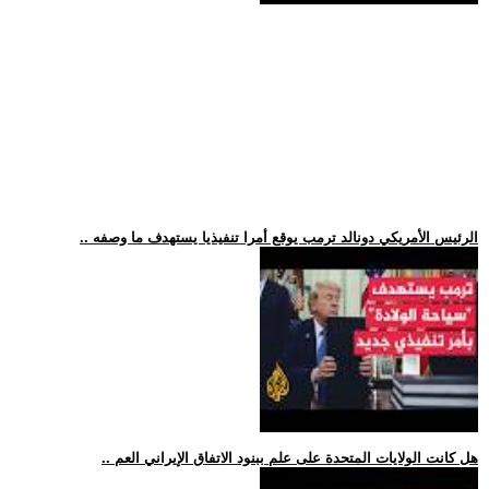
.. الرئيس الأمريكي دونالد ترمب يوقع أمرا تنفيذيا يستهدف ما وصفه
.. هل كانت الولايات المتحدة على علم ببنود الاتفاق الإيراني العم