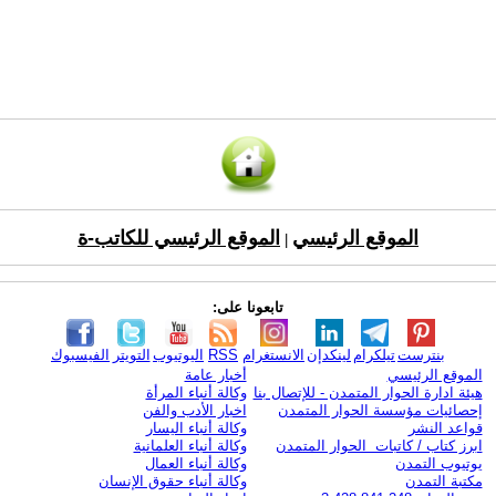
الموقع الرئيسي
الموقع الرئيسي للكاتب-ة
|
تابعونا على:
بنترست
تيلكرام
لينكدإن
الانستغرام
RSS
اليوتيوب
التويتر
الفيسبوك
الموقع الرئيسي
أخبار عامة
هيئة ادارة الحوار المتمدن - للإتصال بنا
وكالة أنباء المرأة
إحصائيات مؤسسة الحوار المتمدن
اخبار الأدب والفن
قواعد النشر
وكالة أنباء اليسار
ابرز كتاب / كاتبات الحوار المتمدن
وكالة أنباء العلمانية
يوتيوب التمدن
وكالة أنباء العمال
مكتبة التمدن
وكالة أنباء حقوق الإنسان