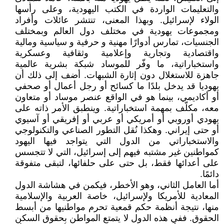
والتعليمات الواردة في الكتب اليهودية، وعلى رأسها
الولاء لإسرائيل. وبهذا المعنى، تنتشر عائلات وأفراد
ومجموعات يهودية في مختلف دول العالم وبمختلف
الجنسيات، تمارس أدوارًا مهنية و حرفية و سياسية ومالية
واقتصادية وتجارية وإعلامية وثقافية وعسكرية
واستخباراتية، ما وفّر للموساد شبكة بشرية عالمية
جاهزة للاستغلال دون إثارة الشبهات. أضف إلى ذلك أن
يهوديا قد يدخل بلدًا ما كسائح أو رجل أعمال أو صحفي
أو أكاديمي، بينما هو في الواقع عنصر موساد أو متعاون
معه، مكلّف بمهمة استخباراتية. وينطبق الأمر ذاته على
يهودي أوروبي أو أمريكي أو عربي أو إفريقي أو آسيوي
أو حتى إيراني. وهكذا نُقل التطور الصناعي والتكنولوجي
والاستخباراتي من الدول التي يتواجد فيها اليهود
كمواطنين غير مشتبه فيهم إلى إسرائيل، التي لا تتجسس
على أعدائها فقط، بل حتى على حلفائها، لتبقى متفوقة
دائمًا.
أما العامل الثاني، وهو الأخطر، فيكمن في هشاشة الدول
المعادية للأمريكا ولإسرائيل، خاصة العربية والإسلامية
منها، نتيجة أنظمة حكم قمعية تحرم مواطنيها من أبسط
الحقوق. ففي هذه الدول لا يتمتع المواطن بحقوق السكن