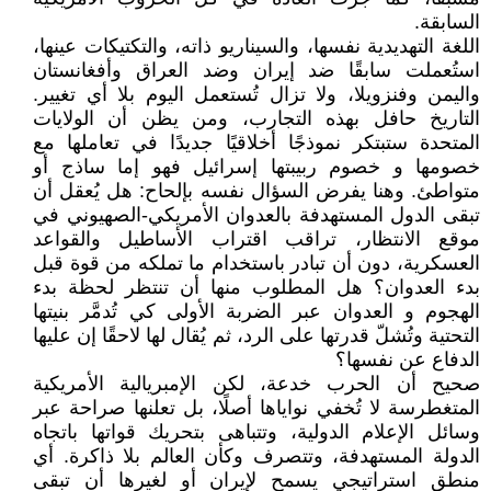
السابقة.
اللغة التهديدية نفسها، والسيناريو ذاته، والتكتيكات عينها،
استُعملت سابقًا ضد إيران وضد العراق وأفغانستان
واليمن وفنزويلا، ولا تزال تُستعمل اليوم بلا أي تغيير.
التاريخ حافل بهذه التجارب، ومن يظن أن الولايات
المتحدة ستبتكر نموذجًا أخلاقيًا جديدًا في تعاملها مع
خصومها و خصوم ربيبتها إسرائيل فهو إما ساذج أو
متواطئ. وهنا يفرض السؤال نفسه بإلحاح: هل يُعقل أن
تبقى الدول المستهدفة بالعدوان الأمريكي-الصهيوني في
موقع الانتظار، تراقب اقتراب الأساطيل والقواعد
العسكرية، دون أن تبادر باستخدام ما تملكه من قوة قبل
بدء العدوان؟ هل المطلوب منها أن تنتظر لحظة بدء
الهجوم و العدوان عبر الضربة الأولى كي تُدمَّر بنيتها
التحتية وتُشلّ قدرتها على الرد، ثم يُقال لها لاحقًا إن عليها
الدفاع عن نفسها؟
صحيح أن الحرب خدعة، لكن الإمبريالية الأمريكية
المتغطرسة لا تُخفي نواياها أصلًا، بل تعلنها صراحة عبر
وسائل الإعلام الدولية، وتتباهى بتحريك قواتها باتجاه
الدولة المستهدفة، وتتصرف وكأن العالم بلا ذاكرة. أي
منطق استراتيجي يسمح لإيران أو لغيرها أن تبقى