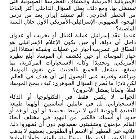
الإمبريالية الأمريكية وانكشاف الغطرسة الصهيونية التي
تستظل بها. ومع ذلك، يظل السؤال الداخلي أكثر إلحاحًا
من الخطر الخارجي: ألم تستفد إيران بعد من درس
الهجوم الصهيوني-الإسرائيلي-الأمريكي الأول خلال السنة
الماضية؟
عندما تنفّذ إسرائيل عملية اغتيال أو تخريب أو عدوان
داخل أي دولة، أو حين يكون الإعلام الإسرائيلي هو
السبّاق في تسريب أخبار عن عمليات وشيكة استنادًا إلى
جهاز الموساد، أو حين يُكشف أن الموساد أبلغ نظيره
الأمريكي، وتحديدًا وكالة الاستخبارات المركزية، بما
سيقع، ينشغل الجميع بالحديث عن تفوق الموساد
وبراعته وقدرته على الوصول إلى أي هدف في العالم.
لكن نادرًا ما يُطرح السؤال الجوهري: كيف ينجح الموساد
فعلًا، ولماذا يفشل الآخرون؟
الجواب لا يكمن فقط في التكنولوجيا أو الذكاء
الاستخباراتي، بل في عاملين أساسيين. أولهما طبيعة
العقيدة اليهودية التي لا ترتبط بجنسية أو لون أولغة أو
حدود أو أسماء. فالكثير من اليهود في مختلف أنحاء
العالم مؤمنون ومتشبثون بعقيدتهم دون أن يُظهروا ذلك
علانية عبر المظهر أو الاسم أو الطقوس. بعضهم لا يذهب
إلى الكنيس، لكنه يظل يهوديًا مئة بالمئة، حاملًا للمبادئ