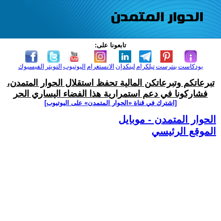
تابعونا على:
بودكاست
بنترست
تيلكرام
لينكدإن
الانستغرام
اليوتيوب
التويتر
الفيسبوك
تبرعاتكم وتبرعاتكن المالية تحفظ استقلال الحوار المتمدن،
فشاركونا في دعم استمرارية هذا الفضاء اليساري الحر
[اشترك في قناة ‫«الحوار المتمدن» على اليوتيوب]
الحوار المتمدن - موبايل
الموقع الرئيسي