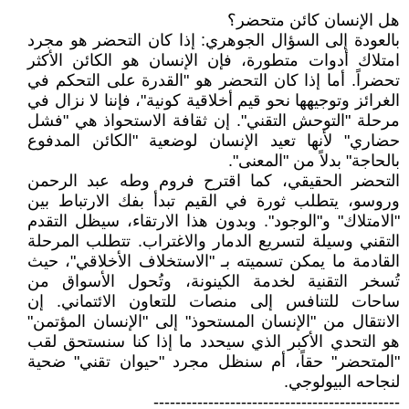
هل الإنسان كائن متحضر؟
بالعودة إلى السؤال الجوهري: إذا كان التحضر هو مجرد
امتلاك أدوات متطورة، فإن الإنسان هو الكائن الأكثر
تحضراً. أما إذا كان التحضر هو "القدرة على التحكم في
الغرائز وتوجيهها نحو قيم أخلاقية كونية"، فإننا لا نزال في
مرحلة "التوحش التقني". إن ثقافة الاستحواذ هي "فشل
حضاري" لأنها تعيد الإنسان لوضعية "الكائن المدفوع
بالحاجة" بدلاً من "المعنى".
التحضر الحقيقي، كما اقترح فروم وطه عبد الرحمن
وروسو، يتطلب ثورة في القيم تبدأ بفك الارتباط بين
"الامتلاك" و"الوجود". وبدون هذا الارتقاء، سيظل التقدم
التقني وسيلة لتسريع الدمار والاغتراب. تتطلب المرحلة
القادمة ما يمكن تسميته بـ "الاستخلاف الأخلاقي"، حيث
تُسخر التقنية لخدمة الكينونة، وتُحول الأسواق من
ساحات للتنافس إلى منصات للتعاون الائتماني. إن
الانتقال من "الإنسان المستحوذ" إلى "الإنسان المؤتمن"
هو التحدي الأكبر الذي سيحدد ما إذا كنا سنستحق لقب
"المتحضر" حقاً، أم سنظل مجرد "حيوان تقني" ضحية
لنجاحه البيولوجي.
---------------------------------------------