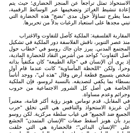
الاستحواذ تمثل تراجعاً عن المنجز الحضاري؛ حيث يتم
إعادة تنشيط الغرائز وتضخيمها عبر الوسائط الرقمية،
مما يطرح تساؤلاً حول مدى "نضج" هذه الحضارة التي
تبني مجدها على استعباد الرغبات بدلاً من تحريرها.
المقاربة الفلسفية: الملكية كأصل للتفاوت والاغتراب
منذ عصر التنوير، ناقش الفلاسفة دور الملكية في تشكيل
المجتمع المدني. يبرز جان جاك روسو في "خطاب حول
أصل التفاوت" كواحد من أشرس النقاد للحضارة المادية،
إذ يرى أن الإنسان في "حالة الطبيعة" كان مكتفياً بذاته
وحراً، ولكن "اللحظة المأساوية" كانت عندما قام أول
شخص بتسييج قطعة أرض وقال "هذه لي"، ووجد أناساً
بسطاء بما يكفي لتصديقه. بالنسبة لروسو، فإن الملكية
الخاصة هي أصل كل الشرور الاجتماعية من حروب
وجرائم وعدم مساواة.
في المقابل، قدم توماس هوبز رؤية أكثر قتامة، معتبراً
أن غريزة الاستحواذ والتنافس هي التي تخلق "حرب
الجميع ضد الجميع" في غياب سلطة مركزية. لكن روسو
يرد بأن هوبز أسقط صفات "الإنسان المتمدن" الجشع
على "الإنسان البدائي"؛ فالحضارة هي التي خلقت