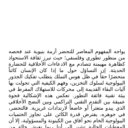
يواجه المفهوم المعاصر للتحضر أزمة بنيوية عند فحصه
من منظور تطوري وفلسفي؛ حيث تبرز ثقافة الاستحواذ
كظاهرة مهيمنة تتصادم مع الادعاءات الأخلاقية للحضارة
الحديثة. إن التساؤل حول ما إذا كان الإنسان كائناً
متحضرًا حقاً في ظل هوس التملك يتطلب تفكيك الجذور
البيولوجية لسلوك التخزين، وفهم الكيفية التي تحولت بها
آليات البقاء القديمة إلى محركات للاستهلاك المفرط في
بيئة تقنية فائقة التطور. تعكس هذه الإشكالية فجوة
عميقة بين التقدم التقني التراكمي وبين النضج الأخلاقي
الذي يبدو متعثراً أو خاضعاً لارتدادات غريزية. فالتحضر،
في جوهره، يفترض قدرة الكائن على تجاوز الحتميات
البيولوجية الخام نحو آفاق من الكينونة والمسؤولية، إلا أن
المعطيات الحالية تشير إلى أننا ربما نعيش حالة من