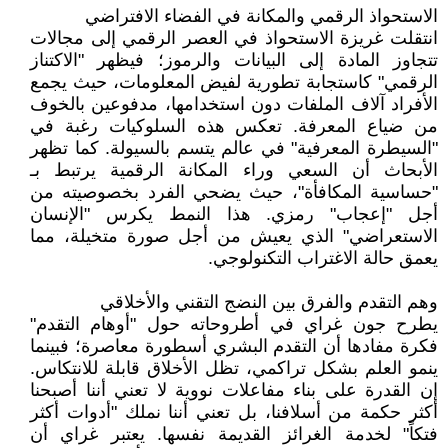
الاستحواذ الرقمي والمكانة في الفضاء الافتراضي
انتقلت غريزة الاستحواذ في العصر الرقمي إلى مجالات
تتجاوز المادة إلى البيانات والرموز؛ فيظهر "الاكتناز
الرقمي" كاستجابة تطورية لفيض المعلومات، حيث يجمع
الأفراد آلاف الملفات دون استخدامها، مدفوعين بالخوف
من ضياع المعرفة. تعكس هذه السلوكيات رغبة في
"السيطرة المعرفية" في عالم يتسم بالسيولة. كما تظهر
الأبحاث أن السعي وراء المكانة الرقمية يرتبط بـ
"حساسية المكافأة"، حيث يضحي الفرد بخصوصيته من
أجل "إعجاب" رمزي. هذا النمط يكرس "الإنسان
الاستعراضي" الذي يعيش من أجل صورة متخيلة، مما
يعمق حالة الاغتراب التكنولوجي.
وهم التقدم والفرق بين النضج التقني والأخلاقي
يطرح جون غراي في أطروحاته حول "أوهام التقدم"
فكرة مفادها أن التقدم البشري أسطورة معاصرة؛ فبينما
ينمو العلم بشكل تراكمي، تظل الأخلاق قابلة للانتكاس.
إن القدرة على بناء مفاعلات نووية لا تعني أننا أصبحنا
أكثر حكمة من أسلافنا، بل تعني أننا نملك "أدوات أكثر
فتكاً" لخدمة الغرائز القديمة نفسها. يعتبر غراي أن