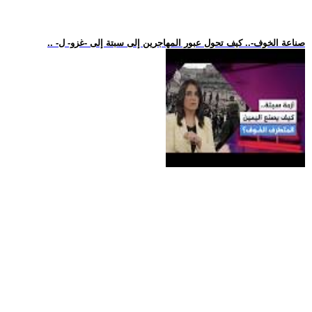
.. -صناعة الخوف-.. كيف تحول عبور المهاجرين إلى سبتة إلى -غزو- ل