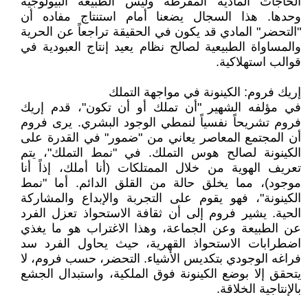
الحاجات المادية المفرطة وليس الطبيعة البيولوجية
وحدها. هذا السجال يضعنا أمام استنتاج مفاده أن
"التحضر" المادي قد يكون في الحقيقة تراجعاً عن الحرية
والمساواة الطبيعية لصالح نظام يعيد إنتاج العبودية في
قوالب استهلاكية.
إريك فروم: الكينونة في مواجهة التملك
في مؤلفه الشهير "أن تملك أو أن تكون"، قدم إريك
فروم تشريحاً نفسياً لنمطي الوجود البشري. يرى فروم
أن المجتمع المعاصر يعاني من "ضمور" في القدرة على
الكينونة لصالح هوس التملك. في "نمط التملك"، يتم
تعريف الهوية من خلال الممتلكات (أنا أملك، إذاً أنا
موجود)، مما يخلق حالة من القلق الدائم. أما "نمط
الكينونة"، فهو يقوم على التجربة والإبداع والمشاركة
الحية. يشير فروم إلى أن ثقافة الاستحواذ تعزل الفرد
عن الطبيعة وعن الجماعة، وهذا الاغتراب هو ما يغذي
اضطرابات الاستحواذ القهرية، حيث يحاول الفرد سد
فراغه الوجودي بتكديس الأشياء. التحضر، حسب فروم، لا
يتحقق إلا بوضع الكينونة فوق الملكية، واستبدال الجشع
بالإنتاجية الخلاقة.