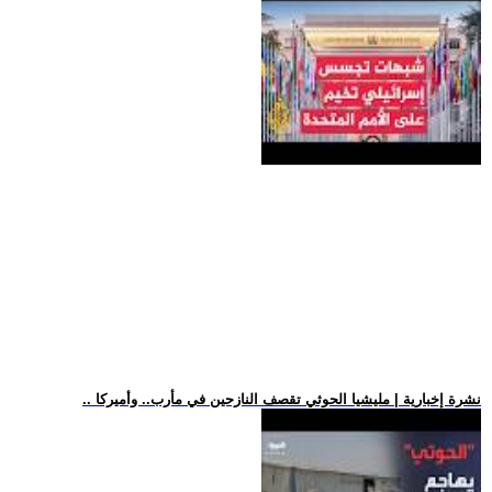
.. نشرة إخبارية | مليشيا الحوثي تقصف النازحين في مأرب.. وأميركا