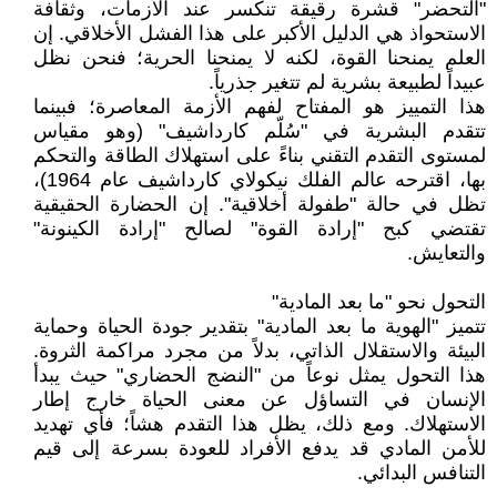
"التحضر" قشرة رقيقة تنكسر عند الأزمات، وثقافة
الاستحواذ هي الدليل الأكبر على هذا الفشل الأخلاقي. إن
العلم يمنحنا القوة، لكنه لا يمنحنا الحرية؛ فنحن نظل
عبيداً لطبيعة بشرية لم تتغير جذرياً.
هذا التمييز هو المفتاح لفهم الأزمة المعاصرة؛ فبينما
تتقدم البشرية في "سُلّم كارداشيف" (وهو مقياس
لمستوى التقدم التقني بناءً على استهلاك الطاقة والتحكم
بها، اقترحه عالم الفلك نيكولاي كارداشيف عام 1964)،
تظل في حالة "طفولة أخلاقية". إن الحضارة الحقيقية
تقتضي كبح "إرادة القوة" لصالح "إرادة الكينونة"
والتعايش.
التحول نحو "ما بعد المادية"
تتميز "الهوية ما بعد المادية" بتقدير جودة الحياة وحماية
البيئة والاستقلال الذاتي، بدلاً من مجرد مراكمة الثروة.
هذا التحول يمثل نوعاً من "النضج الحضاري" حيث يبدأ
الإنسان في التساؤل عن معنى الحياة خارج إطار
الاستهلاك. ومع ذلك، يظل هذا التقدم هشاً؛ فأي تهديد
للأمن المادي قد يدفع الأفراد للعودة بسرعة إلى قيم
التنافس البدائي.