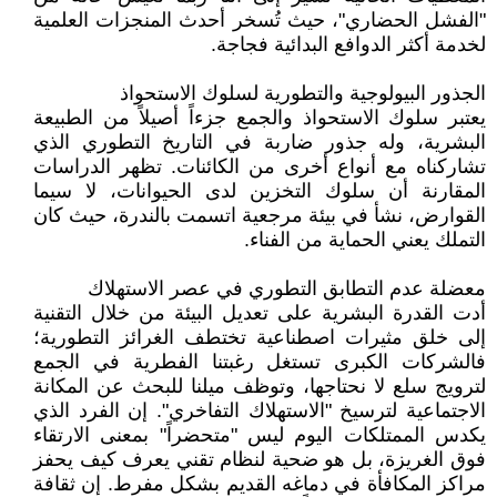
"الفشل الحضاري"، حيث تُسخر أحدث المنجزات العلمية
لخدمة أكثر الدوافع البدائية فجاجة.
الجذور البيولوجية والتطورية لسلوك الاستحواذ
يعتبر سلوك الاستحواذ والجمع جزءاً أصيلاً من الطبيعة
البشرية، وله جذور ضاربة في التاريخ التطوري الذي
تشاركناه مع أنواع أخرى من الكائنات. تظهر الدراسات
المقارنة أن سلوك التخزين لدى الحيوانات، لا سيما
القوارض، نشأ في بيئة مرجعية اتسمت بالندرة، حيث كان
التملك يعني الحماية من الفناء.
معضلة عدم التطابق التطوري في عصر الاستهلاك
أدت القدرة البشرية على تعديل البيئة من خلال التقنية
إلى خلق مثيرات اصطناعية تختطف الغرائز التطورية؛
فالشركات الكبرى تستغل رغبتنا الفطرية في الجمع
لترويج سلع لا نحتاجها، وتوظف ميلنا للبحث عن المكانة
الاجتماعية لترسيخ "الاستهلاك التفاخري". إن الفرد الذي
يكدس الممتلكات اليوم ليس "متحضراً" بمعنى الارتقاء
فوق الغريزة، بل هو ضحية لنظام تقني يعرف كيف يحفز
مراكز المكافأة في دماغه القديم بشكل مفرط. إن ثقافة