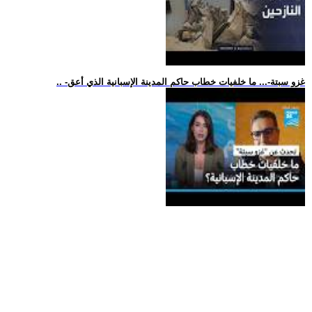
.. -غزو سبتة-... ما خلفيات خطاب حاكم المدينة الإسبانية الذي أعق