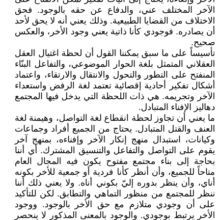
الآخر المختلف عني، والدفاع عن حقه بالوجود. فحق
الاختلاف من القضايا الطبيعية. وذلك يعني أنه لا يحق لأحد
أن يصادره. فوجودي كأنا ذاتية يعني وجود الأخر، والعكس
صحيح.
تأسيساً على ما سبق يمكننا القول أن لحظة اغتيال العقل
العقلاني المتمثل بلغة الحوار الموضوعي، والتفاعل البنّاء
المنفتح على التطور والتحول والانتقال والارتقاء، واعتماد
أشكال تفكير أحادية إقصائية تعتمد لغة الرفض واستعداء
الآخر وتجريمه. هي ذات اللحظة التي يدخل فيها المجتمع
دهاليز الإفناء المتبادل.
ما يعني أن تجاوز لحظة انقطاع لغة التواصل، وهيمنة لغة
العنف والقتل المتبادل. يحتاج من الجميع أفراد وجماعات
وكيانات، استبدال منهج إنكار الآخر وإفناءه، بمنهج آخر
يقوم على التواصل والتفاعل والتنسيق المشترك. أي أننا
بحاجة إلى بناء مجتمع مفتوح يكون فيه المجال العام
متاحاً للجميع، وأن أنظر كأنا فردية أو جمعية للأخر بكونه
أناي، وأن ينظر بدوره إليّ بكوني أناه. ولا يعني ذلك أننا
ننظر للمجتمع من منظور التماهي والتطابق. لكن للتأكيد
على أن وجودي متلازم مع حق الأخر بالوجود. ووجود
الأخر يرتبط بوجودي. والوجود بالمعنى المذكور لا ينحصر