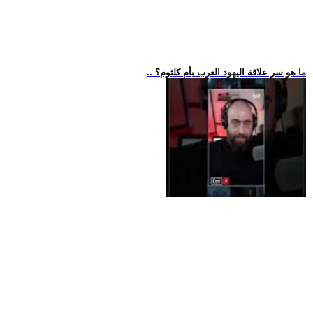
.. ما هو سر علاقة اليهود العرب بأم كلثوم؟