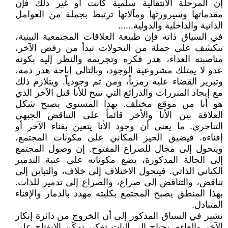
إن المرحلة الانتقالية سلمية كانت أو غير ذلك فإن
مقدماتها وسيرورتها ومآلاتها ترتبط بجملة من العوامل
الذاتية والداخلية والدولية......
في السياق ذاته فإن طبيعة العلاقات المجتمعية البينية،
تنكشف على جملة من التحولات تبدأ من رفض الآخر،
مناصبته العداء، هدر فكره وتجريمه والنظر إليه بكونه
عدو لا يمتلك مشروعية الوجود، وبالتالي إباحة هدر دمه،
وتبرير القضاء عليه رمزياً، ومن ثم وجودياً. ويتلازم ذلك
مع إيجاد المبررات والذرائع التي تبيح للأنا قتل الآخر الذي
هو أنا من موقع مختلف. بهذا المستوى يصبح شكل
العلاقة بين الأنا والأخر قائماً على التناقض الجبهي
التناحري. ما يعني أن وجود الأنا يتعين بفناء الآخر أو
إفناءه. فيضيق الحيز المكاني على مكونات المجتمع،
ويتحول إلى مجال للصراع المفتوح. إن وصول المجتمع
إلى الحالة المذكورة، يضع مكوناته على عتبة التدمير
الكياني الذاتي. فيتحول الاختلاف إلى خلاف، والتباين إلى
تناقض، والتناقض إلى صراع، والصراع إلى تدمير للذات.
بهذا المنطق يصبح المجتمع بكليته مهدد بالدمار والإفناء
المتبادل.
نشير في السياق المذكور إلى أن الخروج من دائرة إنكار
الآخر وإلغاءه، يحتاج إلى آليات تفكير تمكّن الانفتاح على