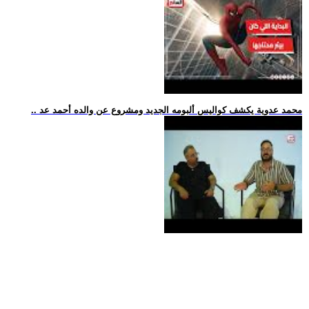
.. محمد عدوية يكشف كواليس ألبومه الجديد ومشروع عن والده أحمد عد