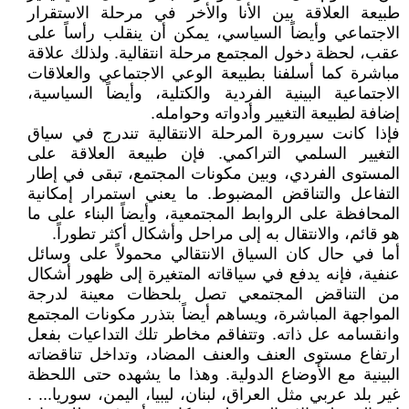
طبيعة العلاقة بين الأنا والأخر في مرحلة الاستقرار
الاجتماعي وأيضاً السياسي، يمكن أن ينقلب رأساً على
عقب، لحظة دخول المجتمع مرحلة انتقالية. ولذلك علاقة
مباشرة كما أسلفنا بطبيعة الوعي الاجتماعي والعلاقات
الاجتماعية البينية الفردية والكتلية، وأيضاً السياسية،
إضافة لطبيعة التغيير وأدواته وحوامله.
فإذا كانت سيرورة المرحلة الانتقالية تندرج في سياق
التغيير السلمي التراكمي. فإن طبيعة العلاقة على
المستوى الفردي، وبين مكونات المجتمع، تبقى في إطار
التفاعل والتناقض المضبوط. ما يعني استمرار إمكانية
المحافظة على الروابط المجتمعية، وأيضاً البناء على ما
هو قائم، والانتقال به إلى مراحل وأشكال أكثر تطوراً.
أما في حال كان السياق الانتقالي محمولاً على وسائل
عنفية، فإنه يدفع في سياقاته المتغيرة إلى ظهور أشكال
من التناقض المجتمعي تصل بلحظات معينة لدرجة
المواجهة المباشرة، ويساهم أيضاً بتذرر مكونات المجتمع
وانقسامه عل ذاته. وتتفاقم مخاطر تلك التداعيات بفعل
ارتفاع مستوى العنف والعنف المضاد، وتداخل تناقضاته
البينية مع الأوضاع الدولية. وهذا ما يشهده حتى اللحظة
غير بلد عربي مثل العراق، لبنان، ليبيا، اليمن، سوريا... .