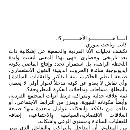
أنــــا هـــــــــــــــو الآخــــــــــر؟!.
كاتب وباحث سوري
تكشف تجليات الأنا الفردية والجمعية عن إشكالية ذات
بعد تاريخي وحضاري. فهي بهذا المعنى ليست وليدة
اللحظة الراهنة، بل استمرار تجدد وإنتاج الماضي بكونه
أيديولوجية سائدة (الحروب الدينية/ التغول الاستعماري،
طبيعة النظم الحاكمة، بنية التفكير والعقليات السائدة.)
وأي نقاش لا يعدو عن كونه مدخلاً لحوار أولي لا يغطي
بالمطلق مساحات وتداخلات الفكرة المطروحة؟.
ثمة علاقة جدلية ومتراكبة تربط أنوات المجتمع الفردية،
وأيضاً مكوناته البنيوية. ويعزز من الترابط الاجتماعي، أو
يفاقم من تفككه وانحلاله، عوامل متعددة منها: طبيعة
العلاقات الاقتصادية،السياسية والاجتماعية، إضافة
للعقليات السائدة ومستوى الوعي وأشكاله.
من المعلوم، أن التداخل والتراكب والتفاعل الذي يميز