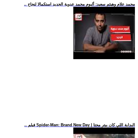
.. محمد علام وهيثم سعيد: ألبوم محمد عدوية الجديد استكمالا لنجاح
.. فيلم Spider-Man: Brand New Day | البداية اللي كان بيتر محتا