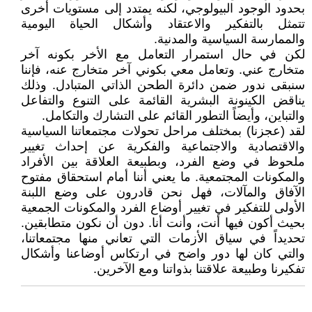
بحدود الوجود البيولوجي، لكنه يمتدد إلى مستويات أخرى
تتمثل بالتفكير والاعتقاد وأشكال الحياة اليومية
والممارسة السياسية والمدنية.
لكن في حال استمرار التعامل مع الأخر بكونه آخر
متخارج عني. وتعامل معي بكوني آخر متخارج عنه، فإننا
سنبقى ندور ضمن دائرة الطحن الذاتي المتبادل. وذلك
يناقض الكينونة البشرية القائمة على التنوع والتفاعل
والتباين، وأيضاً التطور القائم على التشارك والتكامل.
لقد (عجزنا) بمختلف مراحل تحولات مجتمعاتنا السياسية
والاقتصادية والاجتماعية والفكرية عن إحداث تغيير
ملحوظ في وضع الفرد، وبطبيعة العلاقة بين الأفراد
والمكونات المجتمعية. ما يعني أننا أمام استحقاق مفتوح
الآفاق والمآلات، فهل نحن قادرون على وضع اللبنة
الأولى للتفكير في تغيير أوضاع الفرد والمكونات الجمعية
بحيث أكون فيها أنت، وأنت أنا. دون أن نكون متطابقين.
تحديداً في سياق الأزمات التي تعاني منها مجتمعاتنا،
والتي كان لها دور واضح في ارتكاس أوضاعنا وأشكال
تفكيرنا وطبيعة علاقتنا بذواتنا ومع الآخرين.