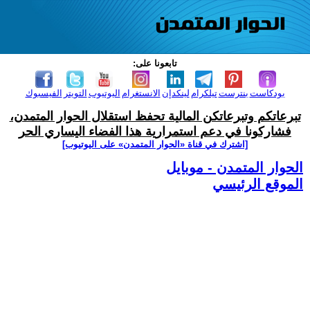
تابعونا على:
بودكاست
بنترست
تيلكرام
لينكدإن
الانستغرام
اليوتيوب
التويتر
الفيسبوك
تبرعاتكم وتبرعاتكن المالية تحفظ استقلال الحوار المتمدن،
فشاركونا في دعم استمرارية هذا الفضاء اليساري الحر
[اشترك في قناة ‫«الحوار المتمدن» على اليوتيوب]
الحوار المتمدن - موبايل
الموقع الرئيسي