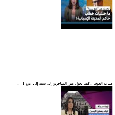
.. -صناعة الخوف-.. كيف تحول عبور المهاجرين إلى سبتة إلى -غزو- ل