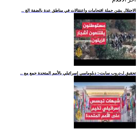
.. الاحتلال يشن حملة اقتحامات واعتقالات في مناطق عدة بالضفة الغ
.. تحقيق لـ-دروب سايت-: دبلوماسي إسرائيلي بالأمم المتحدة جمع مع