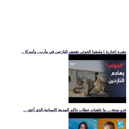
.. نشرة إخبارية | مليشيا الحوثي تقصف النازحين في مأرب.. وأميركا
.. -غزو سبتة-... ما خلفيات خطاب حاكم المدينة الإسبانية الذي أعق