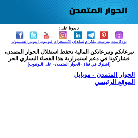
تابعونا على:
بودكاست
بنترست
تيلكرام
لينكدإن
الانستغرام
اليوتيوب
التويتر
الفيسبوك
تبرعاتكم وتبرعاتكن المالية تحفظ استقلال الحوار المتمدن،
فشاركونا في دعم استمرارية هذا الفضاء اليساري الحر
[اشترك في قناة ‫«الحوار المتمدن» على اليوتيوب]
الحوار المتمدن - موبايل
الموقع الرئيسي