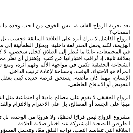
بعد تجربة الزواج الفاشلة، ليس الخوف من الحب وحده ما يع
انسحاب؟
الزواج الفاشل لا يترك أثره على العلاقة السابقة فحسب، بل ي
الهزيمة، لكنه يجعل الحذر لغة داخلية، ويحوّل الطمأنينة إل
في المجتمعات، غالبًا ما يُنظر إلى الطلاق كخلل شخصي، لا ك
بعلاقة ثانية، إذ تُراقَب اختياراتها عن كثب، ويُختزل أي تعث
الشجاعة الحقيقية تكمن في مواجهة الألم وفهم أثره، ومنع تح
المرأة هو الاحتواء، الوقت، ومساحة لإعادة ترتيب الداخل.
الإنسان، مهما كان ماضيه، يستحق فرصة جديدة تُبنى بعقل 
التعويض أو الاندفاع العاطفي.
الزواج الحقيقي لا يقوم على مصالح مادية أو اجتماعية مثل
مبنيًا على الجسد أو المصالح، بل على الاحترام والالتزام والق
مشروع الزواج ليس قرارًا لحظيًا، ولا هروبًا من الوحدة، ب
الطرفين للتضحية المشتركة عند اختبار صلابة العلاقة.
العلاقة التي تتقاسم التعب، تواجه القلق معًا، وتتحمل المسؤ