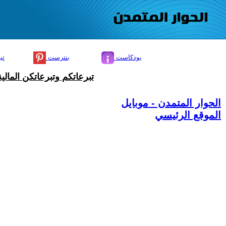
بودكاست
بنترست
تي
تبرعاتكم وتبرعاتكن المال
الحوار المتمدن - موبايل
الموقع الرئيسي