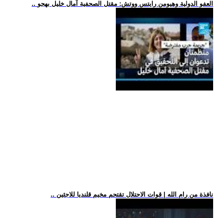
.. العفو الدولية وهيومن رايتس ووتش: مقتل الصحفية آمال خليل بهجو
.. نافذة من رام الله | قوات الاحتلال تقتحم مخيم قلنديا للاجئين