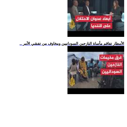
.. الأمطار تفاقم مأساة النازحين السودانيين ومخاوف من تفشي الأمر