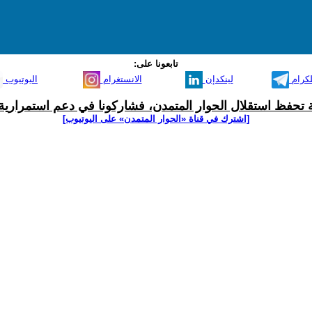
تابعونا على:
لكرام
لينكدإن
الانستغرام
اليوتيوب
ية تحفظ استقلال الحوار المتمدن، فشاركونا في دعم استمرارية 
[اشترك في قناة ‫«الحوار المتمدن» على اليوتيوب]