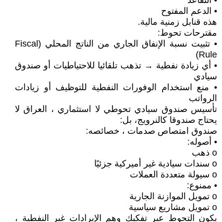
• التقاعد
• الدعم المفتوح
هذه قنابل زمنية مالية.
مقترحات تحوط:
• تثبيت نسبة الإنفاق الجاري من الناتج المحلي (Fiscal
Rule)
• أي زيادة نفطية → تذهب تلقائيا للاحتياطيات أو صندوق
سيادي
• منع استخدام الوفورات النفطية للتوظيف أو زيادات
الرواتب
تأسيس صندوق سيادي تحوطي لا استثماري ، العراق لا
يحتاج صندوقا كالنرويج، بل:
صندوق امتصاص صدمات ، خصائصه:
• أصوله:
o ذهب
o سندات سيادية غير أميركية جزئيًا
o سيولة متعددة العملات
• ممنوع:
o تمويل الموازنة الجارية
o تمويل مشاريع سياسية
يكون التحوط عبر تفكيك وهم الإيرادات غير النفطية ،