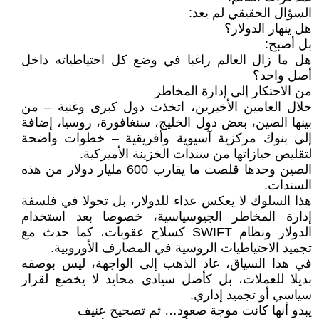
السؤال الحقيقي لم يعد:
هل ينهار الدولار؟
بل أصبح:
هل ما زال العالم راغبا في وضع كل احتياطياته داخل
أصل واحد؟
من الاحتكار إلى إدارة المخاطر
خلال العامين الأخيرين، اتخذت دول كبرى وغنية – من
بينها الصين، بعض دول الخليج، سنغافورة، روسيا، إضافة
إلى بنوك مركزية آسيوية وأفريقية – خطوات واضحة
لتقليص حيازاتها من سندات الخزينة الأميركية.
الصين وحدها قلصت ما يقارب 600 مليار دولار من هذه
السندات.
هذا السلوك لا يعكس عداء للدولار، بل تحولا في فلسفة
إدارة المخاطر الجيوسياسية، خصوصا بعد استخدام
الدولار ونظام SWIFT كسلاح عقوبات، كما حدث مع
تجميد الاحتياطيات الروسية في المصارف الأوروبية.
في هذا السياق، عاد الذهب إلى الواجهة، ليس بوصفه
بديلا للعملات، بل كأصل سيادي محايد لا يخضع لقرار
سياسي أو تجميد إداري.
يبدو أنها كانت موجة صعود… ثم تصحيح عنيف