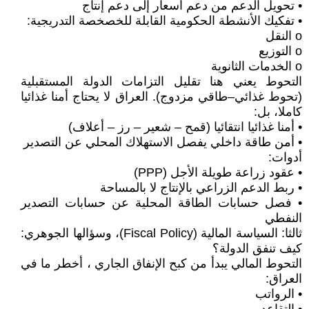
• تحويل الدعم من دعم أسعار إلى دعم إنتاج
• تفكيك الأنشطة الحكومية القابلة للخصخصة التدريجية:
o النقل
o التوزيع
o الخدمات الثانوية
التحوط يعني هنا تقليل التزامات الدولة المستقبلية
(تحوط غذائي–طاقي مزدوج). العراق لا يحتاج أمنا غذائيا
كاملا، بل:
• أمنا غذائيا انتقائيا (قمح – شعير – رز – أعلاف)
• أمن طاقة داخلي يفصل الاستهلاك المحلي عن التصدير
أدوات:
• عقود زراعة طويلة الأجل (PPP)
• ربط الدعم الزراعي بالإنتاج لا بالمساحة
• فصل حسابات الطاقة المحلية عن حسابات التصدير
النفطي
ثالثا: السياسة المالية (Fiscal Policy)، وسؤالها الجوهري:
كيف تنفق الدولة؟
التحوط المالي يبدأ من كبح الإنفاق الجاري ، أخطر ما في
العراق:
• الرواتب