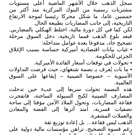
سجل الذهب خلال الأشهر الماضية أعلى مستويات
مشتريات رسمية من البنوك المركزية منذ أكثر من
خمسين عاما، ما شكل محركا رئيسيا لموجة الارتفاع
التاريخية، إلى جانب المضاربات بطبيعة الحال.
لكن كما في كل دورة مالية، اختلط الهيكلي بالمضاربي.
فبعد بلوغ الذهب قمما تاريخية، دخل السوق مرحلة
تصحيح حاد، مدفوعا بعدة عوامل متداخلة:
• غياب بيانات اقتصادية أميركية حساسة بسبب الإغلاق
الجزئي للحكومة.
• تحولات في توقعات أسعار الفائدة الأميركية.
• ما بات يُعرف بـ بصمة شنغهاي، حيث فرضت التداولات
الآسيوية – خصوصا الصينية – إيقاعها على السوق
العالمية.
هذه البصمة تحولت سريعا إلى عبء حين تدخلت
المصارف الصينية لكبح السيولة الساخنة، فانفجرت
فقاعة المضاربات، وتحول الملاذ الآمن مؤقتا إلى ساحة
تصفيات قسرية، امتد أثرها إلى الفضة والمعادن
والعملات المشفرة.
الذهب ليس فقاعة… بل إعادة توزيع ثقة
رغم قسوة التصحيح، تراهن مؤسسات مالية دولية على