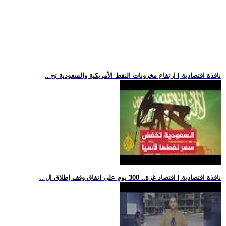
.. نافذة اقتصادية | ارتفاع مخزونات النفط الأمريكية والسعودية تخ
.. نافذة اقتصادية | اقتصاد غزة.. 300 يوم على اتفاق وقف إطلاق ال