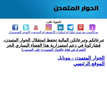
تابعونا على:
بودكاست
بنترست
تيلكرام
لينكدإن
الانستغرام
اليوتيوب
التويتر
الفيسبوك
تبرعاتكم وتبرعاتكن المالية تحفظ استقلال الحوار المتمدن،
فشاركونا في دعم استمرارية هذا الفضاء اليساري الحر
[اشترك في قناة ‫«الحوار المتمدن» على اليوتيوب]
الحوار المتمدن - موبايل
الموقع الرئيسي