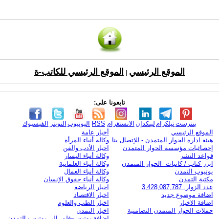
الموقع الرئيسي
الموقع الرئيسي للكاتب-ة
|
تابعونا على:
بنترست
تيلكرام
لينكدإن
الانستغرام
RSS
اليوتيوب
التويتر
الفيسبوك
الموقع الرئيسي
أخبار عامة
هيئة ادارة الحوار المتمدن - للإتصال بنا
وكالة أنباء المرأة
إحصائيات مؤسسة الحوار المتمدن
اخبار الأدب والفن
قواعد النشر
وكالة أنباء اليسار
ابرز كتاب / كاتبات الحوار المتمدن
وكالة أنباء العلمانية
يوتيوب التمدن
وكالة أنباء العمال
مكتبة التمدن
وكالة أنباء حقوق الإنسان
عدد الزوار: 3,428,087,787
اخبار الرياضة
اضافة موضوع جديد
اخبار الاقتصاد
اضافة الاخبار
اخبار الطب والعلوم
حملات الحوار المتمدن التضامنية
اخبار التمدن
إضافة يوتيوب-فلم إلى يوتيوب التمدن