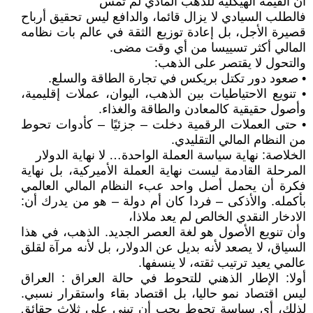
أن القيمة الهيكلية للذهب المادي لم تمس
فالطلب السيادي لا يزال قائما، والدافع ليس تحقيق أرباح
قصيرة الأجل، بل إعادة توزيع الثقة في عالم بات نظامه
المالي أكثر تسييسا من أي وقت مضى.
والتحول لا يقتصر على الذهب:
• صعود دور تكتل بريكس في تجارة الطاقة والسلع.
• تنويع الاحتياطيات بين الذهب، اليوان، عملات إقليمية،
وأصول حقيقية كالمعادن والطاقة والغذاء.
• حتى العملات الرقمية دخلت – جزئيًا – كأدوات تحوط
من النظام المالي التقليدي.
الخلاصة: نهاية سياسة العملة الواحدة… لا نهاية الدولار
المرحلة القادمة ليست نهاية العملة الأميركية، بل نهاية
فكرة أن يحمل أصل واحد عبء النظام المالي العالمي
بأكمله. والأذكى – فردا كان أم دولة – هو من يدرك أن:
الادخار النقدي الخالص لم يعد ملاذا،
وأن تنويع الأصول هو لغة العصر الجديد. الذهب، في هذا
السياق، لا يصعد لأنه بديل عن الدولار، بل لأنه مرآة لقلق
عالمي يعيد ترتيب ثقته، لا ينسفها.
أولا: الإطار الذهني للتحوط في حالة العراق : العراق
ليس اقتصاد نمو حاليا، بل اقتصاد بقاء واستقرار نسبي.
لذلك، أي سياسة تحوط يجب أن تبنى على ثلاث حقائق