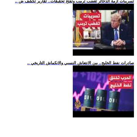
.. تسريبات أزمة الذخائر تغضب ترمب وتفتح تحقيقات.. تقارير تكشف ض
.. صادرات نفط الخليج.. بين الانتعاش النسبي والانكماش التاريخي