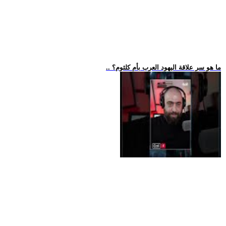
.. ما هو سر علاقة اليهود العرب بأم كلثوم؟