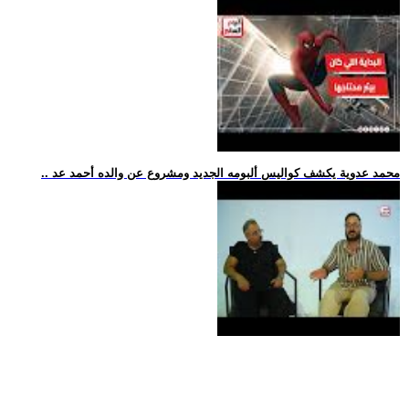
.. محمد عدوية يكشف كواليس ألبومه الجديد ومشروع عن والده أحمد عد