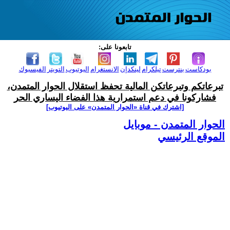
تابعونا على:
بودكاست
بنترست
تيلكرام
لينكدإن
الانستغرام
اليوتيوب
التويتر
الفيسبوك
تبرعاتكم وتبرعاتكن المالية تحفظ استقلال الحوار المتمدن،
فشاركونا في دعم استمرارية هذا الفضاء اليساري الحر
[اشترك في قناة ‫«الحوار المتمدن» على اليوتيوب]
الحوار المتمدن - موبايل
الموقع الرئيسي