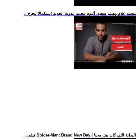
.. محمد علام وهيثم سعيد: ألبوم محمد عدوية الجديد استكمالا لنجاح
.. فيلم Spider-Man: Brand New Day | البداية اللي كان بيتر محتا