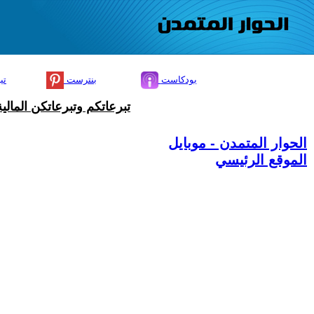
بودكاست
بنترست
تي
تبرعاتكم وتبرعاتكن المال
الحوار المتمدن - موبايل
الموقع الرئيسي