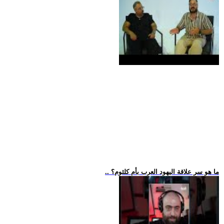
.. ما هو سر علاقة اليهود العرب بأم كلثوم؟