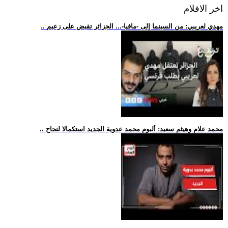
اخر الافلام
.. مهدي لعريبي: من السينما إلى -مافيا-... الجزائر تقبض على زعيم
.. محمد علام وهيثم سعيد: ألبوم محمد عدوية الجديد استكمالا لنجاح