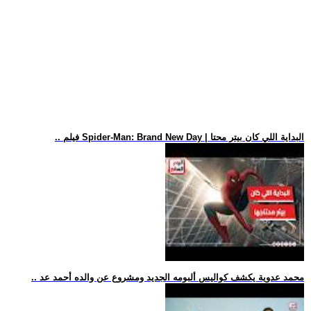
.. فيلم Spider-Man: Brand New Day | البداية اللي كان بيتر محتا
.. محمد عدوية يكشف كواليس ألبومه الجديد ومشروع عن والده أحمد عد