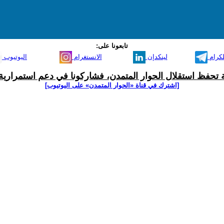
تابعونا على:
لكرام
لينكدإن
الانستغرام
اليوتيوب
ية تحفظ استقلال الحوار المتمدن، فشاركونا في دعم استمرارية 
[اشترك في قناة ‫«الحوار المتمدن» على اليوتيوب]