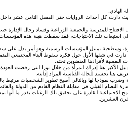
 الهادي:
يث دارت كل أحداث الروايات حتى الفصل الثامن عشر داخل عا
ال الافتتاح للمدرسة والجمعية الزراعية وفساد رجال الإدا
 على استيعاب تلك الاحتياجات، فقد سقطت هيبة هذه المؤسسا
 الجزيرة، وسطحية تمثيل المؤسسات الرسمية وهو أمر يدل على
واية دارت في شقها الأول حول فكرة سقوط البناء المجتمعي الم
 النفسية لأفرادها المنضوين تحته.
دليل الأكبر هنا إدراك المرأة من خلال نورا التي رفضت العود
ف هنا تجسيد للحالة القياسية المراد إدانته.
ضرب نموذجا لها وبالتالي أصبح تطوير الشخصيات مرتبط بالبناء
النظام القبلي في مقابلة النظام القادم من الدولة والقائم ع
الاجتماعية القادرة على تحقيق تلك الرغبات بقدر ما أنها نمط
رن العشرين.