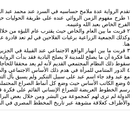
تقدم الرواية عدة ملامح حساسيه في السرد عند محمد عبد الله
١ طرح مفهوم الزمن الروائي عنده على طريقة الحوليات ح
الفرح الخاص بعبد الله وغنيمه.
٢ قربت ما بين العام والخاص حيث يقترب عام اللبؤه من خل
وكذلك الجمعية الزراعية برغبات الفلاحين في لم تعد قادرة
هنا.
٣ قربت ما بين انهيار الواقع الاجتماعي عند القبيلة في
هنا فكرة أن ما يصلح للمدينة لا يصلح البادية فقد بدأت الر
سقوط ذلك النظام المجتمعي القديم لأنه لم يعد محققا للحاجات
٤ الدور المتنامي للمرأة في هدم ذلك الأساس الاجتماعي وال
مع عبد وقد جاء اسم عبد على سبيل التنكير ولم يسبق بأل التعري
٥ وضع الكاتب الأساس حيث وضع كل أنماط الصراع المحتملة و
رسم الخطوط العريضة للصراع الإنساني القائم على فكرة قدرة 
الدولة لم ترى لهم كمجموعة من البشر ومن خلال بعض البرامج 
والأطراف كعلاقة مشوهة عبر تاريخ المخطط المصري في الق