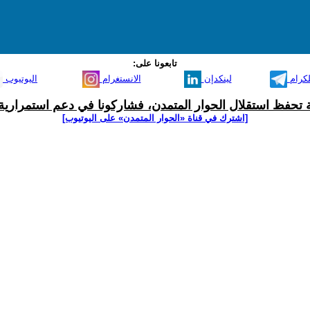
تابعونا على:
لكرام
لينكدإن
الانستغرام
اليوتيوب
ية تحفظ استقلال الحوار المتمدن، فشاركونا في دعم استمرارية 
[اشترك في قناة ‫«الحوار المتمدن» على اليوتيوب]