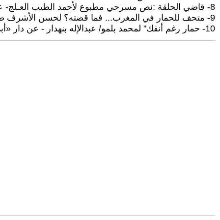
8- قاضي الحلقة :نص مسرحي مطبوع لأحمد الطيب العـلج- عن: منشورات مؤسسة أحمد الطيب العلج للمسرح والزجل والفنون الشعبية- الرباط/2015. ولقد تم تشخيصها سنة 1975
9- متحف للحمار في المغرب... فما قصته؟ لحسن الأشرف صحيفة اندبندنت عربية- في/ 3/ يوليو/2022
10- حمار رغم أنفك" لمحمد بلمو/ عبدالإله بنهدار - عن دار «أبي رقراق» للنشر/2018