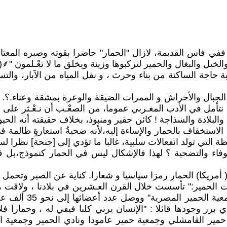
ي فاس القديمة، لازال "الحمار" حاضرا بقوته وصبره المعتاد
ل والبغال والحمير لتركبوها وزينة ويخلق ما لا تعْـلمون "⸙(1)
ية حاجة الساكنة من بناء وحرث ، و نقل المياه من الآبار، وال
لجبال والأحراش و الممرات الضيقة والوعرة بمشقة وعناء.؟. أل
ما نتأمل في الأدب المغـربي عموما، من الصعْـب أن نـعْـثر ع
والبلادة والسذاجة ! كائن حقير ومنبوذ، بخلاف حقيقته أنه الحي
الاستخفاف بالحمار والإساءة إليه،لأنه ضحيةُ استعارةٍ ظالمة
ي تولد انفعالات سلبية، غالبا ما تؤدي إلى [جنحة] نظرا لسلب
وفاء والتضحية ؟ لهذا فالإشكال ليس في الحمار كنموذج،بل في
 أمريكا) الحمار رمزا سياسيا و شعارا. كناية عن الصبر وتحمل 
ت الحمير:" تأسست خلال القرن العـشرين في بلادنا ، ولاقت ه
أسس الفنان زكي طلي
برر وجودها قائلا : "الإنسان يربي كلبا فيفي له ، وحمارا فل
حمير القامشلي وجمعية حمير عامودا ونادي الحمير وجمعية الح