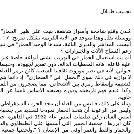
نجــيب طــلال
مُـدن وقلع شامخة وأسوار شاهقة، بنيت على ظهر "الحمار" فف
ووسيلة نقل.وهذا منوجد في الآية الكريمة بشكل صريح: ⸙ " والخي
أليست المداشر والقـرى النائية، سندها الوحيد"الحمار" في تلب
رغم اكتساح الآلات والجَـرارات ؟
ألم يتم استعمال الحمار في التهريب بشتى أنواعه خاصة عبر ا
عليه فاعله. هاته المعطيات الدالة، دون تقدير لجهوده. وحـين
حيواني. لأنه في نظر موروث ثقافتنا الشعبية كائن يرمز للغباء 
لا يوازيه في ذلك سوى "الجمل" في " الصحاري"، إذ دائما يتم 
كشتيمة وإسقاط رمزي بين الأشخاص، مما يضجرون من اللفظة الت
وكذا عـدم فهم تاريخيته ودوره وظيفته الأساس ناهينا عن ال
خاوية.
وبناء على ذلك، فـليس من الغباء أن يتخذ الحزب الديمقراطي(
وليس من الرعونة أن يتخـذ الحمار نموذجا للعـديد من جمعيا
كان أبرزها : جمعية الحمير التي أسسها علي الطنطاوي والذي 
والحمار والقط والنمر أوفى من الإنسان ؟ ".ولحقتها جمعية 