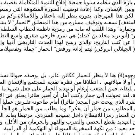
رجان« فـيستي باز» الذي تنظمه سنويا جمعية إقلاع للتنمية المتكاملة ب
ه وبين الإنسان، وكذا إعادة توضيب الصورة المشوهة التي رس
ة. لكن هذا المهرجان بدوره ينظر إليه باحتقار واللامبالاة،و
مثقف] نسفـه وتوقيف مساره.من هذا المنطلق "الحمار" لا يشكل 
وحمارة" وهذا اللقب له ماله من رمزية ناظمة لخطاب السلطة وال
" (أبو يزيد مخلد بن كيداد) هي تمرد خارجي صفري واسع النطاق
لجيلالي الروكي) ليتم إدانة ورفض" الحمار "جملة وتفصيلا،
وكان الرجل يتكلم بفظاظة مرفقا كلماته بتعابير قاسية من وجهه(4) هنا لا ينظر للحمار كك
و لا مبالاتهم. ، انطلاقا من نظرة نقدية للمجتمع والإنسان
بقاء، فمن الصعب إرغام أو تهديد الحمار على فعل شيء ما ضد 
قد تحولت إلى حمار وكنت آمل أن أصير طائرا يحلق في الأجو
ا التحول يعـطينا معاناة الفرد الذي يبحث عن المجد( طائرا) أمام طاحونة
 من المطلوب من حمار أن يفكر؟ وما يطلب من الحمار هو الجلَ
 وقد يثور عليه، والخيرة ألا يفكر الحمير(6) هنا كان الحمار رمزا للانبطاح داخل نسيجه
 التهديد بقطع الخصي والضرب والقهر والحرمان من الأكل، وما 
 بعيد ؛ من نكهة السخرية السوداء أو التهكمية أو الدرامية،