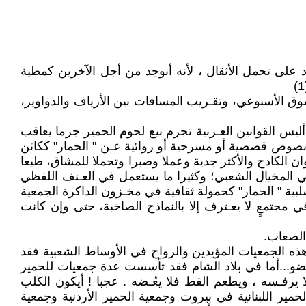
 على تحمل الأثقال ، لأنه أنوجد من أجل الآخرين كمطية
تسوق الأسبوعي، وتقـريب المسافات بين الأرياف والدواوير،
يس القوانين العـربية تجرم بيع لحوم الحمير جرما يعاقب
لى نصوص قصصية أو مسرحية أو روائية عـن " الحمار" ككائن
وان الكادح والأكثر جدية وعملا وصبرا وتحملا للمشاق، طبعا
 في المخيال الشعبي؛ وكثيرا ما يستعمل في العـنف اللفظي
ية " الحمار" كحمولة ثقافية في مخـزون الذاكرة الجمعية
 مجتمعٍ لا يعـترف إلا بالنماذج الصاخبة، حتى وإن كانت
الصعاب.
ذه الجمعيات المؤيدين والرواج في الأوساط الشعبية فقد
مات أسس عام 1932 في القاهرة "جمعية الحمير المصرية" ووصل عدد أعضائها إلى نحو 35 ألف عضو...أما في بلاد الشام فقد تأسست عدة جمعيات للحمير
ا يرفـسه ، ويطعم القط فلا يعُـضه . عجبا ! أيكون الكلب
مير اللبنانية في بيروت وجمعية الحمير الأردنية وجمعية