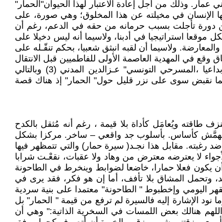
قصبة بني عمار. وذلك من أجل إعادة الاعتبار لهذا الحيوان"الحمار"
مها الإنسان في مخيلته عن هذا المخلوق؛ وهي صورة، على
كم من دورة تأجلت بسبب حرمانه من حقه في الدعم، رغم أن
موقعا استراتيجيا في أدبنا، ولاسيما أنه ليس دخيلا على
معارضة. ولاسيما أن لقبه انبثق شعبيا، بحكم تنقّـله على
 وقع في المهدية العاصمة الأولى للفاطميين قبل الانتقال
للقاهرة، وكاد أن يطيح بها في أفريقية (تونس حالياً ) وبعيدا عن كتب التاريخ، والذي رسخ لهذا الحدث التاريخي أدبيا وإبداعيا ،المسرحي التونسي" عـزالدين المدني (3) وبالتالي
مما نقبض سوى على نزر قليل حول" الحمار" إذ هناك قصة
ائن عابر، بل بوصفه حيوانًا تستنزف طاقته ويُعامَل كأداة بلا قيمة ، رغم أنه مُثقل بالكدح
 المهمَّش كأساس. بأسلوب جد واقعي – ساخر. مركزا بشكل
رغبته. مقابل هذا نجـد( سيرة حمار) والتي تتمظهر فيها
اء لا يعترضه معترض من وهاد ولا عقبات، نقعْـت شرابا
 تفـرض عمليا أن يكون فعلا حمارا، خاضعا لضوابط وينخرط في الطاحونة
ـد، وتحمل المشاق بلا تأفف، أما إن هو فكر، فقد يرى في
 السردي، مرتبطا بعالم القهر اليومي وإخطبوط " الطاحونة" معتمدا على بنية سردية
نود الإشارة إليه فالسيرة لم ترفع من قيمة " الحمار" بل
 اللهم هنالك بعض اللمسات في السخرية الذاتية:" وهي أن