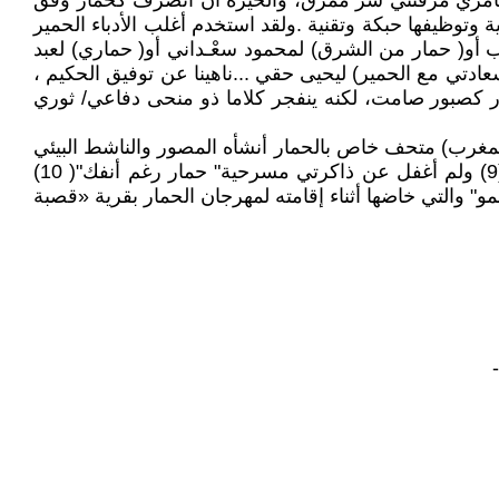
ة بأمري مزقتني شر ممزق، والخيرة أن أتصرف كحمار وفق
ية السياسية وتوظيفها حبكة وتقنية .ولقد استخدم أغلب الأدباء الحمير
 أو( حمار من الشرق) لمحمود سعْـداني أو( حماري) لعبد
ادتي مع الحمير) ليحيى حقي ...ناهينا عن توفيق الحكيم ،
حمار" وأستحضر هاهنا أن مسرحية- قاضي الحلقة(8) لقد تم توظيف الحمار كصبور صامت، لكنه ينفجر كلاما ذو منحى دفاعي/ ثوري
لمغرب) متحف خاص بالحمار أنشأه المصور والناشط البيئي
عبد الرحيم بن عتابو عام 2019 إكراماً للحمار ودفاعاً عنه، يعرض لوحات ووثائق وكتباً ودواوين وروايات عن ذلك الحيوان.(9) ولم أغفل عن ذاكرتي مسرحية" حمار رغم أنفك"( 10)
" والتي خاضها أثناء إقامته لمهرجان الحمار بقرية «قصبة