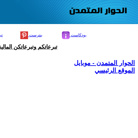
بودكاست
بنترست
تي
تبرعاتكم وتبرعاتكن المال
الحوار المتمدن - موبايل
الموقع الرئيسي