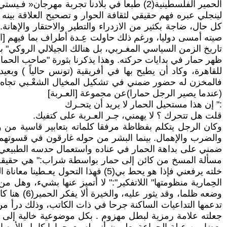
الحمير الفلسطينية(2) طبعا في بلادنا تجربة مه
لينجلي عبره فهم حقيقي لثقافة الحوار و تصحيح العلاقة بين
كل حال، ضاجة بكثير من الازدراء والتطير والاحتقار والإهان
صيته أمسى دوليا، ورغم ذلك حاولت عِـدة أطراف بما فيهم [ال
تاريخ الزمن السياسي المغـربي، بل هنالك الجيلالي الروكي" ب
ظهر حمار في بدايات حركته. وهذا يذكرنا بثورة "صاحب الحمار
فالمخزن له حضور ضمني في تشكيل المخيال الشعْـبي تجاه( ا
(عندما يصير الرجل حمارا)عن مجموعة [العـربة]
:" إن هذا مستحيل الحمار لا يريد أن يتحـرك
قلت هل تتحرك ؟ لا يهمني، جـر العـربة على كتفيك.
والضرب والإهمال. بينما البشر من حوله غارقون في قسوتهم أ
ضمني على بداهة الحمار في عناده واستعمال حدسه الطبيعي لل
مسألة المسخ من كائن إلى حمار بواسطة شراب:" هي حقيقة، ل
خلته يرفعني فإذا هو يحط بي(5) فهذ
الحِمارية منظومتها" اللاتفكير":" لا أتميز عنها بشيء، وهل
وضعه ظلما،
تدعمها التداعيات الساكنة جرحا في ذات الكاتب، وذلك درأ من
جعلته علامة رمزية لبطل مهزوم . بكل موضوعية خالية إلى حد