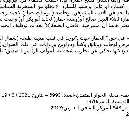
، وإنما إنسان مُسخ حمارا، فإذا علمت الدهماء من البرابر
شخصية الحمار التاريخية : كسارد أو عابر أو سنيد للسارد، لا تخلو من السخر
كما نجد في الأدب المشرقي، وخاصة ( يوميات حمار) لأحمد رجب
 لعلاء الدين صالح أو(وصية حمار) لخالد أبو بكر أو( وجدت سع
الذي له باع طويل قصصيا وروائيا في مسألة " ال
عية في حق " الحمار"حيث :"يوجد في قلب مدينة طنجة (شمال ا
اءة) لأنها تحكي عن تجارب شخصية للمؤلف الرئيس الصديق" بلمو