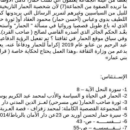
بعضا من عيلة الجماعة يعلمون أني لست حمارا كامل الأوصاف
ما تريده الصفوة من الجماعة(7) لأن 
للنيل من السياسيين وغيرهم لتمرير الرسائل التي يريدونها 
اللطيف بدوي وعباس (أحسن حمار) محمود العقاد أو( ثورة حمار)
بعْـد الحكم الجائر الذي أصدره القاضي لصالح ( صاحب القرد).
وفي سياق موقع الحمار في ثقافتنا ؟ تم تفعيل الرؤية الدفا
بدعم من وزارة الثقافة ،وهذا العمل يحتاج لحكاية خاصة ( قر
بني عمار»
الإســتـئناس:
1- سورة النحل الآية – 8
2- الحمار في الحياة و السياسة والأدب لمحمد عبد الكريم يوسف- مجلة الحوار المتمدن-العدد: 6993 – بتاريخ 2021 / 8 / 19 -
3- ثورة صاحب الحمار( نص مسرحي) لعــز الدين المدني دار التونسية للنشر/1970
4- المجموعة القصصية الكاملة: لمحمد زفزاف - قصة العـربة ص648 المركز الثقافي العـربي/2017
5- سيرة حمار لحسن أوريد ص 23عن دار الأمان بالرباط/2014
6- نــــفســـــه - ص- 43
7- نـــفـــسســه – ص-55