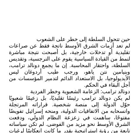
حين تتحول السلطة إلى خطر على الشعوب
لم تعد أزمات الشرق الأوسط ناتجة فقط عن صراعات
تقليدية أو تدخلات خارجية، بل أصبحت نتيجة مباشرة
لنمط من القيادة السياسية يقوم على النرجسية، وتقديس
السلطة، واحتقار المحاسبة. إن ما يجمع دونالد ترامب،
وبنيامين نتن ياهو، ورجب طيب أردوغان ليس
الأيديولوجيا، بل الاستعداد الدائم لتدمير المؤسسات من
أجل البقاء في الحكم.
دونالد ترامب: الزعامة الشعبوية وخطر الفردية
لم يكن دونالد ترامب رئيسًا تقليديًا، بل زعيمًا شعبويًا
حوّل الدولة إلى منصة شخصية. قراراته المرتجلة
وانسحابه من الاتفاقيات الدولية، ومنحه إسرائيل تفويضًا
مفتوحًا، ساهمت في زعزعة النظام الدولي، ودفعت
الشرق الأوسط نحو مزيد من الفوضى. لم تكن سياساته
نابعة من رؤية استراتيجية بقدر ما كانت انعكاسًا لرغبات