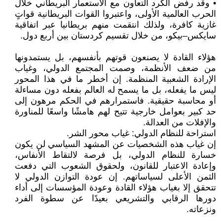
• وقد رفض الكرد التعاون مع الاستعمار البريطاني خلال
الحرب العالمية الأولى، واعتبروا القوات البريطانية قواتٍ
غازية كافرة، ولذلك انتقمت منهم بريطانيا عبر اتفاقية
سايكس–بيكو، من خلال تقسيم كردستان بين أربع دول.
هؤلاء القادة لا يصنعون قوتهم بأنفسهم، بل يستمدونها
من ضعف الأنظمة، وصمت المجتمع الدولي، وغياب
الإرادة الشعبية المنظمة. إن أخطر ما في هذا المحور
ليس ما يفعله، بل ما يسمح له العالم بفعله دون مساءلة
أو محاسبة حقيقية. فاستمرارهم في الحكم مرهون إلى
حد كبير بعوامل خارجية تتيح لهم هامشًا واسعًا للمناورة
والإفلات من العدالة.
استراحة للنظام الدولي: غياب محور الشر.
إن غياب هذه الشخصيات عن المشهد السياسي لن يكون
خسارة للنظام الدولي، بل فرصة لالتقاط الأنفاس،
وإعادة الاعتبار للقانون، ولحقوق الشعوب التي دفعت
الثمن الأعلى لسياساتهم. إن عودة التوازن الدولي لا
تتحقق إلا بغياب هؤلاء القادة وعودة المؤسسات إلى أداء
دورها الرقابي والتشريعي بعيدًا عن سطوة الفرد
ونزعاته.