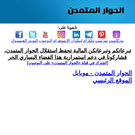
تابعونا على:
بودكاست
بنترست
تيلكرام
لينكدإن
الانستغرام
اليوتيوب
التويتر
الفيسبوك
تبرعاتكم وتبرعاتكن المالية تحفظ استقلال الحوار المتمدن،
فشاركونا في دعم استمرارية هذا الفضاء اليساري الحر
[اشترك في قناة ‫«الحوار المتمدن» على اليوتيوب]
الحوار المتمدن - موبايل
الموقع الرئيسي