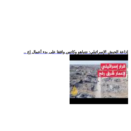
.. إذاعة الجيش الإسرائيلي: نتنياهو وكاتس وافقا على بدء أعمال إع