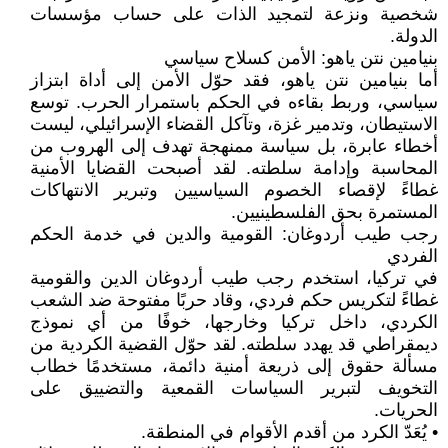
شخصية ونزعة لتمجيد الذات على حساب مؤسسات
الدولة.
بنيامين نتن ياهو: الأمن كسلاح سياسي
أما بنيامين نتن ياهو، فقد حوّل الأمن إلى أداة ابتزاز
سياسي، وربط بقاءه في الحكم باستمرار الحرب. توسع
الاستيطان، وتدمير غزة، وتآكل القضاء الإسرائيلي، ليست
أخطاء عابرة، بل سياسة ممنهجة تهدف إلى الهروب من
المحاسبة وإدامة سلطته. لقد أصبحت القضايا الأمنية
غطاءً لإقصاء الخصوم السياسيين وتبرير الانتهاكات
المستمرة بحق الفلسطينيين.
رجب طيب أردوغان: القومية والدين في خدمة الحكم
الفردي
في تركيا، استخدم رجب طيب أردوغان الدين والقومية
غطاءً لتكريس حكم فردي، وقاد حربًا مفتوحة ضد الشعب
الكردي، داخل تركيا وخارجها، خوفًا من أي نموذج
ديمقراطي قد يهدد سلطته. لقد حوّل القضية الكردية من
مسألة حقوق إلى ذريعة أمنية دائمة، مستخدمًا خطاب
التخويف لتبرير السياسات القمعية والتضييق على
الحريات.
• يُعَدّ الكرد من أقدم الأقوام في المنطقة.