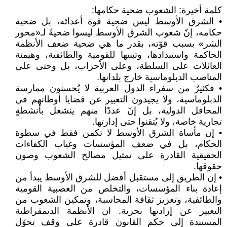
كلمة أخيرة: الشعوب ضحية حكامها:
• الشرق الأوسط ليس ضحية قوة أعدائه، بل ضحية
حكامه، إنّ شعوب الشرق الأوسط ليسوا ضحيةً لـ«محور
الشر» بسبب قوّته، بقدر ما هي ضحية ضعف الأنظمة
الحاكمة واستبدادها، وتبنيها للقومية والطائفية، وهيمنة
العائلات على السلطة، وعلى الأحزاب، بل وحتى على
المناصب الدبلوماسية خارج بلدانها.
• فكثيرٌ من سفراء الدول العربية لا يُحسنون ممارسة
الدبلوماسية، ولا يجيدون التعبير عن قضايا أوطانهم في
المحافل الدولية، بل إنّ عددًا منهم ينشغل بأنشطةٍ
تجارية خاصة، ولا يُتقنوا حتى إدارتها.
• إن مأساة الشرق الأوسط لا تكمن فقط في سطوة
الحكام، بل في ضعف المؤسسات وغياب الكفاءات
الحقيقية القادرة على تمثيل مصالح الشعوب وصون
حقوقها.
• إن الطريق إلى مستقبل أفضل للشرق الأوسط يبدأ من
إعادة بناء المؤسسات، والتخلص من العصبية القومية
والطائفية، وتعزيز ثقافة المحاسبة، وتمكين الشعوب من
التعبير عن إرادتها بحرية. ان الأنظمة الديمقراطية
المستندة إلى حكم القانون قادرة على وقف تحوّل