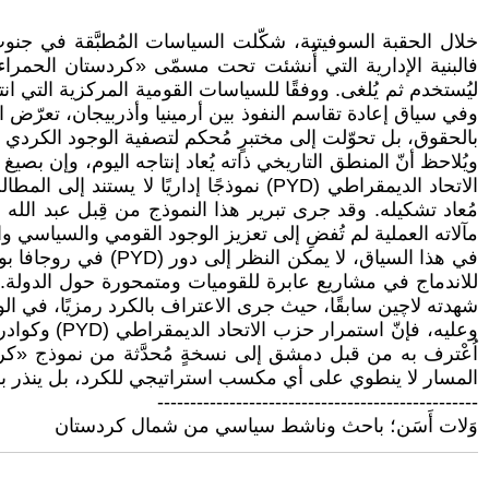
خلال الحقبة السوفيتية، شكّلت السياسات المُطبَّقة في جنوب
فالبنية الإدارية التي أُنشئت تحت مسمّى «كردستان الحمراء
ليُستخدم ثم يُلغى. ووفقًا للسياسات القومية المركزية التي ا
وفي سياق إعادة تقاسم النفوذ بين أرمينيا وأذربيجان، تعرّض 
بالحقوق، بل تحوّلت إلى مختبرٍ مُحكم لتصفية الوجود الكردي 
الاتحاد الديمقراطي (PYD) نموذجًا إداريً
مُعاد تشكيله. وقد جرى تبرير هذا النموذج من قِبل عبد الله 
مآلاته العملية لم تُفضِ إلى تعزيز الوجود القومي والسياسي و
في هذا السياق، لا ي
للاندماج في مشاريع عابرة للقوميات ومتمحورة حول الدولة. إ
شهدته لاچين سابقًا، حيث جرى الاعتراف بالكرد رمزيًا، في الوق
وعليه، فإنّ
اُعْترف به من قبل دمشق إلى نسخةٍ مُحدَّثة من نموذج «كرد
المسار لا ينطوي على أي مكسب استراتيجي للكرد، بل ينذر بك
-------------------------------------------------
وَلات أَسَن؛ باحث وناشط سياسي من شمال كردستان