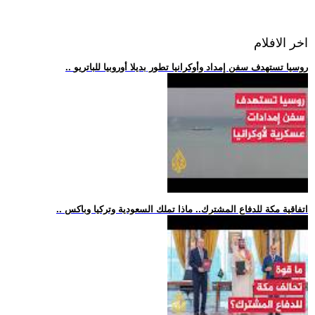
اخر الافلام
.. روسيا تستهدف سفن إمداد وأوكرانيا تطور بديلا أوروبيا للباتريو
.. اتفاقية مكة للدفاع المشترك.. ماذا تملك السعودية وتركيا وباكس