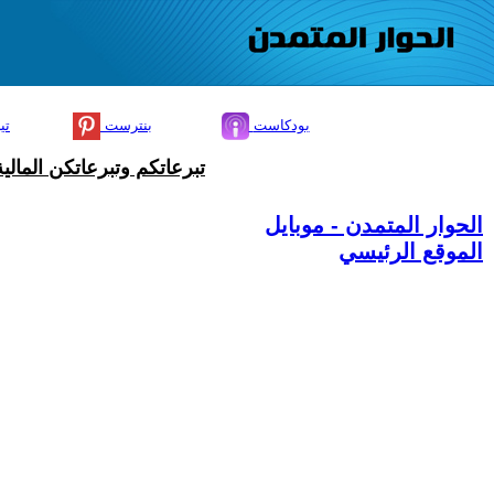
بودكاست
بنترست
تي
تبرعاتكم وتبرعاتكن المال
الحوار المتمدن - موبايل
الموقع الرئيسي