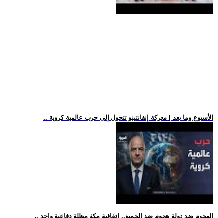
.. الأسبوع وما بعد | معركة إنفانتينو تتحول إلى حرب عالمية كروية
.. الهجوم ضد دولة هجوم ضد الجميع.. اتفاقية مكة مظلة دفاعية واحد