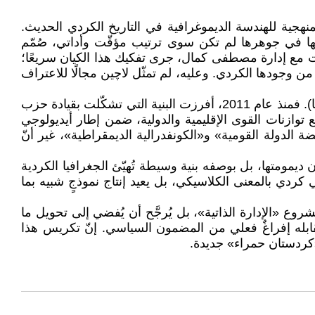
منهجية للهندسة الديموغرافية في التاريخ الكردي الحديث.
أنّها في جوهرها لم تكن سوى ترتيب مؤقّت وأداتي، صُمّم
قيمت مع إدارة مصطفى كمال، جرى تفكيك هذا الكيان سريعًا؛
ن وجودها الكردي. وعليه، لم تمثّل لاچين مجالًا للاعتراف
ويُلاحظ أنّ المنطق التاريخي ذاته يُعاد إنتاجه اليوم، وإن بصيغ خطابية وأيديولوجية مختلفة، في سياق كردستان سوريا (روجافا). فمنذ عام 2011، أفرزت البنية التي تشكّلت بقيادة حزب
 يتكيّف مع توازنات القوى الإقليمية والدولية، ضمن إطار أيديولوجي
ة الدولة القومية» و«الكونفدرالية الديمقراطية»، غير أنّ
ة الكردية وضمان ديمومتها، بل بوصفه بنية وسيطة تُهيّئ الجغرافيا الكردية
ردي بالمعنى الكلاسيكي، بل يعيد إنتاج نموذجٍ شبيه بما
 لا يمثّل نجاحًا في مشروع «الإدارة الذاتية»، بل يُرجَّح أن يُفضي إلى تحويل ما
يقابله إفراغٌ فعلي من المضمون السياسي. إنّ تكريس هذا
«كردستان حمراء» جديدة.