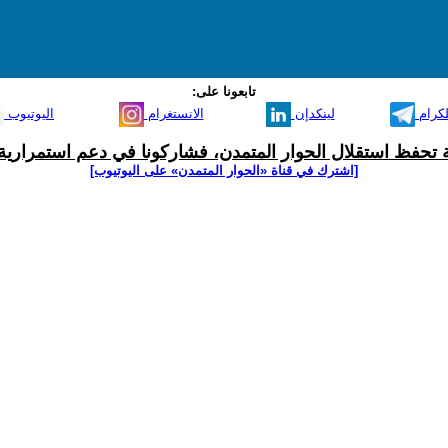
تابعونا على:
لكرام
لينكدإن
الانستغرام
اليوتيوب
ية تحفظ استقلال الحوار المتمدن، فشاركونا في دعم استمرارية 
[اشترك في قناة ‫«الحوار المتمدن» على اليوتيوب]