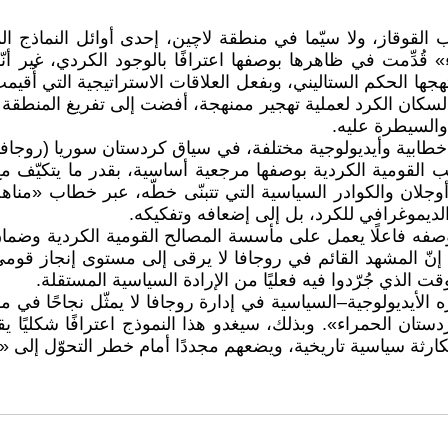
 القوقاز، ولا سيّما في منطقة لاچين، إحدى أوائل النماذج ال
» قُدِّمت في ظاهرها بوصفها اعترافًا بالوجود الكردي، غير 
نتهجها الحكم الستاليني، وبفعل العلاقات الاستراتيجية التي أُ
السكان الكرد لعملية تهجير ممنهجة، أفضت إلى تفريغ المنطقة م
والسيطرة عليه.
ا لا يستند إلى المطالب القومية الكردية بوصفها مرجعية أساسية، بقدر ما
أوجلان والكوادر السياسية التي تتبنّى خطّه، عبر خطاب «مناهض
الديموغرافي للكرد، بل إلى إضعافه وتفكيكه.
مكن النظر إلى دور (PYD) في روجافا بوصفه فاعلًا يعمل على مأسسة المصالح القومي
نّ المشهد القائم في روجافا لا يرقى إلى مستوى إنجاز قومي ك
ت الذي جُرّدوا فيه فعليًا من الإرادة السياسية المستقلة.
 استمرار حزب الاتحاد الديمقراطي (PYD) وكوادره الأيديولوجية–السياسية في إدارة روجافا
ستان الحمراء». وبذلك، سيغدو هذا النموذج اعترافًا شكليًا 
ارثة سياسية تاريخية، ويضعهم مجددًا أمام خطر التحوّل إلى 