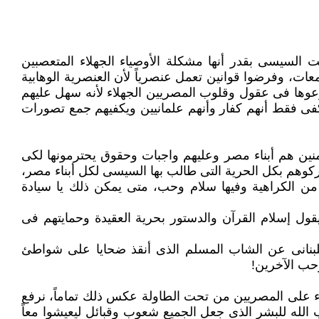
 السيسى ‏بقدر أنها مشكلة الأوصياء الجهلاء المتعصبين
معات، وفرضوا قوانين تعمل عنصرياً لأن العنصرية الوهابية
ها فى عقول وقلوب ‏المصريين الجهلاء لأنه سهل عليهم
كفى فقط أنهم كفار وأنهم علمانيين ويكفيهم جمع تصورات
منين هم ‏أبناء مصر وعليهم واجبات وحقوق يحترمونها لكى
تركوهم بكل الحرية التى طالب بها السيسى لكل أبناء مصر،
الأوقاف بخطاب معتدل وتعاليم خالية من الكراهية وفيها سلام ‏وحب، متى يمكن ذلك يا سيادة
ول إسلام ‏القرآن والدستور بحرية العقيدة وحمايتهم فى
لبنانى عن ‏الشاب المسلم الذى أنقذ ضحايا على شواطئ
ب الآخرين!‏
اء على ‏المصريين من تحت الطاولة عكس ذلك تماماً، نرفع
الب الله للبشر الذى جعل الجميع شعوب وقبائل ليعيشوا معاً