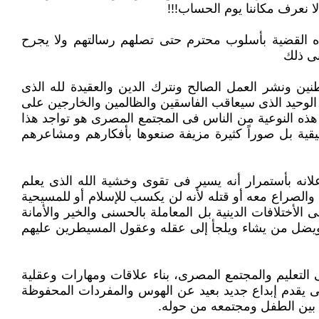
لا نعرف مكاننا يوم الحساب!!!‏
ه القضية ‏بأسلوب محترم حتى تصلهم رسالتهم ولا يجرح
نى ذلك
ين ونشر ‏العمل الصالح ونترك الدين والعقيدة لله الذى
 الوحيد الذى سيعاقب الفاسقين والظالمين والخارجين على
هذه النوعية من الناس فى ‏المجتمع المصرى هو تواجد هذا
قيقية بل صوراً كثيرة مزيفة صنعوها بأفكارهم ومشاعرهم
ه ‏بأستمرار أنه يسير فى تقوى وخشية الله الذى يعلم
الصراع معه أو قتله لأنه لن يكسب للإسلام أو للمسيحية
أختلافات الدينية بل المعاملة ‏بالحسنى والخير والأمانة
ء ويضل من يشاء ويلجأ إلى عقله وعقول المسيطرين عليهم
التعليم ‏والمجتمع المصرى، بناء علاقات ومهارات وعقلية
لكى يقدم إبداع جديد بعيد عن الهوس والمفردات المحفوظة
 بين الطفل ومجتمعه من حوله.‏