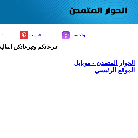
بودكاست
بنترست
تي
تبرعاتكم وتبرعاتكن المال
الحوار المتمدن - موبايل
الموقع الرئيسي