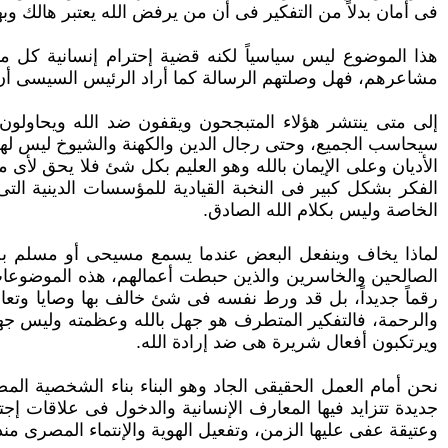
فى أمان بدلاً من التفكير فى ‏أن من يرفض الله يعتبر هالك وبهذ
هذا الموضوع ليس سياسياً لكنه قضية إحترام إنسانية كل 
مشاعرهم، فهل وصلتهم الرسالة كما أراد الرئيس السيسى أن يفه
إلى متى ينتشر هؤلاء المتبجحون ويقفون ضد الله ويحاولون 
سيحاسب الجميع، وحتى رجال الدين والكهنة والشيوخ ليس لهم ت
الأديان وعلى الإيمان بالله ‏وهو العليم بكل شئ فلا يحق ل
الفكر بشكل كبير فى النخبة القيادية للمؤسسات الدينية الت
الخاصة وليس بكلام الله الصادق.‏
لماذا يخاف وينفعل البعض عندما يسمع مسيحى أو مسلم بخر
الصالحين والخاسرين والذين حبطت أعمالهم، هذه الموضوعات م
رقماً جديداً، بل قد ورط نفسه ‏فى شئ خالف بها وصايا وتعالي
والرحمة، فالتفكير المتطرف هو جهل بالله وعظمته وليس جهلا
ويرتكبون أفعال شريرة هى ضد إرادة الله.‏
نحن أمام العمل الحقيقى الجاد وهو البناء بناء الشخصية الم
جديدة تتزايد فيها المعارف الإنسانية والدخول فى علاقات إج
وعتيقة عفى عليها الزمن، ‏وتفعيل الهوية والإنتماء المصرى 