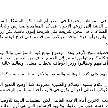
ا فى المواطنة وحقوقنا فى مصر أم الدنيا لكن المشكلة ليست
ت الدينية التى ‏زرعها الإخوان فى كل المعاهد والمدارس والجا
 الصناعى، هى مجرد شريحة مثل شريحة إيلون ماسك لكن زرعو
اء ولم يقرأوا حرف واحد من كتب من ‏قتلهم حتى فرج فودة، ي
‏
فضيلة شيخ الأزهر وهذا موضوع مبالغ فيه، فالمؤمنين واللامؤ
كلة كبيرة ‏تواجهها مصر لأن الجميع يخاف من الدينيين الذين 
فلا تقولوها ‏بأفواهكم للمواطنون وتسحبوا الحرية من تحت أقدامهم‎ ‎وتطالبوا وزير 
مهم على كتب الوهابية والسلفية والآخر له جهنم وليس كما يق
 بكلام يشوه الإسلام والصورة معروفة كما أوضح المذيع ال
كوكب فضائى آخر أن ‏يكون فى قلوب أحد المسلمين الرحمة وح
لآخرين أمام الإعلام العالمى لكن التعليمات الدينية للأوصي
الوقت نفسه تغيب من ‏عقولنا وقلوبنا الإنسانية التى هى أول مط