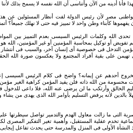
ا فأنا أدينه من الآن وأتناسى أن الله نفسه لا يسمح بذلك لأننا 
مواطنى مصر لأن رئيس الدولة لفت أنظار المسئولين عن هذ
موها كأبناء وطن ‏واحد لا تمييز فيه حتى لا نهلك جميعاً؟ أتم
تحدى الله وكلمات الرئيس السيسى بعدم التمييز بين المواطن
فويض أو توكيل ‏بمحاسبة المؤمنين أو غير المؤمنين، الله هو
أى مؤمن التدخل فى خصوصية أى إنسان آخر، والسبب فى أنتشار 
ى تهيمن على بقية أفراد المجتمع ولا ‏يعكسون صورة الله الح
وح أحدهم عن إيمانه؟ واضح فى كلام الرئيس السيسى إعلان
حسومة من الله ‏ذاته فلن يفيد المؤمن كراهية الغير مؤمن و
م الخالق وأرتكب ما لن يرضى عنه الله، فلا داعى للدخول فى ال
ً بالدين لأنه يرفض التسليم بأوامر الله الذى ‏يهدى من يشا
صرية التى ما زالت معاول الهدم والتدمير تواصل سيطرتها على 
تماعية تخدم عقلية ‏المستقبل، وأهمية تغير التفكير المصرى 
منذ النشأة الأولى فى المنزل والمدرسة حتى يحدث تفاعل إيجابى