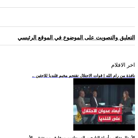
التعليق والتصويت على الموضوع في الموقع الرئيسي
اخر الافلام
.. نافذة من رام الله | قوات الاحتلال تقتحم مخيم قلنديا للاجئين
.. الأمطار تفاقم مأساة النازحين السودانيين ومخاوف من تفشي الأمر