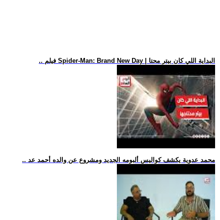
.. فيلم Spider-Man: Brand New Day | البداية اللي كان بيتر محتا
.. محمد عدوية يكشف كواليس ألبومه الجديد ومشروع عن والده أحمد عد