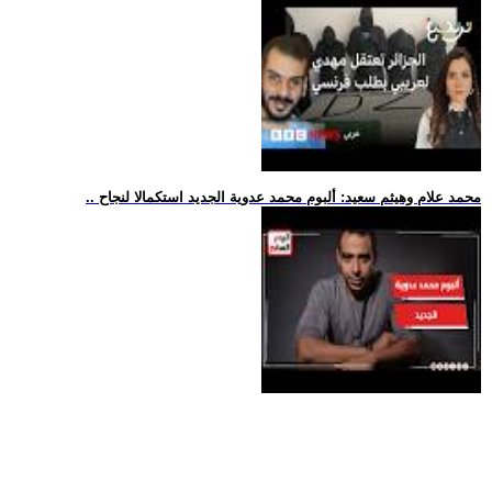
.. محمد علام وهيثم سعيد: ألبوم محمد عدوية الجديد استكمالا لنجاح