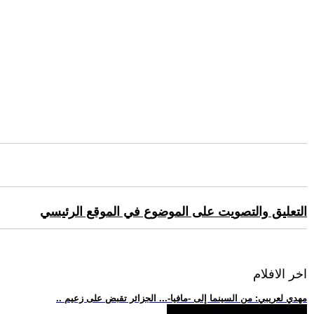
التعليق والتصويت على الموضوع في الموقع الرئيسي
اخر الافلام
.. مهدي لعريبي: من السينما إلى -مافيا-... الجزائر تقبض على زعيم