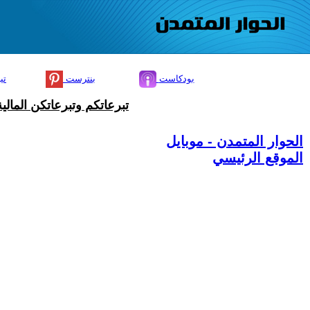
بودكاست
بنترست
تي
تبرعاتكم وتبرعاتكن المال
الحوار المتمدن - موبايل
الموقع الرئيسي