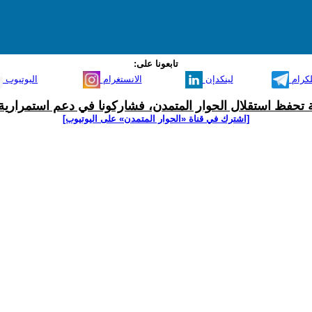
تابعونا على:
لكرام
لينكدإن
الانستغرام
اليوتيوب
ية تحفظ استقلال الحوار المتمدن، فشاركونا في دعم استمرارية 
[اشترك في قناة ‫«الحوار المتمدن» على اليوتيوب]