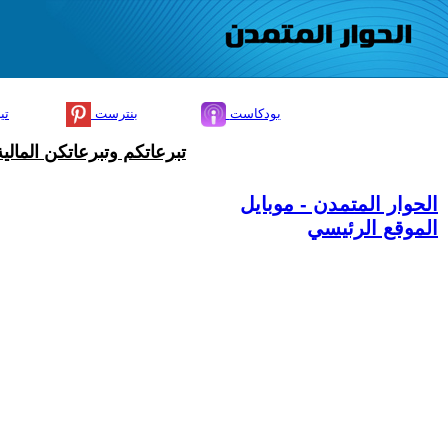
بودكاست
بنترست
تي
تبرعاتكم وتبرعاتكن المال
الحوار المتمدن - موبايل
الموقع الرئيسي