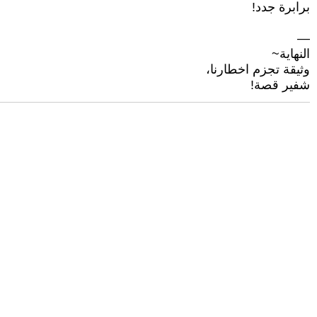
برابرة جدد!
—
النهاية~
وثيقة تجزم اخطارنا،
شفير قصة!