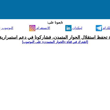
تابعونا على:
لكرام
لينكدإن
الانستغرام
اليوتيوب
ية تحفظ استقلال الحوار المتمدن، فشاركونا في دعم استمرارية 
[اشترك في قناة ‫«الحوار المتمدن» على اليوتيوب]