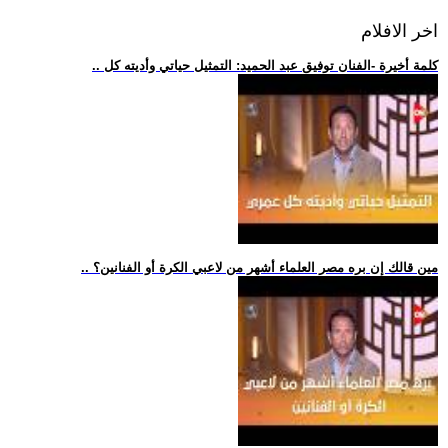
اخر الافلام
.. كلمة أخيرة -الفنان توفيق عبد الحميد: التمثيل حياتي وأديته كل
.. مين قالك إن بره مصر العلماء أشهر من لاعبي الكرة أو الفنانين؟