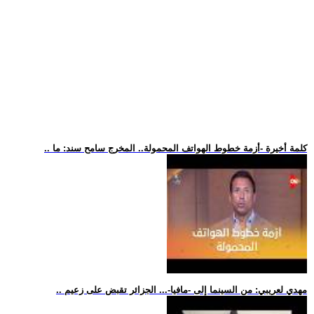
.. كلمة أخيرة -أزمة خطوط الهواتف المحمولة.. المخرج سامح سند: ما
.. مهدي لعريبي: من السينما إلى -مافيا-... الجزائر تقبض على زعيم