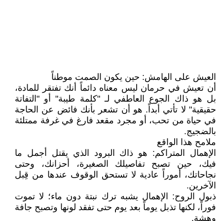
العيش على الهامش: حين يكون الصمت موطناً
​أن تعيش في حرمان ليس معناه دائماً أنك تفتقر للمادة،
بل هو ذاك الجوع العاطفي لـ "كلمة طيبة" أو "التفاتة
حقيقية" لا تأتي أبداً. هو أن تشعر بأنك فائض عن الحاجة
في حياة من تحب، أو مجرد مقعد فارغ في غرفة ممتلئة
بالضجيج.
​ملامح هذا الواقع
​الإهمال المتراكم: هو ذاك البرود الذي يقتل أجمل ما
فيك، حين تصبح تفاصيلك الصغيرة، أحزانك، وحتى
نجاحاتك، أموراً عادية لا تستحق الوقوف عندها من قِبل
الآخرين.
​ذبول الروح: الإهمال يشبه ترك نبتة دون ماء؛ لا تموت
فوراً، لكنها تذبل يوماً بعد يوم حتى تفقد لونها وتصبح جافة
وهشة.