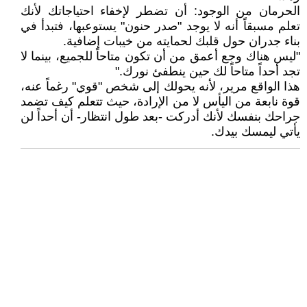
​الحرمان من الوجود: أن تضطر لإخفاء احتياجاتك لأنك
تعلم مسبقاً أنه لا يوجد "صدر حنون" يستوعبها، فتبدأ في
بناء جدران حول قلبك لحمايته من خيبات إضافية.
​"ليس هناك وجع أعمق من أن تكون متاحاً للجميع، بينما لا
تجد أحداً متاحاً لك حين ينطفئ نورك."
​هذا الواقع مرير، لأنه يحولك إلى شخص "قوي" رغماً عنه،
قوة نابعة من اليأس لا من الإرادة، حيث تتعلم كيف تضمد
جراحك بنفسك لأنك أدركت -بعد طول انتظار- أن أحداً لن
يأتي ليمسك بيدك.