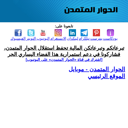
تابعونا على:
بودكاست
بنترست
تيلكرام
لينكدإن
الانستغرام
اليوتيوب
التويتر
الفيسبوك
تبرعاتكم وتبرعاتكن المالية تحفظ استقلال الحوار المتمدن،
فشاركونا في دعم استمرارية هذا الفضاء اليساري الحر
[اشترك في قناة ‫«الحوار المتمدن» على اليوتيوب]
الحوار المتمدن - موبايل
الموقع الرئيسي