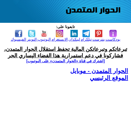
تابعونا على:
بودكاست
بنترست
تيلكرام
لينكدإن
الانستغرام
اليوتيوب
التويتر
الفيسبوك
تبرعاتكم وتبرعاتكن المالية تحفظ استقلال الحوار المتمدن،
فشاركونا في دعم استمرارية هذا الفضاء اليساري الحر
[اشترك في قناة ‫«الحوار المتمدن» على اليوتيوب]
الحوار المتمدن - موبايل
الموقع الرئيسي