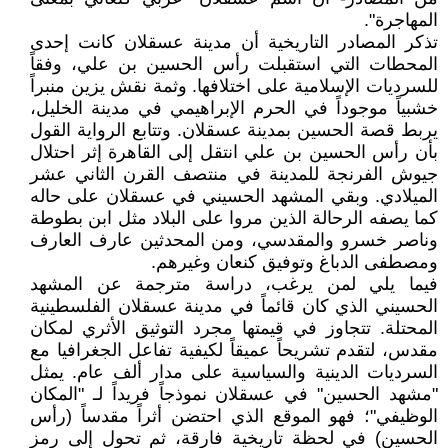
المهاجرة".
تذكر المصادر التاريخية أن مدينة عسقلان كانت إحدى
المحطات التي استقبلت رأس الحسين بن علي، وفقاً
للسرديات الإسلامية على اختلافها. وثمة نقش يزين منبراً
خشبياً موجوداً في الحرم الإبراهيمي في مدينة الخليل،
يربط قصة الحسين بمدينة عسقلان. وتتابع الرواية القول
بأن رأس الحسين بن علي انتقل إلى القاهرة إثر احتلال
جيوش الفرنجة للمدينة في منتصف القرن الثاني عشر
الميلادي. وبقي المشهد الحسيني في عسقلان على حاله
كما يصفه الرحالة الذين مروا على البلاد مثل ابن بطوطة
وناصر خسرو والمقدسي، ومن المحدثين عارف العارف
ومصطفى الدباغ وتوفيق كنعان وغيرهم.
فيما يلي لمن يرغب، دراسة مترجمة عن المشهد
الحسيني الذي كان قائماً في مدينة عسقلان الفلسطينية
المحتلة. تتجاوز في قيمتها مجرد التوثيق الأثري لمكان
مقدس، لتقدم تشريحاً عميقاً لكيفية تفاعل الجغرافيا مع
السرديات الدينية والسياسية على مدار ألف عام. يمثل
"مشهد الحسين" في عسقلان نموذجاً فريداً لـ "المكان
الوظيفي"؛ فهو الموقع الذي احتضن أثراً مقدساً (رأس
الحسين) في لحظة تاريخية فارقة، ثم تحول إلى رمز