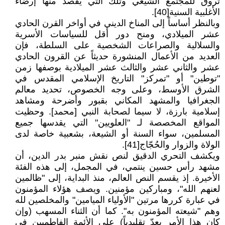
تروق للمجتمع الشيعي وتلك التي يقصد منها إرضاء
الأغلبية السنية[40].
وبالنظر أساساً إلى المناخ الديني في أواخر القرن الحادي
عشر الميلادي، ومنح دور أقل للسياسات الأسرية
والسلالية والصراعات الشخصية على السلطة، فإن
العديد من الأعمال المنشورة حديثاً عن القرون الحادي
عشر والثاني عشر والثالث عشر الميلادية بوصفها زمن
"توطين" أو "تمركز" التاريخ الإسلامي المقدس في
الشرق الأوسط، وعلى وجه الخصوص، تحديد معالم
الجغرافيا والمشهد المكاني بقبور وأضرحة ومشاهد
إسلامية بارزة، لا سيما لصحابة النبي [محمد]. وحظيت
المواقع المخصصة لـ "العلويين" التي يقدسها جميع
المسلمين، سواء السنة أو الشيعة، بشعبية خاصة لدى
الولاة والزوار والحُجّاج[41].
ويكشف التحري الدقيق لنص نقش منبر بدر الدين، أن
مشهد رأس حسين ينتمي، في المجمل، إلى هذه الفئة
الأخيرة. إذ يقسم النص العالم، منذ البداية، إلى "ظالمين
لعنهم الله"، ومباركين مؤمنين. ويصف هؤلاء المؤمنون
في عبارة كررها مرتين "الأولياء الميامين" والمخلصين لله
وهم "شيعته المؤمنون به". كما أن الثناء المسهب (وإن
كان هذا الأمر يعدّ تقليدياً) على الأئمة الفاطميين في