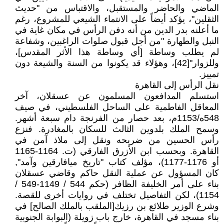
الماضي والحاضر والمستقبل، والاقتباس من "حديث
الثقلين"، يؤكد أيضاً على الانتماء الشيعي للمشروع، رغم
ما أعلنه بدر الدين من أنه دفن الرأس في مكان غاية في
النبل والطهارة "من أجل قبول صلوات الراغبين، وشفاعة
لم يطلب وساطة [أي وساطة هذا الأثر المقدس]،
وللزوار"[42]، وهؤلاء قد يكونوا من السنة والشيعة دون
تمييز.
نقل الرأس إلى القاهرة
استسلم المدافعون المسلمون عن عسقلان، آخر
المعاقل الفاطمية على الساحل الفلسطيني، في صيف
548ه/1153م، بعد حصار من الفرنجة دام سبعة أشهر.
وسمح الملك بلدوين الثالث للسكان بالمغادرة. فنزع
رأس الحسين من ضريحه ونقل إلى ملاذ آمن في
القاهرة. وبحسب ابن الأزرق الفارقي (ت. 1164-1165
أو 1176-1177)، مؤلف كتاب "تاريخ ميافارقين وآمد",
كان المسؤول عن عملية النقل حاكم وقاضي عسقلان
بناء على أمر الخليفة الظافر (حكم 544 / 1149-549 /
1154)، لكن التفاصيل تختلف في روايات أخرى للقصة.
وشرع الوزير طلائع بن رزيك[الملقب بالملك الصالح] في
بناء مسجد في القاهرة، خارج باب زويلة (البوابة الجنوبية