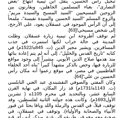
تبجيل رأس الحسين، ينقل ابن تيمية ابتهاج "بعض
النصارى"، بغباء المسلمين الجاهلين، ويقارنون بين
الزوجين المسيحيين "السيد المسيح والسيدة مريم".
والزوج المسلم "السيد الحسين والسيدة نفيسة"، ملمحاً
إلى أن الرأس الموجود في عسقلان يعود، على الأرجح،
إلى شخص مسيحي![63].
لم توقف أطروحة ابن تيمية زيارة عسقلان. وظلت
المدينة في حالة خراب لكنها استمرت في جذب
المسافرين. ويشير مجير الدين (ت. 845ه/1522م) في
كتابه "تاريخ القدس والخليل"، إلى أنه لم يتم إعادة بنائها
منذ هدمها صلاح الدين الأيوبي. مشيراً إلى وجود مواقع
للزيارة فيها، وخص بالذكر مشهداً كبيراً "بناه أحد الخلفاء
الفاطميين في مصر، في موقع زعموا أنه مكان رأس
الحسين بن علي"[64].
وكان المفتي والصوفي النقشبندي عبد الغني النابلسي
(ت. 1143ه/1731م) قد زار المكان، في نهاية القرن
السابع عشر، وبالتحديد في محرم 1105ه ( تشرين
الأول1693م). وكانت هذه جولته الثانية لفلسطين، وقد
توقف، قبلاً، في القدس والرملة واللد ويافا بحثاً عن قبور
الأنبياء والصحابة والأولياء). وتوقف في عسقلان، في
صحبة معه وهو في طريقه إلى غزة. ويذكر أنه رأى قبة