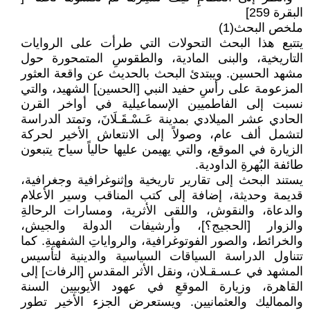
البقرة 259]
ملخص البحث(1)
يتتبع هذا البحث التحولات التي طرأت على الروايات
التاريخية، والبنى المادية، والطقوسِ المتمحورة حول
مشهد الحسين. ويبتدئ البحث بالحديث عن واقعة العثور
المزعومة على رأسِ حفيد النبي [الحسين] الشهيد، والتي
نسبت إلى الفاطميين الإسماعيلية في أواخر القرن
الحادي عشر الميلادي بمدينة عَـسْـقَـلَانَ، وتمتد الدراسة
لتشمل ألف عام، وصولاً إلى الانتعاش الأخير لحركة
الزيارة في الموقع، والتي يهيمن عليها حالياً سياح يتبعون
طائفة البُهرةِ الداودية.
يستند البحث إلى تقارير تاريخية وإثنوغرافية وجغرافية،
قديمة وحديثة، إضافة إلى كتب المناقب وسير الأعلام
والدعاة، والنقوش، واللقى الأثرية، ومسارات الرحالةِ
والزوار [الحجيج؟]، وأرشيفات الدولة والجيش،
والخرائط، والصور الفوتوغرافية، والرواياتِ الشفهيةِ. كما
تتناول الدراسة السياقات السياسية والدينية لتأسيس
المشهد في عـسـقـلان، ونقل الأثر المقدس [الرفات] إلى
القاهرة، وزيارة الموقعِ في عهود الأيوبيين السنة
والمماليك والعثمانيين. ويستعرض الجزء الأخير تطور