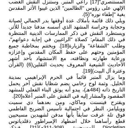
المستنصري"[17] راعي المنبر. وستنزل النقش الغضب
الإلهي على رؤوس "الظالمين" الذين غيبوا الأثر المقدسَ
بغية "إطفاء نوره"(5).
ويلي ذلك قائمة بأملاك عدة أوقفها بدر الجمالي لصيانة
وحجابة وحراسة المشهد الذي أسسه مدفنا جديداً للأثر.
ويستطرد النقش في ذكر الممارسات الدينية المنتظرة
في ذلك المقام: كصلاة "الراغبين في إجابة دعواتهم"،
وطلب "الشفاعة" والزيارة[18]. ويختتم بمخاطبة جميع
المؤمنين وحثهم على حفظ المكان المقدس وإعزازه
ورعاية طهارته ونظافته، مع الاستشهاد بأحد أشهر
الأحاديث الشيعية المعروف بحديث الثقلين(6) (القرآن
وعترة آل البيت)[19].
وما يزال المنبر قائماً في الحرم الإبراهيمي بمدينة
الخليل. وثمة لوح رخامي يضم شظايا نقش آخر يحمل
التاريخ ذاته (484هـ)، يبدو أنه يوثق البناء الفعلي للمشهد
المقصود والمشار إليه في النقش على المنبر أعلاه[20].
ويقترح فينسنت وماكاي، ومن بعدهما دي سميت
وويليامز، النظر في احتمالية تأسيس الضريح الفاطمي
فوق تلة عرفت سابقاً بأنها مدفن لشهيدين مسيحيين
قطع رأساهما خلال اضطهاد الإمبراطورِ دقلديانوس
Diocletian للمسيحيينَ (308-311م)[21]. فيذكر