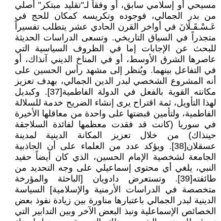
مسيحي أو إسلامي سابق، أو وفقاً لـ"تقليد مبتكر" أصلي
من بدر الجمالي، فوجوده وتكريسه كمكان للحج في
عَـسْـقَـلَانَ في أواخر القرن الحادي عشر يتطلب تفسيراً
متجذراً في السياق التاريخي. وتسعى الدراسات الحديثة
للبحث عن الإجابات إما في الظروف السياسية التي
عاصرها الشرق الأوسط، أو في المناخ الديني آنذاك، أو
في التفاعل بينهما. ويُنظر إلى مشهد رأس الحسين على
أنه المشروع الشخصي لبدر الدين الجمالي، بهدف تعزيز
مكانته القوية بالفعل في الدولة الفاطمية[37]. وكبديل
لهذا التأويل، ثمة اقتراح يرى إنشاء الضريح خدمة للسلالة
الفاطمية، ولتأمين قبضتها على واحدة من معاقلها الأخيرة
في سوريا (كانت قد فقدت معظمها لفائدة السلاجقة
حينذاك) من خلال تعزيز المكانة الدينية لمدينة
عسقلان[38]. ويؤكد عدد من العلماء على أن الجاذبية
الجامعة لشخصية الإمام الحسين، الذي كان أيضاً حفيد
النبي، يلغي أي محتوى إسماعيلي على وجه التحديد من
طائفته[39]. وتستعرض دادويان [الباحثة والمؤرخة
متخصصة في الدراسات الأرمنية والإسلامية] السياسة
الدينية لبدر الجمالي باعتبارها مناورة بين زيادة نفوذ بعض
الخصائص الإسماعلية ونبذ البعض الآخر وبين التدابير التي