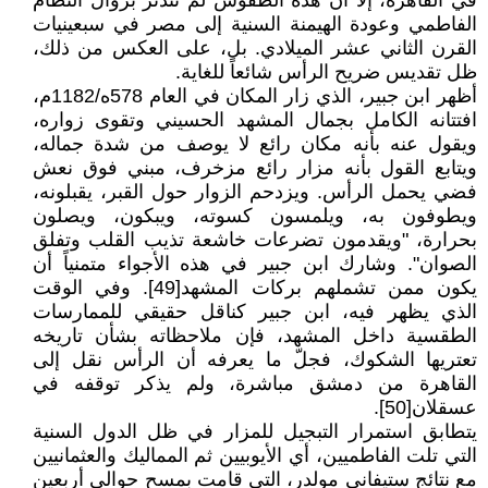
في القاهرة، إلا أن هذه الطقوس لم تندثر بزوال النظام
الفاطمي وعودة الهيمنة السنية إلى مصر في سبعينيات
القرن الثاني عشر الميلادي. بل، على العكس من ذلك،
ظل تقديس ضريح الرأس شائعاً للغاية.
أظهر ابن جبير، الذي زار المكان في العام 578ه/1182م،
افتتانه الكامل بجمال المشهد الحسيني وتقوى زواره،
ويقول عنه بأنه مكان رائع لا يوصف من شدة جماله،
ويتابع القول بأنه مزار رائع مزخرف، مبني فوق نعش
فضي يحمل الرأس. ويزدحم الزوار حول القبر، يقبلونه،
ويطوفون به، ويلمسون كسوته، ويبكون، ويصلون
بحرارة، "ويقدمون تضرعات خاشعة تذيب القلب وتفلق
الصوان". وشارك ابن جبير في هذه الأجواء متمنياً أن
يكون ممن تشملهم بركات المشهد[49]. وفي الوقت
الذي يظهر فيه، ابن جبير كناقل حقيقي للممارسات
الطقسية داخل المشهد، فإن ملاحظاته بشأن تاريخه
تعتريها الشكوك، فجلّ ما يعرفه أن الرأس نقل إلى
القاهرة من دمشق مباشرة، ولم يذكر توقفه في
عسقلان[50].
يتطابق استمرار التبجيل للمزار في ظل الدول السنية
التي تلت الفاطميين، أي الأيوبيين ثم المماليك والعثمانيين
مع نتائج ستيفاني مولدر، التي قامت بمسح حوالي أربعين