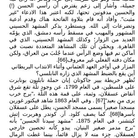
جميلة، وأشار إلى زعم يفترض أن رأسي الحسن (!)
والحسين مدفونين تحتها، لكنه اعتبر هذا الادعاء "غير
مثبت". وأفاد أنه قام بتلاوة الفاتحة هناك وقدم أدعية
وتضرعات إلى الله. ويستطرد بذكر المشهد الحسيني
المشهور والمهيب في مسقط رأسه دمشق، الذي يؤمّه
العديد من الزوار؛ وكذلك المشهد الحسيني، الذي في
القاهرة. ويخمّن أن تلك المشاهد المتعددة نصبت في
أماكن تم فيها وضع الرأس عندما جُلبَ من العراق، ولكن
مكان دفته الفعلي غير معروف[66].
المزار في أواخر العهد العثماني وأثناء الانتداب البريطاني
أين يقع بالضبط المشهد الذي زاره النابلسي؟
تُظهر خريطة بيير جاكوتان إبان حملة نابليون بونابرت
على فلسطين، في العام 1799، عن وجود تلّة تقع شرق
أنقاض عسقلان، وثمة، على قمة هذه التلّة ،"برج خرب
يرى من بعيد"[67] . وفي العام 1863 شاهد فيكتور غورين
مسجداً صغيراً يسمى مسجد الحسن، يطل على عسقلان
بأسرها[68]. كما يصف كلود. آر. كوندر وهربرت إتش
كيتشنر، في العام 1875، "مشهد سيدنا الحسين" بأنه
"برج مدمر صغير البنيان، يبدو كأنه تحصين خارجي
لعسقلان. جزء منه لا يزال قائماً، بينما غطت الرمال