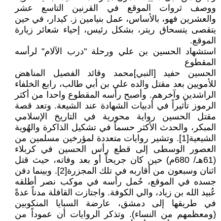
ووصف ثروات الموقع في القرنين التاسع عشر
والعشرين فهو، بالأساس، عمل بنيامين ز. كيدار، في حين
يتقصى يتسحاق ريتر، بشكل رئيس، إحياء شعائر زيارة
الموقع.
استشهاد الحسين بن علي ورحلة "درب الآلام" لرأسه
المقطوع
الحسين حفيد [النبي]محمد وقائد الفصيل المناهض
للأمويين بعد مقتل والده علي بن أبي طالب، رابع الخلفاء
الراشدين وآخرهم. وأصبح رأسه المقطوع واحدا من أكثر
الرموز تأثيراً في أدبيات الشهادة عند الشيعة. وتعد قصة
مقتل الحسين رواية محورية في التاريخ الإسلامي
المبكر، والحدث الأكثر حسماً في تشكيل الذاكرة والهُوية
الشيعية[1]. وتشير روايات متعددة لمؤرخين مسلمين من
العصور الوسطى إلى قطع رأس الحسين في كربلاء
(61هـ/ 680م) حين كان جريحاً أو بعد وفاته، حيث قتل
اثنان وسبعون من أقاربه في تلك المجزرة[2]. وبينما دفن
جسده في الموقع، حُمل رأسه في موكب نصر أطلقه
عُبيد الله بن زياد، والي الكوفة. واجتازت القافلة مدناً عدةً
في طريقها إلى دمشق، عارضة السبايا المنكوبين
(ومعظمهم من النساء). وتذكر الروايات أن عموداً من