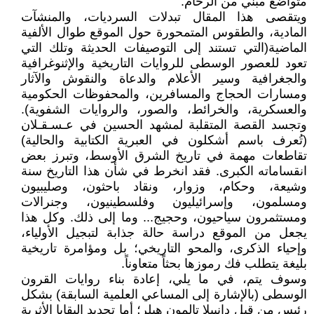
متواضع مبني من الرخام.
ويتقصى هذا المقال تبدلات السرديات، والمنشآت
المادية، والطقوس المتمحورة حول الموقع طوال الألفية
الماضية(التي تستند إلى التوصيفات الحديثة وتلك التي
تعود للعصور الوسطى للروايات التاريخية والإثنوغرافية
والجغرافية وسير الأعلام والدعاة والنقوش والآثار
ومسارات الحجاج والمسافرين، والمحفوظات الحكومية
والعسكرية، والخرائط، والصور، والروايات الشفوية).
وتجسد القصة المتقلبة لمشهد الحسين في عـسـقـلان
(تُعرف باسم أشكلون في العبرية الكتابية والحالية)
تقاطعات مهمة في تاريخ الشرق الأوسط، وتبرز بعض
انقساماته الكبرى. فقد انخرط في شأن هذا التاريخ سنة
وشيعة، وحكام، وزوار، ونقاد باحثون، وصليبيون
ومسلمون، وإسرائيليون وفلسطينيون، وجنرالات
ومستثمرون سياحيون، وحجيج... وما إلى ذلك. وكل هذا
يجعل من الموقع دراسة حالة جذابة لتبجيل الأولياء،
وإحياء الذكرى، والمحو التاريخي؛ بل ومؤامرة تاريخية
بليغة يتطلب فك رموزها بحثاً متعاوناً.
وسوف يتم، في ما يلي، إعادة بناء روايات القرون
الوسطى (بالإشارة إلى المساعي العلمية السابقة) بشكل
رئيس من قبل دانييلا تالمون هيلر؛ أما تحديد البقايا الأثرية