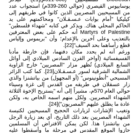
يوسابيوس القيصري (حوالي 260-339م) استجواب عدد
من المسيحيين المصريين الذين كانوا في طريقهم إلى
كيليكيا "أمام بوابات عـسـقـلان" ومحاكمتهم على يد
الحاكم المحلي هناك. ويذكر في كتابه "شهداء فلسطين"
Martyrs of Palestine أنه حكم على بعض المعترفين
بالتعذيب وعلى آخرين بالإعدام؛ وأن "بريموس وإلياس
قطع رأساهما بحد السيف"[22].
ورغم أنه لم يحدد مكان دفنهما، فإن خارطة مأدبا
الفسيفسائية (أواخر القرن السادس الميلادي إلى أوائل
السابع الميلادي) تُظهر مزار "المصريين" خارج الزاوية
الشمالية الشرقية لسور عـسـقـلان[23]. كما كتب الزائر
المسيحي "أنطونينوس" (أو المجهول) من بياتشنزا والذي
زار عسقلان في طريقه من القدس إلى غزة وسيناء
حوالي العام 570م، مشيراً إلى أنه "يستريح الإخوة الثلاثة
الشهداء المصريين. ولكل منهم اسمه الخاص به، ولكن
عادة ما يطلق عليهم "المصريون")[24].
وتغيب الإشارات لزيارات الحجيج المسيحيين لكنيسة
الشهداء المصريين بعد ذلك التاريخ، أي بعد زيارة الرجل
من بياتشنزا هذا. لكن يمكن الافتراض أن المسلمين
حازوا الموقع المقدس في مرحلة ما وأسقطوا عليه