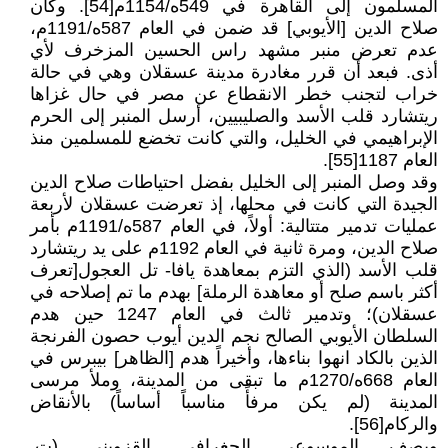
المسلمون إلى القاهرة في 549ه/1154م[54]. وكان
صلاح الدين [الأيوبي] قد ضمن في العام 587ه/1191م،
عدم تعرض منبر مشهد راس الحسين المزخرف لأي
أذى. فبعد أن قرر مغادرة مدينة عسقلان وهي في حالة
خراب لتجنب خطر الانقطاع عن مصر في حال غزاها
ريتشارد قلب الأسد والصليبيين، أرسل المنبر إلى الحرم
الإبراهيمي في الخليل، والتي كانت تخضع للمسلمين منذ
العام 1187[55].
وقد وصل المنبر إلى الخليل بفضل احتياطات صلاح الدين
الجيدة التي كانت في محلها، إذ تعرضت عسقلان لأربعة
عمليات تدمير متتالية: أولاً، في العام 587ه/1191م بأمر
صلاح الدين، ومرة ثانية في العام 1192م على يد ريتشارد
قلب الأسد (الذي التزم بمعاهدة يافا- تل العجول[تعرف
أكثر باسم صلح أو معاهدة الرملة] بهدم ما تم إصلاحه في
عسقلان)؛ وتدمير ثالث في العام 1247 حين هدم
السلطان الأيوبي الصالح نجم الدين أيوب حصون الفرنجة
الذين بالكاد انهوا بناءها، وأخيراً هدم [الظاهر] بيبرس في
العام 668ه/1270م ما تبقى من المدينة، وملأ مرسى
المدينة (لم يكن مرفأً مناسباً أساساً) بالأنقاض
والركام[56].
ويصف الموسوعي الجغرافي القزويني (ت.