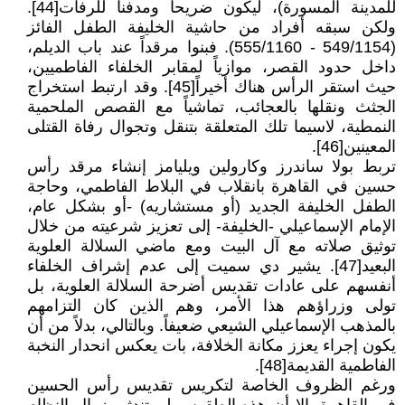
للمدينة المسورة)، ليكون ضريحاً ومدفناً للرفات[44].
ولكن سبقه أفراد من حاشية الخليفة الطفل الفائز
(549/1154 - 555/1160). فبنوا مرقداً عند باب الديلم،
داخل حدود القصر، موازياً لمقابر الخلفاء الفاطميين،
حيث استقر الرأس هناك أخيراً[45]. وقد ارتبط استخراج
الجثث ونقلها بالعجائب، تماشياً مع القصص الملحمية
النمطية، لاسيما تلك المتعلقة بتنقل وتجوال رفاة القتلى
المعينين[46].
تربط بولا ساندرز وكارولين ويليامز إنشاء مرقد رأس
حسين في القاهرة بانقلاب في البلاط الفاطمي، وحاجة
الطفل الخليفة الجديد (أو مستشاريه) -أو بشكل عام،
الإمام الإسماعيلي -الخليفة- إلى تعزيز شرعيته من خلال
توثيق صلاته مع آل البيت ومع ماضي السلالة العلوية
البعيد[47]. يشير دي سميت إلى عدم إشراف الخلفاء
أنفسهم على عادات تقديس أضرحة السلالة العلوية، بل
تولى وزراؤهم هذا الأمر، وهم الذين كان التزامهم
بالمذهب الإسماعيلي الشيعي ضعيفاً. وبالتالي، بدلاً من أن
يكون إجراء يعزز مكانة الخلافة، بات يعكس انحدار النخبة
الفاطمية القديمة[48].
ورغم الظروف الخاصة لتكريس تقديس رأس الحسين