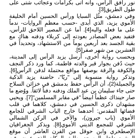
نور رافق الرأس، وأنه أتى بكرامات وعجائب شتى على
طول الطريق[3].
وفي دمشق، مثُل السبايا ورأس الحسين أمام الخليفة
الأموي يزيد، الذي أبدى -حسب معظمِ الروايات- ندماً
على ما فعله واليه[4]. أما عن المصير اللاحق للرأس،
فتفيد بعض المصادر بعودته إلى كربلاء ودفنه هناك مع
بقية الجسد بعد أربعين يوماً من الاستشهاد، وتحديداً في
العشرين من شهر صفر[5].
وبحسب رواية أخرى، أرسل يزيد الرأس إلى المدينة،
حيث دُفن بجوار قبر والدته فاطمة، كما ورد ذكر النجف
والكوفة والرقة بوصفها مواقع محتملة لدفن الرأس[6].
وتذكر رواية منسوبة إلى "ريّا"، حاضنة يزيد الذكية
والجميلة(2)، أن الرأس حفظ بدمشق في خزائن السلاح
حتى جاء سليمان بن عبد الملك ودفنه دفناً لائقاً. ووُضع ما
صار حينذاك عظماً ابيضاً "في مقابر المسلمين"[7]. ويحيي
مشهدان ذكرى الحسين في دمشق، كلاهما في قلب
فضائها المقدس: أحدهما خارج الباب الشرقي للجامعِ
الأموي (باب جيرون)، والآخر في الركن الشمالي
الشرقي للمجمع الديني الأموي[8]. ويذكر الجغرافيان
الإصطخري وابن حوقل من القرن العاشر أن موقع