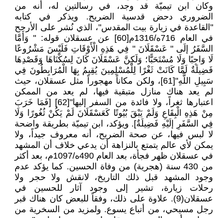
وكان ابن تيميّة قد وجد، في رسالتين له، أنه من
الضروري دحض قدسية الضريح. ويذكر في كتابه
"القاعدة في زيارة بيت المقدس"، الذي نُشر على الأرجح
في العام 716ه/1316م[60] عن عسقلان قوله: " وَأَمَّا
السَّفَرُ إلَى " عَسْقَلَانَ " فِي هَذِهِ الْأَوْقَاتِ فَلَيْسَ مَشْرُوعًا
لَا وَاجِبًا وَلَا مُسْتَحَبًّا؛ وَلَكِنَّ عَسْقَلَانَ كَانَ لِسُكْنَاهَا وَقَصْدِهَا
فَضِيلَةٌ لَمَّا كَانَتْ ثَغْرًا لِلْمُسْلِمِينَ يُقِيمُ بِهَا الْمُرَابِطُونَ فِي
سَبِيلِ اللَّهِ"[61]، ولكن مكاناً مهجوراً مثل عسقلان، حيث
لم يعد هناك منازل متبقية فيها، لم يعد من الممكن
اعتبارها ثغراً، ولا فائدة من السفر إليها"[62] [فَمَا خَرَبَ
مِنْ هَذِهِ الْبِقَاعِ وَلَمْ يَبْقَ بُيُوتًا كَعَسْقَلَانَ لَمْ يَكُنْ ثُغُورًا وَلَا
فِي السَّفَرِ إلَيْهِ فَضِيلَةٌ]. ويؤكد، ابن تيميّة بطريقة واضحة
لا لبس فيها، عن صحة الضريح، أنه معروف جيداً، ولا
يمكن لأي عالم يتمتع بالنزاهة أن يدعي خلاف أن المشهد
في عسقلان ظهر فجأة، بعد العام 490ه/1097م، بعد أكثر
من 430 سنة (هجرية) من وفاة الحسين. كما يؤكد عدم
وجود المشهد قبل ذلك التاريخ، لانقش ولا حجر ولا
رحلات زيارة، تشير إلى وجود آثار للحسين في
عسقلان(9). علاوة على ذلك، وفقاً للبعض كان هناك قبر
رجل مسيحي، من أتباع يسوع. ولمزيد من السخرية من