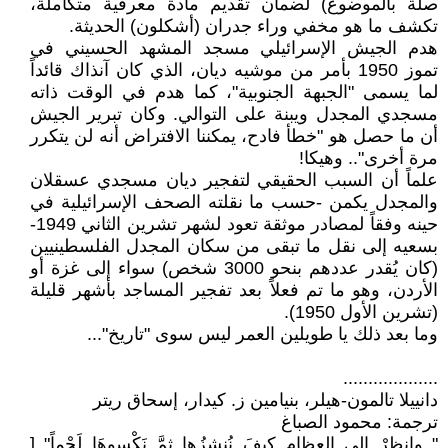
صلة بالموضوع) لضمان تقديم مادة معرفية متكاملة،
تكشف ما هو مخفي وراء جدران (أشكلون) الحديثة.
هدم الجيش الإسرائيلي مسجد المشهد الحسيني في
تموز 1950 بأمر من موشيه ديان، الذي كان آنذاك قائداً
لما يسمى "الجبهة الجنوبية"، كما هدم في الوقت ذاته
مسجدي المجدل ويبنة على التوالي. وكان تبرير الجيش
أن ما حصل هو "خطأ فادح، يمكننا الافتراض أنه لن يتكرر
مرة أخرى".. وهيكا!
علماً أن السبب الحقيقي لتفجير ديان مسجدي عسقلان
والمجدل يكمن -حسب ما نقلته الصحف الإسرائيلية في
حينه وفقاً لمصادر موثقة تعود لشهر تشرين الثاني 1949-
بسعيه إلى نقل ما تبقى من سكان المجدل الفلسطينيين
(كان يُقدر عددهم بنحو 3000 شخص) سواء إلى غزة أو
الأردن، وهو ما تم فعلاً بعد تفجير المساجد بأشهر قليلة
(تشرين الأول 1950).
وما بعد ذلك يا طويلين العمر ليس سوى "تاريخ"...
...................
دانييلا تالمون-هيلر، بنيامين ز. كيدار، إسحاق ريتر
ترجمة: محمود الصباغ
" وانظرْ إلى العظامِ كيفَ نُنشِزُها ثمَّ نَكْسوهَا لَحْماً" [