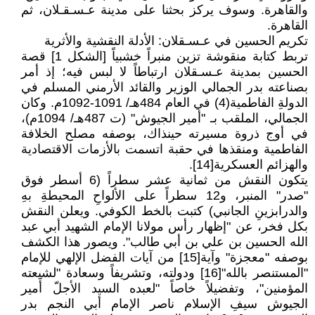
والقاهرة. وسوف يركز بحثنا على مدينة عـسـقـلان، ثم
القاهرة.
تكريم الحسين في عـسـقلان: الأدلة النقشية والأثرية
تربط كتابة منقوشة تزين منبراً خشبياً [الشكل 1] قصة
الحسين بمدينة عـسـقلان ارتباطاً لا لبس فيه؛ إذ أمر
بصناعته بدر الجمالي الوزير والقائد الأرمني المسلم في
الدولةِ الفاطمية(4) في العام 484هـ/ 1091-1092م. وكان
الجمالي، الملقب بـ "أمير الجيوش" (ت 487هـ/ 1094م)،
في أوج ذروة مسيرته حينذاك، بوصفه مصلح الخلافة
الفاطمية ومنقذها في حقبة اتسمت بالأزمات الاقتصادية
والهزائم العسكرية[14].
يتكون النقش من ثمانية عشر سطراً (6 أسطر فوق
"صدر" المنبر، و12 سطراً على الألواحِ المحيطةِ بهِ
والدرابزينِ الجانبي) كتبت بالخط الكوفي. ويعلن النقش
بكل فخر، عن "إظهار رأس مولانا الإمام الشهيد أبي عبد
الله الحسين بن علي بن أبي طالب". ويصور هذا الكشف
بوصفه "معجزة" وآية[15] من آيات الفضل الإلهي للإمام
"المستنصر بالله"[16] ودولته، وتشريفاً وسعادة "لشيعته
المؤمنين"، وتفضيلاً خاصاً "لعبده السيد الأجلّ أَمير
الجيوش سيفِ الإسلام ناصر الإمام أبي النجم بدر