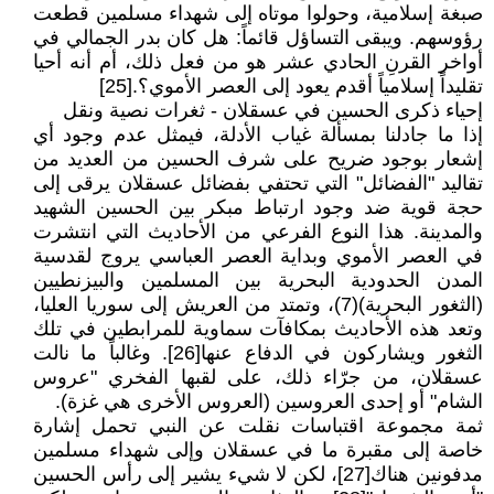
صبغة إسلامية، وحولوا موتاه إلى شهداء مسلمين قطعت
رؤوسهم. ويبقى التساؤل قائماً: هل كان بدر الجمالي في
أواخر القرنِ الحادي عشر هو من فعل ذلك، أم أنه أحيا
تقليداً إسلامياً أقدم يعود إلى العصر الأموي؟.[25]
إحياء ذكرى الحسين في عسقلان - ثغرات نصية ونقل
إذا ما جادلنا بمسألة غياب الأدلة، فيمثل عدم وجود أي
إشعار بوجود ضريح على شرف الحسين من العديد من
تقاليد "الفضائل" التي تحتفي بفضائل عسقلان يرقى إلى
حجة قوية ضد وجود ارتباط مبكر بين الحسين الشهيد
والمدينة. هذا النوع الفرعي من الأحاديث التي انتشرت
في العصر الأموي وبداية العصر العباسي يروج لقدسية
المدن الحدودية البحرية بين المسلمين والبيزنطيين
(الثغور البحرية)(7)، وتمتد من العريش إلى سوريا العليا،
وتعد هذه الأحاديث بمكافآت سماوية للمرابطين في تلك
الثغور ويشاركون في الدفاع عنها[26]. وغالباً ما نالت
عسقلان، من جرّاء ذلك، على لقبها الفخري "عروس
الشام" أو إحدى العروسين (العروس الأخرى هي غزة).
ثمة مجموعة اقتباسات نقلت عن النبي تحمل إشارة
خاصة إلى مقبرة ما في عسقلان وإلى شهداء مسلمين
مدفونين هناك[27]، لكن لا شيء يشير إلى رأس الحسين