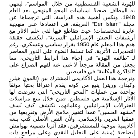
للهُوية الشعبية الفلسطينية من خلال "المواسم"، لينتهي
به المطاف ضحيةً لسياسات المحو المنهجي بعد العام
1948. وتكمن أهمية هذه الدراسة، التي ترجمناها عن
مجلة "Der Islam" العريقة، في اعتمادها على منهجية
عابرة للتخصصات؛ حيث تتقاطع فيها لقى علم الآثار مع
أرشيفات الجيش الإسرائيلي "السرية"، لتكشف حقيقة
هدم هذا المعلم عام 1950 بقرار سياسي وعسكري، رغم
التحذيرات الأثرية. كما تسلط الضوء على الدور المعاصر
لـ "طائفة البُهرَة" في إحياء هذا الرابط التاريخي، مما
يجعل من المقالة مرجعاً لا غنى عنه لفهم الصراع على
"الذاكرة المكانية" في فلسطين.
وترجمة هذا العمل الأكاديمي المشترك بين (تالمون هيلر،
وكيدار، وريتر) ينبع من كونه يقدم اعترافاً بحثياً موثقاً
بواحدة من عمليات "المحو التاريخي" التي تعرضت لها
الآثار الإسلامية في فلسطين. فمن خلال تتبع مراسلات
الجنرالات الإسرائيليين وعلمائهم، نكتشف كيف نُسف
"مشهد الحسين" عمداً لتغيير ملامح الأرض وتفريغها من
عمقها العربي والإسلامي. ولأن النص الأصلي كُتب بلغة
أكاديمية موجهة للمستشرقين، فقد آثرنا تضمينه بهوامش
إيضاحية (مبنية على التحليل النقدي وعلى مراجع ذات