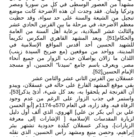
مشهداً من العصور الوسطى في كل من سوريا ومصر
وتركيا ولبنان. فقد وجدت أن هذه الأضرحة كانت موضع
تبجيل من الشيعة والسنة على حد سواء، وقد حظيت
معظم الأضرحة، في مرحلة ما بين القرنين الحادي عشر
والثالث عشر الميلادية، برعاية أهل السنة من العامة
والحكام[51]. ويعد المشهد القاهري المكرس تكريماً
للشهيد الحسين أحد أقدس المواقع الإسلامية في
المدينة، وواحد من موقعين (مع ضريح السيدة زينب)
اللذان ما زالان يواصلان جذب الزوار من جميع أنحاء
مصر. ويعرف باسم جامع "سيدنا" الحسين، أو مسجد
الإمام الحسين[52].
عسقلان بين القرنين الثاني عشر والثامن عشر
بقي موقع المشهد الفارغ على حاله في عسقلان، ويبدو
أن الفرنجة لم يلحقوا به، بعد كل شيء، أذىً يذكر[53]،
واستمر في جذب الزوار على الرغم من عدم وجود
الرفاة فيه. وقد زاره، في العام 570ه-1174م [أبو الحسن
علي بن أبي بكر بن علي] الهروي، الذي ألف أول دليل
لزيارة المقدسات الإسلامية [ الإشارات إلى معرفة
الزيارات]، ويذكر عسقلان كبلدة حدودية تشتهر ببئر
إبراهيم، وحصن منيع ومشهد رأس الحسين، الذي نقله