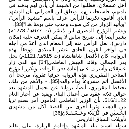
أهل عسقلان، فطلبوا من الخليفة أن يأذن لهم بدفنه في
بلدتهم، فاستجاب لهم. ويعلق ابن العمراني بأن المشهد
الذي أقاموه تكريماً للرأس عرف باسم "مشهد الرأس"،
"ويأتيه الزوار من كل صوب وحدب حتى يومنا هذا"[33].
ويشير المؤرخ المصري ابن مُيسّر (ت 677هـ/ 1278م)
يشير أيضاً إلى ضريح سابق لا يمكن التعرف عليه (مكان
دارس)، نقل الرأس منه إلى المقام الذي أعدّ من أجله
في أواخر القرن الحادي عشر الميلادي. ووفقاً لهذه
الرواية، كان الأفضل شاهانشاه (ت 515هـ/ 1121م) نجل
بدر الجمالي وقائد الجيش الفاطمي[34] هو الذي زار
عسقلان وأشرف على إعادة دفن الرفات. ويكرر المؤرخ
المتأخر المقريزي هذه الرواية حرفياً تقريباً، مرجحاً أن
الأفضل أتم مشروعاً بدأه والده[35]. - والأهم من ذلك،
يحتفظ المقريزي، أيضاً، برواية عن تجميل المشهد بعد
حوالي ثلاثة عقود من أعمال البناء. ويفيد عن أخبار العام
516/1122، بأن الوزير الفاطمي المأمون أمر بصنع ثريا
من الذهب وثريا أخرى من الفضة لكل من مشهدي
الحُسَيْنِ في كَرْبَلَاء وعَـسْـقَـلَانَ[36]
تأويلات السياق التاريخي
سواء استند بناء المشهد وإقامة الزيارة، على تقليد