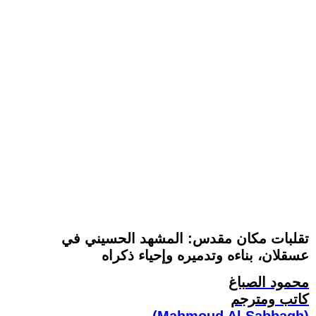
تقلبات مكان مقدس: المشهد الحسيني في
عسقلان، بناءه وتدميره وإحياء ذكراه
محمود الصباغ
كاتب ومترجم
(Mahmoud Al Sabbagh)