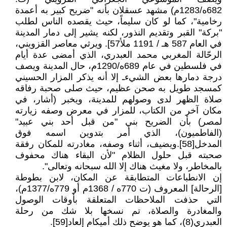
682ه/1283م) مشهد عسقلان بأنه "ضريح كبير به أعمدة
رخامية"، كما لو كان سليماً، حيث يقصده الناس لطلب
"بركة" القبر وتقديم النذور، لكنه يشير إلى دمار المدينة
في العام 587 هـ / 1191 ملأ57]. ويرثي معاصر القزويني،
الرحّالة المغربي محمد العبدري، الذي أمضى عدة أيام
في فلسطين في عام 689ه/1290م، حال المدينة ويصف
درجة دمارها بعض الشيءـ إلا أنه يذكر المزار الحسيني
كمسجد طويل به صحن عظيم، حيث صلى صحبة رفاقه
صلاة الظهر لدى وصولهم للمدينة، ويخبر (أشار، في
مكان آخر من الكتاب، للمزار في معرض وصفه زيارته
لمصر) بأن الضريح بني "من قبل أحد بني عبيد"
(الفاطميون)، الذي أمر بتدوين اسمه فوق
المدخل[58].ويضيف، أثناء وصفه، مغادرته للمكان رفقة
صحبته قبل حلول الظلام "لأن البقاء هناك محفوف
بالمخاطر، ولا مغيث هناك إلا الله سبحانه وتعالى".
إن الانطباعات المتطابقة عن المكان، لابن بطوطة
[الرحالة] المعروف (ت 770ه / 1368م أو 779ه/1377م)،
التي حذفت الملاحظات المتعلقة بأوقات الوصول
والمغادرة والصلاة، تم نسخها بلا شك من رحلة
العبدري(8)، كما هو يوضح ذلك أميكام إلعاد[59].