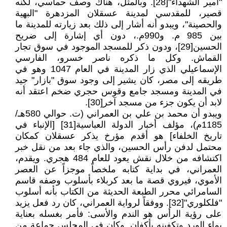
"أمير الشهداء"[28]. وبالمثل، هناك وصف حماسي، لكنه
قصير، للمقدسي لمدينة عسقلان المزدهرة "البهية
والحصينة"، ويبدو أنه أشار إلى ذلك بعد زيارته للمدينة ما
بين 985 م. و990م.، دون أي إشارة إلى ضريح
الحسين[29]، ودون ذكر للمسجد الموجود في سوق تجار
القماش. وكل ما ذكره ناصر خسرو، الفارسي
الإسماعيلي الذي زار المدينة في العام 1047 وهو في
طريقه إلى مصر، كان يشير إلى وجود سوق "بازار" جيد
في المدينة ومسجد جامع وقوس حجري ضخم اعتقد أنه
لابد أن يكون جزء من مسجد آخر[30].
ويبدو أن محمد بن علي بن العمراني (ت. حوالي 580هـ/
1185م)، مؤلف أخبار الدولة العباسية[31] [الإنباء في
تاريخ الخلفاء] هو أقدم مؤرخ يذكر عسقلان كمكان
محتمل لدفن رأس الحسين، والذي جاء بعد من نقل خبر
اكتشافه من خلال نقش يعود للعام 484 هجري. ويقدم،
العمراني، في بداية كتابه ملخصاً موجزاً عن العصر
الأموي، فيروي قصة ما بعد كربلاء بأسلوب وصفه قاسم
السامرائي محرر الطبعة الحديثة من الكتاب بأنه أسلوب
"فلكلوري"[32]. ووفقاً لرواية العمراني، كان رد فعل يزيد
على رؤية الرأس هو الندم والأسى: فأمر بغسله بعناية
بماء الورد وتكفينه بأكفان. وكان في المجلس جماعة من