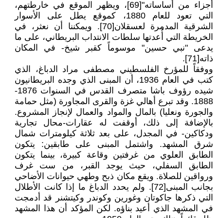
أجزاء من أساساته"[69]، ويظهر الموقع في خارطتهم،
التي تعود للعام 1880، كموقع يطل على الأسوار
الشرقية المدمرة لعسقلان[70]. ويمكننا أن نعثر، في
الخريطة التي أُعدتها سلطات الانتداب البريطاني، على ما
يدعى "نبي حسين" موسوماً كقبر شيخ- في المكان
ذاته[71].
ووفقاً للمؤرخ الفلسطيني مصطفى مراد الدباغ، الذي
كتب في العام 1936، أن المبنى الذي وجده البريطانيون
شيده رؤوف باشا متصرف القدس في السنوات 1876-
1888. وقد تبرع أهالي غزة والقرى المجاورة (مثل حمامة
والجورة ونعليا) بالمال والمواد والعمال لإنجاز المشروع.
بالإضافة إلى ذلك، أوقفت له عقارات-محال تجارية
ودكاكين- في المجدل، على بعد ثلاثة كيلومترات شمال
شرق المشهد. واشتمل المبنى على طابقين: يتكون
الطابق العلوي من غرفتين وقاعة كبيرة، بينما يتكون
الطابق السفلي، حيث يوجد القبر، من ست غرف
ورواقين للصلاة. ويقع مكان ذبح وطهي حيوانات الأضاحي
بجانب المبنى[72]. ولم يحدد الدباغ ما إذا كانت الأطلال
التي ذكرها جاكوتان وغورين وكوندر وكيتشنر قد أدمجت
في المشهد الذي أعيد بناؤه. لكن المؤكد أن هذا المشهد