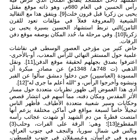
المشهد داخل المسجد يطابق المكان الذي عرض فيه
رأس الحسين في العام 680م، وهو ذاته موقع مقتل
يحيى بن زكريا قبل قرون خلت[9]. ويتفق هذا مع التقاليد
الشيعية (المعروفة فعلاً في مؤلفات تعود للقرن
الثامن)التي تربط استشهاد الحسين بسيرة يحيى بن
زكريا[10]. وفي مرحلة ما، حُدد المكان بوصفه موقع دفن
الرفات.
خاض كثير من مؤرخي العصور الوسطى في نقاشات
علمية حول المستقر النهائي للرأس المعذب، أو-بالأحرى-
اعترفوا بصدق بجهلهم لحقيقة موقع الدفن[11]. ونقل
الذهبي (ت 748هـ/ 1348م) عن مصادر مبكرة أن
المسودة (العباسيين) حين دخلوا دمشق سألوا عن القبر
ونبشوه وأخرجوا الرأس، و "الله أعلم ما جرى له"[12].
أدى هذا الغموض إلى ظهور نظريات متعددة حول مسار
الأثر المقدس ومكان دفنه، مما أسهم في انتشار قصص
وحكايات وسير شعبية متعددة الأطياف. فأظهر الناس
تبجيلاً خاصاً لسبعة مواقع في أماكن مختلفة يزعم أنها
امتصت قطرةً من دم الشهيد أو شهدت عجائب رأسه
المقطوع[13]؛ وهي: الرقة على الفرات، وحلب(3)
وبالس في شمالِ سوريا، والنجف في جنوب العراقِ،
ومرو في خراسان، وعـسـقلان في جنوب فلسطين،