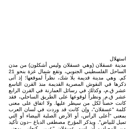
استهلال
مدينة عسقلان (وهي عسقلان وليس أشكلون) من مدن
الساحل الفلسطيني الجنوبي، وتقع شمال غزة بنحو 21
كم. وهي مدينة قديمة بلا شك، نظراً لموقعها؛ إذ أتى
ذكرها في النقوش المصرية القديمة منذ القرن التاسع
عشر ق.م، وكذلك في رسائل العمارنة في القرن الرابع
عشر ق.م. ونظراً لوقوعها على الطريق الساحلي، فقد
كانت حصناً لكل من سيطر عليها. ولا اتفاق على معنى
كلمة "عسقلان"، وإن كانت قد وردت في لسان العرب
بمعنى "أعلى الرأس، أو الأرض الصلبة البيضاء أو التي
تميل للبياض". ويذكر المؤرخ مصطفى الدباغ –دون تأكيد
من المصادر- أن اسم عسقلان "عربي كنعاني بمعنى