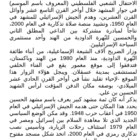
الاحتفال الشعبي الفلسطيني (المعروف باسم الموسم)
في جوارِ المشهد خلال أواخر القرنِ التاسع عشر وأوائل
القرن العشرين، وهدم الجيش الإسرائيلي للمشهد في
العام 1950، وتشييد منصة صلاة تذكارية في العام 2000،
نتاجاً لمبادرة مشتركة بين الداعي المطلق الثاني
والخمسين للبُهرة الداودية من الهند وأحد مستثمري
السياحة الإسرائيليينَ.
وزار الضريح آلاف الشيعة الإسماعيلية، من أبناء طائفة
البُهرة الداوديةِ، منذ العام 1980 من الهند وباكستان،
فتدفقوا إلى موقع مغمور يقع في الفناء الخلفي
لمستشفى بمدينة عسقلان. ويبجل هؤلاء الزوار هذا
الموقع -لإحياء تقليد نشأ في أواخر القرنِ الحادي عشر
الميلادي- بوصفه مكان الدفن المؤقت لرأس الشهيد
الحسين بن علي.
يذكر أنه كان ثمة مشهد كبير يعرف باسم مشهد الحسين
يحدد هذا المكان حتى هدمه الجيش الإسرائيلي في العام
1950 في أعقاب حرب 1948. وقد مكن الوضع السياسي
الجديد الذي تلا معاهدة السلام بين إسرائيل ومصر في
العام 1979 استئناف رحلات الزيارة، وتأسيس نصب
تذكاري رمزي في العام 2000، اتخذ شكل مسجد مفتوح