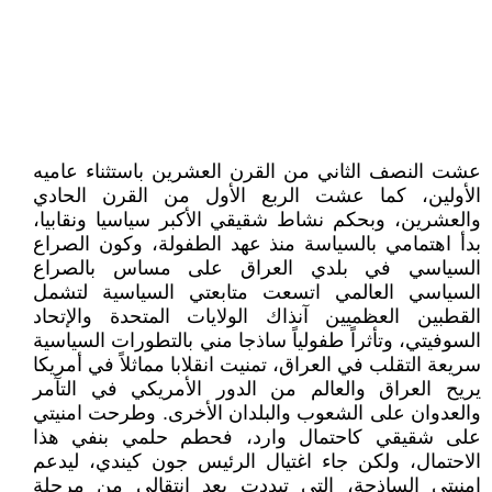
عشت النصف الثاني من القرن العشرين باستثناء عاميه
الأولين، كما عشت الربع الأول من القرن الحادي
والعشرين، وبحكم نشاط شقيقي الأكبر سياسيا ونقابيا،
بدأ اهتمامي بالسياسة منذ عهد الطفولة، وكون الصراع
السياسي في بلدي العراق على مساس بالصراع
السياسي العالمي اتسعت متابعتي السياسية لتشمل
القطبين العظميين آنذاك الولايات المتحدة والإتحاد
السوفيتي، وتأثراً طفولياً ساذجا مني بالتطورات السياسية
سريعة التقلب في العراق، تمنيت انقلابا مماثلاً في أمريكا
يريح العراق والعالم من الدور الأمريكي في التآمر
والعدوان على الشعوب والبلدان الأخرى. وطرحت امنيتي
على شقيقي كاحتمال وارد، فحطم حلمي بنفي هذا
الاحتمال، ولكن جاء اغتيال الرئيس جون كيندي، ليدعم
امنيتي الساذجة، التي تبددت بعد انتقالي من مرحلة