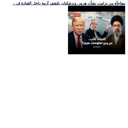
.. مفاجأة من ترامب بشأن هرمز. وبزشكيان يكشف أزمة داخل القيادة ف