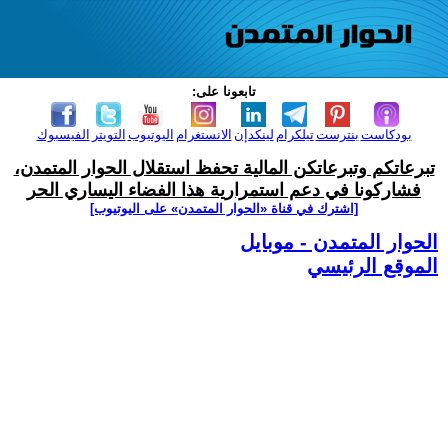
تابعونا على:
بودكاست
بنترست
تيلكرام
لينكدإن
الانستغرام
اليوتيوب
التويتر
الفيسبوك
تبرعاتكم وتبرعاتكن المالية تحفظ استقلال الحوار المتمدن،
فشاركونا في دعم استمرارية هذا الفضاء اليساري الحر
[اشترك في قناة ‫«الحوار المتمدن» على اليوتيوب]
الحوار المتمدن - موبايل
الموقع الرئيسي