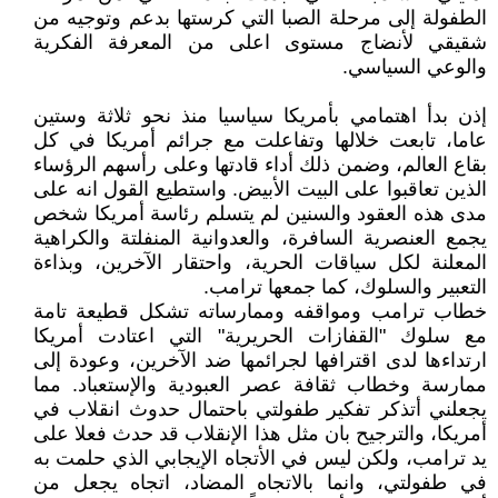
الطفولة إلى مرحلة الصبا التي كرستها بدعم وتوجيه من
شقيقي لأنضاج مستوى اعلى من المعرفة الفكرية
والوعي السياسي.
إذن بدأ اهتمامي بأمريكا سياسيا منذ نحو ثلاثة وستين
عاما، تابعت خلالها وتفاعلت مع جرائم أمريكا في كل
بقاع العالم، وضمن ذلك أداء قادتها وعلى رأسهم الرؤساء
الذين تعاقبوا على البيت الأبيض. واستطيع القول انه على
مدى هذه العقود والسنين لم يتسلم رئاسة أمريكا شخص
يجمع العنصرية السافرة، والعدوانية المنفلتة والكراهية
المعلنة لكل سياقات الحرية، واحتقار الآخرين، وبذاءة
التعبير والسلوك، كما جمعها ترامب.
خطاب ترامب ومواقفه وممارساته تشكل قطيعة تامة
مع سلوك "القفازات الحريرية" التي اعتادت أمريكا
ارتداءها لدى اقترافها لجرائمها ضد الآخرين، وعودة إلى
ممارسة وخطاب ثقافة عصر العبودية والإستعباد. مما
يجعلني أتذكر تفكير طفولتي باحتمال حدوث انقلاب في
أمريكا، والترجيح بان مثل هذا الإنقلاب قد حدث فعلا على
يد ترامب، ولكن ليس في الأتجاه الإيجابي الذي حلمت به
في طفولتي، وانما بالاتجاه المضاد، اتجاه يجعل من