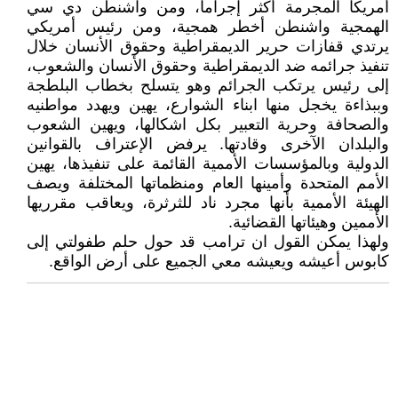
أمريكا المجرمة أكثر إجراماً، ومن واشنطن دي سي
الهمجية واشنطن أخطر همجية، ومن رئيس أمريكي
يرتدي قفازات حرير الديمقراطية وحقوق الأنسان خلال
تنفيذ جرائمه ضد الديمقراطية وحقوق الأنسان والشعوب،
إلى رئيس يرتكب الجرائم وهو يتسلح بخطاب البلطجة
وببذاءة يخجل منها ابناء الشوارع، يهين ويهدد مواطنيه
والصحافة وحرية التعبير بكل اشكالها، ويهين الشعوب
والبلدان الآخرى وقادتها. يرفض الإعتراف بالقوانين
الدولية وبالمؤسسات الأممية القائمة على تنفيذها، يهين
الأمم المتحدة وأمينها العام ومنظماتها المختلفة ويصف
الهيئة الأممية بأنها مجرد ناد للثرثرة، ويعاقب مقرريها
الأممين وهيئاتها القضائية.
ولهذا يمكن القول ان ترامب قد حول حلم طفولتي إلى
كابوس أعيشه ويعيشه معي الجميع على أرض الواقع.