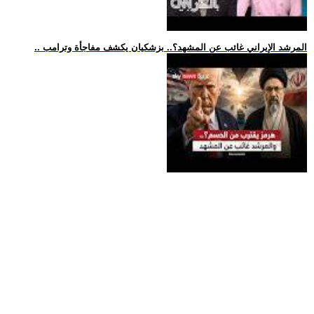
.. المرشد الإيراني غائب عن المشهد؟.. بزشكيان يكشف مفاجأة وترامب