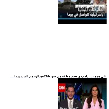
.. عبدالرحمن السيد يرد لـCNN على هجمات ترامب ويوضح موقفه من تمو