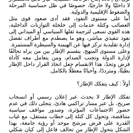
لا داخليًا ولا خارجيًا، خصوصًا في ظل حساسية المرحلة
والضغوط الإقليمية والدولية.
أما على مستوى النفوذ، فقد أدى صعود قوى مثل
العصائب وكتلة خدمات إلى خلخلة التوازنات الداخلية،
هذه القوى تسعى لترجمة ثقلها السياسي أو الميداني إلى
نفوذ تنفيذي مباشر، وهو ما يصطدم مع أطراف تفضل
إدارة تقليدية تركز فيها عن الهيمنة والسيطرة المستمرة.
وعلى مستوى المنهج، ينقسم الإطار بين من يراه تحالفًا
لإدارة الدولة وتجنب الصدام، ومن يتعامل معه كأداة
فرض وتحدً، هذا الانقسام جعل اتخاذ القرار داخل الإطار
بطيئًا، ومترددًا، وأحيانًا معطلًا بالكامل.
أولاً : كيف يتفكك الإطار؟
تفكك الإطار لا يحدث عبر إعلان رسمي أو انسحاب
صريح، بل عبر مسار تراكمي هادئ، يتجلى ذلك في عدم
حضور الاجتماعات المؤثرة، وصدور مواقف سياسية
متناقضة، وتحول كل كتلة إلى خطاب مستقل، مع غياب
القدرة على فرض مرشح موحد أو رؤية جامعة، بهذا
الشكل يتحول الإطار من تحالف فاعل إلى كيان شكلي