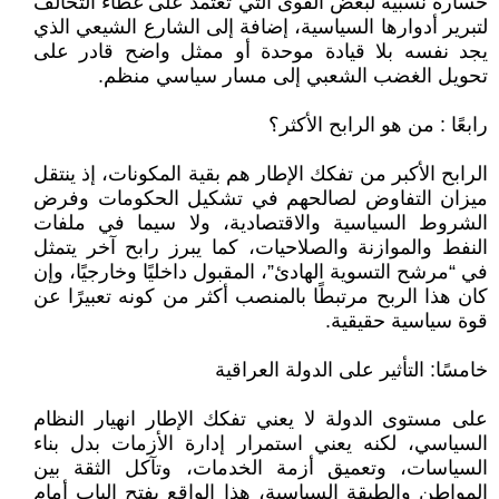
خسارة نسبية لبعض القوى التي تعتمد على غطاء التحالف
لتبرير أدوارها السياسية، إضافة إلى الشارع الشيعي الذي
يجد نفسه بلا قيادة موحدة أو ممثل واضح قادر على
تحويل الغضب الشعبي إلى مسار سياسي منظم.
رابعًا : من هو الرابح الأكثر؟
الرابح الأكبر من تفكك الإطار هم بقية المكونات، إذ ينتقل
ميزان التفاوض لصالحهم في تشكيل الحكومات وفرض
الشروط السياسية والاقتصادية، ولا سيما في ملفات
النفط والموازنة والصلاحيات، كما يبرز رابح آخر يتمثل
في “مرشح التسوية الهادئ”، المقبول داخليًا وخارجيًا، وإن
كان هذا الربح مرتبطًا بالمنصب أكثر من كونه تعبيرًا عن
قوة سياسية حقيقية.
خامسًا: التأثير على الدولة العراقية
على مستوى الدولة لا يعني تفكك الإطار انهيار النظام
السياسي، لكنه يعني استمرار إدارة الأزمات بدل بناء
السياسات، وتعميق أزمة الخدمات، وتآكل الثقة بين
المواطن والطبقة السياسية، هذا الواقع يفتح الباب أمام