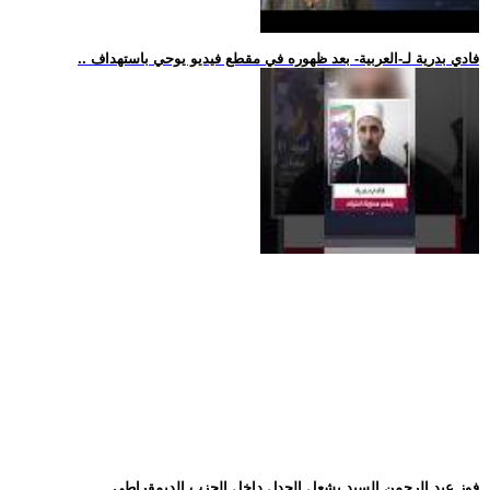
.. فادي بدرية لـ-العربية- بعد ظهوره في مقطع فيديو يوحي باستهداف
.. فوز عبد الرحمن السيد يشعل الجدل داخل الحزب الديمقراطي