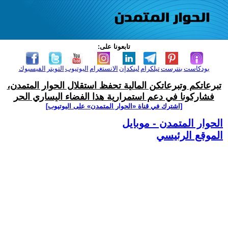
تابعونا على:
بودكاست
بنترست
تيلكرام
لينكدإن
الانستغرام
اليوتيوب
التويتر
الفيسبوك
تبرعاتكم وتبرعاتكن المالية تحفظ استقلال الحوار المتمدن،
فشاركونا في دعم استمرارية هذا الفضاء اليساري الحر
[اشترك في قناة ‫«الحوار المتمدن» على اليوتيوب]
الحوار المتمدن - موبايل
الموقع الرئيسي