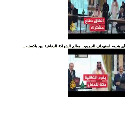
.. -أي هجوم استهداف للجميع-.. معالم الشراكة الدفاعية بين باكستا