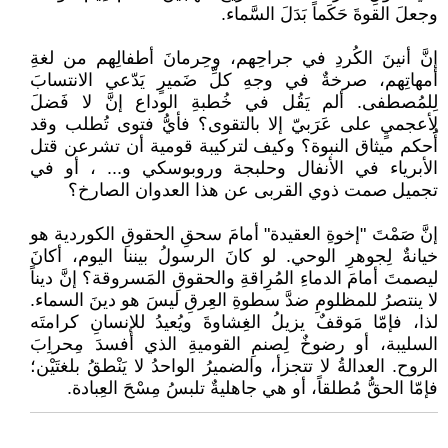
وجعلَ القوةَ حَكَماً بَدَلَ السَّماء.
إنَّ أنينَ الكُردِ في جراحِهم، وحِرمانَ أطفالِهم من لغةِ
أمهاتِهم، صرخةٌ في وجهِ كلِّ ضَميرٍ يَدّعي الانتسابَ
لِلمُصطفى. ألم يَقُل في خُطبةِ الوداع إنَّ لا فَضلَ
لِأعجميٍ على عَرَبيّ إلا بالتقوى؟ فأيُّ فتوى تُطلب وقد
أُحكم ميثاق النبوة؟ وكيف لتركيبة قومية أن تشرعن قتل
الأبرياء في الأنفال وحلبجة وروبوسكي و... ، أو في
تجميل صمت ذوي القربى عن هذا العدوان الصارخ؟
إنَّ صَمْتَ "إخوةِ العقيدة" أمامَ سحقِ الحقوقِ الكوردية هو
خيانةٌ لِجوهرِ الوحي. لو كانَ الرسولُ بيننا اليوم، أكانَ
ليصمتَ أمامَ الدماءِ المُرِاقةِ والحقوقِ المَسروقة؟ إنَّ ديناً
لا ينتصرُ للمظلومِ ضدَّ سطوةِ العِرقِ ليسَ هو دينَ السماء.
لذا، فإمّا مَوقفٌ يزيلُ الغِشاوةَ ويُعيدُ للإنسانِ كرامتَه
السليبة، أو رضوخٌ لِصنمِ القوميةِ الذي أفسدَ مِحراِبَ
الروح. العدالةُ لا تتجزأ، والضميرُ الواحدُ لا يَنْطقُ بلغتَيْن؛
فإمّا الحقُّ مُطلقاً، أو هي جاهليةٌ تلبسُ مِسْحَ العِبادة.