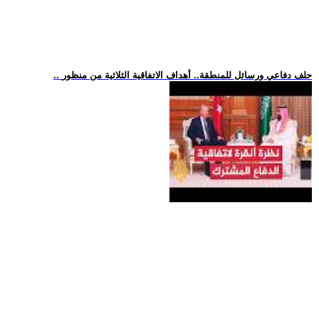
.. حلف دفاعي ورسائل للمنطقة.. أهداف الاتفاقية الثلاثية من منظور