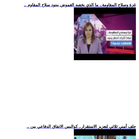
.. غزة وسلاح المقاومة.. ما الذي يخفيه الغموض ببنود سلاح المقاوم
.. حلف أمني ثلاثي لتعزيز الاستقرار.. كواليس الاتفاق الدفاعي بين