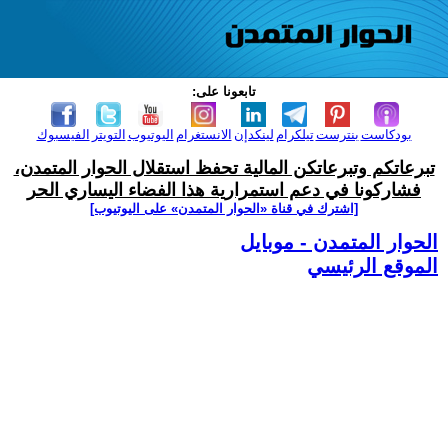
تابعونا على:
بودكاست
بنترست
تيلكرام
لينكدإن
الانستغرام
اليوتيوب
التويتر
الفيسبوك
تبرعاتكم وتبرعاتكن المالية تحفظ استقلال الحوار المتمدن،
فشاركونا في دعم استمرارية هذا الفضاء اليساري الحر
[اشترك في قناة ‫«الحوار المتمدن» على اليوتيوب]
الحوار المتمدن - موبايل
الموقع الرئيسي