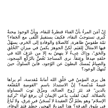
إنْ آمَنَ المرءُ بأنَّ الفناءَ قنطرةٌ للبقاء، وبأنَّ الوجودَ مِحنةٌ
كُبرى تستوجبُ النقاء، فكيفَ يستقيمُ التُّقى مع الجَفاء؟
ثمّة طقوسٌ ظاهرة، كالصلاةِ والوفادةِ إلى الحَرم، يسهُلُ
فيها الامتثالُ لِلقيَم. لٰكنَّ الجوهرَ يكمنُ في ميزانِ "الخُلقِ
والحَق"، وذاكَ عِبءٌ لا ينهضُ به إلا من عَرَفَ اللهَ في
خلقهِ صِدقاً وعِتقاً. نرى المساجدَ تَغُصُّ بالرُكَّعِ السجود،
والصيامُ يُمسكُ البطونَ عن الوُجود، فأينَ السلوكُ حينَ
تُنتهكُ الوعود؟
هل يرى المؤمنُ في خَلْقِ الله أمانةً مُقدسة، أم يراها
غنيمةً مُدنّسة؟ إنَّ الاستبدادَ باسمِ "القوميةِ المُقنّعة
بالدين" قد بَتَرَ رُوحَ العدالة، ومزّقَ ثوبَ المساواةِ
بالضلالة. كيفَ لقلبٍ يدّعي الإيمانَ أن يرفعَ لواءَ "تُركيةِ
الإسلام" وهو يعلمُ أنَّ العقيدةَ لا تُسجَنُ في عِرق، ولا تُباعُ
في سُوقِ الفرقة؟ هذا المزيجُ الهجين حطّمَ قِيَمَ الوفاء،