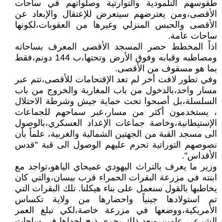
طقوسهم التلمودية والتوارتية وصلواتهم في ساحات
الأقصى،ومن يعترضهم سيتعرض للإعتقال والإبعاد عن
الأقصى والحبس المنزلي وغيرها من العقوبات،لكونها
ساحات عامة.
اذاً المخطط حصر المسجد الأقصى المعرف بساحاته
ومصاطبه وقبابه وفوق الأرض وتحتها،ب 144 دونم،فقط
بما هو مسقوف من الأقصى.
وفي تطور لافت أخر لم تعد الإقتحامات للأقصى،تتم عبر
مسار واحد،بالدخول من باب المغاربة والخروج من باب
السلسلة،بل أصبحوا تحت حماية جيش وشرطة الاحتلال
، يستخدمون أكثر من مسار،عبر سماحهم للجماعات
الإستيطانية،وخاصة جماعات الإعداد العسكري،بالوصول
الى مسجد القبة من الجهتين الشمالية والغربية، علماً بأن
نصوصهم التوراتية تحرم عليهم الوصول الى قبة "قدس
الأقداس".
وزير ما يعرف بالتراث اليهودي عميحاي الياهو،تواجد مع
ابنته في مزرعة البقرات الحمراء قرب بيسان،والتي كان
يخاطبها بالقول سنعمل على بناء هيكلنا. تلك البقرات التي
تم استولادها جينياً واحضارها من ولاية تكساس
الأمريكية،ووضعها في مزرعة خاصة،لكي تبلغ العمر
الشرعي عامين،وبعد ذلك يجري ذبح احداها في ساحات