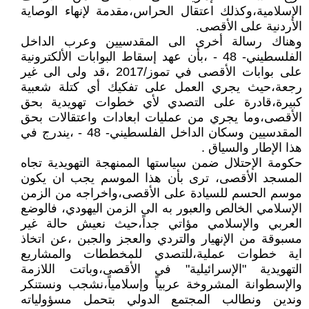
الإسلامية،وكذلك اعتقال الحراس،مقدمة لإنهاء الوصاية
الأردنية على الأقصى.
وهناك رسالة أخرى الى المقدسيين وعرب الداخل
الفلسطيني- 48 - ،بأن عهد إسقاط البوابات الألكترونية
على بوابات الأقصى في تموز/2017 ،قد ولى الى غير
رجعة،حيث يجري العمل على تفكيك أي كتلة شعبية
كبيرة،قادرة على التصدي لأي خطوات تهويدية بحق
الأقصى،وما يجري من عمليات ابعادات واعتقالات بحق
المقدسيين وسكان الداخل الفلسطيني- 48 - ،يندرج في
هذا الإطار والسياق .
حكومة الإحتلال ضمن سياستها الممنهجة التهويدية تجاه
المسجد الأقصى، ترى بأن هذا الموسم يجب ان يكون
موسم الحسم للسيادة على الأقصى،واخراجه من الزمن
الإسلامي الخالص والعبور به الى الزمن اليهودي، فالوضع
العربي والإسلامي مؤاتي جداً،حيث نعيش حالة غير
مسبوقة من الإنهيار والتردي والعجز والجبن ،عن اتخاذ
اية خطوات عملية،للتصدي للمخططات والمشاريع
التهويدية "الإسرائيلية" في الأقصى،وباتت اللازمة
والإسطوانة المشروخة عربياً وإسلامياً،نشجب ونستنكر
وندين ونطالب المجتمع الدولي بتحمل مسؤولياته