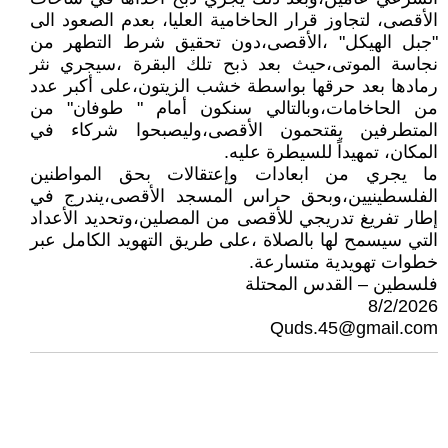
الأقصى، لتجاوز قرار الحاخامية العليا، بعدم الصعود الى
"جبل الهيكل" ،الأقصى،دون تحقيق شرط التطهر من
نجاسة الموتى،حيث بعد ذبح تلك البقرة ،سيجري نثر
رمادها بعد حرقها بواسطة خشب الزيتون،على أكبر عدد
من الحاخامات،وبالتالي سنكون أمام " طوفان" من
المتطرفين يقتحمون الأقصى،وليصبحوا شركاء في
المكان، تمهيداً للسيطرة عليه.
ما يجري من ابعادات وإعتقالات بحق المواطنين
الفلسطينيين،وبحق حراس المسجد الأقصى،يندرج في
إطار تفريغ تدريجي للأقصى من المصلين،وتحديد الأعداد
التي سيسمح لها بالصلاة ،على طريق التهويد الكامل عبر
خطوات تهويدية متسارعة.
فلسطين – القدس المحتلة
8/2/2026
Quds.45@gmail.com