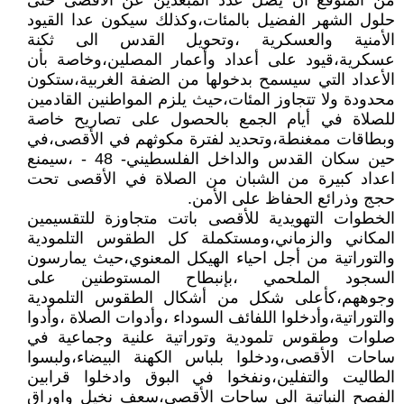
من المتوقع ان يصل عدد المبعدين عن الأقصى حتى
حلول الشهر الفضيل بالمئات،وكذلك سيكون عدا القيود
الأمنية والعسكرية ،وتحويل القدس الى ثكنة
عسكرية،قيود على أعداد وأعمار المصلين،وخاصة بأن
الأعداد التي سيسمح بدخولها من الضفة الغربية،ستكون
محدودة ولا تتجاوز المئات،حيث يلزم المواطنين القادمين
للصلاة في أيام الجمع بالحصول على تصاريح خاصة
وبطاقات ممغنطة،وتحديد لفترة مكوثهم في الأقصى،في
حين سكان القدس والداخل الفلسطيني- 48 - ،سيمنع
اعداد كبيرة من الشبان من الصلاة في الأقصى تحت
حجج وذرائع الحفاظ على الأمن.
الخطوات التهويدية للأقصى باتت متجاوزة للتقسيمين
المكاني والزماني،ومستكملة كل الطقوس التلمودية
والتوراتية من أجل احياء الهيكل المعنوي،حيث يمارسون
السجود الملحمي ،بإنبطاح المستوطنين على
وجوههم،كأعلى شكل من أشكال الطقوس التلمودية
والتوراتية،وأدخلوا اللفائف السوداء ،وأدوات الصلاة ،وأدوا
صلوات وطقوس تلمودية وتوراتية علنية وجماعية في
ساحات الأقصى،ودخلوا بلباس الكهنة البيضاء،ولبسوا
الطاليت والتفلين،ونفخوا في البوق وادخلوا قرابين
الفصح النباتية الى ساحات الأقصى،سعف نخيل واوراق