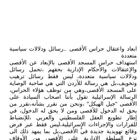
ابعاد واعتقال حراس الأقصى ..رسائل ودلالات سياسية
متعددة
استهداف حراس المسجد الأقصى بالإبعاد عن الأقصى
والإعتقالات والأحكام الإدارية بحقهم ،تحمل رسائل
ودلالات سياسية متعددة، ليس فقط رسائل ترهيب
وتخويف،بل هي رسالة للأردن التي هي صاحبة الوصاية
على المسجد الأقصى،وهي من توظف هؤلاء الحراس،
الرسالة الإسرائيلية تقول بأننا اصحاب السيادة على
الأقصى "جبل الهيكل" ،ونحن من نقرر بشأنه،نقرر من
يحق له الدخول للأقصى ومن لا يحق له الدخول، في
إطار تطويع العقل الفلسطيني والعربي ،للإنضباط
للقرارات والإجراءات الإٍسرائيلية،ليس فقط عبر فرض
وقائع تهويدية جديدة في الأقصى،بل بما يمهد ذلك الى
نزع السلطة الإدارية على الأقصى من الأوقاف