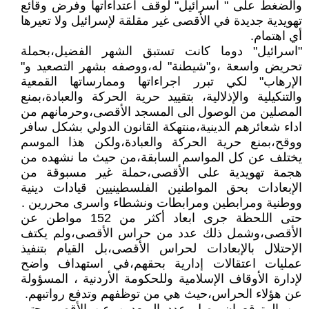
والضغط على " اسرائيل" لوقف اعتداءاتها وفرض وقائع
تهويدية جديدة في الأقصى غير مقلقة لإسرائيل ولا تعيرها
أي اهتمام.
"اسرائيل" دوما كانت تستبق الشهر الفضيل،بحملة
تحريض واسعة ،و"شيطنة" له،ووصفه بشهر التصعيد و"
الإرهاب" لكي تبرر اجراءاتها وممارساتها القمعية
والتنكيلية والإذلالية، بتقييد حرية الحركة والعبادة،بمنع
المصلين من الوصول الى المسجد الأقصى،وحرمانهم من
اداء شعائرهم الدينية،منتهكة القانون الدولي بشكل سافر
ووقح،بمنع حرية الحركة والعبادة،ولكن هذا الموسم
يختلف عن كل المواسم السابقة،من حيث ما نشهده من
هجمة تهويدية على الأقصى،حملة غير مسبوقة من
الإبعادات بحق المواطنين الفلسطينيين قيادات دينية
ووطنية ومرابطين ومرابطات ونشطاء واسرى محررين .
حتى اللحظة جرى ابعاد أكثر من 152 مواطن عن
الأقصى،وشمل ذلك عدد من حراس الأقصى،ولم يكتف
الإحتلال بالإبعادات لحراس الأقصى،بل القيام بتنفيذ
عمليات اعتقالات إدارية بحقهم،في استهداف واضح
لإدارة الأوقاف الإسلامية وللحكومة الأردنية ، المسؤولة
عن هؤلاء الحراس،حيث هي من توظفهم وتدفع رواتبهم.