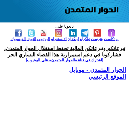
تابعونا على:
بودكاست
بنترست
تيلكرام
لينكدإن
الانستغرام
اليوتيوب
التويتر
الفيسبوك
تبرعاتكم وتبرعاتكن المالية تحفظ استقلال الحوار المتمدن،
فشاركونا في دعم استمرارية هذا الفضاء اليساري الحر
[اشترك في قناة ‫«الحوار المتمدن» على اليوتيوب]
الحوار المتمدن - موبايل
الموقع الرئيسي