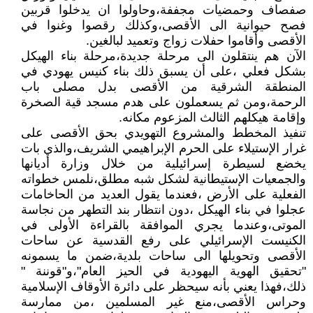
صفصاف وحمضيات مجففة،وحاولوا ان يدخلوا قربين
فصح حيوانية الى الأقصى،وكذلك رقصوا وغنوا في
الأقصى وأقاموا حفلات زواج وتعميد لبالغين.
الآن هم ينتقلون الى مرحلة جديدة،مرحلة بناء الهيكل
بشكل فعلي ،على أن يسبق ذلك بناء كنيس يهودي في
المنطقة الشرقية من الأقصى بدل مصلى باب
الرحمة،ومن ثم يسعملون على هدم مسجد قية الصخرة
وإقامة هيكلهم الثالث المزعوم مكانه.
تنفيذ المخطط والمشروع التهويدي بحق الأقصى على
غرار الإستيلاء على الحرم الإبراهيمي الشريف،والذي بات
يخضع لسيطرة إسرائيلية من خلال وزارة أديانها
والجمعيات الإستيطانية لشكل شبه مطلق،نلمس خطواته
الفعلية على الأرض ،فعندما يقول العديد من الحاخامات
عجلوا في بناء الهيكل ،دون انتظار بند التطهر من نجاسة
الموتى،وعندما يجري الموافقة بالقراءة الأولى في
الكنيست الإسرائيلي على رفع القدسية عن ساحات
الأقصى وتحويلها الى ساحات بلدية،ضمن ما يسمونه
"تحقيق الهوية اليهودية في الحيز العام"،و"قوننة "
ذلك،فهذا يعني بأنه سيحظر على دائرة الأوقاف الإسلامية
وحراس الأقصى،منع غير المسلمين ،من ممارسة