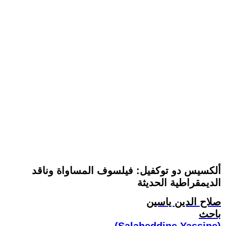
ألكسيس دو توكفيل: فيلسوف المساواة وناقد
الديمقراطية الحديثة
صلاح الدين ياسين
باحث
(Salaheddine Yassine)