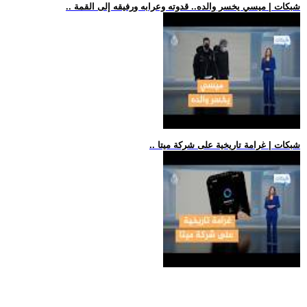
.. شبكات | ميسي يخسر والده.. قدوته وعرابه ورفيقه إلى القمة
.. شبكات | غرامة تاريخية على شركة ميتا