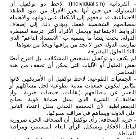
- الفردانية (Individualism): لاحظ دو توكفيل أن
المساواة، في حين أنها تحرر الأفراد من قيود الطبقة
الاجتماعية، قد تدفعهم إلى الانكفاء على ذواتهم والاهتمام
بمصالحهم الشخصية فقط. ويؤدي ذلك إلى إضعاف
الروابط الاجتماعية ويجعل الأفراد أكثر عرضة لسيطرة
الدولة، بحيث ينشأ ما يسميه ب "الاستبداد الناعم" الذي
تمارسه الدولة حين لا تجد من يراقبها ويحدُّ من نفوذها.
ثالثا: الحلول المقترحة
لم يكتف دو توكفيل بتشخيص المشكلات، بل اقترح أيضًا
بعض الحلول أو الآليات التي يمكن أن تخفف من هذه
المخاطر:
- الجمعيات الطوعية: لاحظ توكفيل أن الأمريكيين كانوا
ميّالين لتكوين جمعيات مدنية تطوعية لحل مشاكلهم أو
التعبير عن مصالحهم (نقابات، جمعيات خيرية، نوادٍ
ثقافية...)، الشيء الذي يمثل ضمانة قوية لصالح
الديمقراطية، لأن المجتمع المدني يقلل اعتماد الناس
على الدولة ويساهم في مراقبة سلوكها.
- حرية الصحافة: رأى توكفيل أن الصحافة الحرة ضرورية
لتبادل الأفكار وتشكيل الرأي العام المستنير، ومراقبة
السلطة.