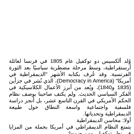
وُلد ألكسيس دو توكفيل عام 1805 في فرنسا لعائلة
أرستقراطية، وسط مرحلة مضطربة سياسيًا بعد الثورة
الفرنسية. وقد عُرف بكتابه الأشهر "الديمقراطية في
أمريكا" (Democracy in America)، الذي نُشر في جزأين
(1835 و1840)، ويُعد من أبرز الأعمال الكلاسيكية في
الفكر السياسي الحديث. ولم يكتف صاحبنا بوصف نظام
الحكم الأمريكي في القرن التاسع عشر، بل أنجز دراسة
فلسفية واجتماعية واسعة النطاق حول طبيعة
الديمقراطية وتحدياتها.
أولا: محاسن الديمقراطية
يتمتع النظام الديمقراطي في أمريكا بجملة من المزايا
في نظر توكفيل، ومن ضمنها: