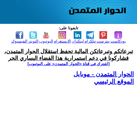
تابعونا على:
بودكاست
بنترست
تيلكرام
لينكدإن
الانستغرام
اليوتيوب
التويتر
الفيسبوك
تبرعاتكم وتبرعاتكن المالية تحفظ استقلال الحوار المتمدن،
فشاركونا في دعم استمرارية هذا الفضاء اليساري الحر
[اشترك في قناة ‫«الحوار المتمدن» على اليوتيوب]
الحوار المتمدن - موبايل
الموقع الرئيسي