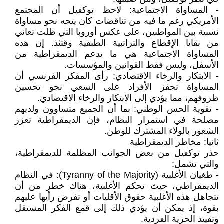
- المساواة الاجتماعية: لاحظ توكفيل أن المجتمع
الأمريكي رغم ما فيه من تناقضات كان يتجه نحو مساواة
نسبية بين المواطنين، على عكس أوروبا التي ظلت تعاني
من بقايا الإقطاع والتراتبية الطبقية وقتئذ. إن هذه
المساواة الاجتماعية هي ما يدعم الديمقراطية من
الأسفل، وليس فقط القوانين والمؤسسات.
- الابتكار والرخاء الاقتصادي: رأى المفكر الفرنسي أن
المساواة تحفز الأفراد على السعي نحو تحسين
ظروفهم، مما يؤدي إلى الابتكار والرخاء الاقتصادي.
- تقوية الحس الوطني: بما أن الجميع متساوون ولديهم
مصلحة في استمرار النظام، فإن الديمقراطية تعزز
الشعور بالولاء المشترك للوطن.
ثانيا: مخاطر الديمقراطية
حذر توكفيل من بعض الجوانب المظلمة للديمقراطية،
والتي تشمل:
- طغيان الأغلبية (Tyranny of the Majority): في النظام
الديمقراطي، حيث تحكم الأغلبية، هناك خطر من أن
تتجاهل هذه الأغلبية حقوق الأقليات أو تفرض رأيها عليهم
بقوة، إذ يمكن أن يؤدي ذلك إلى قمع الفكر المستقل
وتقييد الحرية الفردية.