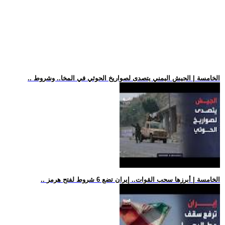
.. الخامسة | الجيش اليمني يتصدى لصواريخ الحوثي في المخا.. وشروط
.. الخامسة | أبرزها سحب القوات.. إيران تضع 6 شروط لفتح هرمز