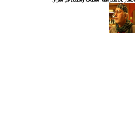
اليسار ,الديمقراطية, العلمانية والتمدن في العراق