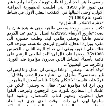
وصفي طاهر، احد ابرز اقطاب ثورة / حركة الرابع عشر
من تموز عام 1958 التي اطلقت الجمهورية العراقية
الاولى، وحتى اغتيالها في الانقلاب البعثي الاول في شباط
الاسود عام 1963 (*).
*عشية الانقلاب المشؤوم*
تكتب بلقيس، زوجة وصفي طاهر، وهي شاهدة عيان ما
نصه: "بتاريخ الأربعاء 6/2/1963 اتصل الزعيم عبد الكريم
قاسم هاتفياً بوصفي طاهر، ليلا، وطلب حضوره الى
مقره بوزارة الدفاع، فأسرع ليرتدي ملابسه، ويتوجه الى
هناك على الفور، وبقي الى صباح اليوم التالي - الخميس
7/2/1963. وحينما عاد، قال لي: "لقد اطلعني الزعيم على
قائمة بأسماء الضباط الذين يدبرون مؤامرة ضد الثورة،
واكثرهم من البعثيين"...
*وقد أجابه - وصفي: "وماذا تريدني ان اعمل وانا ليس لي
غير مسدسي؟! سأنزل الى الشارع مع الشعب واقاتل"...
فردّ عليه قاسم: "لا تتكلم هكذا؟ فأنا سأسحق المتآمرين،
ولن ادع اية مؤامرة تمر". فقال له وصفي: "ليكن في
علمك ان المعادين للثورة من الرجعيين وغيرهم، التفوا
حول البعثيين، ومعهم اذناب الاستعمار، والقوة كلها
سلمتها لهم، في ذات الوقت الذي جرى فيه ابعاد