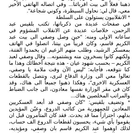
ذهبنا فعلاً الى بيت اقربائنا... وفي اتصاله الهاتفي الأخير
معي، قال لي: نحاول السيطرة، وكوني شجاعة".
* الانقلابيون يستولون على السلطة
في صفحات عديدة من ذكرياتها، تكتب بلقيس عبد
الرحمن، خلاصات عديدة عن الانقلاب المشؤوم في
ساعاته الاولى ومنه: "حين وصل وصفي الى بيت عبد
الكريم قاسم، وكان قريباً من بيتنا، اتصلوا في الهاتف
بمعسكر الرشيد، وطلب منهم الزعيم ان يخمدوا الفتنة،
ولكنهم كانوا يسخرون منه ويشتمونه... وقال وصفي لعبد
الكريم – بحسب شهود عيان - هذه نتيجة أخطائك وهذا ما
كنا نتوقعه، فأجابه: "ليس الآن وقت ملامة يا وصفي،
تعالوا معي الى وزارة الدفاع لنرى، ونتصل بالقطعات
العسكرية الاخرى"، وهكذا ذهبوا جميعاً الى هناك، وقد
كان في مقر الوزارة نفسها معادون، الى جانب الضباط
والمراتب المخلصين هناك...
* وتضيف بلقيس: "كان وصفي قد أبعد العسكريين
المعادين للجمهورية من كتائب الدروع، وعيّن المؤيدين
بدلهم، احترازاً مما قد يحدث. فقد كان المتآمرون قبل ان
يقوموا بأي شيء، يحسبون لقطعات الدروع الف حساب،
لذلك اوهموا عبد الكريم قاسم بان وصفي، ومؤيديه،