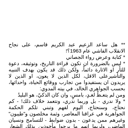
** هل ساعد الزعيم عبد الكريم قاسم، على نجاح
الانقلاب الفاشي عام 1963؟!
* كتابة وعرض رواء الجصاني
* ليس بالضرورة ان تكون قراءة التاريخ، وتوثيقه، دعوة
للثأر او الاثارة دائماً، ولكن ذلك قد يكون بهدف التنبيه
والتأشيرعلى الاقل، لكل الذين لا يعون، او الذين لا
يريدون ان يستفيدوا من تجارب ووقائع الحياة، واحداثها،
بحسب الجواهري الخالد، في بيته المدوي:
ومن لم يتعـظْ لغـدٍ، بامسٍ، وان كان الذكيّ، هو البليدُ
* ولا ندري - بل وربما ندري، ونتعمد خلاف ذلك! - كم
نحتاج، وسنحتاج، اليوم لفهم وتبني تلكم الحكمة
الجواهرية في عراقنا المعاصر، وثمة مخلصون و"طيبون"
وغيرهم ممن يدعون - بدون ضوابط - للتسامح ونسيان
الماضي، ولربما انهم ما برحوا مأخوذين بذلك الشعار