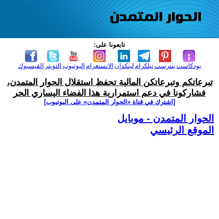
تابعونا على:
بودكاست
بنترست
تيلكرام
لينكدإن
الانستغرام
اليوتيوب
التويتر
الفيسبوك
تبرعاتكم وتبرعاتكن المالية تحفظ استقلال الحوار المتمدن،
فشاركونا في دعم استمرارية هذا الفضاء اليساري الحر
[اشترك في قناة ‫«الحوار المتمدن» على اليوتيوب]
الحوار المتمدن - موبايل
الموقع الرئيسي