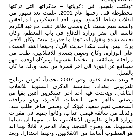
*وتكتب بلقيس في ذكرياتها – مذكراتها التي تركتها
مخطوطة قبل رحيلها عام 2001: علمت بعد شهور من
انقلاب شباط الاسود، ومن احد العسكريين المرافقين
واسمه نعيم سعيد، بأن وصفي طاهر ذهب مع عبد الكريم
قاسم الى مقر وزارة الدفاع في باب المعظم، وكان
يعاتبه بشدة ويقول له، "هذا ما حذرتك منه"، وكان الأخير
يردّ: "ليس وقت هكذا حديث الآن". وحينما اشتد القصف
على الوزارة، وكان وصفي يتصدى للانقلابيين، طلب من
مرافقه وسائقه، ان يخلّصا نفسيهما ويتركاه لوحده، فهو
سيدافع عن الثورة الى اخر قطرة من دمه، وذلك ما كان
بالفعل.
* وبعد بضعة عقود، وفي 2007 تحديداً، يُعرض برنامج
تلفزيوني ببغداد، بمناسبة الذكرى السنوية للانقلاب
الفاشي، ويتحدث فيه أحد آخر عسكريين اثنين بقيا مع
وصفي طاهر حتى اللحظات الأخيرة، وهو مرافقه
الشخصي نعيم سعيد، فيؤكد أن وصفي طاهر طلب منه،
وكذلك من سائقه فيصل عذاب، وكانوا جميعا في مقرات
وزارة الدفاع يقاومون الانقلابيين، طلب منهما ان يسلما
نفسيهما، بعد وضوح النتيجة، ونفاد الذخيرة، قائلاً لهما انه
هو المطلوب أساسا من الانقلابيين، وحينما استدارا، وبعد