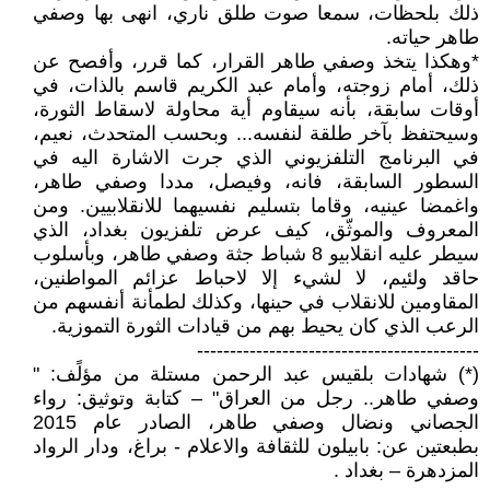
ذلك بلحظات، سمعا صوت طلق ناري، انهى بها وصفي
طاهر حياته.
*وهكذا يتخذ وصفي طاهر القرار، كما قرر، وأفصح عن
ذلك، أمام زوجته، وأمام عبد الكريم قاسم بالذات، في
أوقات سابقة، بأنه سيقاوم أية محاولة لاسقاط الثورة،
وسيحتفظ بآخر طلقة لنفسه... وبحسب المتحدث، نعيم،
في البرنامج التلفزيوني الذي جرت الاشارة اليه في
السطور السابقة، فانه، وفيصل، مددا وصفي طاهر،
واغمضا عينيه، وقاما بتسليم نفسيهما للانقلابيين. ومن
المعروف والموثّق، كيف عرض تلفزيون بغداد، الذي
سيطر عليه انقلابيو 8 شباط جثة وصفي طاهر، وبأسلوب
حاقد ولئيم، لا لشيء إلا لاحباط عزائم المواطنين،
المقاومين للانقلاب في حينها، وكذلك لطمأنة أنفسهم من
الرعب الذي كان يحيط بهم من قيادات الثورة التموزية.
-------------------------------------------
(*) شهادات بلقيس عبد الرحمن مستلة من مؤلًف: "
وصفي طاهر.. رجل من العراق" – كتابة وتوثيق: رواء
الجصاني ونضال وصفي طاهر، الصادر عام 2015
بطبعتين عن: بابيلون للثقافة والاعلام - براغ، ودار الرواد
المزدهرة – بغداد .