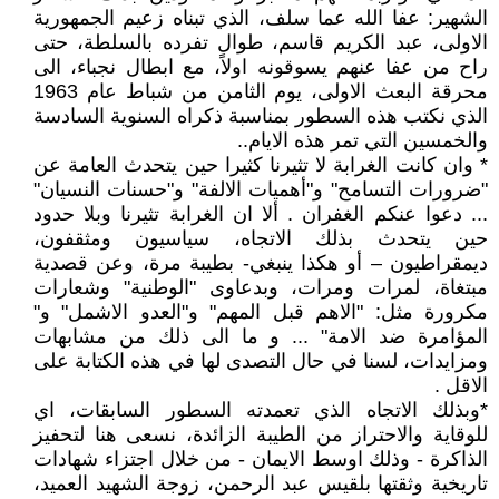
الشهير: عفا الله عما سلف، الذي تبناه زعيم الجمهورية
الاولى، عبد الكريم قاسم، طوال تفرده بالسلطة، حتى
راح من عفا عنهم يسوقونه اولاً، مع ابطال نجباء، الى
محرقة البعث الاولى، يوم الثامن من شباط عام 1963
الذي نكتب هذه السطور بمناسبة ذكراه السنوية السادسة
والخمسين التي تمر هذه الايام..
* وان كانت الغرابة لا تثيرنا كثيرا حين يتحدث العامة عن
"ضرورات التسامح" و"أهميات الالفة" و"حسنات النسيان"
... دعوا عنكم الغفران . ألا ان الغرابة تثيرنا وبلا حدود
حين يتحدث بذلك الاتجاه، سياسيون ومثقفون،
ديمقراطيون – أو هكذا ينبغي- بطيبة مرة، وعن قصدية
مبتغاة، لمرات ومرات، وبدعاوى "الوطنية" وشعارات
مكرورة مثل: "الاهم قبل المهم" و"العدو الاشمل" و"
المؤامرة ضد الامة" ... و ما الى ذلك من مشابهات
ومزايدات، لسنا في حال التصدى لها في هذه الكتابة على
الاقل .
*وبذلك الاتجاه الذي تعمدته السطور السابقات، اي
للوقاية والاحتراز من الطيبة الزائدة، نسعى هنا لتحفيز
الذاكرة - وذلك اوسط الايمان - من خلال اجتزاء شهادات
تاريخية وثقتها بلقيس عبد الرحمن، زوجة الشهيد العميد،