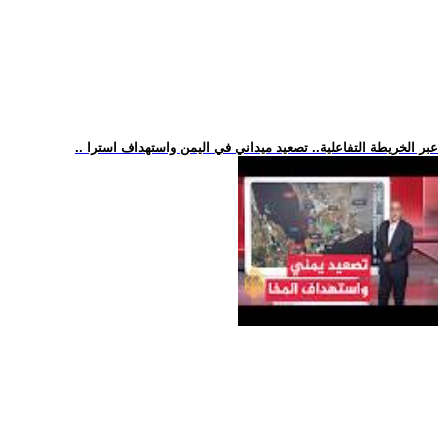
.. عبر الخريطة التفاعلية.. تصعيد ميداني في اليمن واستهداف استرا