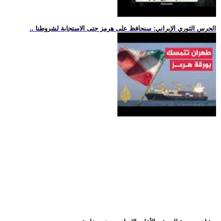
.. الحرس الثوري الإيراني: سنحافظ على هرمز حتى الاستجابة لشروطنا