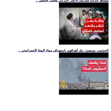
.. مشاهد جديدة للمرشد الأعلى الإيراني مجتبى خامنئي
.. الحوثيون يوسعون بنك أهدافهم باستهداف ميناء المخا الاستراتيجي