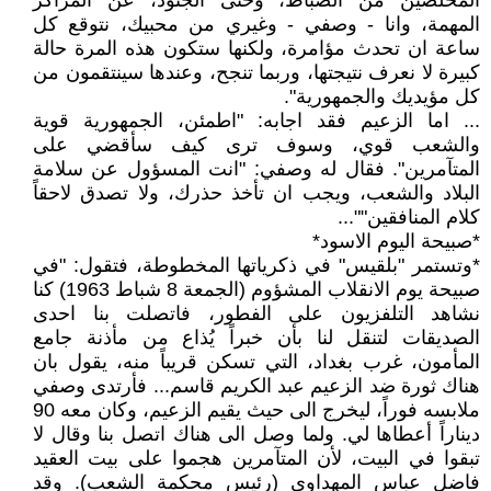
المخلصين من الضباط، وحتى الجنود، عن المراكز
المهمة، وانا - وصفي - وغيري من محبيك، نتوقع كل
ساعة ان تحدث مؤامرة، ولكنها ستكون هذه المرة حالة
كبيرة لا نعرف نتيجتها، وربما تنجح، وعندها سينتقمون من
كل مؤيديك والجمهورية".
... اما الزعيم فقد اجابه: "اطمئن، الجمهورية قوية
والشعب قوي، وسوف ترى كيف سأقضي على
المتآمرين". فقال له وصفي: "انت المسؤول عن سلامة
البلاد والشعب، ويجب ان تأخذ حذرك، ولا تصدق لاحقاً
كلام المنافقين""...
*صبيحة اليوم الاسود*
*وتستمر "بلقيس" في ذكرياتها المخطوطة، فتقول: "في
صبيحة يوم الانقلاب المشؤوم (الجمعة 8 شباط 1963) كنا
نشاهد التلفزيون على الفطور، فاتصلت بنا احدى
الصديقات لتنقل لنا بأن خبراً يُذاع من مأذنة جامع
المأمون، غرب بغداد، التي تسكن قريباً منه، يقول بان
هناك ثورة ضد الزعيم عبد الكريم قاسم... فأرتدى وصفي
ملابسه فوراً، ليخرج الى حيث يقيم الزعيم، وكان معه 90
ديناراً أعطاها لي. ولما وصل الى هناك اتصل بنا وقال لا
تبقوا في البيت، لأن المتآمرين هجموا على بيت العقيد
فاضل عباس المهداوي (رئيس محكمة الشعب). وقد