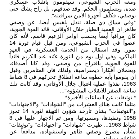
ومعه الحزب الشيوعي، سيقومون بانقلاب عسكري
ضده، ويتسلمون الحكم. وقد صدقهم، بل راح يشكّ حتى
بوصفي، فكلّف أجهزة الامن بمراقبته".
*وفي سياق ذي صلة، تنقل بلقيس أيضا، عن وصفي
طاهر ان العميد الطيار جلال الأوقاتي، قائد القوة الجوية،
كان مراقباً أيضاً بحسب اوامر الزعيم قاسم، لأنه كان
عضواً في الحزب الشيوعي، ومن قبل قيام ثورة 14
تموز. وقد استقال من الخدمة العسكرية في العهد
الملكي، وفي اول يوم من الثورة عيّنه عبد الكريم قائداً
للقوة الجوية، باقتراح من وصفي، وقد كانا أصدقاء،
ويحملان أفكاراً ديمقراطية، ولذلك فان المتآمرين وقبل
ان يقوموا بأية خطوة ساعة انطلاق تحركهم في 8 شباط
1963، نفذوا عملية اغتيال جلال الأوقاتي، وقد كانت تلك
ساعة الصفر للانقلاب المشؤوم"...
* توثيقات عن الساعات الأخيرة*
مثلما كانت هناك العشرات من "الشهادات" و"الاجتهادات"
و"التوثيقات" بشأن تأرخة شؤون التهيئة لثورة 14 تموز
1958 وتنفيذها، ومسيرتها، ومن ثم الاجهاز عليها في 8
شباط 1963... ظهرت "شهادات" و"اجتهادات" و"توثيقات"
بشأن مصرع وصفي طاهر واستشهاده، مدافعاً عن
قناعاته ومبادئه...