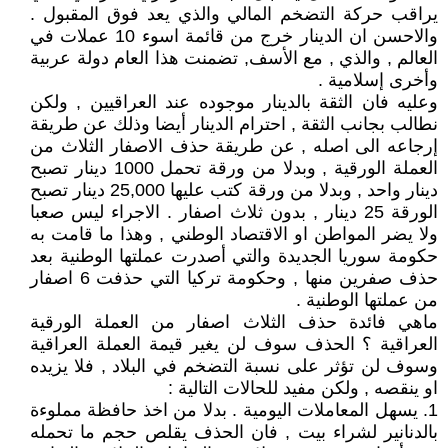
يراقب حركة التضخم المالي والذي يعد فوق المقبول .
والاحسن ان الدينار خرج من قائمة اسوء 10 عملات في
العالم , والذي , مع الأسف, تضمنت هذا العام دولة عربية
وأخرى إسلامية .
وعليه فان الثقة بالدينار موجوده عند العراقيين , ولكن
نطالب بجانب الثقة , احترام الدينار أيضا وذلك عن طريقة
إرجاعه الى اصله , عن طريقة حذف الاصفار الثلاث من
العملة الورقية , وبدلا من ورقة تحمل 1000 دينار تصبح
دينار واحد , وبدلا من ورقة كتب عليها 25,000 دينار تصبح
الورقة 25 دينار , بدون ثلاث اصفار . الاجراء ليس صعبا
ولا يضر المواطن او الاقتصاد الوطني , وهذا ما قامت به
حكومة سوريا الجديدة والتي أصدرت عملتها الوطنية بعد
حذف صفرين منها , وحكومة تركيا التي حذفت 6 اصفار
من عملتها الوطنية .
ماهي فائدة حذف الثلاث اصفار من العملة الورقية
العراقية ؟ الحذف سوف لن يغير قيمة العملة العراقية
وسوف لن تؤثر على نسبة التضخم في البلاد , فلا يزيده
او ينقصه , ولكن مفيد للحالات التالية :
1. يسهل المعاملات اليومية . بدلا من اخذ حافظة مملوءة
بالدنانير لشراء بيت , فان الحذف يقلص حجم ما تحمله