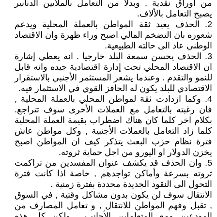
من أوراق نقدية , وبدلا من التعامل بالملايين الدنانير
يصبح التعامل بالألاف.
2. الحذف يعيد ثقة المواطن بالعملة المحلية ويدعم
شعوره بان التضخم المالي اصبح وراء ظهرة وان الاقتصاد
الوطني عاد الى حالته الطبيعية.
3. الحذف يحسن سمعة البلد خارجيا . انه يعطي إشارة
ان الاقتصاد المحلي تحت إدارة اقتصادية جيده وانه قابل
للنمو والتقدم . وعندما يشعر المستثمر الأجنبي بالاستقرار
الاقتصادي للبلد يكون له الحافز القوي في الاستثمار فيه.
4. وكما ازدادت ثقة لمواطن المحلي بالعملة المحلية ,
فان رغبته بالتعامل مع العملات الأخرى سوف تتراجع.
بكلام اخر كلما كان هناك اضطراب بقيمة العملة المحلية
كلما زاد التعامل بالعملات الأجنبية , وكل مواطن عاش
فترة نظام حزب البعث يتذكر كيف ان المواطن اصبح
يخزن الدولار او اليورو من اجل حماية ثروته.
5. وان الحذف قد يكشف عنوان المفسدين من تراكمت
ثروته بسرعة وأماكن تواجدهم , خاصة اذا كانت فترة
التحول الى النقود الجديدة محددة بفترة زمنية .
الانتقال سوف لن يكون بدون مشاكل وقتية , في السوق
, تقبل وفهم المواطن للانتقال , و تعامل المصارف من
المودعين ومع المتعاملين الأجانب . ولكن كل هذه