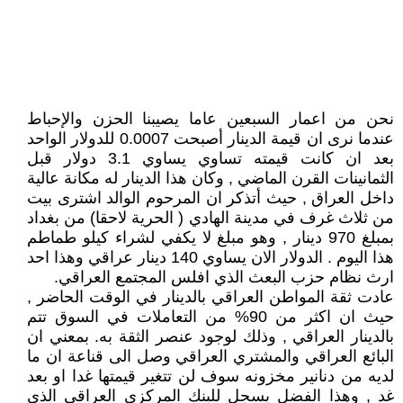
نحن من اعمار السبعين عاما يصيبنا الحزن والإحباط
عندما نرى ان قيمة الدينار أصبحت 0.0007 للدولار الواحد
بعد ان كانت قيمته تساوي يساوي 3.1 دولار قبل
الثمانينات القرن الماضي , وكان هذا الدينار له مكانة عالية
داخل العراق , حيث أتذكر ان المرحوم الوالد اشترى بيت
من ثلاث غرف في مدينة الهادي ( الحرية لاحقا) من بغداد
بمبلغ 970 دينار , وهو مبلغ لا يكفي لشراء كيلو طماطم
هذا اليوم . الدولار الان يساوي 140 دينار عراقي وهذا احد
ارث نظام حزب البعث الذي افلس المجتمع العراقي.
عادت ثقة المواطن العراقي بالدينار في الوقت الحاضر ,
حيث ان اكثر من 90% من التعاملات في السوق تتم
بالدينار العراقي , وذلك لوجود عنصر الثقة به. بمعني ان
البائع العراقي والمشتري العراقي وصل الى قناعة ان ما
لديه من دنانير مخزونه سوف لن تتغير قيمتها غدا او بعد
غد , وهذا الفضل يسجل للبنك المركزي العراقي الذي