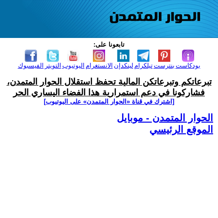
تابعونا على:
بودكاست
بنترست
تيلكرام
لينكدإن
الانستغرام
اليوتيوب
التويتر
الفيسبوك
تبرعاتكم وتبرعاتكن المالية تحفظ استقلال الحوار المتمدن،
فشاركونا في دعم استمرارية هذا الفضاء اليساري الحر
[اشترك في قناة ‫«الحوار المتمدن» على اليوتيوب]
الحوار المتمدن - موبايل
الموقع الرئيسي