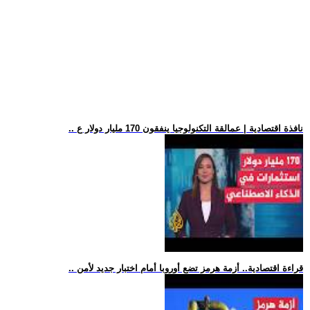
.. نافذة اقتصادية | عمالقة التكنولوجيا ينفقون 170 مليار دولار ع
.. قراءة اقتصادية.. أزمة هرمز تضع أوروبا أمام اختبار جديد لأمن