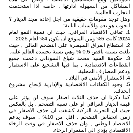
المشاكل من السهولة ادارتها , خاصة اذا استخدمت
التجارب العالمية.
وهل توجد مقومات حقيقية من اجل إعادة مجد الدينار ؟
الجوب هو نعم وللأسباب التالية:
1. تعافي الاقتصاد العراقي, حيث ان نسبة النمو لعام
2024 كانت 5% ومن المتوقع ان تكون 4% لعام 2025. .
2. استطاع العراق السيطرة على التضخم المالي , حيث
بلغت نسبته ناقص 0.5 % وهي نسبة يحسده العالم عليه.
3. حكومة السيد محمد شياع السوداني دعمت جميع
القطاعات الاقتصادية , بما فيها التشجيع على الاستثمار
ودعم المصارف المحلية.
4. الاستقرار الأمني في البلاد .
5. وجود الكفاءات الاقتصادية والإدارية لإنجاح مشروع
الحذف.
كما ذكرنا ان حذف الثلاث اصفار سوف لن يؤثر على
قيمة الدينار العراقي او على نسبة التضخم , بل بالعكس
حيث ان التجربة التركية كشفت ان حذف الاصفار في
زمن انخفاض التضخم , اقل من 10% , سوف يدعم
الاقتصاد الوطني , وان حذف الاصفار في وقت الرخاء
الاقتصادي يؤدي الى استمرار الرخاء.