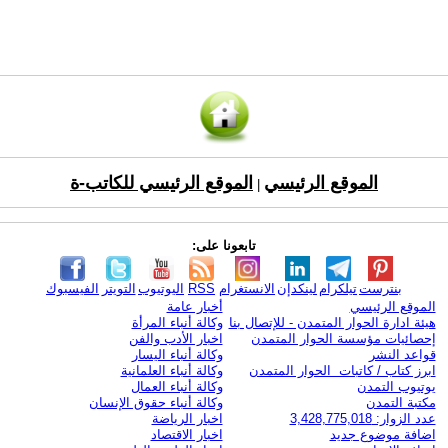
الموقع الرئيسي
الموقع الرئيسي للكاتب-ة
|
تابعونا على:
بنترست
تيلكرام
لينكدإن
الانستغرام
RSS
اليوتيوب
التويتر
الفيسبوك
الموقع الرئيسي
أخبار عامة
هيئة ادارة الحوار المتمدن - للإتصال بنا
وكالة أنباء المرأة
إحصائيات مؤسسة الحوار المتمدن
اخبار الأدب والفن
قواعد النشر
وكالة أنباء اليسار
ابرز كتاب / كاتبات الحوار المتمدن
وكالة أنباء العلمانية
يوتيوب التمدن
وكالة أنباء العمال
مكتبة التمدن
وكالة أنباء حقوق الإنسان
عدد الزوار: 3,428,775,018
اخبار الرياضة
اضافة موضوع جديد
اخبار الاقتصاد