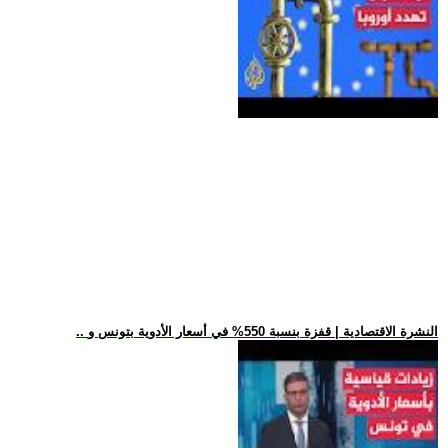
.. النشرة الاقتصادية | قفزة بنسبة 550% في أسعار الأدوية بتونس و