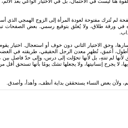
 القوة هنا ليست في الاحتمال، بل في الاختيار الواعي بعد الأل
 لم تُترك مفتوحة لعودة المرأة إلى الزوج الهمجي الذي أساء إل
ي ورقة طلاق، ولا يُغلق بتوقيع رسمي. بعض الصفحات تبقى 
اب.
ها، وحق الاختيار الثاني دون خوف أو استعجال. اختيار يقوم 
 أطول، أعمق، تُظهر معدن الرجل الحقيقي، طريقته في الغض
أنها لم تنتهِ، بل لأنها تحوّلت إلى درس، وإلى حدّ فاصل بين 
ا، لا يجرح إنسانيتها، ولا يجعلها تشك يومًا بأنها تستحق أقل من
حم، ولأن بعض النساء يستحققن بداية أنظف، وأهدأ، وأصدق.