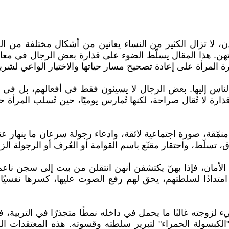
ن، لا تزال الكثير من النساء يعانين من أشكال مختلفة من ا
هن. هذا المقال يسلّط الضوء على قذارة بعض الرجال في معامل
ة المرأة على إعادة تصحيح مسار حياتها والاختيار الواعي لشريك
الناس إليها. بعض الرجال لا يسيئون فقط في أفعالهم، بل في ن
ة لا تُقال صراحة، لكنها تُمارس يوميًا، حين تُسلب المرأة حق
 منمّقة، صورة اجتماعية لائقة، وادعاء رجولة سرعان ما ينهار 
 تسلّط، واحتقار مقنّع باسم القوامة أو العُرف أو الرجولة الزا
الأمان، فإذا بهنّ يكتشفن أنهن انتقلن من بيت إلى سجن ناعم 
ها امتدادًا لسلطتهم، يحق لهم رفع الصوت عليها، كسرها نفسيًا
يء لزوجته غالبًا ما يحمل في داخله نمطًا متجذرًا في التربي
الكبسولة الحمراء" لتبرير سلطته وقسوته. هذه المعتقدات ال