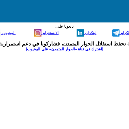
تابعونا على:
لكرام
لينكدإن
الانستغرام
اليوتيوب
ية تحفظ استقلال الحوار المتمدن، فشاركونا في دعم استمرارية 
[اشترك في قناة ‫«الحوار المتمدن» على اليوتيوب]