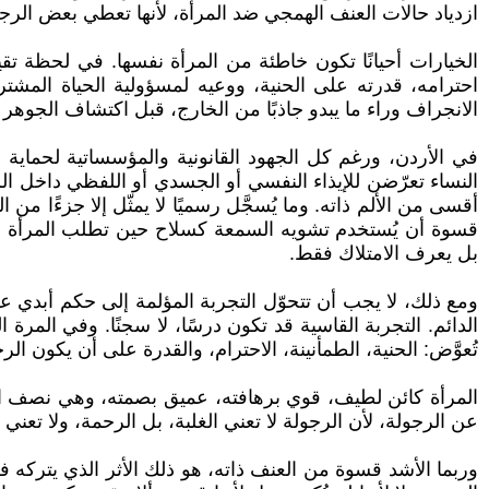
ازدياد حالات العنف الهمجي ضد المرأة، لأنها تعطي بعض ا
الخيارات أحيانًا تكون خاطئة من المرأة نفسها. في لحظة تقيي
احترامه، قدرته على الحنية، ووعيه لمسؤولية الحياة المشت
الانجراف وراء ما يبدو جاذبًا من الخارج، قبل اكتشاف الجوه
في الأردن، ورغم كل الجهود القانونية والمؤسساتية لحماية
النساء تعرّضن للإيذاء النفسي أو الجسدي أو اللفظي داخل الز
أقسى من الألم ذاته. وما يُسجَّل رسميًا لا يمثّل إلا جزءًا 
قسوة أن يُستخدم تشويه السمعة كسلاح حين تطلب المرأة الطلا
بل يعرف الامتلاك فقط.
ومع ذلك، لا يجب أن تتحوّل التجربة المؤلمة إلى حكم أبدي 
الدائم. التجربة القاسية قد تكون درسًا، لا سجنًا. وفي المرة
تُعوَّض: الحنية، الطمأنينة، الاحترام، والقدرة على أن يكون الرجل 
المرأة كائن لطيف، قوي برهافته، عميق بصمته، وهي نصف المج
عن الرجولة، لأن الرجولة لا تعني الغلبة، بل الرحمة، ولا تعني
وربما الأشد قسوة من العنف ذاته، هو ذلك الأثر الذي يتركه ف