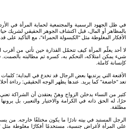
في ظل الجهود الرسمية والمجتمعية لحماية المرأة في الأرد
بالمظاهر أو المال، قبل اكتشاف الجوهر الحقيقي لشريك حيات
الأفكار المغلوطة مثل "الكبسولة الحمراء"، مع التأكيد على قدر
لا أحد يعلّم المرأة كيف تتحمّل القذارة حين تأتي من أقرب 
شيء يمكن امتلاكه، التحكم به، كسره ثم مطالبته بالصمت. قذار
كإنسانة كاملة.
الأقنعة التي يرتديها بعض الرجال قد تخدع في البداية؛ كلمات
تعد "خاضعة" كما يريد. عندها يظهر الوجه الحقيقي: رداءة أخلاق،
كثير من النساء يدخلن الزواج وهنّ يعتقدن أن الشراكة تعني 
حرًا، له الحق ذاته في الكرامة والاختيار والتعبير، بل يرون
مطلقة.
الرجل المستبد في بيته نادرًا ما يكون مختلفًا خارجه. من يس
على المرأة لأغراض جنسية، مستخدمًا أفكارًا مغلوطة مثل "