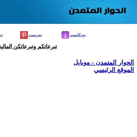
بودكاست
بنترست
تي
تبرعاتكم وتبرعاتكن المال
الحوار المتمدن - موبايل
الموقع الرئيسي