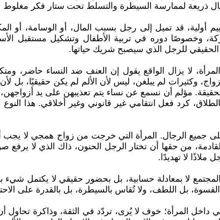
لرجال ذريعة لممارسة السيطرة والتسلط تحت ستار فكر مغلوط
م أولية، قد تميل إلى رجل بسبب المال، أو الوسامة، أو المكان
ركة، وخصوصًا دوره في تربية الأطفال وتشكيل مستقبل الأسرة
ر الحقيقي للرجل الذي سيصبح شريك حياتها.
 المرأة، لا يزال الواقع يقول إن العنف ضد النساء حاضر، و
واج، وكثيرات لم يبلغن، ليس لأن الألم لم يكن حقيقيًا، بل لأ
من الحقيقة. مؤلم أن نسمع عن نساء يتم تعذيبهن على يد أزواجهن
ق، كرد فعل انتقامي غير قانوني وغير أخلاقي. هذا النوع من ا
على جميع الرجال. المرأة التي خرجت من زواج همجي لا يجب أن
 القادمة، من حقها أن تختار الرجل الحنون، ذاك الذي لا يرفع ص
ملاذًا لا تهديدًا.
تمع لا بمعادلة حسابية، بل بحضور حقيقي لا يكتمل شيء بدون
 القسوة، بل اللطف، ولا تُقاس بالسيطرة، بل بالقدرة على الاحتو
ي داخل المرأة؛ خوف لا يُرى، تردّد في الثقة، وذاكرة تحاول أ