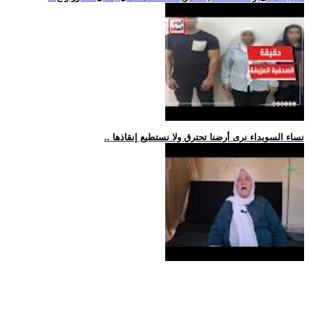
.. نساء السويداء نرى أرضنا تحترق ولا نستطيع إنقاذها