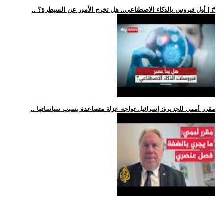
.. أول فيروس بالذكاء الاصطناعي.. هل تخرج الأمور عن السيطرة؟ | #
.. مقرر أممي للجزيرة: إسرائيل تواجه عزلة متصاعدة بسبب سياساتها