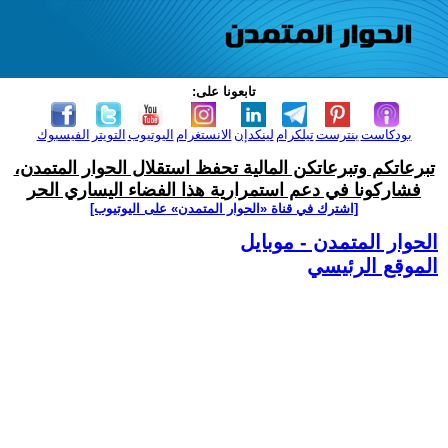
تابعونا على:
بودكاست
بنترست
تيلكرام
لينكدإن
الانستغرام
اليوتيوب
التويتر
الفيسبوك
تبرعاتكم وتبرعاتكن المالية تحفظ استقلال الحوار المتمدن،
فشاركونا في دعم استمرارية هذا الفضاء اليساري الحر
[اشترك في قناة ‫«الحوار المتمدن» على اليوتيوب]
الحوار المتمدن - موبايل
الموقع الرئيسي