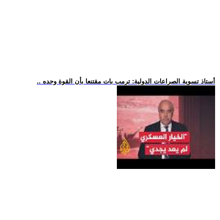
.. أستاذ تسوية الصراعات الدولية: ترمب بات مقتنعا بأن القوة وحده