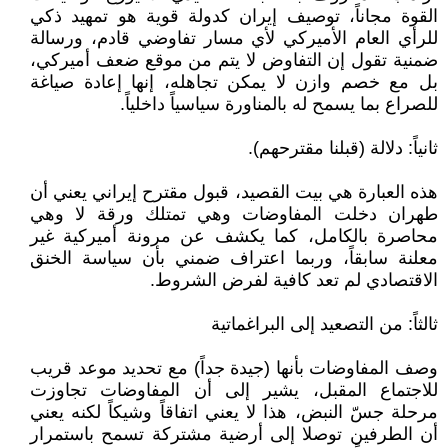
القوة مجاناً، توصيف إيران كدولة قوية هو تمهيد ذكي
للرأي العام الأميركي لأي مسار تفاوضي قادم، ورسالة
ضمنية تقول إن التفاوض لا يتم من موقع ضعف أميركي،
بل مع خصم وازن لا يمكن تجاهله، إنها إعادة صياغة
للصراع بما يسمح له بالمناورة سياسياً داخلياً.
ثانياً: دلالة (قبلنا مقترحهم).
هذه العبارة هي بيت القصيد، قبول مقترح إيراني يعني أن
طهران دخلت المفاوضات وهي تمتلك ورقة لا وهي
محاصرة بالكامل، كما يكشف عن مرونة أميركية غير
معلنة سابقاً، وربما اعتراف ضمني بأن سياسة الخنق
الاقتصادي لم تعد كافية لفرض الشروط.
ثالثاً: من التصعيد إلى البراغماتية
وصف المفاوضات بأنها (جيدة جداً) مع تحديد موعد قريب
للاجتماع المقبل، يشير إلى أن المفاوضات تجاوزت
مرحلة جسّ النبض، هذا لا يعني اتفاقاً وشيكاً لكنه يعني
أن الطرفين توصلا إلى أرضية مشتركة تسمح باستمرار